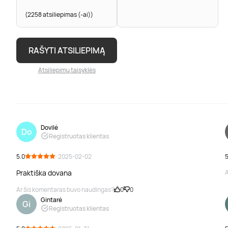
(2258 atsiliepimas (-ai))
RAŠYTI ATSILIEPIMĄ
Atsiliepimų taisyklės
Dovilė
Do
Registruotas klientas
5.0
· 2025-02-02
5
Praktiška dovana
A
Ar šis komentaras buvo naudingas?
0
0
Gintarė
Gi
Registruotas klientas