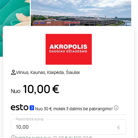
Vilnius, Kaunas, Klaipėda, Šiauliai
10,00
€
Nuo
Nuo 30 €, mokėk 3 dalimis be pabrangimo!
Pasirinkite sumą:
€
Įveskite sumą nuo: 10,00 € iki 500,00 €