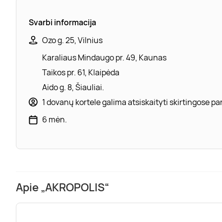
Svarbi informacija
Ozo g. 25, Vilnius
Karaliaus Mindaugo pr. 49, Kaunas
Taikos pr. 61, Klaipėda
Aido g. 8, Šiauliai.
1 dovanų kortele galima atsiskaityti skirtingose 
6 mėn.
Apie „AKROPOLIS“