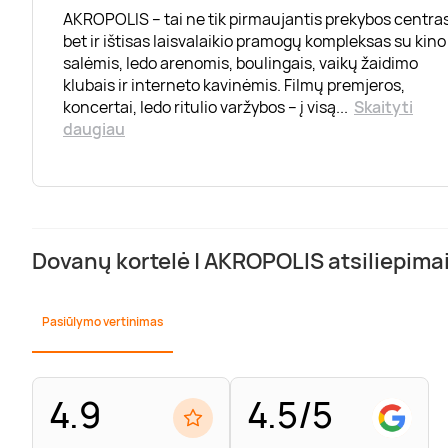
AKROPOLIS – tai ne tik pirmaujantis prekybos centras
bet ir ištisas laisvalaikio pramogų kompleksas su kino
salėmis, ledo arenomis, boulingais, vaikų žaidimo
klubais ir interneto kavinėmis. Filmų premjeros,
koncertai, ledo ritulio varžybos – į visą
...
Skaityti
daugiau
Dovanų kortelė | AKROPOLIS atsiliepima
Pasiūlymo vertinimas
4.9
4.5/5