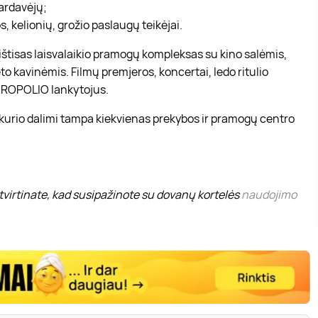
pardavėjų;
, kelionių, grožio paslaugų teikėjai.
r ištisas laisvalaikio pramogų kompleksas su kino salėmis,
to kavinėmis. Filmų premjeros, koncertai, ledo ritulio
 AKROPOLIO lankytojus.
 kurio dalimi tampa kiekvienas prekybos ir pramogų centro
virtinate, kad susipažinote su dovanų kortelės
naudojimo