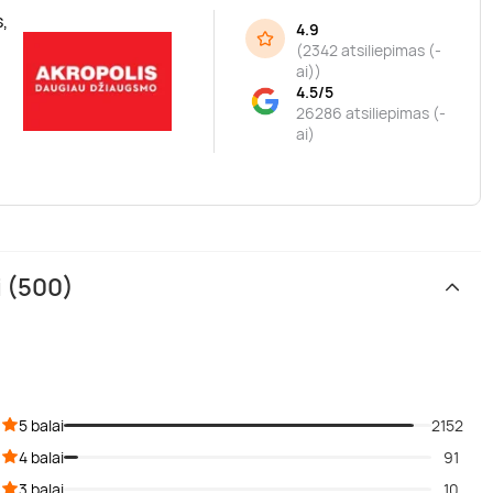
,
4.9
(
2342 atsiliepimas (-
ai)
)
4.5/5
26286 atsiliepimas (-
ai)
i (500)
5 balai
2152
4 balai
91
3 balai
10