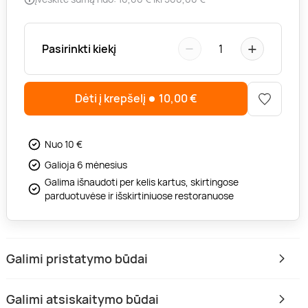
−
+
Pasirinkti kiekį
1
Dėti į krepšelį
10,00
€
Nuo 10 €
Galioja 6 mėnesius
Galima išnaudoti per kelis kartus, skirtingose
parduotuvėse ir išskirtiniuose restoranuose
Galimi pristatymo būdai
Galimi atsiskaitymo būdai