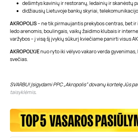
dešimtys kavinių ir restoranų, ledainių ir skanėstų 
didžiausių Lietuvoje bankų skyriai, telekomunikacijos
AKROPOLIS
– ne tik pirmaujantis prekybos centras, bet i
ledo arenomis, boulingais, vaikų žaidimo klubais ir interne
varžybos – į visą šį įvykių sūkurį kviečiame panirti visus
AKROPOLYJE
nuo ryto iki vėlyvo vakaro verda gyvenimas,
svečias.
SVARBU! Įsigydami PPC „Akropolis” dovanų kortelę Jūs pat
taisyklėmis
.