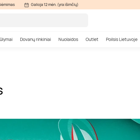
siėmimas
Galioja 12 mėn. (yra išimčių)
ūlymai
Dovanų rinkiniai
Nuolaidos
Outlet
Poilsis Lietuvoje
S