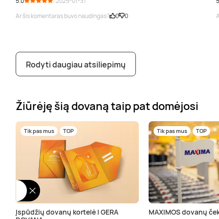
5.0
· 2025-01-31
5
Ar šis komentaras buvo naudingas?
0
0
A
Rodyti daugiau atsiliepimų
Žiūrėję šią dovaną taip pat domėjosi
Tik pas mus
TOP
Tik pas mus
TOP
Įspūdžių dovanų kortelė | GERA
MAXIMOS dovanų ček