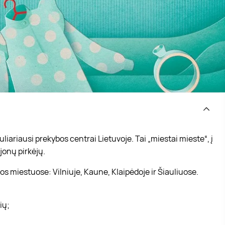
iariausi prekybos centrai Lietuvoje. Tai „miestai mieste“, į
jonų pirkėjų.
s miestuose: Vilniuje, Kaune, Klaipėdoje ir Šiauliuose.
vių;