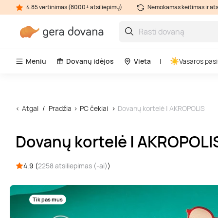
4.85 vertinimas (8000+ atsiliepimų)
Nemokamas keitimas ir at
Meniu
Dovanų idėjos
Vieta
Vasaros pasi
Atgal
Pradžia
PC čekiai
Dovanų kortelė | AKROPOLIS
Dovanų kortelė | AKROPOLI
4.9 (
2258 atsiliepimas (-ai)
)
Tik pas mus