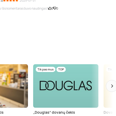
.0
· 2025-01-31
r šis komentaras buvo naudingas?
0
0
Tik pas mus
TOP
Tik p
is
„Douglas“ dovanų čekis
Dovanų