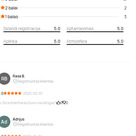
2 balai
2
1 balas
3
Sklandi registracija
5.0
Aptarnavimas
5.0
Aplinka
5.0
Atmosfera
5.0
Rasa B.
RB
Registruotas klientas
.0
· 2025-02-01
r šis komentaras buvo naudingas?
0
0
Adrijus
Ad
Registruotas klientas