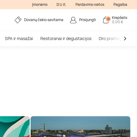
Įmonėms
D.U.K.
Pardavimo vietos
Pagalba
Krepšelis
0
Dovanų čekio savitarna
Prisijungti
0,00 €
SPA ir masažai
Restoranai ir degustacijos
Oro pramogos
V