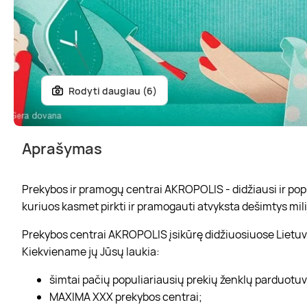
Rodyti daugiau (6)
Aprašymas
Prekybos ir pramogų centrai AKROPOLIS - didžiausi ir popul
kuriuos kasmet pirkti ir pramogauti atvyksta dešimtys mili
Prekybos centrai AKROPOLIS įsikūrę didžiuosiuose Lietuvo
Kiekviename jų Jūsų laukia:
šimtai pačių populiariausių prekių ženklų parduotu
MAXIMA XXX prekybos centrai;