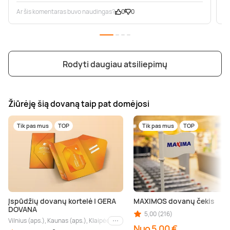
Ar šis komentaras buvo naudingas?
0
0
A
Rodyti daugiau atsiliepimų
Žiūrėję šią dovaną taip pat domėjosi
Tik pas mus
TOP
Tik pas mus
TOP
Įspūdžių dovanų kortelė | GERA
MAXIMOS dovanų čekis
DOVANA
5,00 (216)
Vilnius (aps.), Kaunas (aps.), Klaipėda (aps.), Palanga (aps.), Nida (aps.), Druskin
Kiti miestai
Nuo 5,00 €