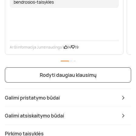
bendrosios-taisykles
Ar ši informacija Jums naudinga?
14
19
Ar
Rodyti daugiau klausimų
Galimi pristatymo būdai
Galimi atsiskaitymo būdai
Pirkimo taisyklės