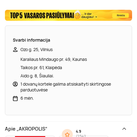
Svarbi informacija
Ozo g. 25, Vilnius
Karaliaus Mindaugo pr. 49, Kaunas
Taikos pr. 61, Klaipėda
Aido g. 8, Šiauliai.
1 dovanų kortele galima atsiskaityti skirtingose
parduotuvėse
6 mėn.
Apie „AKROPOLIS“
4.9
(
2342