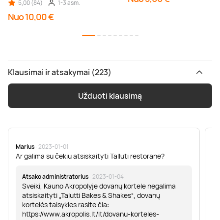
5,00 (84)
1-3 asm.
Nuo 10,00 €
Klausimai ir atsakymai (223)
Užduoti klausimą
Marius
· 2023-01-01
Sa
Ar galima su čekiu atsiskaityti Talluti restorane?
Sv
er
Atsako administratorius
· 2023-01-04
Sveiki, Kauno Akropolyje dovanų kortele negalima
atsiskaityti „Talutti Bakes & Shakes“, dovanų
kortelės taisykles rasite čia:
https://www.akropolis.lt/lt/dovanu-korteles-