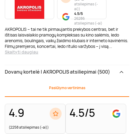
atsiliepimas (-
ai)
)
4.5/5
26286
atsiliepimas (-ai)
AKROPOLIS – tai ne tik pirmaujantis prekybos centras, bet ir
ištisas laisvalaikio pramogų kompleksas su kino salėmis, ledo
arenomis, boulingais, vaikų žaidimo klubais ir interneto kavinėmis.
Filmų premjeros, koncertai, ledo ritulio varžybos – į visą
...
Skaityti daugiau
Dovanų kortelė | AKROPOLIS atsiliepimai (500)
Pasiūlymo vertinimas
4.9
4.5/5
(2258 atsiliepimas (-ai))