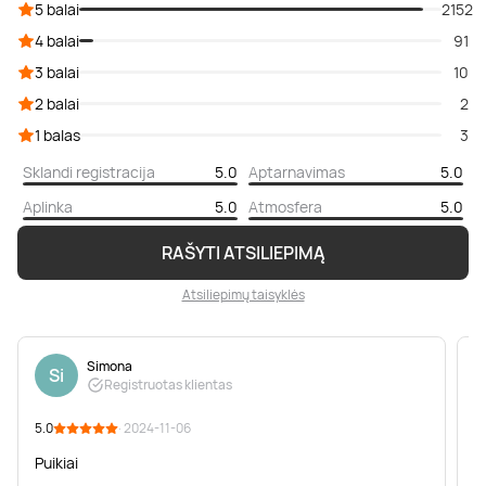
5 balai
2152
4 balai
91
3 balai
10
2 balai
2
1 balas
3
Sklandi registracija
5.0
Aptarnavimas
5.0
Aplinka
5.0
Atmosfera
5.0
RAŠYTI ATSILIEPIMĄ
Atsiliepimų taisyklės
Simona
Si
Registruotas klientas
5.0
· 2024-11-06
5
Puikiai