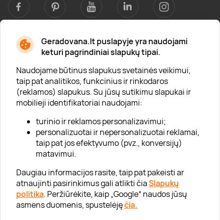
Geradovana.lt puslapyje yra naudojami
Apie mus
keturi pagrindiniai slapukų tipai.
Apie „Gera Dovana“
Naudojame būtinus slapukus svetainės veikimui,
taip pat analitikos, funkcinius ir rinkodaros
Lojalumo klubas
(reklamos) slapukus. Su jūsų sutikimu slapukai ir
Karjera
mobilieji identifikatoriai naudojami:
Visi partneriai
turinio ir reklamos personalizavimui;
personalizuotai ir nepersonalizuotai reklamai,
Kontaktai
taip pat jos efektyvumo (pvz., konversijų)
Tinklaraštis
matavimui.
Daugiau informacijos rasite, taip pat pakeisti ar
atnaujinti pasirinkimus gali atlikti čia
Slapukų
Informacija
politika
. Peržiūrėkite, kaip „Google“ naudos jūsų
asmens duomenis, spustelėję
čia.
„GERA DOVANA“ GRUPĖ