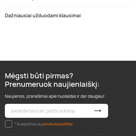
Dažniausiai užduodami klausimai
Mėgsti būti pirmas?
Prenumeruok naujienlaiškį:
Naujienos, pranešimai apie nuolaidas ir dar daugiau!
* Susipažinau su
privatumo politika