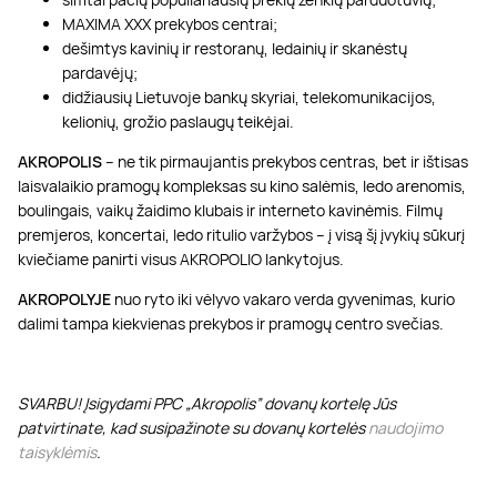
MAXIMA XXX prekybos centrai;
dešimtys kavinių ir restoranų, ledainių ir skanėstų
pardavėjų;
didžiausių Lietuvoje bankų skyriai, telekomunikacijos,
kelionių, grožio paslaugų teikėjai.
AKROPOLIS
– ne tik pirmaujantis prekybos centras, bet ir ištisas
laisvalaikio pramogų kompleksas su kino salėmis, ledo arenomis,
boulingais, vaikų žaidimo klubais ir interneto kavinėmis. Filmų
premjeros, koncertai, ledo ritulio varžybos – į visą šį įvykių sūkurį
kviečiame panirti visus AKROPOLIO lankytojus.
AKROPOLYJE
nuo ryto iki vėlyvo vakaro verda gyvenimas, kurio
dalimi tampa kiekvienas prekybos ir pramogų centro svečias.
SVARBU! Įsigydami PPC „Akropolis” dovanų kortelę Jūs
patvirtinate, kad susipažinote su dovanų kortelės
naudojimo
taisyklėmis
.