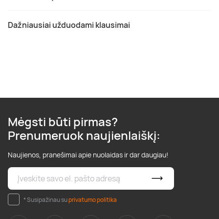
Dažniausiai užduodami klausimai
Mėgsti būti pirmas?
Prenumeruok naujienlaiškį:
Naujienos, pranešimai apie nuolaidas ir dar daugiau!
* Susipažinau su
privatumo politika