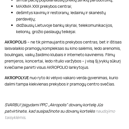
MAXIMA XXX prekybos centrai;
dešimtys kavinių ir restoranų, ledainių ir skanėstų
pardavėjų;
didžiausių Lietuvoje bankų skyriai, telekomunikacijos,
kelionių, grožio paslaugų teikėjai.
AKROPOLIS
– ne tik pirmaujantis prekybos centras, bet ir ištisas
laisvalaikio pramogų kompleksas su kino salėmis, ledo arenomis,
boulingais, vaikų žaidimo klubais ir interneto kavinėmis. Filmų
premjeros, koncertai, ledo ritulio varžybos – į visą šį įvykių sūkurį
kviečiame panirti visus AKROPOLIO lankytojus.
AKROPOLYJE
nuo ryto iki vėlyvo vakaro verda gyvenimas, kurio
dalimi tampa kiekvienas prekybos ir pramogų centro svečias.
SVARBU! Įsigydami PPC „Akropolis” dovanų kortelę Jūs
patvirtinate, kad susipažinote su dovanų kortelės
naudojimo
taisyklėmis
.