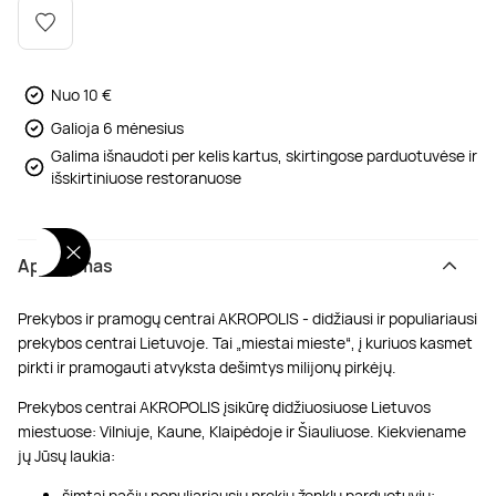
Poilsis dvaruose ir pilyse
Masažų kompleksai
Kitos vandens pramogos
Nuo 10 €
Galioja 6 mėnesius
Galima išnaudoti per kelis kartus, skirtingose parduotuvėse ir
išskirtiniuose restoranuose
Aprašymas
Prekybos ir pramogų centrai AKROPOLIS - didžiausi ir populiariausi
prekybos centrai Lietuvoje. Tai „miestai mieste“, į kuriuos kasmet
pirkti ir pramogauti atvyksta dešimtys milijonų pirkėjų.
Prekybos centrai AKROPOLIS įsikūrę didžiuosiuose Lietuvos
miestuose: Vilniuje, Kaune, Klaipėdoje ir Šiauliuose. Kiekviename
jų Jūsų laukia:
šimtai pačių populiariausių prekių ženklų parduotuvių;