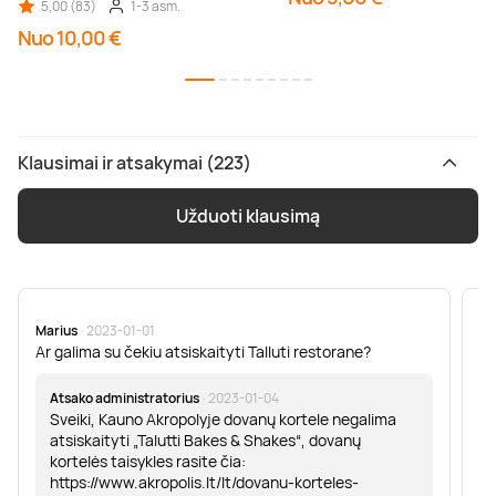
5,00 (83)
1-3 asm.
Nuo 10,00 €
Klausimai ir atsakymai (223)
Užduoti klausimą
Marius
· 2023-01-01
Sa
Ar galima su čekiu atsiskaityti Talluti restorane?
Sv
er
Atsako administratorius
· 2023-01-04
Sveiki, Kauno Akropolyje dovanų kortele negalima
atsiskaityti „Talutti Bakes & Shakes“, dovanų
kortelės taisykles rasite čia:
https://www.akropolis.lt/lt/dovanu-korteles-