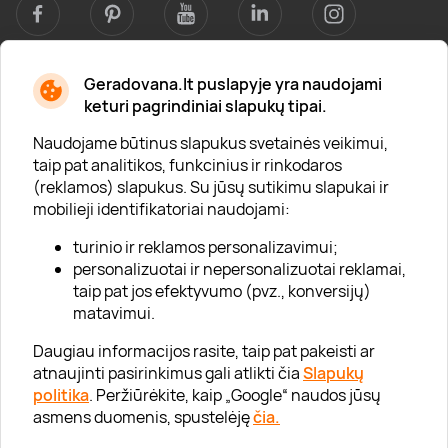
Geradovana.lt puslapyje yra naudojami
Apie mus
keturi pagrindiniai slapukų tipai.
Apie „Gera Dovana“
Naudojame būtinus slapukus svetainės veikimui,
taip pat analitikos, funkcinius ir rinkodaros
Lojalumo klubas
(reklamos) slapukus. Su jūsų sutikimu slapukai ir
Karjera
mobilieji identifikatoriai naudojami:
Visi partneriai
turinio ir reklamos personalizavimui;
personalizuotai ir nepersonalizuotai reklamai,
Kontaktai
taip pat jos efektyvumo (pvz., konversijų)
Tinklaraštis
matavimui.
Daugiau informacijos rasite, taip pat pakeisti ar
atnaujinti pasirinkimus gali atlikti čia
Slapukų
Informacija
politika
. Peržiūrėkite, kaip „Google“ naudos jūsų
asmens duomenis, spustelėję
čia.
„GERA DOVANA“ GRUPĖ