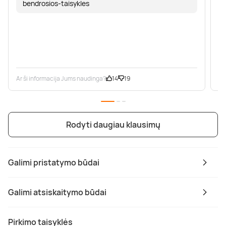
bendrosios-taisykles
Ar ši informacija Jums naudinga?
14
19
Ar
Rodyti daugiau klausimų
Galimi pristatymo būdai
Galimi atsiskaitymo būdai
Pirkimo taisyklės