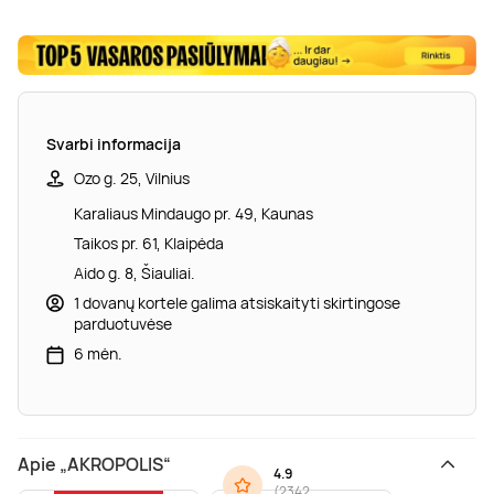
Svarbi informacija
Ozo g. 25, Vilnius
Karaliaus Mindaugo pr. 49, Kaunas
Taikos pr. 61, Klaipėda
Aido g. 8, Šiauliai.
1 dovanų kortele galima atsiskaityti skirtingose
parduotuvėse
6 mėn.
Apie „AKROPOLIS“
4.9
(
2342