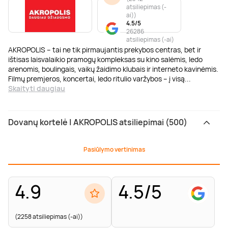
atsiliepimas (-
ai)
)
4.5/5
26286
atsiliepimas (-ai)
AKROPOLIS – tai ne tik pirmaujantis prekybos centras, bet ir
ištisas laisvalaikio pramogų kompleksas su kino salėmis, ledo
arenomis, boulingais, vaikų žaidimo klubais ir interneto kavinėmis.
Filmų premjeros, koncertai, ledo ritulio varžybos – į visą
...
Skaityti daugiau
Dovanų kortelė | AKROPOLIS atsiliepimai (500)
Pasiūlymo vertinimas
4.9
4.5/5
(2258 atsiliepimas (-ai))