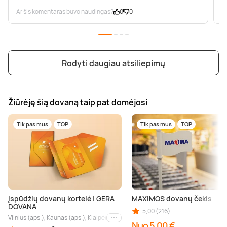
Ar šis komentaras buvo naudingas?
0
0
A
Rodyti daugiau atsiliepimų
Žiūrėję šią dovaną taip pat domėjosi
Tik pas mus
TOP
Tik pas mus
TOP
Įspūdžių dovanų kortelė | GERA
MAXIMOS dovanų čekis
DOVANA
5,00 (216)
Vilnius (aps.), Kaunas (aps.), Klaipėda (aps.), Palanga (aps.), Nida (aps.), Druskin
Kiti miestai
Nuo 5,00 €