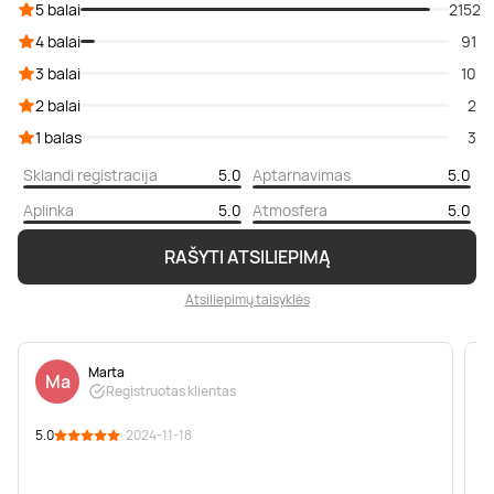
5 balai
2152
4 balai
91
3 balai
10
2 balai
2
1 balas
3
Sklandi registracija
5.0
Aptarnavimas
5.0
Aplinka
5.0
Atmosfera
5.0
RAŠYTI ATSILIEPIMĄ
Atsiliepimų taisyklės
Marta
Ma
Registruotas klientas
5.0
· 2024-11-18
5
❤