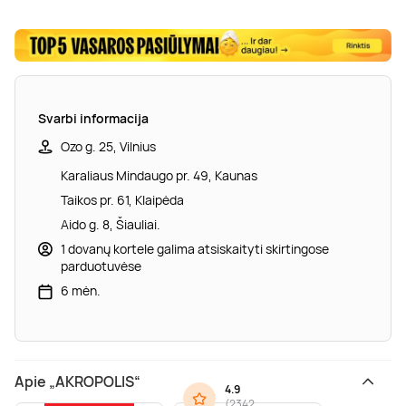
Svarbi informacija
Ozo g. 25, Vilnius
Karaliaus Mindaugo pr. 49, Kaunas
Taikos pr. 61, Klaipėda
Aido g. 8, Šiauliai.
1 dovanų kortele galima atsiskaityti skirtingose
parduotuvėse
6 mėn.
Apie „AKROPOLIS“
4.9
(
2342