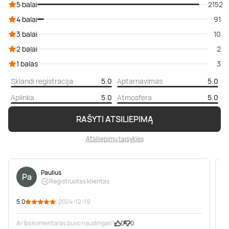
5 balai
2152
4 balai
91
3 balai
10
2 balai
2
1 balas
3
Sklandi registracija
5.0
Aptarnavimas
5.0
Aplinka
5.0
Atmosfera
5.0
RAŠYTI ATSILIEPIMĄ
Atsiliepimų taisyklės
Paulius
Pa
Registruotas klientas
5.0
· 2024-12-19
5
Ar šis komentaras buvo naudingas?
0
0
A