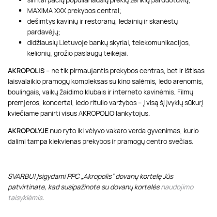
MAXIMA XXX prekybos centrai;
dešimtys kavinių ir restoranų, ledainių ir skanėstų
pardavėjų;
didžiausių Lietuvoje bankų skyriai, telekomunikacijos,
kelionių, grožio paslaugų teikėjai.
AKROPOLIS
– ne tik pirmaujantis prekybos centras, bet ir ištisas
laisvalaikio pramogų kompleksas su kino salėmis, ledo arenomis,
boulingais, vaikų žaidimo klubais ir interneto kavinėmis. Filmų
premjeros, koncertai, ledo ritulio varžybos – į visą šį įvykių sūkurį
kviečiame panirti visus AKROPOLIO lankytojus.
AKROPOLYJE
nuo ryto iki vėlyvo vakaro verda gyvenimas, kurio
dalimi tampa kiekvienas prekybos ir pramogų centro svečias.
SVARBU! Įsigydami PPC „Akropolis” dovanų kortelę Jūs
patvirtinate, kad susipažinote su dovanų kortelės
naudojimo
taisyklėmis
.