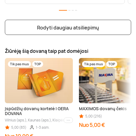
Rodyti daugiau atsiliepimų
Žiūrėję šią dovaną taip pat domėjosi
Tik pas mus
TOP
Tik pas mus
TOP
Įspūdžių dovanų kortelė | GERA
MAXIMOS dovanų čekis
DOVANA
5,00 (216)
Vilnius (aps.), Kaunas (aps.), Klaipėda (aps.), Palanga (aps.), Nida (aps.), Druskin
Kiti miestai
Nuo 5,00 €
5,00 (83)
1-3 asm.