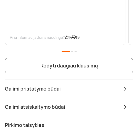
Ar ši informacija Jums naudinga?
14
19
Ar
Rodyti daugiau klausimų
Galimi pristatymo būdai
Galimi atsiskaitymo būdai
Pirkimo taisyklės