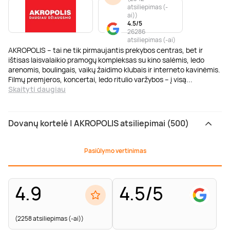
atsiliepimas (-
ai)
)
4.5/5
26286
atsiliepimas (-ai)
AKROPOLIS – tai ne tik pirmaujantis prekybos centras, bet ir
ištisas laisvalaikio pramogų kompleksas su kino salėmis, ledo
arenomis, boulingais, vaikų žaidimo klubais ir interneto kavinėmis.
Filmų premjeros, koncertai, ledo ritulio varžybos – į visą
...
Skaityti daugiau
Dovanų kortelė | AKROPOLIS atsiliepimai (500)
Pasiūlymo vertinimas
4.9
4.5/5
(2258 atsiliepimas (-ai))