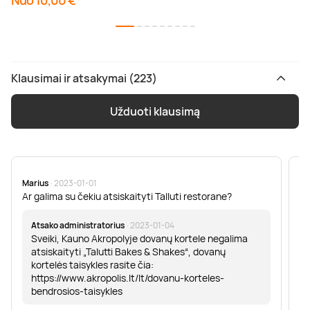
Nuo 10,00 €
Klausimai ir atsakymai (223)
Užduoti klausimą
Marius
· 2023-01-01
Sa
Ar galima su čekiu atsiskaityti Talluti restorane?
Sv
er
Atsako administratorius
· 2023-01-04
Sveiki, Kauno Akropolyje dovanų kortele negalima
atsiskaityti „Talutti Bakes & Shakes“, dovanų
kortelės taisykles rasite čia:
https://www.akropolis.lt/lt/dovanu-korteles-
bendrosios-taisykles