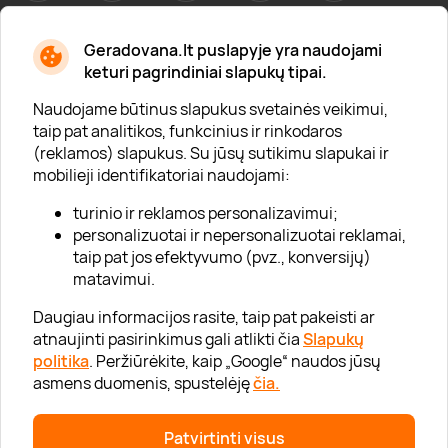
Geradovana.lt puslapyje yra naudojami
Apie mus
keturi pagrindiniai slapukų tipai.
Apie „Gera Dovana“
Naudojame būtinus slapukus svetainės veikimui,
taip pat analitikos, funkcinius ir rinkodaros
Lojalumo klubas
(reklamos) slapukus. Su jūsų sutikimu slapukai ir
Karjera
mobilieji identifikatoriai naudojami:
Visi partneriai
turinio ir reklamos personalizavimui;
personalizuotai ir nepersonalizuotai reklamai,
Kontaktai
taip pat jos efektyvumo (pvz., konversijų)
Tinklaraštis
matavimui.
Daugiau informacijos rasite, taip pat pakeisti ar
atnaujinti pasirinkimus gali atlikti čia
Slapukų
Informacija
politika
. Peržiūrėkite, kaip „Google“ naudos jūsų
asmens duomenis, spustelėję
čia.
„GERA DOVANA“ GRUPĖ
Patvirtinti visus