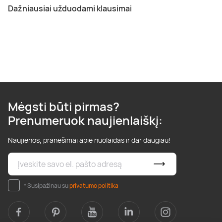
Dažniausiai užduodami klausimai
Mėgsti būti pirmas?
Prenumeruok naujienlaiškį:
Naujienos, pranešimai apie nuolaidas ir dar daugiau!
* Susipažinau su
privatumo politika