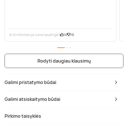
Ar ši informacija Jums naudinga?
14
19
Ar
Rodyti daugiau klausimų
Galimi pristatymo būdai
Galimi atsiskaitymo būdai
Pirkimo taisyklės