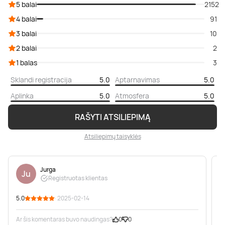
5 balai
2152
4 balai
91
3 balai
10
2 balai
2
1 balas
3
Sklandi registracija
5.0
Aptarnavimas
5.0
Aplinka
5.0
Atmosfera
5.0
RAŠYTI ATSILIEPIMĄ
Atsiliepimų taisyklės
Jurga
Ju
Registruotas klientas
5.0
· 2025-02-14
5
Ar šis komentaras buvo naudingas?
0
0
A