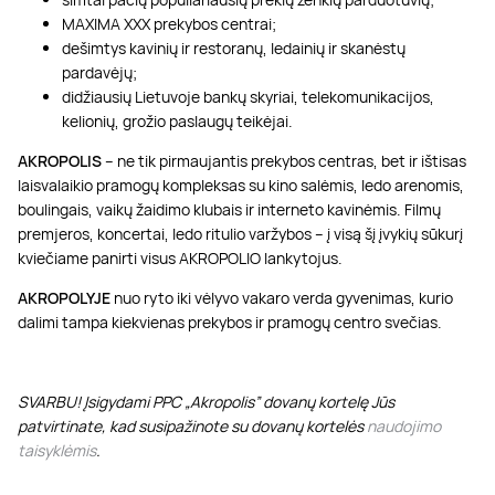
MAXIMA XXX prekybos centrai;
dešimtys kavinių ir restoranų, ledainių ir skanėstų
pardavėjų;
didžiausių Lietuvoje bankų skyriai, telekomunikacijos,
kelionių, grožio paslaugų teikėjai.
AKROPOLIS
– ne tik pirmaujantis prekybos centras, bet ir ištisas
laisvalaikio pramogų kompleksas su kino salėmis, ledo arenomis,
boulingais, vaikų žaidimo klubais ir interneto kavinėmis. Filmų
premjeros, koncertai, ledo ritulio varžybos – į visą šį įvykių sūkurį
kviečiame panirti visus AKROPOLIO lankytojus.
AKROPOLYJE
nuo ryto iki vėlyvo vakaro verda gyvenimas, kurio
dalimi tampa kiekvienas prekybos ir pramogų centro svečias.
SVARBU! Įsigydami PPC „Akropolis” dovanų kortelę Jūs
patvirtinate, kad susipažinote su dovanų kortelės
naudojimo
taisyklėmis
.