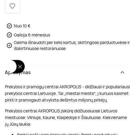
Poilsis dvaruose ir pilyse
Masažų kompleksai
Kitos vandens pramogos
Nuo 10 €
Galioja 6 mėnesius
Galima išnaudoti per kelis kartus, skirtingose parduotuvėse ir
išskirtiniuose restoranuose
Aprašymas
Prekybos ir pramogų centrai AKROPOLIS - didžiausi ir populiariausi
prekybos centrai Lietuvoje. Tai „miestai mieste“, į kuriuos kasmet
pirkti ir pramogauti atvyksta dešimtys milijonų pirkėjų.
Prekybos centrai AKROPOLIS įsikūrę didžiuosiuose Lietuvos
miestuose: Vilniuje, Kaune, Klaipėdoje ir Šiauliuose. Kiekviename
jų Jūsų laukia:
šimtai pačių populiariausių prekių ženklų parduotuvių;