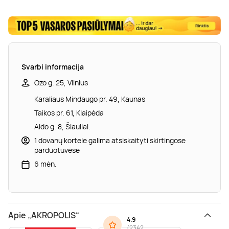
Svarbi informacija
Ozo g. 25, Vilnius
Karaliaus Mindaugo pr. 49, Kaunas
Taikos pr. 61, Klaipėda
Aido g. 8, Šiauliai.
1 dovanų kortele galima atsiskaityti skirtingose
parduotuvėse
6 mėn.
Apie „AKROPOLIS“
4.9
(
2342