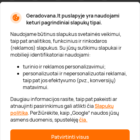
Geradovana.lt puslapyje yra naudojami
Apie mus
keturi pagrindiniai slapukų tipai.
Apie „Gera Dovana“
Naudojame būtinus slapukus svetainės veikimui,
taip pat analitikos, funkcinius ir rinkodaros
Lojalumo klubas
(reklamos) slapukus. Su jūsų sutikimu slapukai ir
Karjera
mobilieji identifikatoriai naudojami:
Visi partneriai
turinio ir reklamos personalizavimui;
personalizuotai ir nepersonalizuotai reklamai,
Kontaktai
taip pat jos efektyvumo (pvz., konversijų)
Tinklaraštis
matavimui.
Daugiau informacijos rasite, taip pat pakeisti ar
atnaujinti pasirinkimus gali atlikti čia
Slapukų
Informacija
politika
. Peržiūrėkite, kaip „Google“ naudos jūsų
asmens duomenis, spustelėję
čia.
„GERA DOVANA“ GRUPĖ
Patvirtinti visus