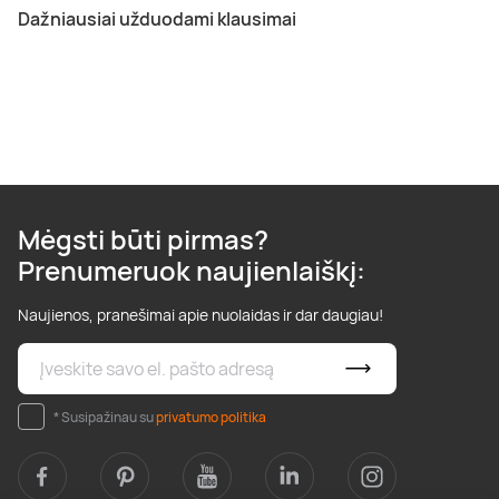
Dažniausiai užduodami klausimai
Mėgsti būti pirmas?
Prenumeruok naujienlaiškį:
Naujienos, pranešimai apie nuolaidas ir dar daugiau!
* Susipažinau su
privatumo politika