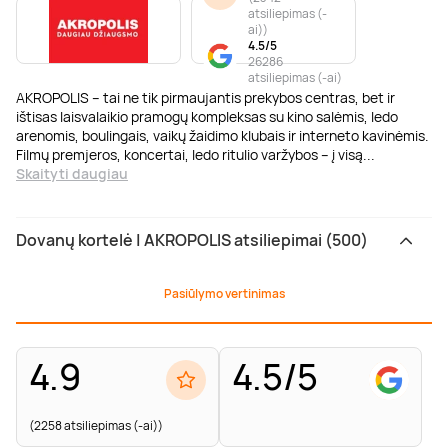
atsiliepimas (-
ai)
)
4.5/5
26286
atsiliepimas (-ai)
AKROPOLIS – tai ne tik pirmaujantis prekybos centras, bet ir
ištisas laisvalaikio pramogų kompleksas su kino salėmis, ledo
arenomis, boulingais, vaikų žaidimo klubais ir interneto kavinėmis.
Filmų premjeros, koncertai, ledo ritulio varžybos – į visą
...
Skaityti daugiau
Dovanų kortelė | AKROPOLIS atsiliepimai (500)
Pasiūlymo vertinimas
4.9
4.5/5
(2258 atsiliepimas (-ai))