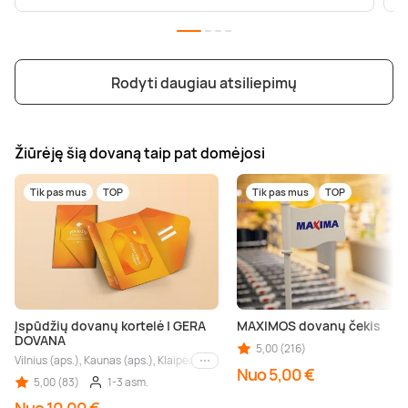
Rodyti daugiau atsiliepimų
Žiūrėję šią dovaną taip pat domėjosi
Tik pas mus
TOP
Tik pas mus
TOP
Įspūdžių dovanų kortelė | GERA
MAXIMOS dovanų čekis
DOVANA
5,00 (216)
Vilnius (aps.), Kaunas (aps.), Klaipėda (aps.), Palanga (aps.), Nida (aps.), Druskin
Kiti miestai
Nuo 5,00 €
5,00 (83)
1-3 asm.