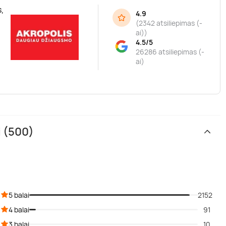
,
4.9
(
2342 atsiliepimas (-
ai)
)
4.5/5
26286 atsiliepimas (-
ai)
i (500)
5 balai
2152
4 balai
91
3 balai
10