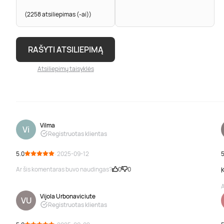
(2258 atsiliepimas (-ai))
RAŠYTI ATSILIEPIMĄ
Atsiliepimų taisyklės
Vilma
Vi
Registruotas klientas
5.0
· 2025-09-12
5
Ar šis komentaras buvo naudingas?
0
0
A
Vijola Urbonaviciute
VU
Registruotas klientas