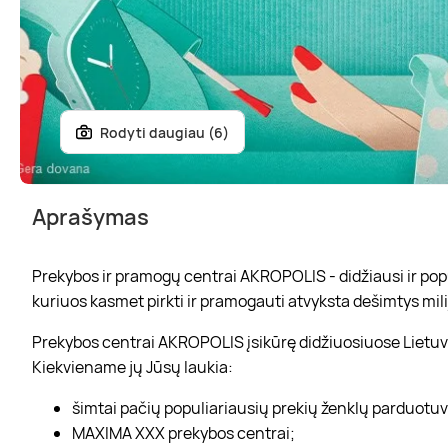
Rodyti daugiau (6)
Aprašymas
Prekybos ir pramogų centrai AKROPOLIS - didžiausi ir popul
kuriuos kasmet pirkti ir pramogauti atvyksta dešimtys mili
Prekybos centrai AKROPOLIS įsikūrę didžiuosiuose Lietuvo
Kiekviename jų Jūsų laukia:
šimtai pačių populiariausių prekių ženklų parduotu
MAXIMA XXX prekybos centrai;