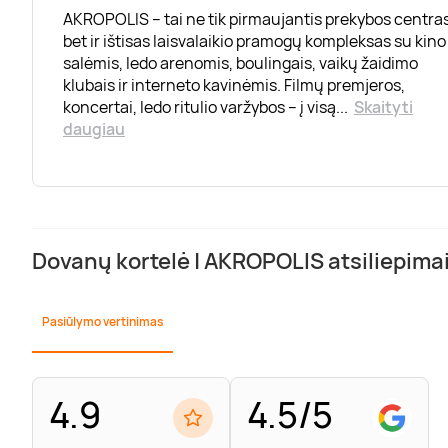
AKROPOLIS – tai ne tik pirmaujantis prekybos centras
bet ir ištisas laisvalaikio pramogų kompleksas su kino
salėmis, ledo arenomis, boulingais, vaikų žaidimo
klubais ir interneto kavinėmis. Filmų premjeros,
koncertai, ledo ritulio varžybos – į visą
...
Skaityti
daugiau
Dovanų kortelė | AKROPOLIS atsiliepima
Pasiūlymo vertinimas
4.9
4.5/5