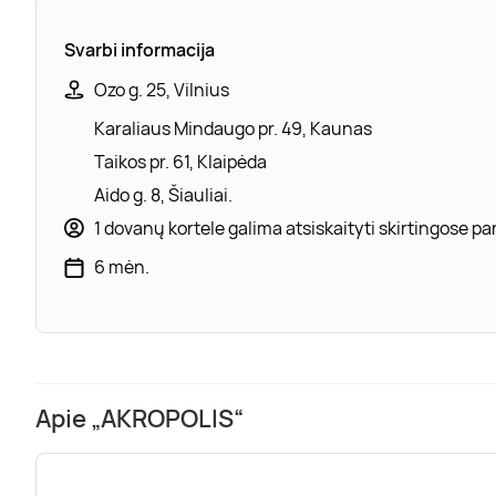
Svarbi informacija
Ozo g. 25, Vilnius
Karaliaus Mindaugo pr. 49, Kaunas
Taikos pr. 61, Klaipėda
Aido g. 8, Šiauliai.
1 dovanų kortele galima atsiskaityti skirtingose 
6 mėn.
Apie „AKROPOLIS“