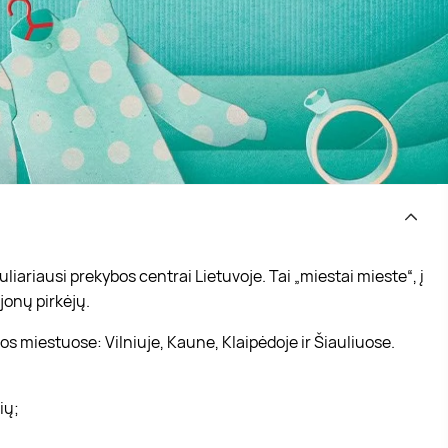
iariausi prekybos centrai Lietuvoje. Tai „miestai mieste“, į
jonų pirkėjų.
s miestuose: Vilniuje, Kaune, Klaipėdoje ir Šiauliuose.
vių;