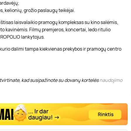
pardavėjų;
, kelionių, grožio paslaugų teikėjai.
r ištisas laisvalaikio pramogų kompleksas su kino salėmis,
to kavinėmis. Filmų premjeros, koncertai, ledo ritulio
 AKROPOLIO lankytojus.
 kurio dalimi tampa kiekvienas prekybos ir pramogų centro
virtinate, kad susipažinote su dovanų kortelės
naudojimo