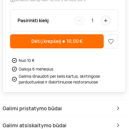
−
+
Pasirinkti kiekį
1
Dėti į krepšelį
10,00
€
Nuo 10 €
Galioja 6 mėnesius
Galima išnaudoti per kelis kartus, skirtingose
parduotuvėse ir išskirtiniuose restoranuose
Galimi pristatymo būdai
Galimi atsiskaitymo būdai