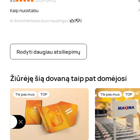
5.0
· 2025-09-02
5
Kaip nuostabu
A
Ar šis komentaras buvo naudingas?
0
0
Rodyti daugiau atsiliepimų
Žiūrėję šią dovaną taip pat domėjosi
Tik pas mus
TOP
Tik pas mus
TOP