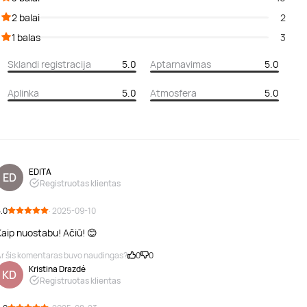
2 balai
2
1 balas
3
Sklandi registracija
5.0
Aptarnavimas
5.0
Aplinka
5.0
Atmosfera
5.0
EDITA
ED
Registruotas klientas
.0
· 2025-09-10
Kaip nuostabu! Ačiū! 😊
r šis komentaras buvo naudingas?
0
0
Kristina Drazdė
KD
Registruotas klientas