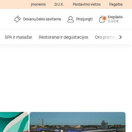
Įmonėms
D.U.K.
Pardavimo vietos
Pagalba
Krepšelis
0
Dovanų čekio savitarna
Prisijungti
0,00 €
SPA ir masažai
Restoranai ir degustacijos
Oro pramogos
V