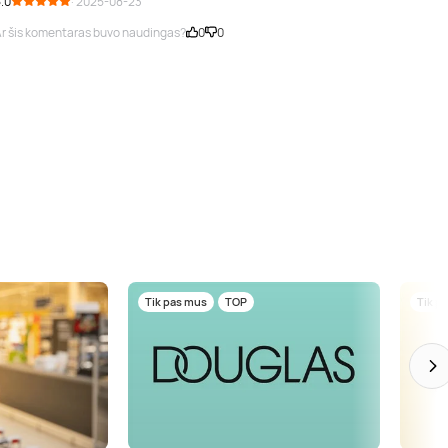
.0
· 2025-08-23
r šis komentaras buvo naudingas?
0
0
Tik pas mus
TOP
Tik p