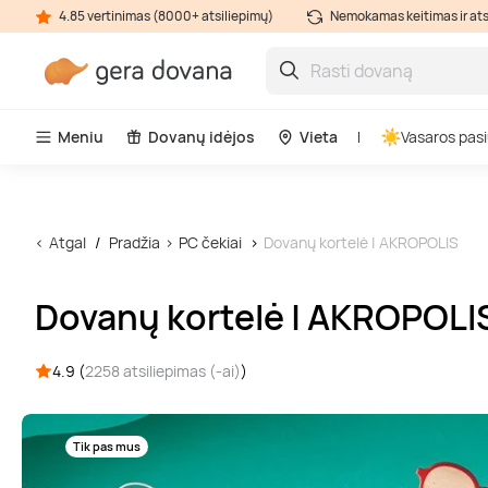
4.85 vertinimas (8000+ atsiliepimų)
Nemokamas keitimas ir at
Meniu
Dovanų idėjos
Vieta
Vasaros pasi
Atgal
Pradžia
PC čekiai
Dovanų kortelė | AKROPOLIS
Dovanų kortelė | AKROPOLI
4.9 (
2258 atsiliepimas (-ai)
)
Tik pas mus