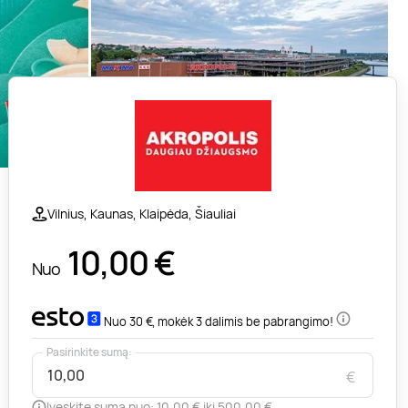
Vilnius, Kaunas, Klaipėda, Šiauliai
10,00
€
Nuo
Nuo 30 €, mokėk 3 dalimis be pabrangimo!
Pasirinkite sumą:
€
Įveskite sumą nuo: 10,00 € iki 500,00 €