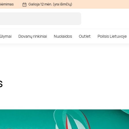
siėmimas
Galioja 12 mėn. (yra išimčių)
ūlymai
Dovanų rinkiniai
Nuolaidos
Outlet
Poilsis Lietuvoje
S