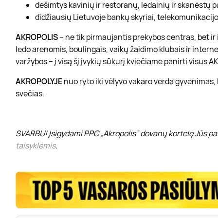
dešimtys kavinių ir restoranų, ledainių ir skanėstų 
didžiausių Lietuvoje bankų skyriai, telekomunikacijos
AKROPOLIS
– ne tik pirmaujantis prekybos centras, bet i
ledo arenomis, boulingais, vaikų žaidimo klubais ir interne
varžybos – į visą šį įvykių sūkurį kviečiame panirti visus
AKROPOLYJE
nuo ryto iki vėlyvo vakaro verda gyvenimas,
svečias.
SVARBU! Įsigydami PPC „Akropolis” dovanų kortelę Jūs pat
taisyklėmis
.