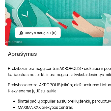
Rodyti daugiau (6)
Aprašymas
Prekybos ir pramogų centrai AKROPOLIS - didžiausi ir popul
kuriuos kasmet pirkti ir pramogauti atvyksta dešimtys mili
Prekybos centrai AKROPOLIS įsikūrę didžiuosiuose Lietuvo
Kiekviename jų Jūsų laukia:
šimtai pačių populiariausių prekių ženklų parduotu
MAXIMA XXX prekybos centrai;