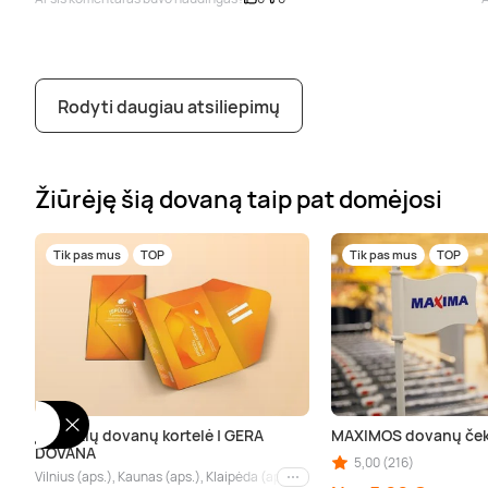
Rodyti daugiau atsiliepimų
Žiūrėję šią dovaną taip pat domėjosi
Tik pas mus
TOP
Tik pas mus
TOP
Įspūdžių dovanų kortelė | GERA
MAXIMOS dovanų ček
DOVANA
5,00 (216)
Vilnius (aps.), Kaunas (aps.), Klaipėda (aps.), Palanga (aps.), Nida (aps.), Drus
Kiti miestai