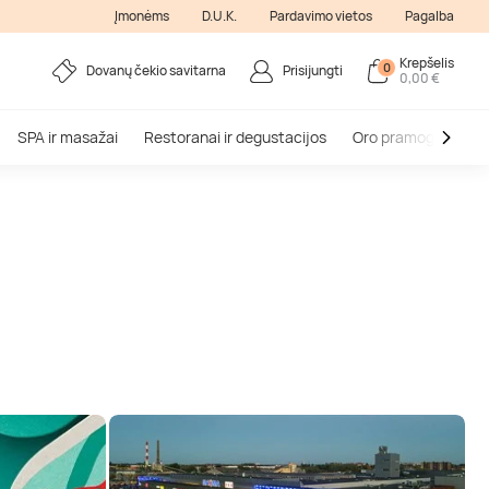
Įmonėms
D.U.K.
Pardavimo vietos
Pagalba
Krepšelis
0
Dovanų čekio savitarna
Prisijungti
0,00 €
SPA ir masažai
Restoranai ir degustacijos
Oro pramogos
V