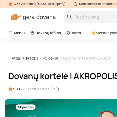
4.85 vertinimas (8000+ atsiliepimų)
Nemokamas keitimas ir at
Meniu
Dovanų idėjos
Vieta
Vasaros pasi
Atgal
Pradžia
PC čekiai
Dovanų kortelė | AKROPOLIS
Dovanų kortelė | AKROPOLI
4.9 (
2258 atsiliepimas (-ai)
)
Tik pas mus