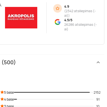
,
4.9
(
2342 atsiliepimas (-
ai)
)
4.5/5
26286 atsiliepimas (-
ai)
i (500)
5 balai
2152
4 balai
91
3 balai
10