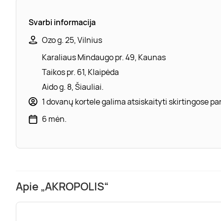
Svarbi informacija
Ozo g. 25, Vilnius
Karaliaus Mindaugo pr. 49, Kaunas
Taikos pr. 61, Klaipėda
Aido g. 8, Šiauliai.
1 dovanų kortele galima atsiskaityti skirtingose 
6 mėn.
Apie „AKROPOLIS“