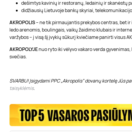
dešimtys kavinių ir restoranų, ledainių ir skanėstų 
didžiausių Lietuvoje bankų skyriai, telekomunikacijos
AKROPOLIS
– ne tik pirmaujantis prekybos centras, bet i
ledo arenomis, boulingais, vaikų žaidimo klubais ir interne
varžybos – į visą šį įvykių sūkurį kviečiame panirti visus
AKROPOLYJE
nuo ryto iki vėlyvo vakaro verda gyvenimas,
svečias.
SVARBU! Įsigydami PPC „Akropolis” dovanų kortelę Jūs pat
taisyklėmis
.