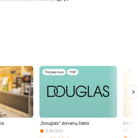
Tik pas mus
TOP
Tik p
is
„Douglas“ dovanų čekis
Dovanų
Vilnius
5,00 (520)
kininkai (aps.), Birštonas (aps.), Trakai (aps.), Šiauliai (aps.), Kupiškis (aps.), Pane
4,90