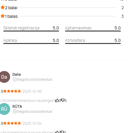
2 balai
2
1 balas
3
Sklandi registracija
5.0
Aptarnavimas
5.0
Aplinka
5.0
Atmosfera
5.0
Dalia
Da
Registruotas klientas
.0
· 2025-12-06
r šis komentaras buvo naudingas?
0
0
RŪTA
RŪ
Registruotas klientas
.0
· 2025-12-04
r šis komentaras buvo naudingas?
1
0