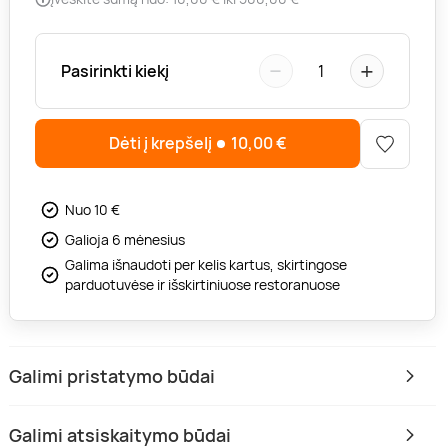
−
+
Pasirinkti kiekį
1
Dėti į krepšelį
10,00
€
Nuo 10 €
Galioja 6 mėnesius
Galima išnaudoti per kelis kartus, skirtingose
parduotuvėse ir išskirtiniuose restoranuose
Galimi pristatymo būdai
Galimi atsiskaitymo būdai