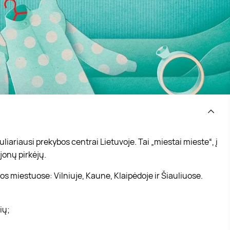
iariausi prekybos centrai Lietuvoje. Tai „miestai mieste“, į
jonų pirkėjų.
s miestuose: Vilniuje, Kaune, Klaipėdoje ir Šiauliuose.
vių;