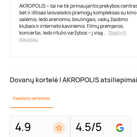
AKROPOLIS – tai ne tik pirmaujantis prekybos centras
bet ir ištisas laisvalaikio pramogų kompleksas su kino
salėmis, ledo arenomis, boulingais, vaikų žaidimo
klubais ir interneto kavinėmis. Filmų premjeros,
koncertai, ledo ritulio varžybos – į visą
...
Skaityti
daugiau
Dovanų kortelė | AKROPOLIS atsiliepima
Pasiūlymo vertinimas
4.9
4.5/5