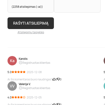
(2258 atsiliepimas (-ai))
RAŠYTI ATSILIEPIMĄ
Atsiliepimų taisyklės
Karolis
Ka
Registruotas klientas
5.0
· 2025-12-08
5
Ar šis komentaras buvo naudingas?
0
0
A
Valerija V.
VV
Registruotas klientas
4.0
· 2025-12-05
5
Ar šis komentaras buvo naudingas?
0
0
A