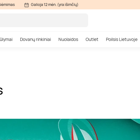
siėmimas
Galioja 12 mėn. (yra išimčių)
ūlymai
Dovanų rinkiniai
Nuolaidos
Outlet
Poilsis Lietuvoje
S