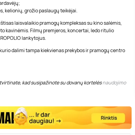
pardavėjų;
, kelionių, grožio paslaugų teikėjai.
r ištisas laisvalaikio pramogų kompleksas su kino salėmis,
to kavinėmis. Filmų premjeros, koncertai, ledo ritulio
 AKROPOLIO lankytojus.
 kurio dalimi tampa kiekvienas prekybos ir pramogų centro
virtinate, kad susipažinote su dovanų kortelės
naudojimo