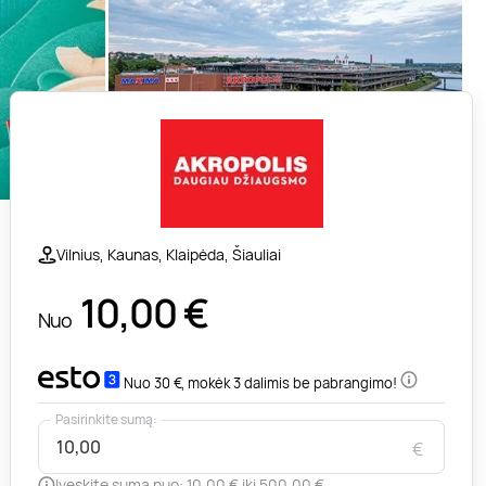
Vilnius, Kaunas, Klaipėda, Šiauliai
10,00
€
Nuo
Nuo 30 €, mokėk 3 dalimis be pabrangimo!
Pasirinkite sumą:
€
Įveskite sumą nuo: 10,00 € iki 500,00 €