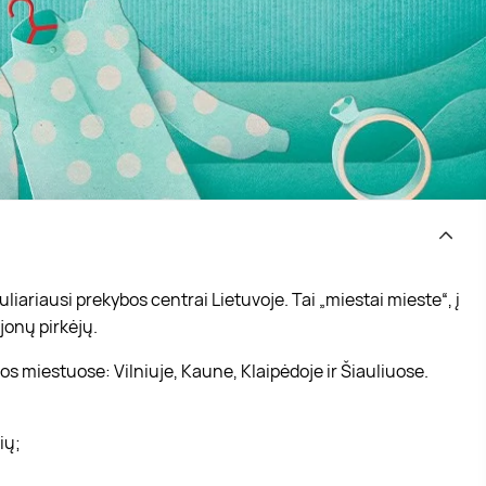
iariausi prekybos centrai Lietuvoje. Tai „miestai mieste“, į
jonų pirkėjų.
s miestuose: Vilniuje, Kaune, Klaipėdoje ir Šiauliuose.
vių;