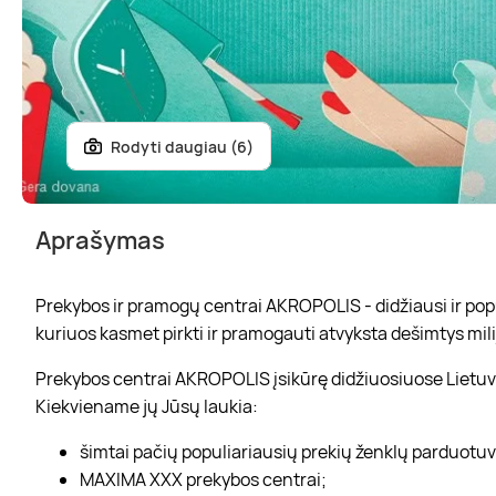
Rodyti daugiau (6)
Aprašymas
Prekybos ir pramogų centrai AKROPOLIS - didžiausi ir popul
kuriuos kasmet pirkti ir pramogauti atvyksta dešimtys mili
Prekybos centrai AKROPOLIS įsikūrę didžiuosiuose Lietuvo
Kiekviename jų Jūsų laukia:
šimtai pačių populiariausių prekių ženklų parduotu
MAXIMA XXX prekybos centrai;