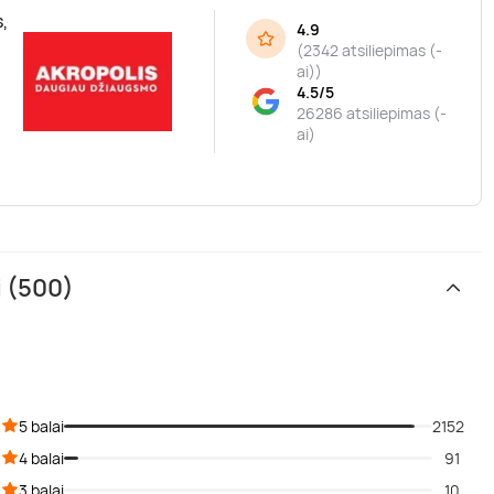
,
4.9
(
2342 atsiliepimas (-
ai)
)
4.5/5
26286 atsiliepimas (-
ai)
i (500)
5 balai
2152
4 balai
91
3 balai
10