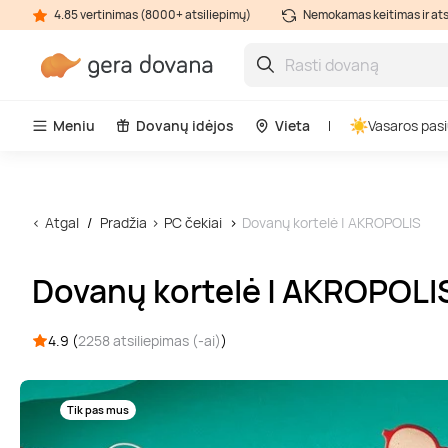
4.85 vertinimas (8000+ atsiliepimų)
Nemokamas keitimas ir at
Meniu
Dovanų idėjos
Vieta
Vasaros pasi
Atgal
Pradžia
PC čekiai
Dovanų kortelė | AKROPOLIS
Dovanų kortelė | AKROPOLI
4.9 (
2258 atsiliepimas (-ai)
)
Tik pas mus