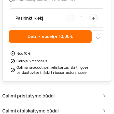
−
+
Pasirinkti kiekį
1
Dėti į krepšelį
10,00
€
Nuo 10 €
Galioja 6 mėnesius
Galima išnaudoti per kelis kartus, skirtingose
parduotuvėse ir išskirtiniuose restoranuose
Galimi pristatymo būdai
Galimi atsiskaitymo būdai