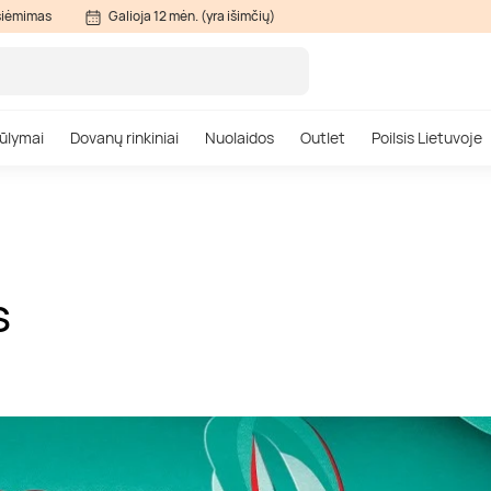
siėmimas
Galioja 12 mėn. (yra išimčių)
ūlymai
Dovanų rinkiniai
Nuolaidos
Outlet
Poilsis Lietuvoje
S