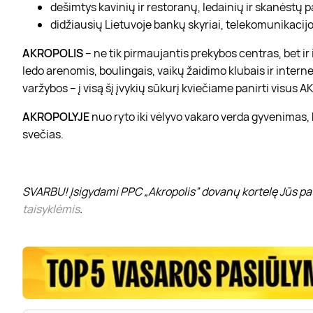
dešimtys kavinių ir restoranų, ledainių ir skanėstų 
didžiausių Lietuvoje bankų skyriai, telekomunikacijos
AKROPOLIS
– ne tik pirmaujantis prekybos centras, bet i
ledo arenomis, boulingais, vaikų žaidimo klubais ir interne
varžybos – į visą šį įvykių sūkurį kviečiame panirti visus
AKROPOLYJE
nuo ryto iki vėlyvo vakaro verda gyvenimas,
svečias.
SVARBU! Įsigydami PPC „Akropolis” dovanų kortelę Jūs pat
taisyklėmis
.