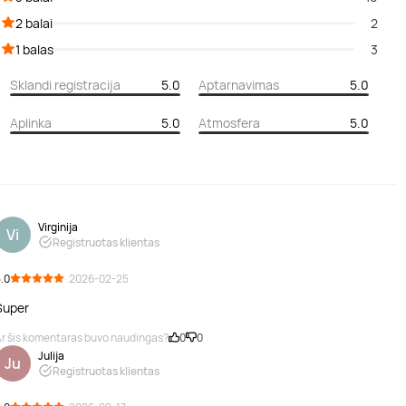
2 balai
2
1 balas
3
Sklandi registracija
5.0
Aptarnavimas
5.0
Aplinka
5.0
Atmosfera
5.0
Virginija
Vi
Registruotas klientas
.0
· 2026-02-25
Super
r šis komentaras buvo naudingas?
0
0
Julija
Ju
Registruotas klientas