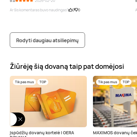
5.0
· 2026-02-20
5
Ar šis komentaras buvo naudingas?
0
0
A
Rodyti daugiau atsiliepimų
Žiūrėję šią dovaną taip pat domėjosi
Tik pas mus
TOP
Tik pas mus
TOP
Įspūdžių dovanų kortelė | GERA
MAXIMOS dovanų ček