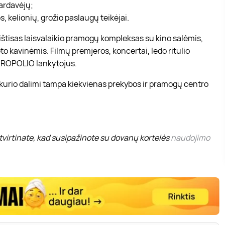
pardavėjų;
, kelionių, grožio paslaugų teikėjai.
r ištisas laisvalaikio pramogų kompleksas su kino salėmis,
to kavinėmis. Filmų premjeros, koncertai, ledo ritulio
 AKROPOLIO lankytojus.
 kurio dalimi tampa kiekvienas prekybos ir pramogų centro
virtinate, kad susipažinote su dovanų kortelės
naudojimo