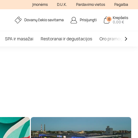
Įmonėms
D.U.K.
Pardavimo vietos
Pagalba
Krepšelis
0
Dovanų čekio savitarna
Prisijungti
0,00 €
SPA ir masažai
Restoranai ir degustacijos
Oro pramogos
V