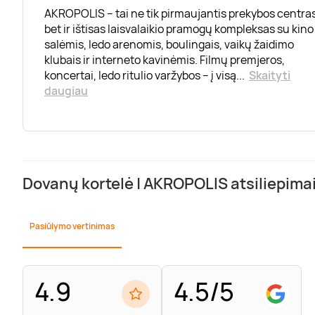
AKROPOLIS – tai ne tik pirmaujantis prekybos centras
bet ir ištisas laisvalaikio pramogų kompleksas su kino
salėmis, ledo arenomis, boulingais, vaikų žaidimo
klubais ir interneto kavinėmis. Filmų premjeros,
koncertai, ledo ritulio varžybos – į visą
...
Skaityti
daugiau
Dovanų kortelė | AKROPOLIS atsiliepima
Pasiūlymo vertinimas
4.9
4.5/5