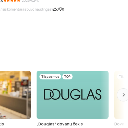
.0
· 2026-02-17
r šis komentaras buvo naudingas?
0
0
Tik pas mus
TOP
Tik p
is
„Douglas“ dovanų čekis
Dovanų