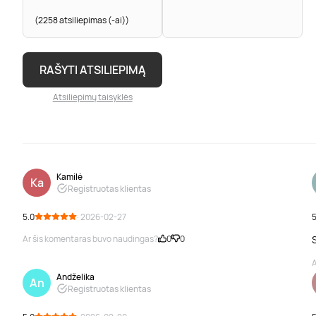
(2258 atsiliepimas (-ai))
RAŠYTI ATSILIEPIMĄ
Atsiliepimų taisyklės
Kamilė
Ka
Registruotas klientas
5.0
· 2026-02-27
5
Ar šis komentaras buvo naudingas?
0
0
A
Andželika
An
Registruotas klientas