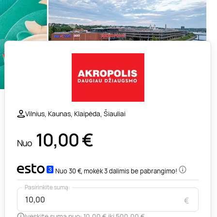
Vilnius, Kaunas, Klaipėda, Šiauliai
10,00
€
Nuo
Nuo 30 €, mokėk 3 dalimis be pabrangimo!
Pasirinkite sumą:
€
Įveskite sumą nuo: 10,00 € iki 500,00 €