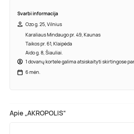
Svarbi informacija
Ozo g. 25, Vilnius
Karaliaus Mindaugo pr. 49, Kaunas
Taikos pr. 61, Klaipėda
Aido g. 8, Šiauliai.
1 dovanų kortele galima atsiskaityti skirtingose 
6 mėn.
Apie „AKROPOLIS“