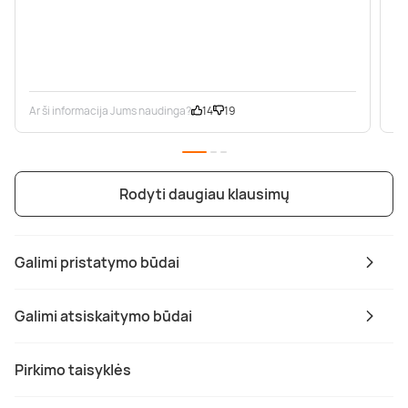
Ar ši informacija Jums naudinga?
14
19
Ar
Rodyti daugiau klausimų
Galimi pristatymo būdai
Galimi atsiskaitymo būdai
Pirkimo taisyklės