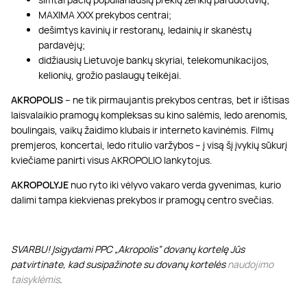
MAXIMA XXX prekybos centrai;
dešimtys kavinių ir restoranų, ledainių ir skanėstų
pardavėjų;
didžiausių Lietuvoje bankų skyriai, telekomunikacijos,
kelionių, grožio paslaugų teikėjai.
AKROPOLIS
– ne tik pirmaujantis prekybos centras, bet ir ištisas
laisvalaikio pramogų kompleksas su kino salėmis, ledo arenomis,
boulingais, vaikų žaidimo klubais ir interneto kavinėmis. Filmų
premjeros, koncertai, ledo ritulio varžybos – į visą šį įvykių sūkurį
kviečiame panirti visus AKROPOLIO lankytojus.
AKROPOLYJE
nuo ryto iki vėlyvo vakaro verda gyvenimas, kurio
dalimi tampa kiekvienas prekybos ir pramogų centro svečias.
SVARBU! Įsigydami PPC „Akropolis” dovanų kortelę Jūs
patvirtinate, kad susipažinote su dovanų kortelės
naudojimo
taisyklėmis
.