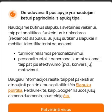
Geradovana.lt puslapyje yra naudojami
Apie mus
keturi pagrindiniai slapukų tipai.
Apie „Gera Dovana“
Naudojame būtinus slapukus svetainės veikimui,
taip pat analitikos, funkcinius ir rinkodaros
Lojalumo klubas
(reklamos) slapukus. Su jūsų sutikimu slapukai ir
Karjera
mobilieji identifikatoriai naudojami:
Visi partneriai
turinio ir reklamos personalizavimui;
personalizuotai ir nepersonalizuotai reklamai,
Kontaktai
taip pat jos efektyvumo (pvz., konversijų)
Tinklaraštis
matavimui.
Daugiau informacijos rasite, taip pat pakeisti ar
atnaujinti pasirinkimus gali atlikti čia
Slapukų
Informacija
politika
. Peržiūrėkite, kaip „Google“ naudos jūsų
asmens duomenis, spustelėję
čia.
„GERA DOVANA“ GRUPĖ
Patvirtinti visus