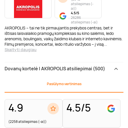
atsiliepimas (-
ai)
)
4.5/5
26286
atsiliepimas (-ai)
AKROPOLIS – tai ne tik pirmaujantis prekybos centras, bet ir
ištisas laisvalaikio pramogų kompleksas su kino salėmis, ledo
arenomis, boulingais, vaikų žaidimo klubais ir interneto kavinėmis.
Filmų premjeros, koncertai, ledo ritulio varžybos – į visą
...
Skaityti daugiau
Dovanų kortelė | AKROPOLIS atsiliepimai (500)
Pasiūlymo vertinimas
4.9
4.5/5
(2258 atsiliepimas (-ai))