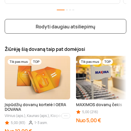
Rodyti daugiau atsiliepimų
Žiūrėję šią dovaną taip pat domėjosi
Tik pas mus
TOP
Tik pas mus
TOP
Įspūdžių dovanų kortelė | GERA
MAXIMOS dovanų čekis
DOVANA
5,00 (216)
Vilnius (aps.), Kaunas (aps.), Klaipėda (aps.), Palanga (aps.), Nida (aps.), Druskin
Kiti miestai
Nuo 5,00 €
5,00 (83)
1-3 asm.