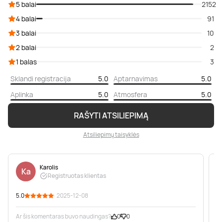
5 balai
2152
4 balai
91
3 balai
10
2 balai
2
1 balas
3
Sklandi registracija
5.0
Aptarnavimas
5.0
Aplinka
5.0
Atmosfera
5.0
RAŠYTI ATSILIEPIMĄ
Atsiliepimų taisyklės
Karolis
Ka
Registruotas klientas
5.0
· 2025-12-08
5
Ar šis komentaras buvo naudingas?
0
0
A