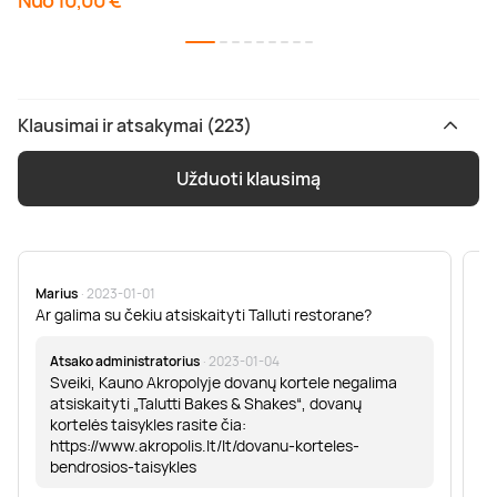
Nuo 10,00 €
Klausimai ir atsakymai (223)
Užduoti klausimą
Marius
· 2023-01-01
Sa
Ar galima su čekiu atsiskaityti Talluti restorane?
Sv
er
Atsako administratorius
· 2023-01-04
Sveiki, Kauno Akropolyje dovanų kortele negalima
atsiskaityti „Talutti Bakes & Shakes“, dovanų
kortelės taisykles rasite čia:
https://www.akropolis.lt/lt/dovanu-korteles-
bendrosios-taisykles