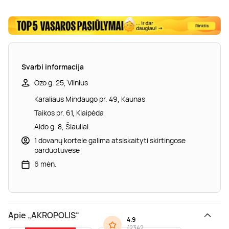
Svarbi informacija
Ozo g. 25, Vilnius
Karaliaus Mindaugo pr. 49, Kaunas
Taikos pr. 61, Klaipėda
Aido g. 8, Šiauliai.
1 dovanų kortele galima atsiskaityti skirtingose
parduotuvėse
6 mėn.
Apie „AKROPOLIS“
4.9
(
2342