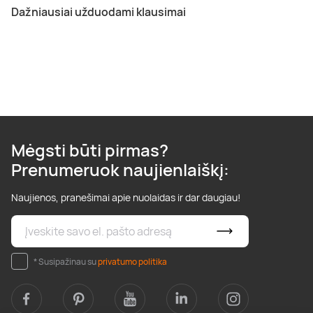
Dažniausiai užduodami klausimai
Mėgsti būti pirmas?
Prenumeruok naujienlaiškį:
Naujienos, pranešimai apie nuolaidas ir dar daugiau!
* Susipažinau su
privatumo politika