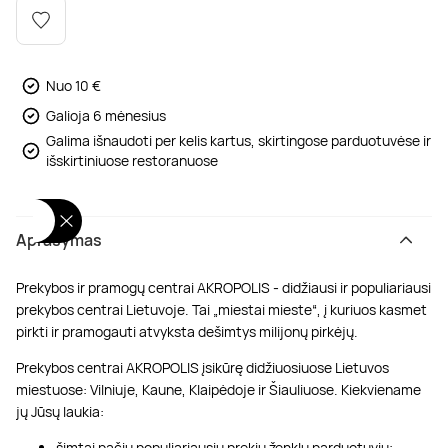
Poilsis dvaruose ir pilyse
Masažų kompleksai
Kitos vandens pramogos
Nuo 10 €
Galioja 6 mėnesius
Galima išnaudoti per kelis kartus, skirtingose parduotuvėse ir
išskirtiniuose restoranuose
Aprašymas
Prekybos ir pramogų centrai AKROPOLIS - didžiausi ir populiariausi
prekybos centrai Lietuvoje. Tai „miestai mieste“, į kuriuos kasmet
pirkti ir pramogauti atvyksta dešimtys milijonų pirkėjų.
Prekybos centrai AKROPOLIS įsikūrę didžiuosiuose Lietuvos
miestuose: Vilniuje, Kaune, Klaipėdoje ir Šiauliuose. Kiekviename
jų Jūsų laukia:
šimtai pačių populiariausių prekių ženklų parduotuvių;