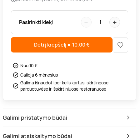
−
+
Pasirinkti kiekį
1
Dėti į krepšelį
10,00
€
Nuo 10 €
Galioja 6 mėnesius
Galima išnaudoti per kelis kartus, skirtingose
parduotuvėse ir išskirtiniuose restoranuose
Galimi pristatymo būdai
Galimi atsiskaitymo būdai