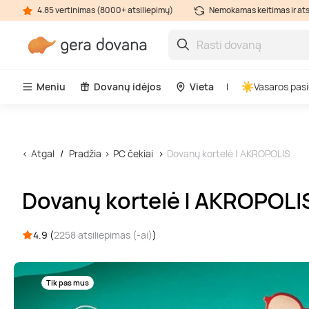
4.85 vertinimas (8000+ atsiliepimų)
Nemokamas keitimas ir at
Meniu
Dovanų idėjos
Vieta
Vasaros pasi
Atgal
Pradžia
PC čekiai
Dovanų kortelė | AKROPOLIS
Dovanų kortelė | AKROPOLI
4.9 (
2258 atsiliepimas (-ai)
)
Tik pas mus