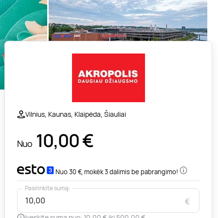
Vilnius, Kaunas, Klaipėda, Šiauliai
10,00
€
Nuo
Nuo 30 €, mokėk 3 dalimis be pabrangimo!
Pasirinkite sumą:
€
Įveskite sumą nuo: 10,00 € iki 500,00 €