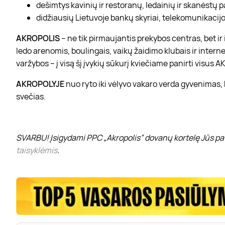
dešimtys kavinių ir restoranų, ledainių ir skanėstų 
didžiausių Lietuvoje bankų skyriai, telekomunikacijos
AKROPOLIS
– ne tik pirmaujantis prekybos centras, bet i
ledo arenomis, boulingais, vaikų žaidimo klubais ir interne
varžybos – į visą šį įvykių sūkurį kviečiame panirti visus
AKROPOLYJE
nuo ryto iki vėlyvo vakaro verda gyvenimas,
svečias.
SVARBU! Įsigydami PPC „Akropolis” dovanų kortelę Jūs pat
taisyklėmis
.