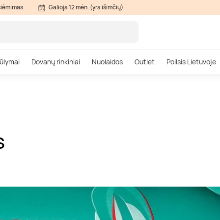
siėmimas
Galioja 12 mėn. (yra išimčių)
ūlymai
Dovanų rinkiniai
Nuolaidos
Outlet
Poilsis Lietuvoje
S