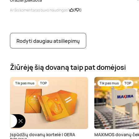
Ar šis komentaras buvo naudingas?
0
0
Rodyti daugiau atsiliepimų
Žiūrėję šią dovaną taip pat domėjosi
Tik pas mus
TOP
Tik pas mus
TOP
Įspūdžių dovanų kortelė | GERA
MAXIMOS dovanų ček