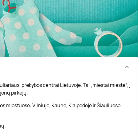
iariausi prekybos centrai Lietuvoje. Tai „miestai mieste“, į
jonų pirkėjų.
s miestuose: Vilniuje, Kaune, Klaipėdoje ir Šiauliuose.
vių;