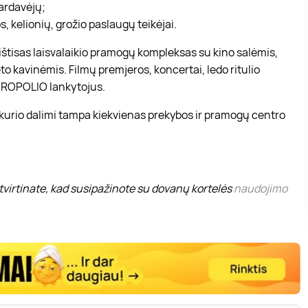
pardavėjų;
, kelionių, grožio paslaugų teikėjai.
r ištisas laisvalaikio pramogų kompleksas su kino salėmis,
to kavinėmis. Filmų premjeros, koncertai, ledo ritulio
 AKROPOLIO lankytojus.
 kurio dalimi tampa kiekvienas prekybos ir pramogų centro
virtinate, kad susipažinote su dovanų kortelės
naudojimo