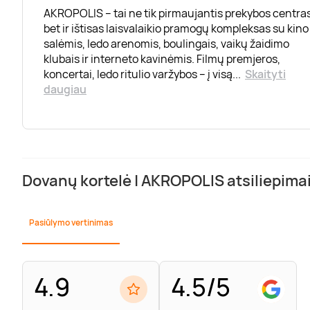
AKROPOLIS – tai ne tik pirmaujantis prekybos centras
bet ir ištisas laisvalaikio pramogų kompleksas su kino
salėmis, ledo arenomis, boulingais, vaikų žaidimo
klubais ir interneto kavinėmis. Filmų premjeros,
koncertai, ledo ritulio varžybos – į visą
...
Skaityti
daugiau
Dovanų kortelė | AKROPOLIS atsiliepima
Pasiūlymo vertinimas
4.9
4.5/5