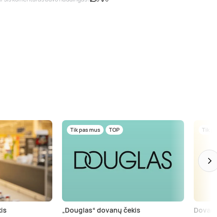
Tik pas mus
TOP
Tik p
is
„Douglas“ dovanų čekis
Dovanų