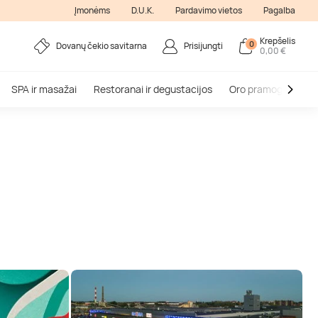
Įmonėms
D.U.K.
Pardavimo vietos
Pagalba
Krepšelis
0
Dovanų čekio savitarna
Prisijungti
0,00 €
SPA ir masažai
Restoranai ir degustacijos
Oro pramogos
V