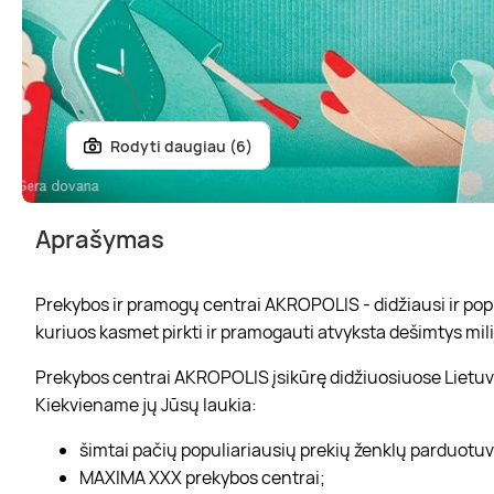
Rodyti daugiau (6)
Aprašymas
Prekybos ir pramogų centrai AKROPOLIS - didžiausi ir popul
kuriuos kasmet pirkti ir pramogauti atvyksta dešimtys mili
Prekybos centrai AKROPOLIS įsikūrę didžiuosiuose Lietuvo
Kiekviename jų Jūsų laukia:
šimtai pačių populiariausių prekių ženklų parduotu
MAXIMA XXX prekybos centrai;