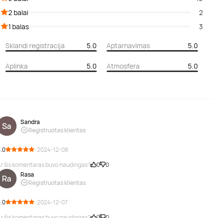
2 balai
2
1 balas
3
Sklandi registracija
5.0
Aptarnavimas
5.0
Aplinka
5.0
Atmosfera
5.0
Sandra
Sa
Registruotas klientas
.0
· 2024-12-08
r šis komentaras buvo naudingas?
0
0
Rasa
Ra
Registruotas klientas
.0
· 2024-12-07
r šis komentaras buvo naudingas?
0
0