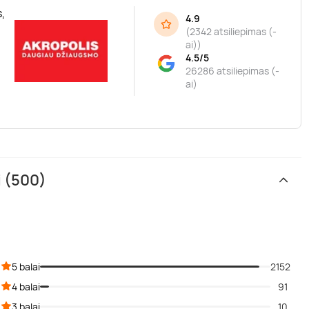
,
4.9
(
2342 atsiliepimas (-
ai)
)
4.5/5
26286 atsiliepimas (-
ai)
i (500)
5 balai
2152
4 balai
91
3 balai
10