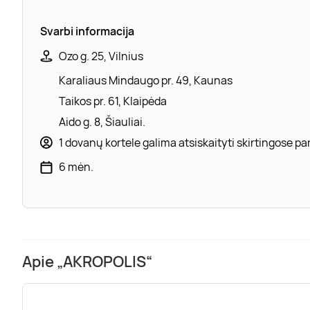
Svarbi informacija
Ozo g. 25, Vilnius
Karaliaus Mindaugo pr. 49, Kaunas
Taikos pr. 61, Klaipėda
Aido g. 8, Šiauliai.
1 dovanų kortele galima atsiskaityti skirtingose 
6 mėn.
Apie „AKROPOLIS“