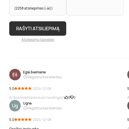
(2258 atsiliepimas (-ai))
RAŠYTI ATSILIEPIMĄ
Atsiliepimų taisyklės
Eglė švelniene
Eš
Registruotas klientas
5.0
· 2024-12-08
5
Ar šis komentaras buvo naudingas?
0
0
A
Ugne
Ug
Registruotas klientas
5.0
· 2024-12-08
5
Gražiai įpakuota
A