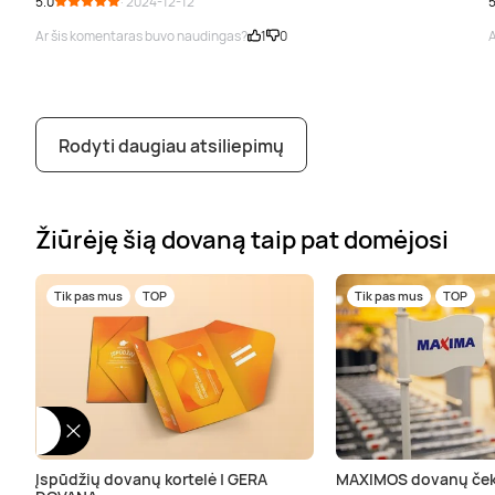
5.0
· 2024-12-12
5
Ar šis komentaras buvo naudingas?
1
0
A
Rodyti daugiau atsiliepimų
Žiūrėję šią dovaną taip pat domėjosi
Tik pas mus
TOP
Tik pas mus
TOP
Įspūdžių dovanų kortelė | GERA
MAXIMOS dovanų ček