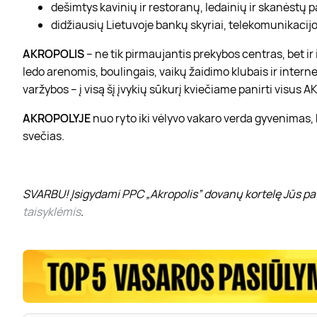
dešimtys kavinių ir restoranų, ledainių ir skanėstų 
didžiausių Lietuvoje bankų skyriai, telekomunikacijos
AKROPOLIS
– ne tik pirmaujantis prekybos centras, bet i
ledo arenomis, boulingais, vaikų žaidimo klubais ir interne
varžybos – į visą šį įvykių sūkurį kviečiame panirti visus
AKROPOLYJE
nuo ryto iki vėlyvo vakaro verda gyvenimas,
svečias.
SVARBU! Įsigydami PPC „Akropolis” dovanų kortelę Jūs pat
taisyklėmis
.