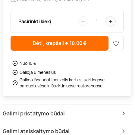
−
+
Pasirinkti kiekį
1
Dėti į krepšelį
10,00
€
Nuo 10 €
Galioja 6 mėnesius
Galima išnaudoti per kelis kartus, skirtingose
parduotuvėse ir išskirtiniuose restoranuose
Galimi pristatymo būdai
Galimi atsiskaitymo būdai