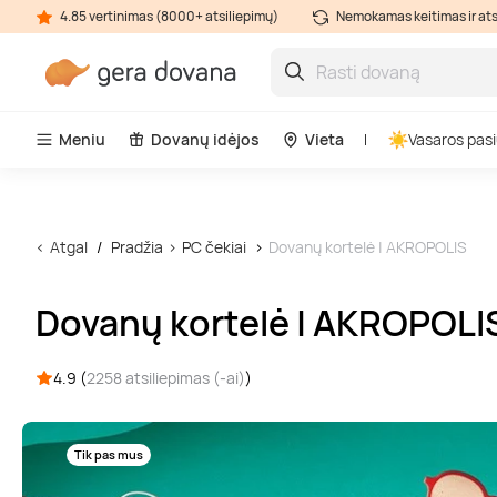
4.85 vertinimas (8000+ atsiliepimų)
Nemokamas keitimas ir at
Meniu
Dovanų idėjos
Vieta
Vasaros pasi
Atgal
Pradžia
PC čekiai
Dovanų kortelė | AKROPOLIS
Dovanų kortelė | AKROPOLI
4.9 (
2258 atsiliepimas (-ai)
)
Tik pas mus