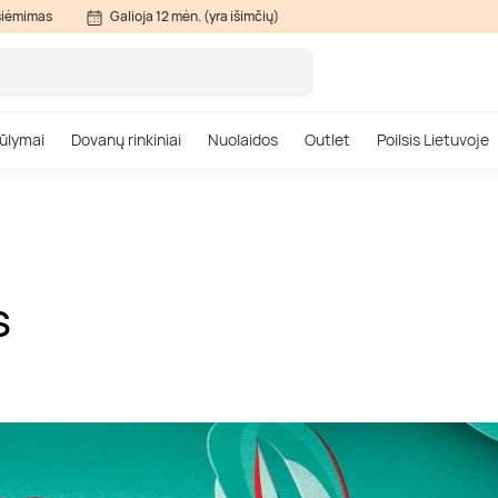
siėmimas
Galioja 12 mėn. (yra išimčių)
ūlymai
Dovanų rinkiniai
Nuolaidos
Outlet
Poilsis Lietuvoje
S