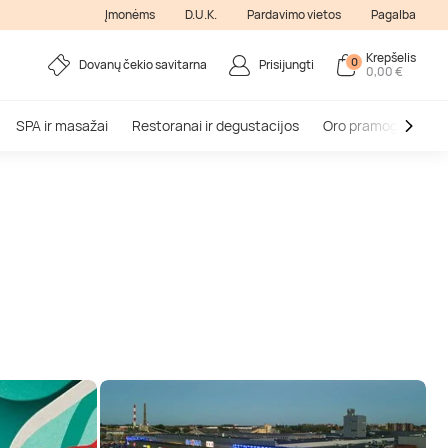
Įmonėms
D.U.K.
Pardavimo vietos
Pagalba
Krepšelis
0
Dovanų čekio savitarna
Prisijungti
0,00 €
SPA ir masažai
Restoranai ir degustacijos
Oro pramogos
V