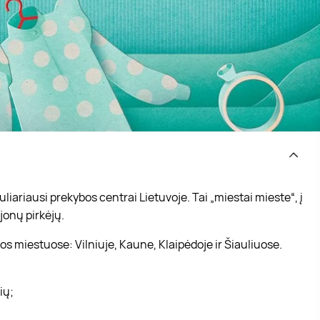
iariausi prekybos centrai Lietuvoje. Tai „miestai mieste“, į
jonų pirkėjų.
s miestuose: Vilniuje, Kaune, Klaipėdoje ir Šiauliuose.
vių;