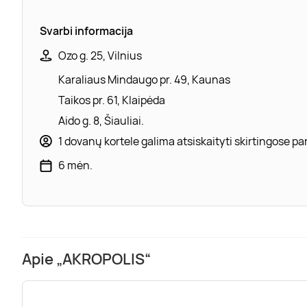
Svarbi informacija
Ozo g. 25, Vilnius
Karaliaus Mindaugo pr. 49, Kaunas
Taikos pr. 61, Klaipėda
Aido g. 8, Šiauliai.
1 dovanų kortele galima atsiskaityti skirtingose 
6 mėn.
Apie „AKROPOLIS“