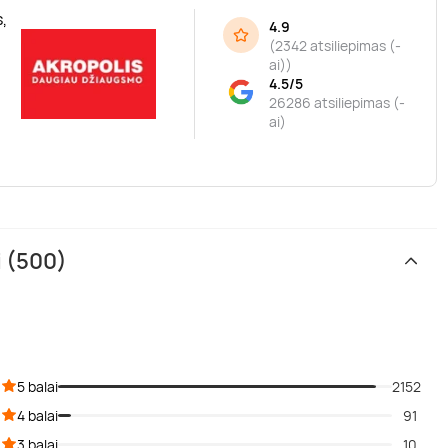
,
4.9
(
2342 atsiliepimas (-
ai)
)
4.5/5
26286 atsiliepimas (-
ai)
i (500)
5 balai
2152
4 balai
91
3 balai
10