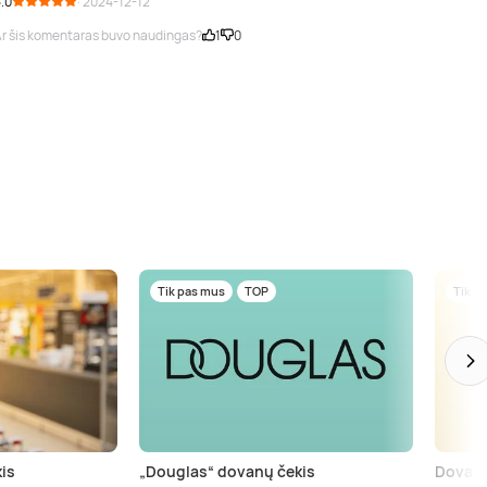
.0
· 2024-12-12
r šis komentaras buvo naudingas?
1
0
Tik pas mus
TOP
Tik p
is
„Douglas“ dovanų čekis
Dovanų