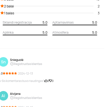
2 balai
2
1 balas
3
Sklandi registracija
5.0
Aptarnavimas
5.0
Aplinka
5.0
Atmosfera
5.0
Snieguolė
Sn
Registruotas klientas
.0
· 2024-12-13
r šis komentaras buvo naudingas?
0
0
Alvijana
Al
Registruotas klientas