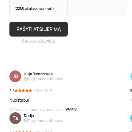
(2258 atsiliepimas (-ai))
RAŠYTI ATSILIEPIMĄ
Atsiliepimų taisyklės
Julija Berezinskaja
JB
Registruotas klientas
5.0
· 2024-12-13
5
Nuostabu!
A
Ar šis komentaras buvo naudingas?
0
0
Taisija
Ta
Registruotas klientas