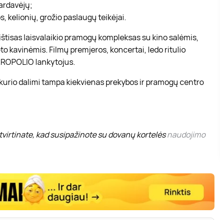
pardavėjų;
, kelionių, grožio paslaugų teikėjai.
r ištisas laisvalaikio pramogų kompleksas su kino salėmis,
to kavinėmis. Filmų premjeros, koncertai, ledo ritulio
 AKROPOLIO lankytojus.
 kurio dalimi tampa kiekvienas prekybos ir pramogų centro
virtinate, kad susipažinote su dovanų kortelės
naudojimo