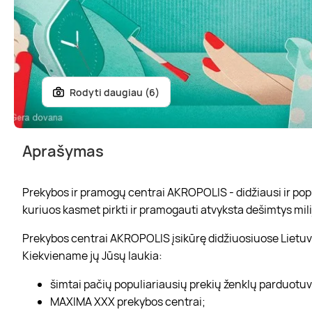
Rodyti daugiau (6)
Aprašymas
Prekybos ir pramogų centrai AKROPOLIS - didžiausi ir popul
kuriuos kasmet pirkti ir pramogauti atvyksta dešimtys mili
Prekybos centrai AKROPOLIS įsikūrę didžiuosiuose Lietuvo
Kiekviename jų Jūsų laukia:
šimtai pačių populiariausių prekių ženklų parduotu
MAXIMA XXX prekybos centrai;