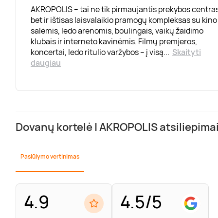
AKROPOLIS – tai ne tik pirmaujantis prekybos centras
bet ir ištisas laisvalaikio pramogų kompleksas su kino
salėmis, ledo arenomis, boulingais, vaikų žaidimo
klubais ir interneto kavinėmis. Filmų premjeros,
koncertai, ledo ritulio varžybos – į visą
...
Skaityti
daugiau
Dovanų kortelė | AKROPOLIS atsiliepima
Pasiūlymo vertinimas
4.9
4.5/5