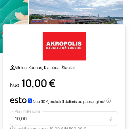
Vilnius, Kaunas, Klaipėda, Šiauliai
10,00
€
Nuo
Nuo 30 €, mokėk 3 dalimis be pabrangimo!
Pasirinkite sumą:
€
Įveskite sumą nuo: 10,00 € iki 500,00 €