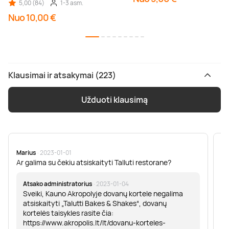
5,00 (84)
1-3 asm.
Nuo 10,00 €
Klausimai ir atsakymai (223)
Užduoti klausimą
Marius
· 2023-01-01
Sa
Ar galima su čekiu atsiskaityti Talluti restorane?
Sv
er
Atsako administratorius
· 2023-01-04
Sveiki, Kauno Akropolyje dovanų kortele negalima
atsiskaityti „Talutti Bakes & Shakes“, dovanų
kortelės taisykles rasite čia:
https://www.akropolis.lt/lt/dovanu-korteles-