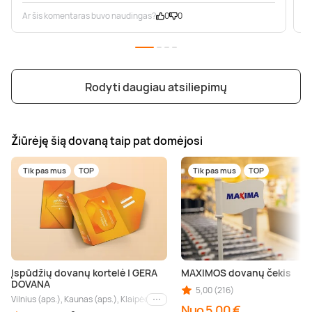
Ar šis komentaras buvo naudingas?
0
0
A
Rodyti daugiau atsiliepimų
Žiūrėję šią dovaną taip pat domėjosi
Tik pas mus
TOP
Tik pas mus
TOP
Įspūdžių dovanų kortelė | GERA
MAXIMOS dovanų čekis
DOVANA
5,00 (216)
Vilnius (aps.), Kaunas (aps.), Klaipėda (aps.), Palanga (aps.), Nida (aps.), Druskin
Kiti miestai
Nuo 5,00 €