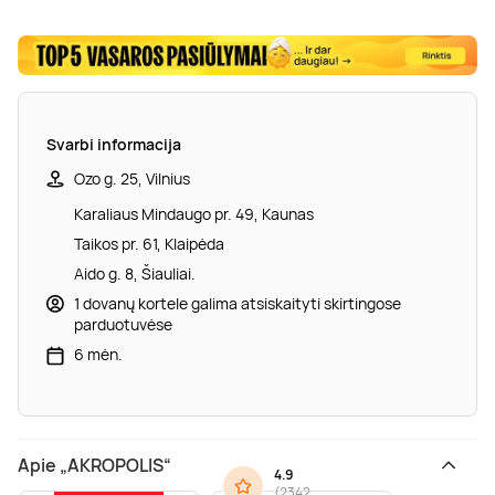
Svarbi informacija
Ozo g. 25, Vilnius
Karaliaus Mindaugo pr. 49, Kaunas
Taikos pr. 61, Klaipėda
Aido g. 8, Šiauliai.
1 dovanų kortele galima atsiskaityti skirtingose
parduotuvėse
6 mėn.
Apie „AKROPOLIS“
4.9
(
2342