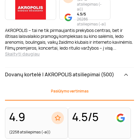
atsiliepimas (-
ai)
)
4.5/5
26286
atsiliepimas (-ai)
AKROPOLIS – tai ne tik pirmaujantis prekybos centras, bet ir
ištisas laisvalaikio pramogų kompleksas su kino salėmis, ledo
arenomis, boulingais, vaikų žaidimo klubais ir interneto kavinėmis.
Filmų premjeros, koncertai, ledo ritulio varžybos – į visą
...
Skaityti daugiau
Dovanų kortelė | AKROPOLIS atsiliepimai (500)
Pasiūlymo vertinimas
4.9
4.5/5
(2258 atsiliepimas (-ai))