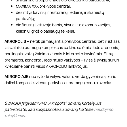
MAXIMA XXX prekybos centrai;
dešimtys kavinių ir restoranų, ledainių ir skanėstų
pardavėjų;
didžiausių Lietuvoje bankų skyriai, telekomunikacijos,
kelionių, grožio paslaugų teikėjai.
AKROPOLIS
– ne tik pirmaujantis prekybos centras, bet ir ištisas
laisvalaikio pramogų kompleksas su kino salėmis, ledo arenomis,
boulingais, vaikų žaidimo klubais ir interneto kavinėmis. Filmų
premjeros, koncertai, ledo ritulio varžybos – į visą šį įvykių sūkurį
kviečiame panirti visus AKROPOLIO lankytojus.
AKROPOLYJE
nuo ryto iki vėlyvo vakaro verda gyvenimas, kurio
dalimi tampa kiekvienas prekybos ir pramogų centro svečias.
SVARBU! Įsigydami PPC „Akropolis” dovanų kortelę Jūs
patvirtinate, kad susipažinote su dovanų kortelės
naudojimo
taisyklėmis
.