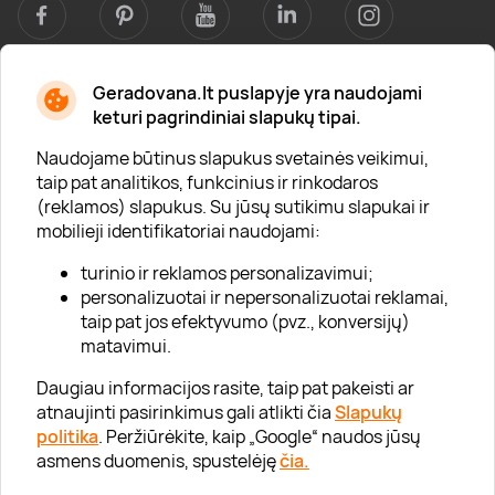
Geradovana.lt puslapyje yra naudojami
Apie mus
keturi pagrindiniai slapukų tipai.
Apie „Gera Dovana“
Naudojame būtinus slapukus svetainės veikimui,
taip pat analitikos, funkcinius ir rinkodaros
Lojalumo klubas
(reklamos) slapukus. Su jūsų sutikimu slapukai ir
Karjera
mobilieji identifikatoriai naudojami:
Visi partneriai
turinio ir reklamos personalizavimui;
personalizuotai ir nepersonalizuotai reklamai,
Kontaktai
taip pat jos efektyvumo (pvz., konversijų)
Tinklaraštis
matavimui.
Daugiau informacijos rasite, taip pat pakeisti ar
atnaujinti pasirinkimus gali atlikti čia
Slapukų
Informacija
politika
. Peržiūrėkite, kaip „Google“ naudos jūsų
asmens duomenis, spustelėję
čia.
„GERA DOVANA“ GRUPĖ