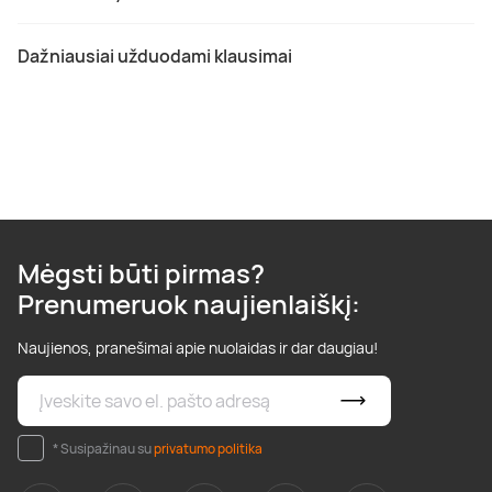
Dažniausiai užduodami klausimai
Mėgsti būti pirmas?
Prenumeruok naujienlaiškį:
Naujienos, pranešimai apie nuolaidas ir dar daugiau!
* Susipažinau su
privatumo politika