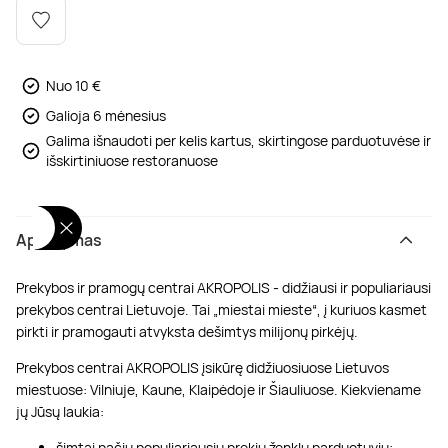
Poilsis dvaruose ir pilyse
Masažų kompleksai
Kitos vandens pramogos
Nuo 10 €
Galioja 6 mėnesius
Galima išnaudoti per kelis kartus, skirtingose parduotuvėse ir
išskirtiniuose restoranuose
Aprašymas
Prekybos ir pramogų centrai AKROPOLIS - didžiausi ir populiariausi
prekybos centrai Lietuvoje. Tai „miestai mieste“, į kuriuos kasmet
pirkti ir pramogauti atvyksta dešimtys milijonų pirkėjų.
Prekybos centrai AKROPOLIS įsikūrę didžiuosiuose Lietuvos
miestuose: Vilniuje, Kaune, Klaipėdoje ir Šiauliuose. Kiekviename
jų Jūsų laukia:
šimtai pačių populiariausių prekių ženklų parduotuvių;