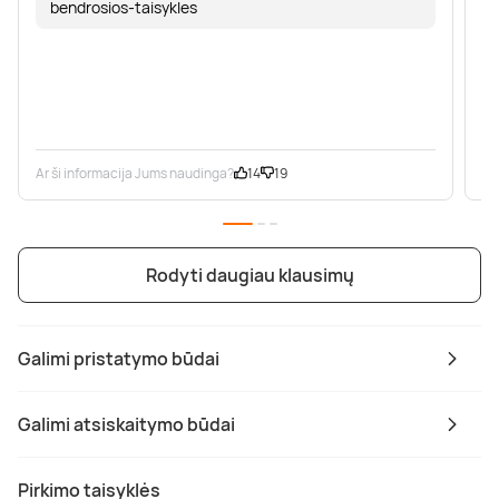
bendrosios-taisykles
Ar ši informacija Jums naudinga?
14
19
Ar
Rodyti daugiau klausimų
Galimi pristatymo būdai
Galimi atsiskaitymo būdai
Pirkimo taisyklės