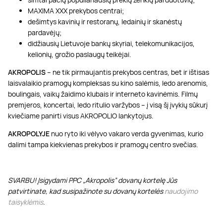
MAXIMA XXX prekybos centrai;
dešimtys kavinių ir restoranų, ledainių ir skanėstų
pardavėjų;
didžiausių Lietuvoje bankų skyriai, telekomunikacijos,
kelionių, grožio paslaugų teikėjai.
AKROPOLIS
– ne tik pirmaujantis prekybos centras, bet ir ištisas
laisvalaikio pramogų kompleksas su kino salėmis, ledo arenomis,
boulingais, vaikų žaidimo klubais ir interneto kavinėmis. Filmų
premjeros, koncertai, ledo ritulio varžybos – į visą šį įvykių sūkurį
kviečiame panirti visus AKROPOLIO lankytojus.
AKROPOLYJE
nuo ryto iki vėlyvo vakaro verda gyvenimas, kurio
dalimi tampa kiekvienas prekybos ir pramogų centro svečias.
SVARBU! Įsigydami PPC „Akropolis” dovanų kortelę Jūs
patvirtinate, kad susipažinote su dovanų kortelės
naudojimo
taisyklėmis
.