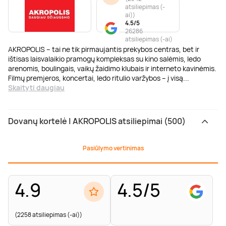
atsiliepimas (-
ai)
)
4.5/5
26286
atsiliepimas (-ai)
AKROPOLIS – tai ne tik pirmaujantis prekybos centras, bet ir
ištisas laisvalaikio pramogų kompleksas su kino salėmis, ledo
arenomis, boulingais, vaikų žaidimo klubais ir interneto kavinėmis.
Filmų premjeros, koncertai, ledo ritulio varžybos – į visą
...
Skaityti daugiau
Dovanų kortelė | AKROPOLIS atsiliepimai (500)
Pasiūlymo vertinimas
4.9
4.5/5
(2258 atsiliepimas (-ai))