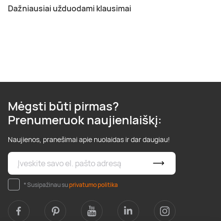
Dažniausiai užduodami klausimai
Mėgsti būti pirmas?
Prenumeruok naujienlaiškį:
Naujienos, pranešimai apie nuolaidas ir dar daugiau!
* Susipažinau su
privatumo politika