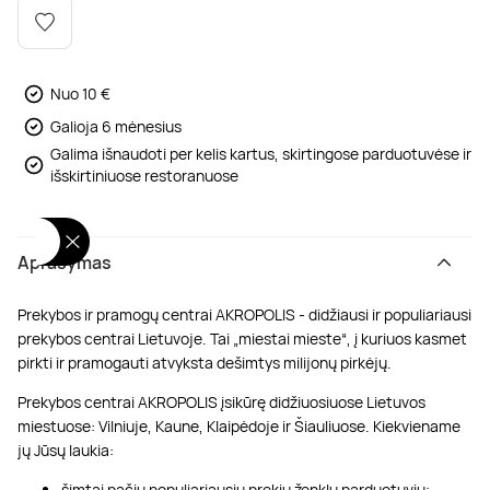
Poilsis dvaruose ir pilyse
Masažų kompleksai
Kitos vandens pramogos
Nuo 10 €
Galioja 6 mėnesius
Galima išnaudoti per kelis kartus, skirtingose parduotuvėse ir
išskirtiniuose restoranuose
Aprašymas
Prekybos ir pramogų centrai AKROPOLIS - didžiausi ir populiariausi
prekybos centrai Lietuvoje. Tai „miestai mieste“, į kuriuos kasmet
pirkti ir pramogauti atvyksta dešimtys milijonų pirkėjų.
Prekybos centrai AKROPOLIS įsikūrę didžiuosiuose Lietuvos
miestuose: Vilniuje, Kaune, Klaipėdoje ir Šiauliuose. Kiekviename
jų Jūsų laukia:
šimtai pačių populiariausių prekių ženklų parduotuvių;