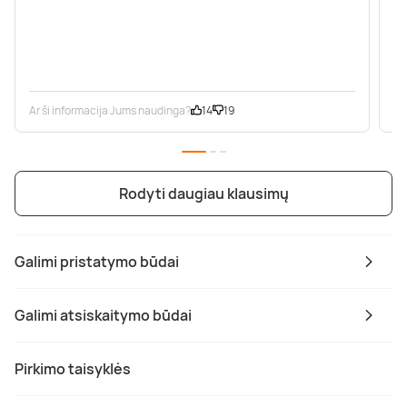
Ar ši informacija Jums naudinga?
14
19
Ar
Rodyti daugiau klausimų
Galimi pristatymo būdai
Galimi atsiskaitymo būdai
Pirkimo taisyklės