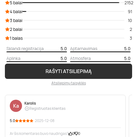
5 balai
2152
4 balai
91
3 balai
10
2 balai
2
1 balas
3
Sklandi registracija
5.0
Aptarnavimas
5.0
Aplinka
5.0
Atmosfera
5.0
RAŠYTI ATSILIEPIMĄ
Atsiliepimų taisyklės
Karolis
Ka
Registruotas klientas
5.0
· 2025-12-08
5
Ar šis komentaras buvo naudingas?
0
0
A