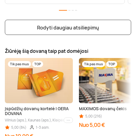
Rodyti daugiau atsiliepimų
Žiūrėję šią dovaną taip pat domėjosi
Tik pas mus
TOP
Tik pas mus
TOP
Įspūdžių dovanų kortelė | GERA
MAXIMOS dovanų čekis
DOVANA
5,00 (216)
Vilnius (aps.), Kaunas (aps.), Klaipėda (aps.), Palanga (aps.), Nida (aps.), Druskin
Kiti miestai
Nuo 5,00 €
5,00 (84)
1-3 asm.