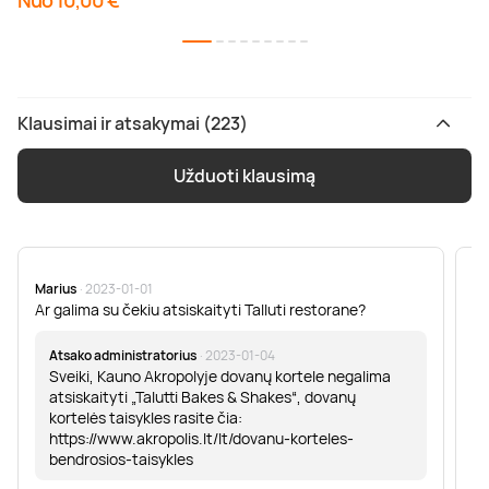
Nuo 10,00 €
Klausimai ir atsakymai (223)
Užduoti klausimą
Marius
· 2023-01-01
Sa
Ar galima su čekiu atsiskaityti Talluti restorane?
Sv
er
Atsako administratorius
· 2023-01-04
Sveiki, Kauno Akropolyje dovanų kortele negalima
atsiskaityti „Talutti Bakes & Shakes“, dovanų
kortelės taisykles rasite čia:
https://www.akropolis.lt/lt/dovanu-korteles-
bendrosios-taisykles