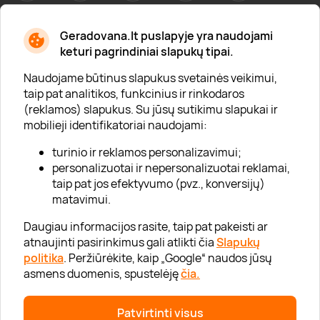
Geradovana.lt puslapyje yra naudojami
Apie mus
keturi pagrindiniai slapukų tipai.
Apie „Gera Dovana“
Naudojame būtinus slapukus svetainės veikimui,
taip pat analitikos, funkcinius ir rinkodaros
Lojalumo klubas
(reklamos) slapukus. Su jūsų sutikimu slapukai ir
Karjera
mobilieji identifikatoriai naudojami:
Visi partneriai
turinio ir reklamos personalizavimui;
personalizuotai ir nepersonalizuotai reklamai,
Kontaktai
taip pat jos efektyvumo (pvz., konversijų)
Tinklaraštis
matavimui.
Daugiau informacijos rasite, taip pat pakeisti ar
atnaujinti pasirinkimus gali atlikti čia
Slapukų
Informacija
politika
. Peržiūrėkite, kaip „Google“ naudos jūsų
asmens duomenis, spustelėję
čia.
„GERA DOVANA“ GRUPĖ
Patvirtinti visus