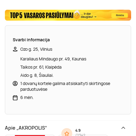
Svarbi informacija
Ozo g. 25, Vilnius
Karaliaus Mindaugo pr. 49, Kaunas
Taikos pr. 61, Klaipėda
Aido g. 8, Šiauliai.
1 dovanų kortele galima atsiskaityti skirtingose
parduotuvėse
6 mėn.
Apie „AKROPOLIS“
4.9
(
2342