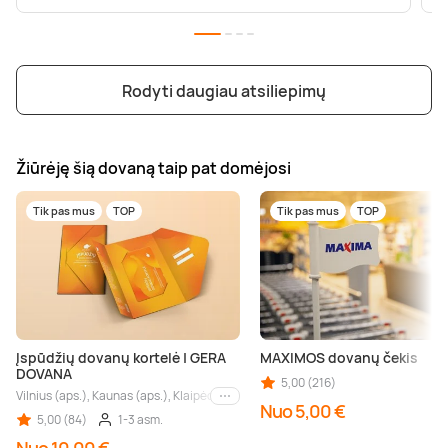
Rodyti daugiau atsiliepimų
Žiūrėję šią dovaną taip pat domėjosi
Tik pas mus
TOP
Tik pas mus
TOP
Įspūdžių dovanų kortelė | GERA
MAXIMOS dovanų čekis
DOVANA
5,00 (216)
Vilnius (aps.), Kaunas (aps.), Klaipėda (aps.), Palanga (aps.), Nida (aps.), Druskin
Kiti miestai
Nuo 5,00 €
5,00 (84)
1-3 asm.