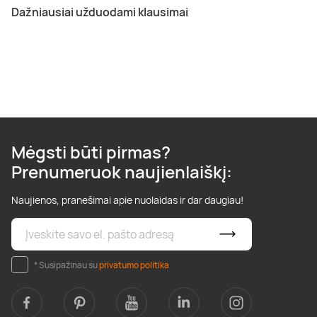
Dažniausiai užduodami klausimai
Mėgsti būti pirmas?
Prenumeruok naujienlaiškį:
Naujienos, pranešimai apie nuolaidas ir dar daugiau!
* Susipažinau su
privatumo politika