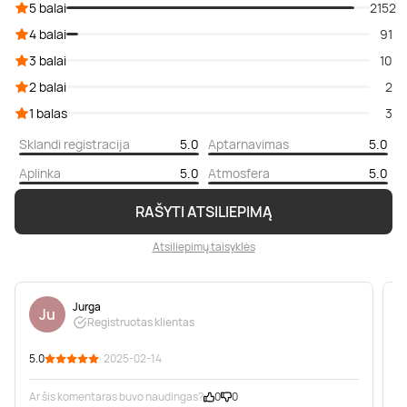
5 balai
2152
4 balai
91
3 balai
10
2 balai
2
1 balas
3
Sklandi registracija
5.0
Aptarnavimas
5.0
Aplinka
5.0
Atmosfera
5.0
RAŠYTI ATSILIEPIMĄ
Atsiliepimų taisyklės
Jurga
Ju
Registruotas klientas
5.0
· 2025-02-14
5
Ar šis komentaras buvo naudingas?
0
0
A