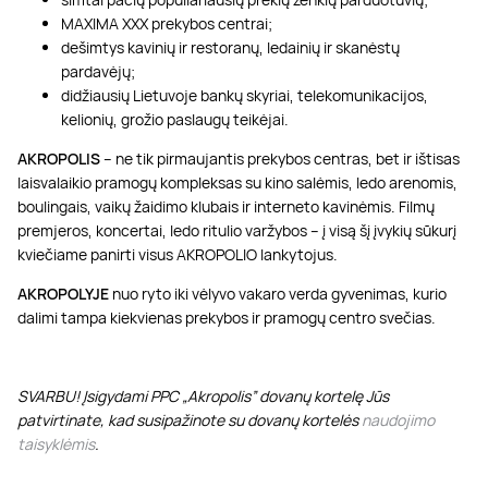
MAXIMA XXX prekybos centrai;
dešimtys kavinių ir restoranų, ledainių ir skanėstų
pardavėjų;
didžiausių Lietuvoje bankų skyriai, telekomunikacijos,
kelionių, grožio paslaugų teikėjai.
AKROPOLIS
– ne tik pirmaujantis prekybos centras, bet ir ištisas
laisvalaikio pramogų kompleksas su kino salėmis, ledo arenomis,
boulingais, vaikų žaidimo klubais ir interneto kavinėmis. Filmų
premjeros, koncertai, ledo ritulio varžybos – į visą šį įvykių sūkurį
kviečiame panirti visus AKROPOLIO lankytojus.
AKROPOLYJE
nuo ryto iki vėlyvo vakaro verda gyvenimas, kurio
dalimi tampa kiekvienas prekybos ir pramogų centro svečias.
SVARBU! Įsigydami PPC „Akropolis” dovanų kortelę Jūs
patvirtinate, kad susipažinote su dovanų kortelės
naudojimo
taisyklėmis
.