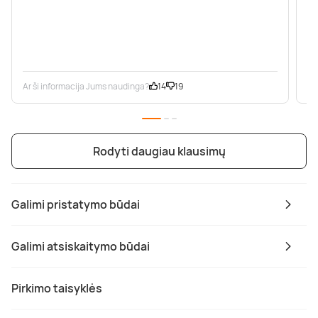
Ar ši informacija Jums naudinga?
14
19
Ar
Rodyti daugiau klausimų
Galimi pristatymo būdai
Galimi atsiskaitymo būdai
Pirkimo taisyklės