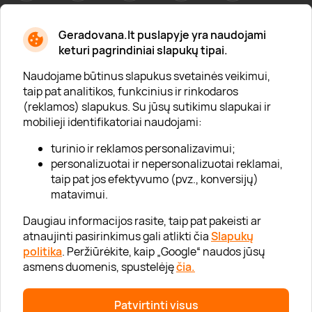
Geradovana.lt puslapyje yra naudojami
Apie mus
keturi pagrindiniai slapukų tipai.
Apie „Gera Dovana“
Naudojame būtinus slapukus svetainės veikimui,
taip pat analitikos, funkcinius ir rinkodaros
Lojalumo klubas
(reklamos) slapukus. Su jūsų sutikimu slapukai ir
Karjera
mobilieji identifikatoriai naudojami:
Visi partneriai
turinio ir reklamos personalizavimui;
personalizuotai ir nepersonalizuotai reklamai,
Kontaktai
taip pat jos efektyvumo (pvz., konversijų)
Tinklaraštis
matavimui.
Daugiau informacijos rasite, taip pat pakeisti ar
atnaujinti pasirinkimus gali atlikti čia
Slapukų
Informacija
politika
. Peržiūrėkite, kaip „Google“ naudos jūsų
asmens duomenis, spustelėję
čia.
„GERA DOVANA“ GRUPĖ
Patvirtinti visus