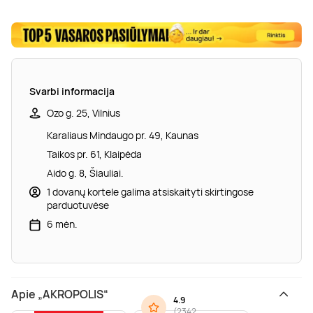
Svarbi informacija
Ozo g. 25, Vilnius
Karaliaus Mindaugo pr. 49, Kaunas
Taikos pr. 61, Klaipėda
Aido g. 8, Šiauliai.
1 dovanų kortele galima atsiskaityti skirtingose
parduotuvėse
6 mėn.
Apie „AKROPOLIS“
4.9
(
2342