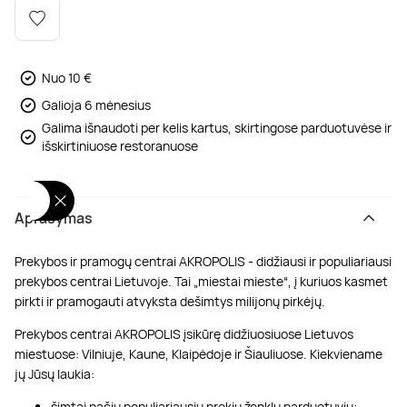
Poilsis dvaruose ir pilyse
Masažų kompleksai
Kitos vandens pramogos
Nuo 10 €
Galioja 6 mėnesius
Galima išnaudoti per kelis kartus, skirtingose parduotuvėse ir
išskirtiniuose restoranuose
Aprašymas
Prekybos ir pramogų centrai AKROPOLIS - didžiausi ir populiariausi
prekybos centrai Lietuvoje. Tai „miestai mieste“, į kuriuos kasmet
pirkti ir pramogauti atvyksta dešimtys milijonų pirkėjų.
Prekybos centrai AKROPOLIS įsikūrę didžiuosiuose Lietuvos
miestuose: Vilniuje, Kaune, Klaipėdoje ir Šiauliuose. Kiekviename
jų Jūsų laukia:
šimtai pačių populiariausių prekių ženklų parduotuvių;