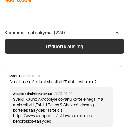
Nuo 10,00 €
Klausimai ir atsakymai (223)
Užduoti klausimą
Marius
· 2023-01-01
Sa
Ar galima su čekiu atsiskaityti Talluti restorane?
Sv
er
Atsako administratorius
· 2023-01-04
Sveiki, Kauno Akropolyje dovanų kortele negalima
atsiskaityti „Talutti Bakes & Shakes“, dovanų
kortelės taisykles rasite čia:
https://www.akropolis.lt/lt/dovanu-korteles-
bendrosios-taisykles