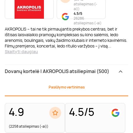
atsiliepimas (-
ai)
)
4.5/5
26286
atsiliepimas (-ai)
AKROPOLIS – tai ne tik pirmaujantis prekybos centras, bet ir
ištisas laisvalaikio pramogų kompleksas su kino salėmis, ledo
arenomis, boulingais, vaikų žaidimo klubais ir interneto kavinėmis.
Filmų premjeros, koncertai, ledo ritulio varžybos – į visą
...
Skaityti daugiau
Dovanų kortelė | AKROPOLIS atsiliepimai (500)
Pasiūlymo vertinimas
4.9
4.5/5
(2258 atsiliepimas (-ai))