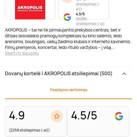
atsiliepimas (-
ai)
)
4.5/5
26286
atsiliepimas (-ai)
AKROPOLIS – tai ne tik pirmaujantis prekybos centras, bet ir
ištisas laisvalaikio pramogų kompleksas su kino salėmis, ledo
arenomis, boulingais, vaikų žaidimo klubais ir interneto kavinėmis.
Filmų premjeros, koncertai, ledo ritulio varžybos – į visą
...
Skaityti daugiau
Dovanų kortelė | AKROPOLIS atsiliepimai (500)
Pasiūlymo vertinimas
4.9
4.5/5
(2258 atsiliepimas (-ai))