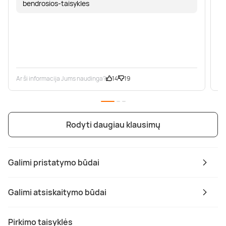
bendrosios-taisykles
Ar ši informacija Jums naudinga?
14
19
Ar
Rodyti daugiau klausimų
Galimi pristatymo būdai
Galimi atsiskaitymo būdai
Pirkimo taisyklės