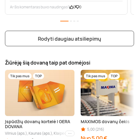
Ar šis komentaras buvo naudingas?
0
0
A
Rodyti daugiau atsiliepimų
Žiūrėję šią dovaną taip pat domėjosi
Tik pas mus
TOP
Tik pas mus
TOP
Įspūdžių dovanų kortelė | GERA
MAXIMOS dovanų čekis
DOVANA
5,00 (216)
Vilnius (aps.), Kaunas (aps.), Klaipėda (aps.), Palanga (aps.), Nida (aps.), Druskin
Kiti miestai
Nuo 5,00 €