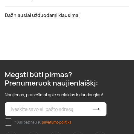
Dažniausiai užduodami klausimai
Mėgsti būti pirmas?
Prenumeruok naujienlaiškį:
Naujienos, pranešimai apie nuolaidas ir dar daugiau!
* Susipažinau su
privatumo politika