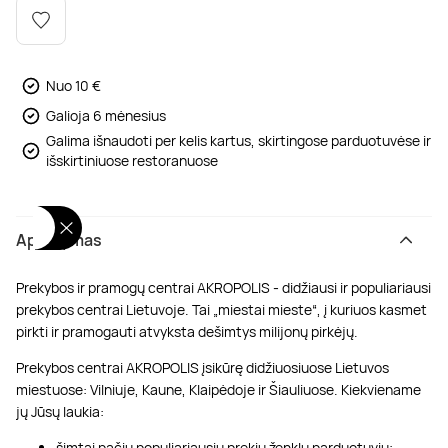
Poilsis dvaruose ir pilyse
Masažų kompleksai
Kitos vandens pramogos
Nuo 10 €
Galioja 6 mėnesius
Galima išnaudoti per kelis kartus, skirtingose parduotuvėse ir
išskirtiniuose restoranuose
Aprašymas
Prekybos ir pramogų centrai AKROPOLIS - didžiausi ir populiariausi
prekybos centrai Lietuvoje. Tai „miestai mieste“, į kuriuos kasmet
pirkti ir pramogauti atvyksta dešimtys milijonų pirkėjų.
Prekybos centrai AKROPOLIS įsikūrę didžiuosiuose Lietuvos
miestuose: Vilniuje, Kaune, Klaipėdoje ir Šiauliuose. Kiekviename
jų Jūsų laukia:
šimtai pačių populiariausių prekių ženklų parduotuvių;