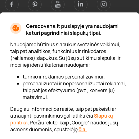
Geradovana.lt puslapyje yra naudojami
Apie mus
keturi pagrindiniai slapukų tipai.
Apie „Gera Dovana“
Naudojame būtinus slapukus svetainės veikimui,
taip pat analitikos, funkcinius ir rinkodaros
Lojalumo klubas
(reklamos) slapukus. Su jūsų sutikimu slapukai ir
Karjera
mobilieji identifikatoriai naudojami:
Visi partneriai
turinio ir reklamos personalizavimui;
personalizuotai ir nepersonalizuotai reklamai,
Kontaktai
taip pat jos efektyvumo (pvz., konversijų)
Tinklaraštis
matavimui.
Daugiau informacijos rasite, taip pat pakeisti ar
atnaujinti pasirinkimus gali atlikti čia
Slapukų
Informacija
politika
. Peržiūrėkite, kaip „Google“ naudos jūsų
asmens duomenis, spustelėję
čia.
„GERA DOVANA“ GRUPĖ