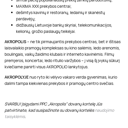
MAXIMA XXX prekybos centrai;
dešimtys kavinių ir restoranų, ledainių ir skanėstų
pardavėjų;
didžiausių Lietuvoje bankų skyriai, telekomunikacijos,
kelionių, grožio paslaugų teikėjai.
AKROPOLIS
– ne tik pirmaujantis prekybos centras, bet ir ištisas
laisvalaikio pramogų kompleksas su kino salėmis, ledo arenomis,
boulingais, vaikų žaidimo klubais ir interneto kavinėmis. Filmų
premjeros, koncertai, ledo ritulio varžybos – į visą šį įvykių sūkurį
kviečiame panirti visus AKROPOLIO lankytojus.
AKROPOLYJE
nuo ryto iki vėlyvo vakaro verda gyvenimas, kurio
dalimi tampa kiekvienas prekybos ir pramogų centro svečias.
SVARBU! Įsigydami PPC „Akropolis” dovanų kortelę Jūs
patvirtinate, kad susipažinote su dovanų kortelės
naudojimo
taisyklėmis
.