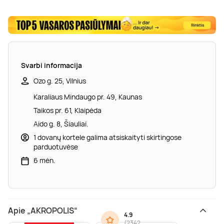
Svarbi informacija
Ozo g. 25, Vilnius
Karaliaus Mindaugo pr. 49, Kaunas
Taikos pr. 61, Klaipėda
Aido g. 8, Šiauliai.
1 dovanų kortele galima atsiskaityti skirtingose
parduotuvėse
6 mėn.
Apie „AKROPOLIS“
4.9
(
2342