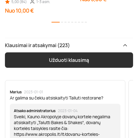
5,00 (84)
1-3 asm.
Nuo 10,00 €
Klausimai ir atsakymai (223)
Užduoti klausimą
Marius
· 2023-01-01
Sa
Ar galima su čekiu atsiskaityti Talluti restorane?
Sv
er
Atsako administratorius
· 2023-01-04
Sveiki, Kauno Akropolyje dovanų kortele negalima
atsiskaityti „Talutti Bakes & Shakes“, dovanų
kortelės taisykles rasite čia:
https://www.akropolis.lt/lt/dovanu-korteles-