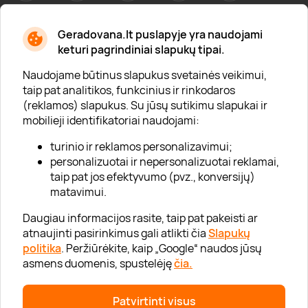
Geradovana.lt puslapyje yra naudojami
Apie mus
keturi pagrindiniai slapukų tipai.
Apie „Gera Dovana“
Naudojame būtinus slapukus svetainės veikimui,
taip pat analitikos, funkcinius ir rinkodaros
Lojalumo klubas
(reklamos) slapukus. Su jūsų sutikimu slapukai ir
Karjera
mobilieji identifikatoriai naudojami:
Visi partneriai
turinio ir reklamos personalizavimui;
personalizuotai ir nepersonalizuotai reklamai,
Kontaktai
taip pat jos efektyvumo (pvz., konversijų)
Tinklaraštis
matavimui.
Daugiau informacijos rasite, taip pat pakeisti ar
atnaujinti pasirinkimus gali atlikti čia
Slapukų
Informacija
politika
. Peržiūrėkite, kaip „Google“ naudos jūsų
asmens duomenis, spustelėję
čia.
„GERA DOVANA“ GRUPĖ
Patvirtinti visus