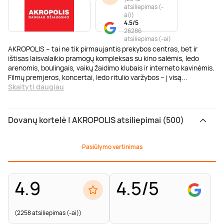
atsiliepimas (-
ai)
)
4.5/5
26286
atsiliepimas (-ai)
AKROPOLIS – tai ne tik pirmaujantis prekybos centras, bet ir
ištisas laisvalaikio pramogų kompleksas su kino salėmis, ledo
arenomis, boulingais, vaikų žaidimo klubais ir interneto kavinėmis.
Filmų premjeros, koncertai, ledo ritulio varžybos – į visą
...
Skaityti daugiau
Dovanų kortelė | AKROPOLIS atsiliepimai (500)
Pasiūlymo vertinimas
4.9
4.5/5
(2258 atsiliepimas (-ai))