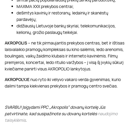
MAXIMA XXX prekybos centrai;
dešimtys kavinių ir restoranų, ledainių ir skanėstų
pardavėjų;
didžiausių Lietuvoje bankų skyriai, telekomunikacijos,
kelionių, grožio paslaugų teikėjai.
AKROPOLIS
– ne tik pirmaujantis prekybos centras, bet ir ištisas
laisvalaikio pramogų kompleksas su kino salėmis, ledo arenomis,
boulingais, vaikų žaidimo klubais ir interneto kavinėmis. Filmų
premjeros, koncertai, ledo ritulio varžybos – į visą šį įvykių sūkurį
kviečiame panirti visus AKROPOLIO lankytojus.
AKROPOLYJE
nuo ryto iki vėlyvo vakaro verda gyvenimas, kurio
dalimi tampa kiekvienas prekybos ir pramogų centro svečias.
SVARBU! Įsigydami PPC „Akropolis” dovanų kortelę Jūs
patvirtinate, kad susipažinote su dovanų kortelės
naudojimo
taisyklėmis
.