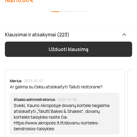
Nuo 10,00 €
Klausimai ir atsakymai (223)
Užduoti klausimą
Marius
· 2023-01-01
Sa
Ar galima su čekiu atsiskaityti Talluti restorane?
Sv
er
Atsako administratorius
· 2023-01-04
Sveiki, Kauno Akropolyje dovanų kortele negalima
atsiskaityti „Talutti Bakes & Shakes“, dovanų
kortelės taisykles rasite čia:
https://www.akropolis.lt/lt/dovanu-korteles-
bendrosios-taisykles