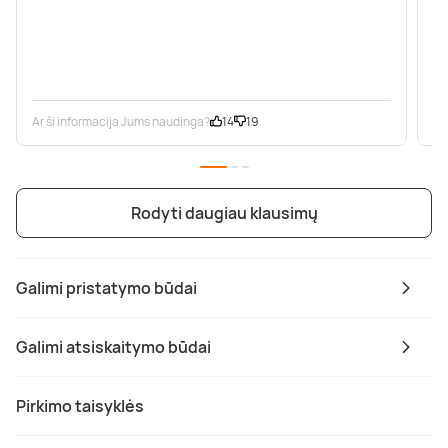
Ar ši informacija Jums naudinga?
14
19
Ar
Rodyti daugiau klausimų
Galimi pristatymo būdai
Galimi atsiskaitymo būdai
Pirkimo taisyklės