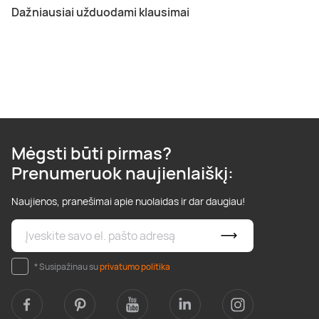
Dažniausiai užduodami klausimai
Mėgsti būti pirmas?
Prenumeruok naujienlaiškį:
Naujienos, pranešimai apie nuolaidas ir dar daugiau!
* Susipažinau su
privatumo politika