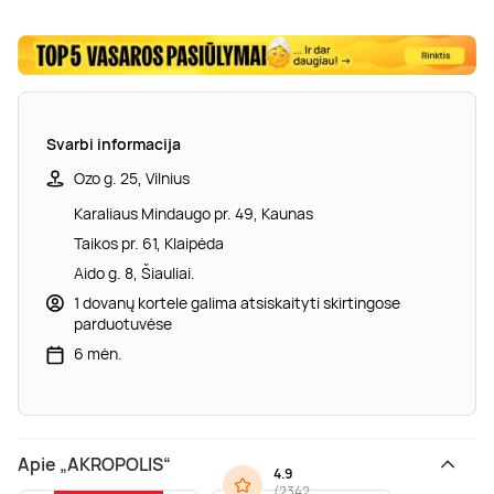
Svarbi informacija
Ozo g. 25, Vilnius
Karaliaus Mindaugo pr. 49, Kaunas
Taikos pr. 61, Klaipėda
Aido g. 8, Šiauliai.
1 dovanų kortele galima atsiskaityti skirtingose
parduotuvėse
6 mėn.
Apie „AKROPOLIS“
4.9
(
2342