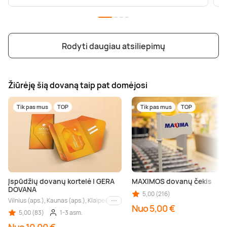
Rodyti daugiau atsiliepimų
Žiūrėję šią dovaną taip pat domėjosi
Tik pas mus
TOP
Tik pas mus
TOP
Įspūdžių dovanų kortelė | GERA
MAXIMOS dovanų čekis
DOVANA
5,00 (216)
Vilnius (aps.), Kaunas (aps.), Klaipėda (aps.), Palanga (aps.), Nida (aps.), Druskin
Kiti miestai
Nuo 5,00 €
5,00 (83)
1-3 asm.