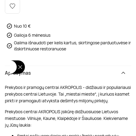
Poilsis dvaruose ir pilyse
Masažų kompleksai
Kitos vandens pramogos
Nuo 10 €
Galioja 6 mėnesius
Galima išnaudoti per kelis kartus, skirtingose parduotuvėse ir
išskirtiniuose restoranuose
Aprašymas
Prekybos ir pramogų centrai AKROPOLIS - didžiausi ir populiariausi
prekybos centrai Lietuvoje. Tai „miestai mieste“, į kuriuos kasmet
pirkti ir pramogauti atvyksta dešimtys milijonų pirkėjų.
Prekybos centrai AKROPOLIS įsikūrę didžiuosiuose Lietuvos
miestuose: Vilniuje, Kaune, Klaipėdoje ir Šiauliuose. Kiekviename
jų Jūsų laukia:
šimtai pačių populiariausių prekių ženklų parduotuvių;