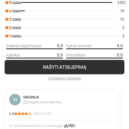
5 balai
2152
4 balai
91
3 balai
10
2 balai
2
1 balas
3
Sklandi registracija
5.0
Aptarnavimas
5.0
Aplinka
5.0
Atmosfera
5.0
RAŠYTI ATSILIEPIMĄ
Atsiliepimų taisyklės
VIRGINIJA
VI
Registruotas klientas
4.0
· 2024-12-02
5
Ar šis komentaras buvo naudingas?
0
0
A