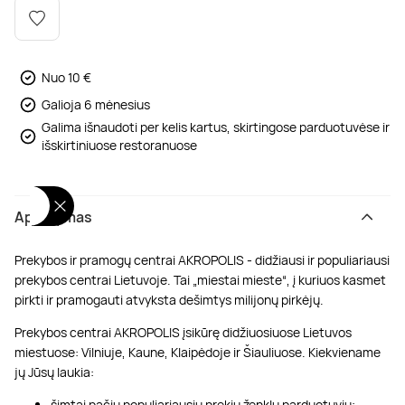
Poilsis dvaruose ir pilyse
Masažų kompleksai
Kitos vandens pramogos
Nuo 10 €
Galioja 6 mėnesius
Galima išnaudoti per kelis kartus, skirtingose parduotuvėse ir
išskirtiniuose restoranuose
Aprašymas
Prekybos ir pramogų centrai AKROPOLIS - didžiausi ir populiariausi
prekybos centrai Lietuvoje. Tai „miestai mieste“, į kuriuos kasmet
pirkti ir pramogauti atvyksta dešimtys milijonų pirkėjų.
Prekybos centrai AKROPOLIS įsikūrę didžiuosiuose Lietuvos
miestuose: Vilniuje, Kaune, Klaipėdoje ir Šiauliuose. Kiekviename
jų Jūsų laukia:
šimtai pačių populiariausių prekių ženklų parduotuvių;