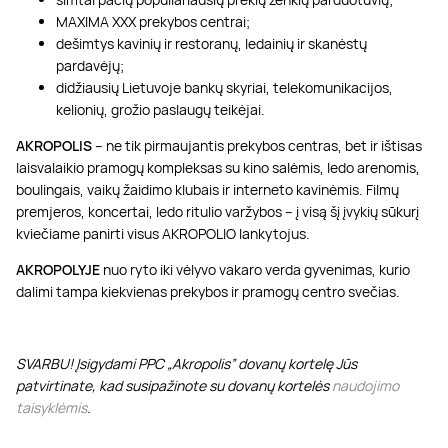
MAXIMA XXX prekybos centrai;
dešimtys kavinių ir restoranų, ledainių ir skanėstų
pardavėjų;
didžiausių Lietuvoje bankų skyriai, telekomunikacijos,
kelionių, grožio paslaugų teikėjai.
AKROPOLIS
– ne tik pirmaujantis prekybos centras, bet ir ištisas
laisvalaikio pramogų kompleksas su kino salėmis, ledo arenomis,
boulingais, vaikų žaidimo klubais ir interneto kavinėmis. Filmų
premjeros, koncertai, ledo ritulio varžybos – į visą šį įvykių sūkurį
kviečiame panirti visus AKROPOLIO lankytojus.
AKROPOLYJE
nuo ryto iki vėlyvo vakaro verda gyvenimas, kurio
dalimi tampa kiekvienas prekybos ir pramogų centro svečias.
SVARBU! Įsigydami PPC „Akropolis” dovanų kortelę Jūs
patvirtinate, kad susipažinote su dovanų kortelės
naudojimo
taisyklėmis
.