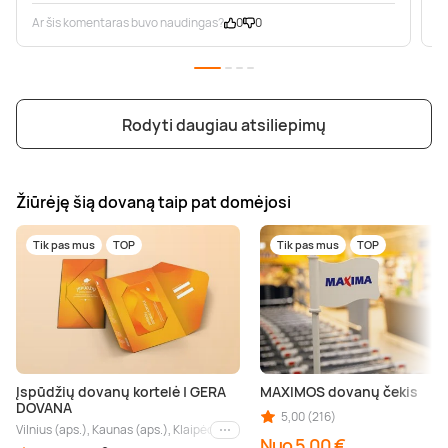
Ar šis komentaras buvo naudingas?
0
0
A
Rodyti daugiau atsiliepimų
Žiūrėję šią dovaną taip pat domėjosi
Tik pas mus
TOP
Tik pas mus
TOP
Įspūdžių dovanų kortelė | GERA
MAXIMOS dovanų čekis
DOVANA
5,00 (216)
Vilnius (aps.), Kaunas (aps.), Klaipėda (aps.), Palanga (aps.), Nida (aps.), Druskin
Kiti miestai
Nuo 5,00 €