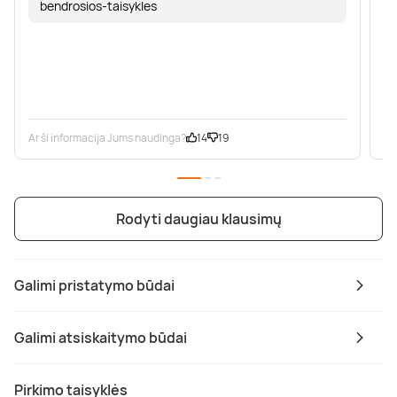
bendrosios-taisykles
Ar ši informacija Jums naudinga?
14
19
Ar
Rodyti daugiau klausimų
Galimi pristatymo būdai
Galimi atsiskaitymo būdai
Pirkimo taisyklės