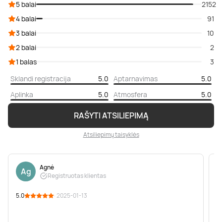
5 balai
2152
4 balai
91
3 balai
10
2 balai
2
1 balas
3
Sklandi registracija
5.0
Aptarnavimas
5.0
Aplinka
5.0
Atmosfera
5.0
RAŠYTI ATSILIEPIMĄ
Atsiliepimų taisyklės
Agnė
Ag
Registruotas klientas
5.0
· 2025-01-13
5
p