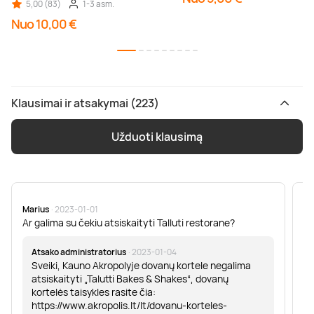
5,00 (83)
1-3 asm.
Nuo 10,00 €
Klausimai ir atsakymai (223)
Užduoti klausimą
Marius
· 2023-01-01
Sa
Ar galima su čekiu atsiskaityti Talluti restorane?
Sv
er
Atsako administratorius
· 2023-01-04
Sveiki, Kauno Akropolyje dovanų kortele negalima
atsiskaityti „Talutti Bakes & Shakes“, dovanų
kortelės taisykles rasite čia:
https://www.akropolis.lt/lt/dovanu-korteles-