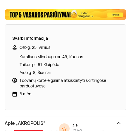
Svarbi informacija
Ozo g. 25, Vilnius
Karaliaus Mindaugo pr. 49, Kaunas
Taikos pr. 61, Klaipėda
Aido g. 8, Šiauliai.
1 dovanų kortele galima atsiskaityti skirtingose
parduotuvėse
6 mėn.
Apie „AKROPOLIS“
4.9
(
2342