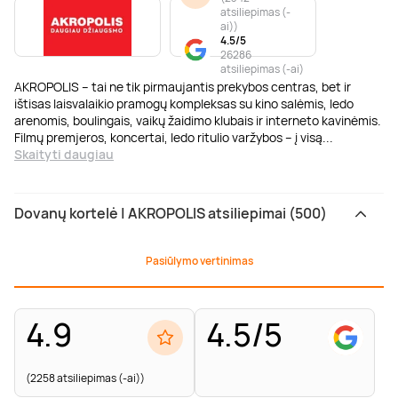
atsiliepimas (-
ai)
)
4.5/5
26286
atsiliepimas (-ai)
AKROPOLIS – tai ne tik pirmaujantis prekybos centras, bet ir
ištisas laisvalaikio pramogų kompleksas su kino salėmis, ledo
arenomis, boulingais, vaikų žaidimo klubais ir interneto kavinėmis.
Filmų premjeros, koncertai, ledo ritulio varžybos – į visą
...
Skaityti daugiau
Dovanų kortelė | AKROPOLIS atsiliepimai (500)
Pasiūlymo vertinimas
4.9
4.5/5
(2258 atsiliepimas (-ai))