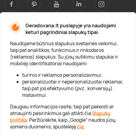
Geradovana.lt puslapyje yra naudojami
Apie mus
keturi pagrindiniai slapukų tipai.
Apie „Gera Dovana“
Naudojame būtinus slapukus svetainės veikimui,
taip pat analitikos, funkcinius ir rinkodaros
Lojalumo klubas
(reklamos) slapukus. Su jūsų sutikimu slapukai ir
Karjera
mobilieji identifikatoriai naudojami:
Visi partneriai
turinio ir reklamos personalizavimui;
personalizuotai ir nepersonalizuotai reklamai,
Kontaktai
taip pat jos efektyvumo (pvz., konversijų)
Tinklaraštis
matavimui.
Daugiau informacijos rasite, taip pat pakeisti ar
atnaujinti pasirinkimus gali atlikti čia
Slapukų
Informacija
politika
. Peržiūrėkite, kaip „Google“ naudos jūsų
asmens duomenis, spustelėję
čia.
„GERA DOVANA“ GRUPĖ