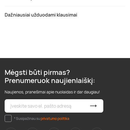
Dažniausiai užduodami klausimai
Mėgsti būti pirmas?
Prenumeruok naujienlaiškį:
Naujienos, pranešimai apie nuolaidas ir dar daugiau!
* Susipažinau su
privatumo politika