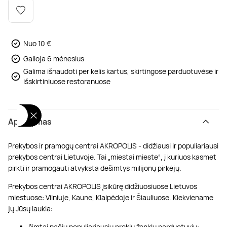
Poilsis dvaruose ir pilyse
Masažų kompleksai
Kitos vandens pramogos
Nuo 10 €
Galioja 6 mėnesius
Galima išnaudoti per kelis kartus, skirtingose parduotuvėse ir
išskirtiniuose restoranuose
Aprašymas
Prekybos ir pramogų centrai AKROPOLIS - didžiausi ir populiariausi
prekybos centrai Lietuvoje. Tai „miestai mieste“, į kuriuos kasmet
pirkti ir pramogauti atvyksta dešimtys milijonų pirkėjų.
Prekybos centrai AKROPOLIS įsikūrę didžiuosiuose Lietuvos
miestuose: Vilniuje, Kaune, Klaipėdoje ir Šiauliuose. Kiekviename
jų Jūsų laukia:
šimtai pačių populiariausių prekių ženklų parduotuvių;