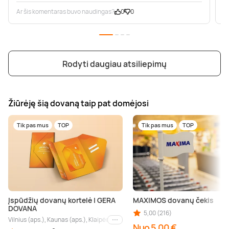
Ar šis komentaras buvo naudingas?
0
0
A
Rodyti daugiau atsiliepimų
Žiūrėję šią dovaną taip pat domėjosi
Tik pas mus
TOP
Tik pas mus
TOP
Įspūdžių dovanų kortelė | GERA
MAXIMOS dovanų čekis
DOVANA
5,00 (216)
Vilnius (aps.), Kaunas (aps.), Klaipėda (aps.), Palanga (aps.), Nida (aps.), Druskin
Kiti miestai
Nuo 5,00 €