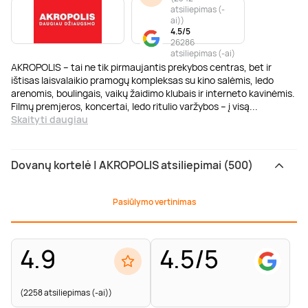
atsiliepimas (-
ai)
)
4.5/5
26286
atsiliepimas (-ai)
AKROPOLIS – tai ne tik pirmaujantis prekybos centras, bet ir
ištisas laisvalaikio pramogų kompleksas su kino salėmis, ledo
arenomis, boulingais, vaikų žaidimo klubais ir interneto kavinėmis.
Filmų premjeros, koncertai, ledo ritulio varžybos – į visą
...
Skaityti daugiau
Dovanų kortelė | AKROPOLIS atsiliepimai (500)
Pasiūlymo vertinimas
4.9
4.5/5
(2258 atsiliepimas (-ai))