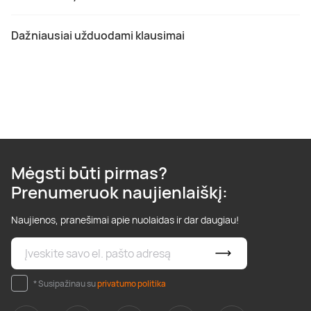
Dažniausiai užduodami klausimai
Mėgsti būti pirmas?
Prenumeruok naujienlaiškį:
Naujienos, pranešimai apie nuolaidas ir dar daugiau!
* Susipažinau su
privatumo politika