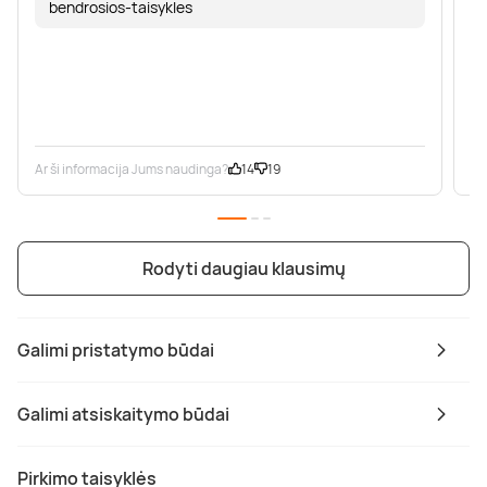
bendrosios-taisykles
Ar ši informacija Jums naudinga?
14
19
Ar
Rodyti daugiau klausimų
Galimi pristatymo būdai
Galimi atsiskaitymo būdai
Pirkimo taisyklės