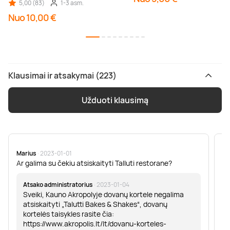
5,00 (83)
1-3 asm.
Nuo 10,00 €
Klausimai ir atsakymai (223)
Užduoti klausimą
Marius
· 2023-01-01
Sa
Ar galima su čekiu atsiskaityti Talluti restorane?
Sv
er
Atsako administratorius
· 2023-01-04
Sveiki, Kauno Akropolyje dovanų kortele negalima
atsiskaityti „Talutti Bakes & Shakes“, dovanų
kortelės taisykles rasite čia:
https://www.akropolis.lt/lt/dovanu-korteles-