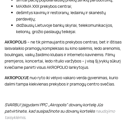
MAXIMA XXX prekybos centrai;
dešimtys kavinių ir restoranų, ledainių ir skanėstų
pardavėjų;
didžiausių Lietuvoje bankų skyriai, telekomunikacijos,
kelionių, grožio paslaugų teikėjai.
AKROPOLIS
– ne tik pirmaujantis prekybos centras, bet ir ištisas
laisvalaikio pramogų kompleksas su kino salėmis, ledo arenomis,
boulingais, vaikų žaidimo klubais ir interneto kavinėmis. Filmų
premjeros, koncertai, ledo ritulio varžybos – į visą šį įvykių sūkurį
kviečiame panirti visus AKROPOLIO lankytojus.
AKROPOLYJE
nuo ryto iki vėlyvo vakaro verda gyvenimas, kurio
dalimi tampa kiekvienas prekybos ir pramogų centro svečias.
SVARBU! Įsigydami PPC „Akropolis” dovanų kortelę Jūs
patvirtinate, kad susipažinote su dovanų kortelės
naudojimo
taisyklėmis
.