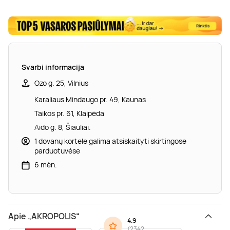
Svarbi informacija
Ozo g. 25, Vilnius
Karaliaus Mindaugo pr. 49, Kaunas
Taikos pr. 61, Klaipėda
Aido g. 8, Šiauliai.
1 dovanų kortele galima atsiskaityti skirtingose
parduotuvėse
6 mėn.
Apie „AKROPOLIS“
4.9
(
2342