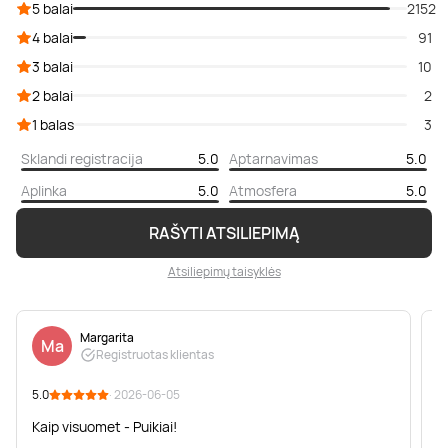
5 balai
2152
4 balai
91
3 balai
10
2 balai
2
1 balas
3
Sklandi registracija
5.0
Aptarnavimas
5.0
Aplinka
5.0
Atmosfera
5.0
RAŠYTI ATSILIEPIMĄ
Atsiliepimų taisyklės
Margarita
Ma
Registruotas klientas
5.0
· 2026-06-05
5
Kaip visuomet - Puikiai!