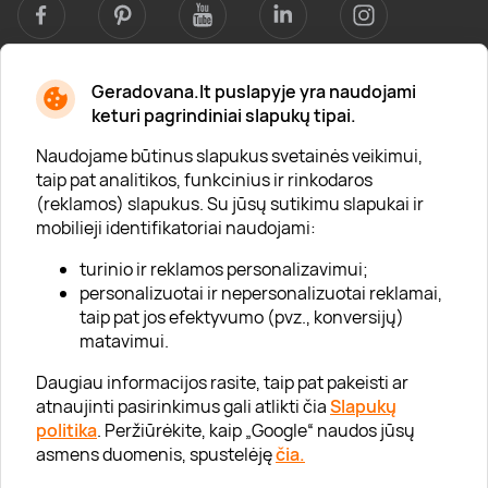
Geradovana.lt puslapyje yra naudojami
Apie mus
keturi pagrindiniai slapukų tipai.
Apie „Gera Dovana“
Naudojame būtinus slapukus svetainės veikimui,
taip pat analitikos, funkcinius ir rinkodaros
Lojalumo klubas
(reklamos) slapukus. Su jūsų sutikimu slapukai ir
Karjera
mobilieji identifikatoriai naudojami:
Visi partneriai
turinio ir reklamos personalizavimui;
personalizuotai ir nepersonalizuotai reklamai,
Kontaktai
taip pat jos efektyvumo (pvz., konversijų)
Tinklaraštis
matavimui.
Daugiau informacijos rasite, taip pat pakeisti ar
atnaujinti pasirinkimus gali atlikti čia
Slapukų
Informacija
politika
. Peržiūrėkite, kaip „Google“ naudos jūsų
asmens duomenis, spustelėję
čia.
„GERA DOVANA“ GRUPĖ