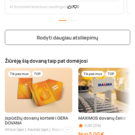
Ar šis komentaras buvo naudingas?
0
0
A
Rodyti daugiau atsiliepimų
Žiūrėję šią dovaną taip pat domėjosi
Tik pas mus
TOP
Tik pas mus
TOP
Įspūdžių dovanų kortelė | GERA
MAXIMOS dovanų čekis
DOVANA
5,00 (216)
Vilnius (aps.), Kaunas (aps.), Klaipėda (aps.), Palanga (aps.), Nida (aps.), Druskin
Kiti miestai
Nuo 5,00 €