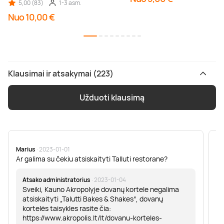
5,00 (83)
1-3 asm.
Nuo 10,00 €
Klausimai ir atsakymai (223)
Užduoti klausimą
Marius
· 2023-01-01
Sa
Ar galima su čekiu atsiskaityti Talluti restorane?
Sv
er
Atsako administratorius
· 2023-01-04
Sveiki, Kauno Akropolyje dovanų kortele negalima
atsiskaityti „Talutti Bakes & Shakes“, dovanų
kortelės taisykles rasite čia:
https://www.akropolis.lt/lt/dovanu-korteles-