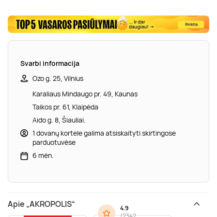
Svarbi informacija
Ozo g. 25, Vilnius
Karaliaus Mindaugo pr. 49, Kaunas
Taikos pr. 61, Klaipėda
Aido g. 8, Šiauliai.
1 dovanų kortele galima atsiskaityti skirtingose
parduotuvėse
6 mėn.
Apie „AKROPOLIS“
4.9
(
2342