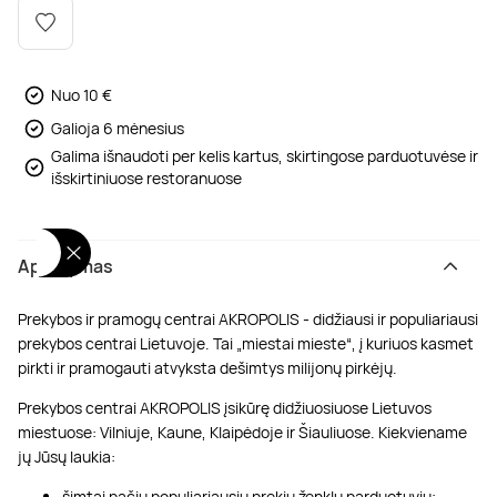
Poilsis dvaruose ir pilyse
Masažų kompleksai
Kitos vandens pramogos
Nuo 10 €
Galioja 6 mėnesius
Galima išnaudoti per kelis kartus, skirtingose parduotuvėse ir
išskirtiniuose restoranuose
Aprašymas
Prekybos ir pramogų centrai AKROPOLIS - didžiausi ir populiariausi
prekybos centrai Lietuvoje. Tai „miestai mieste“, į kuriuos kasmet
pirkti ir pramogauti atvyksta dešimtys milijonų pirkėjų.
Prekybos centrai AKROPOLIS įsikūrę didžiuosiuose Lietuvos
miestuose: Vilniuje, Kaune, Klaipėdoje ir Šiauliuose. Kiekviename
jų Jūsų laukia:
šimtai pačių populiariausių prekių ženklų parduotuvių;