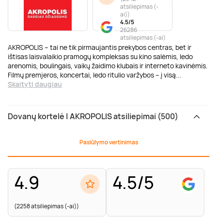
atsiliepimas (-
ai)
)
4.5/5
26286
atsiliepimas (-ai)
AKROPOLIS – tai ne tik pirmaujantis prekybos centras, bet ir
ištisas laisvalaikio pramogų kompleksas su kino salėmis, ledo
arenomis, boulingais, vaikų žaidimo klubais ir interneto kavinėmis.
Filmų premjeros, koncertai, ledo ritulio varžybos – į visą
...
Skaityti daugiau
Dovanų kortelė | AKROPOLIS atsiliepimai (500)
Pasiūlymo vertinimas
4.9
4.5/5
(2258 atsiliepimas (-ai))