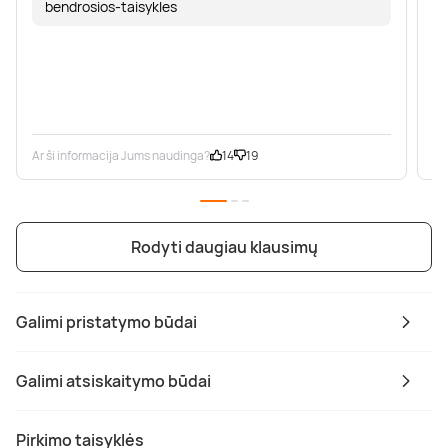
bendrosios-taisykles
Ar ši informacija Jums naudinga?
14
19
Ar
Rodyti daugiau klausimų
Galimi pristatymo būdai
Galimi atsiskaitymo būdai
Pirkimo taisyklės