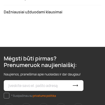
Dažniausiai užduodami klausimai
Mėgsti būti pirmas?
Prenumeruok naujienlaiškį:
Naujienos, pranešimai apie nuolaidas ir dar daugiau!
* Susipažinau su
privatumo politika