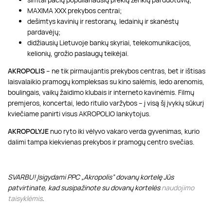
MAXIMA XXX prekybos centrai;
dešimtys kavinių ir restoranų, ledainių ir skanėstų
pardavėjų;
didžiausių Lietuvoje bankų skyriai, telekomunikacijos,
kelionių, grožio paslaugų teikėjai.
AKROPOLIS
– ne tik pirmaujantis prekybos centras, bet ir ištisas
laisvalaikio pramogų kompleksas su kino salėmis, ledo arenomis,
boulingais, vaikų žaidimo klubais ir interneto kavinėmis. Filmų
premjeros, koncertai, ledo ritulio varžybos – į visą šį įvykių sūkurį
kviečiame panirti visus AKROPOLIO lankytojus.
AKROPOLYJE
nuo ryto iki vėlyvo vakaro verda gyvenimas, kurio
dalimi tampa kiekvienas prekybos ir pramogų centro svečias.
SVARBU! Įsigydami PPC „Akropolis” dovanų kortelę Jūs
patvirtinate, kad susipažinote su dovanų kortelės
naudojimo
taisyklėmis
.