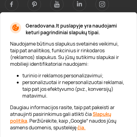
Geradovana.lt puslapyje yra naudojami
Apie mus
keturi pagrindiniai slapukų tipai.
Apie „Gera Dovana“
Naudojame būtinus slapukus svetainės veikimui,
taip pat analitikos, funkcinius ir rinkodaros
Lojalumo klubas
(reklamos) slapukus. Su jūsų sutikimu slapukai ir
Karjera
mobilieji identifikatoriai naudojami:
Visi partneriai
turinio ir reklamos personalizavimui;
personalizuotai ir nepersonalizuotai reklamai,
Kontaktai
taip pat jos efektyvumo (pvz., konversijų)
Tinklaraštis
matavimui.
Daugiau informacijos rasite, taip pat pakeisti ar
atnaujinti pasirinkimus gali atlikti čia
Slapukų
Informacija
politika
. Peržiūrėkite, kaip „Google“ naudos jūsų
asmens duomenis, spustelėję
čia.
„GERA DOVANA“ GRUPĖ