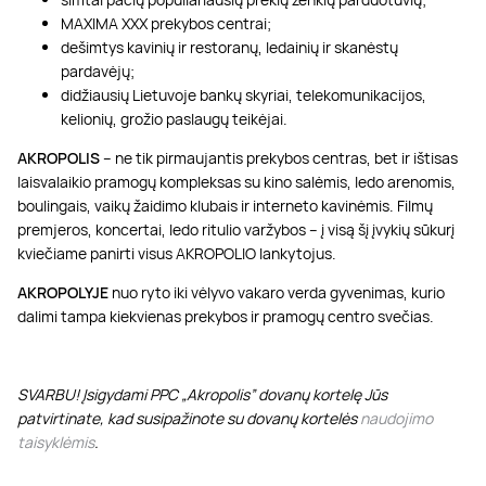
MAXIMA XXX prekybos centrai;
dešimtys kavinių ir restoranų, ledainių ir skanėstų
pardavėjų;
didžiausių Lietuvoje bankų skyriai, telekomunikacijos,
kelionių, grožio paslaugų teikėjai.
AKROPOLIS
– ne tik pirmaujantis prekybos centras, bet ir ištisas
laisvalaikio pramogų kompleksas su kino salėmis, ledo arenomis,
boulingais, vaikų žaidimo klubais ir interneto kavinėmis. Filmų
premjeros, koncertai, ledo ritulio varžybos – į visą šį įvykių sūkurį
kviečiame panirti visus AKROPOLIO lankytojus.
AKROPOLYJE
nuo ryto iki vėlyvo vakaro verda gyvenimas, kurio
dalimi tampa kiekvienas prekybos ir pramogų centro svečias.
SVARBU! Įsigydami PPC „Akropolis” dovanų kortelę Jūs
patvirtinate, kad susipažinote su dovanų kortelės
naudojimo
taisyklėmis
.