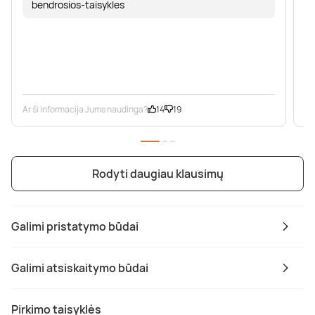
bendrosios-taisykles
Ar ši informacija Jums naudinga?
14
19
Ar
Rodyti daugiau klausimų
Galimi pristatymo būdai
Galimi atsiskaitymo būdai
Pirkimo taisyklės