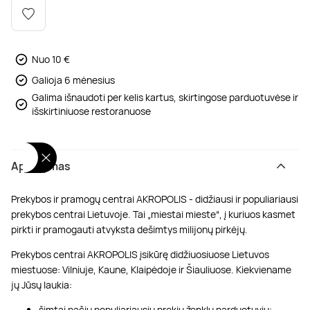
Poilsis dvaruose ir pilyse
Masažų kompleksai
Kitos vandens pramogos
Nuo 10 €
Galioja 6 mėnesius
Galima išnaudoti per kelis kartus, skirtingose parduotuvėse ir
išskirtiniuose restoranuose
Aprašymas
Prekybos ir pramogų centrai AKROPOLIS - didžiausi ir populiariausi
prekybos centrai Lietuvoje. Tai „miestai mieste“, į kuriuos kasmet
pirkti ir pramogauti atvyksta dešimtys milijonų pirkėjų.
Prekybos centrai AKROPOLIS įsikūrę didžiuosiuose Lietuvos
miestuose: Vilniuje, Kaune, Klaipėdoje ir Šiauliuose. Kiekviename
jų Jūsų laukia:
šimtai pačių populiariausių prekių ženklų parduotuvių;