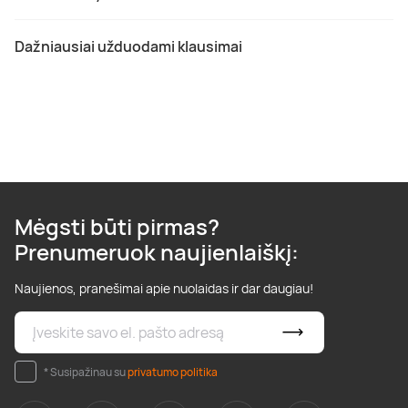
Dažniausiai užduodami klausimai
Mėgsti būti pirmas?
Prenumeruok naujienlaiškį:
Naujienos, pranešimai apie nuolaidas ir dar daugiau!
* Susipažinau su
privatumo politika