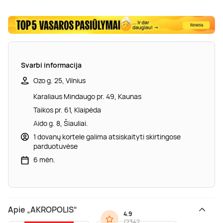
Svarbi informacija
Ozo g. 25, Vilnius
Karaliaus Mindaugo pr. 49, Kaunas
Taikos pr. 61, Klaipėda
Aido g. 8, Šiauliai.
1 dovanų kortele galima atsiskaityti skirtingose
parduotuvėse
6 mėn.
Apie „AKROPOLIS“
4.9
(
2342