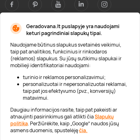
Geradovana.lt puslapyje yra naudojami
Apie mus
keturi pagrindiniai slapukų tipai.
Apie „Gera Dovana“
Naudojame būtinus slapukus svetainės veikimui,
taip pat analitikos, funkcinius ir rinkodaros
Lojalumo klubas
(reklamos) slapukus. Su jūsų sutikimu slapukai ir
Karjera
mobilieji identifikatoriai naudojami:
Visi partneriai
turinio ir reklamos personalizavimui;
personalizuotai ir nepersonalizuotai reklamai,
Kontaktai
taip pat jos efektyvumo (pvz., konversijų)
Tinklaraštis
matavimui.
Daugiau informacijos rasite, taip pat pakeisti ar
atnaujinti pasirinkimus gali atlikti čia
Slapukų
Informacija
politika
. Peržiūrėkite, kaip „Google“ naudos jūsų
asmens duomenis, spustelėję
čia.
„GERA DOVANA“ GRUPĖ