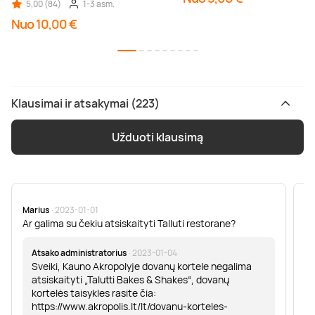
5,00 (84)
1-3 asm.
Nuo 10,00 €
Klausimai ir atsakymai (223)
Užduoti klausimą
Marius
· 2023-01-01
Sa
Ar galima su čekiu atsiskaityti Talluti restorane?
Sv
er
Atsako administratorius
· 2023-01-04
Sveiki, Kauno Akropolyje dovanų kortele negalima
atsiskaityti „Talutti Bakes & Shakes“, dovanų
kortelės taisykles rasite čia:
https://www.akropolis.lt/lt/dovanu-korteles-