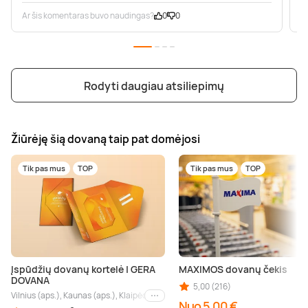
Ar šis komentaras buvo naudingas?
0
0
A
Rodyti daugiau atsiliepimų
Žiūrėję šią dovaną taip pat domėjosi
Tik pas mus
TOP
Tik pas mus
TOP
Įspūdžių dovanų kortelė | GERA
MAXIMOS dovanų čekis
DOVANA
5,00 (216)
Vilnius (aps.), Kaunas (aps.), Klaipėda (aps.), Palanga (aps.), Nida (aps.), Druskin
Kiti miestai
Nuo 5,00 €