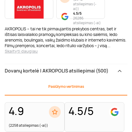
atsiliepimas (-
ai)
)
4.5/5
26286
atsiliepimas (-ai)
AKROPOLIS – tai ne tik pirmaujantis prekybos centras, bet ir
ištisas laisvalaikio pramogų kompleksas su kino salėmis, ledo
arenomis, boulingais, vaikų žaidimo klubais ir interneto kavinėmis.
Filmų premjeros, koncertai, ledo ritulio varžybos – į visą
...
Skaityti daugiau
Dovanų kortelė | AKROPOLIS atsiliepimai (500)
Pasiūlymo vertinimas
4.9
4.5/5
(2258 atsiliepimas (-ai))