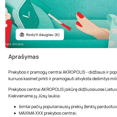
Rodyti daugiau (6)
Aprašymas
Prekybos ir pramogų centrai AKROPOLIS - didžiausi ir popul
kuriuos kasmet pirkti ir pramogauti atvyksta dešimtys mili
Prekybos centrai AKROPOLIS įsikūrę didžiuosiuose Lietuvo
Kiekviename jų Jūsų laukia:
šimtai pačių populiariausių prekių ženklų parduotu
MAXIMA XXX prekybos centrai;