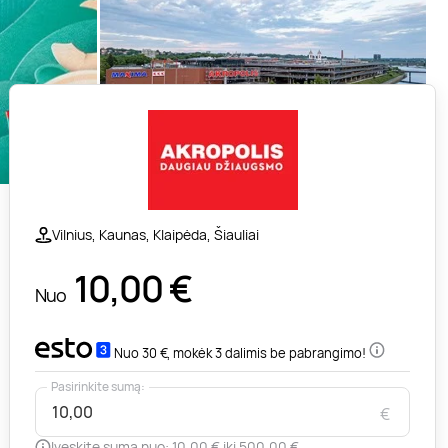
Vilnius, Kaunas, Klaipėda, Šiauliai
10,00
€
Nuo
Nuo 30 €, mokėk 3 dalimis be pabrangimo!
Pasirinkite sumą:
€
Įveskite sumą nuo: 10,00 € iki 500,00 €