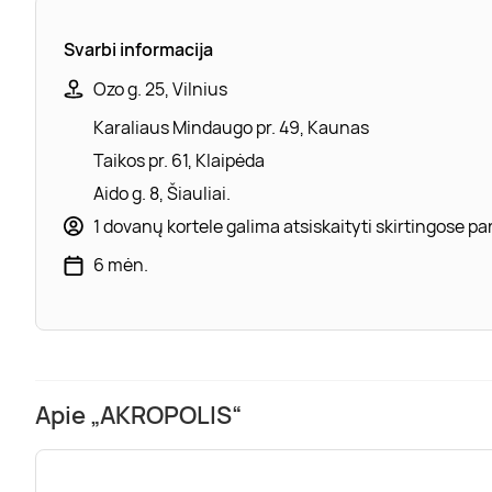
Svarbi informacija
Ozo g. 25, Vilnius
Karaliaus Mindaugo pr. 49, Kaunas
Taikos pr. 61, Klaipėda
Aido g. 8, Šiauliai.
1 dovanų kortele galima atsiskaityti skirtingose 
6 mėn.
Apie „AKROPOLIS“