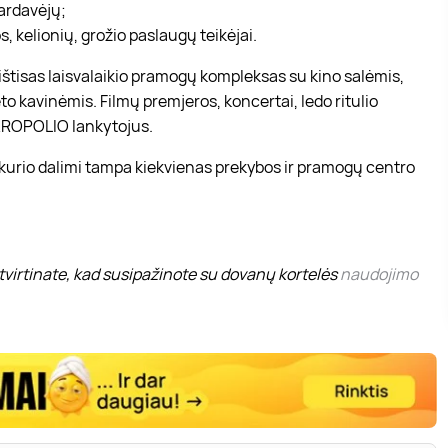
pardavėjų;
, kelionių, grožio paslaugų teikėjai.
r ištisas laisvalaikio pramogų kompleksas su kino salėmis,
to kavinėmis. Filmų premjeros, koncertai, ledo ritulio
 AKROPOLIO lankytojus.
 kurio dalimi tampa kiekvienas prekybos ir pramogų centro
virtinate, kad susipažinote su dovanų kortelės
naudojimo