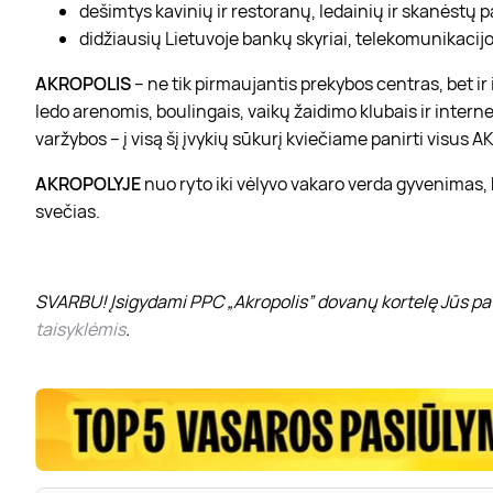
dešimtys kavinių ir restoranų, ledainių ir skanėstų 
didžiausių Lietuvoje bankų skyriai, telekomunikacijos
AKROPOLIS
– ne tik pirmaujantis prekybos centras, bet i
ledo arenomis, boulingais, vaikų žaidimo klubais ir interne
varžybos – į visą šį įvykių sūkurį kviečiame panirti visus
AKROPOLYJE
nuo ryto iki vėlyvo vakaro verda gyvenimas,
svečias.
SVARBU! Įsigydami PPC „Akropolis” dovanų kortelę Jūs pat
taisyklėmis
.