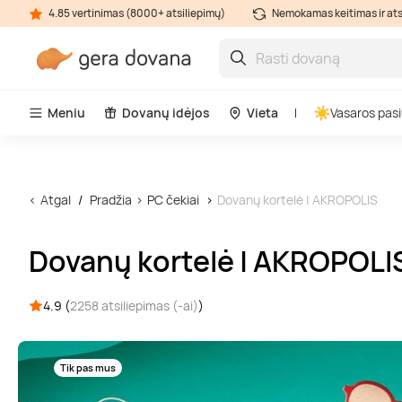
4.85 vertinimas (8000+ atsiliepimų)
Nemokamas keitimas ir at
Meniu
Dovanų idėjos
Vieta
Vasaros pasi
Atgal
Pradžia
PC čekiai
Dovanų kortelė | AKROPOLIS
Dovanų kortelė | AKROPOLI
4.9 (
2258 atsiliepimas (-ai)
)
Tik pas mus