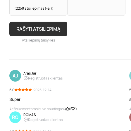
(2258 atsiliepimas (-ai))
RAŠYTI ATSILIEPIMĄ
Atsiliepimų taisyklės
Aras Jar
AJ
Registruotas klientas
5.0
· 2025-12-14
5
Super
Ar šis komentaras buvo naudingas?
0
0
A
ROMAS
RO
Registruotas klientas