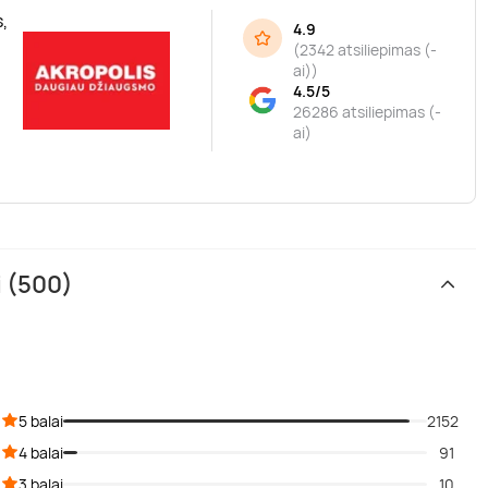
,
4.9
(
2342 atsiliepimas (-
ai)
)
4.5/5
26286 atsiliepimas (-
ai)
i (500)
5 balai
2152
4 balai
91
3 balai
10