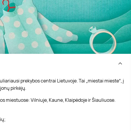
iariausi prekybos centrai Lietuvoje. Tai „miestai mieste“, į
jonų pirkėjų.
s miestuose: Vilniuje, Kaune, Klaipėdoje ir Šiauliuose.
vių;