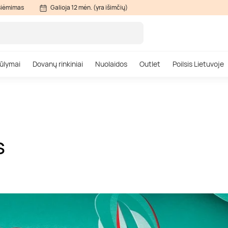
siėmimas
Galioja 12 mėn. (yra išimčių)
ūlymai
Dovanų rinkiniai
Nuolaidos
Outlet
Poilsis Lietuvoje
S