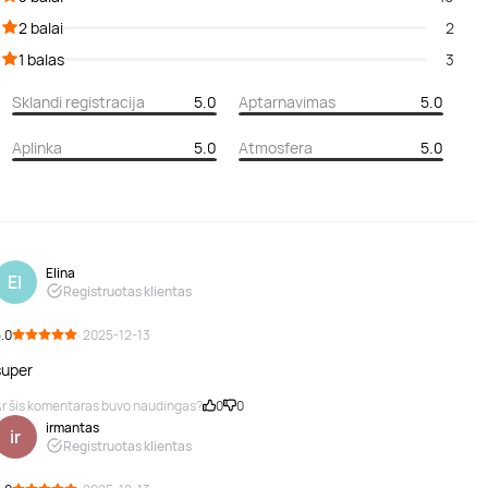
2 balai
2
1 balas
3
Sklandi registracija
5.0
Aptarnavimas
5.0
Aplinka
5.0
Atmosfera
5.0
Elina
El
Registruotas klientas
.0
· 2025-12-13
super
r šis komentaras buvo naudingas?
0
0
irmantas
ir
Registruotas klientas