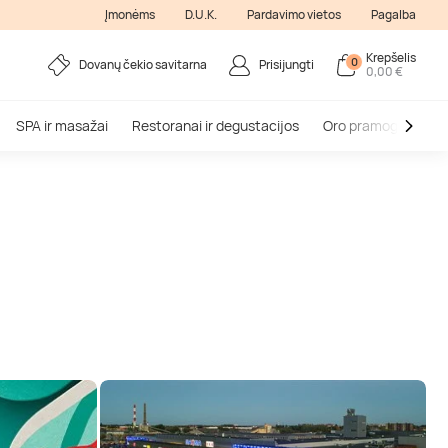
Įmonėms
D.U.K.
Pardavimo vietos
Pagalba
Krepšelis
0
Dovanų čekio savitarna
Prisijungti
0,00 €
SPA ir masažai
Restoranai ir degustacijos
Oro pramogos
V