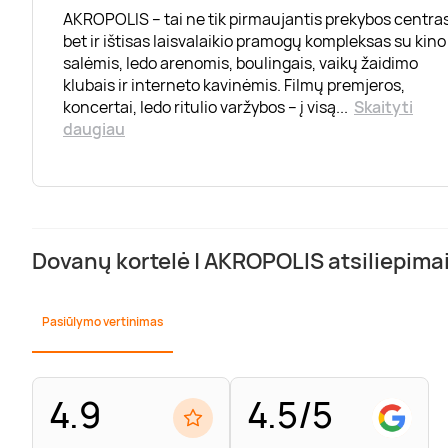
AKROPOLIS – tai ne tik pirmaujantis prekybos centras
bet ir ištisas laisvalaikio pramogų kompleksas su kino
salėmis, ledo arenomis, boulingais, vaikų žaidimo
klubais ir interneto kavinėmis. Filmų premjeros,
koncertai, ledo ritulio varžybos – į visą
...
Skaityti
daugiau
Dovanų kortelė | AKROPOLIS atsiliepima
Pasiūlymo vertinimas
4.9
4.5/5