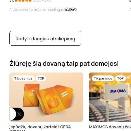
5.0
· 2025-12-13
5
Ar šis komentaras buvo naudingas?
0
0
A
Rodyti daugiau atsiliepimų
Žiūrėję šią dovaną taip pat domėjosi
Tik pas mus
TOP
Tik pas mus
TOP
Įspūdžių dovanų kortelė | GERA
MAXIMOS dovanų ček