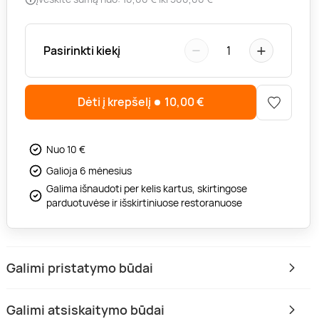
−
+
Pasirinkti kiekį
1
Dėti į krepšelį
10,00
€
Nuo 10 €
Galioja 6 mėnesius
Galima išnaudoti per kelis kartus, skirtingose
parduotuvėse ir išskirtiniuose restoranuose
Galimi pristatymo būdai
Galimi atsiskaitymo būdai