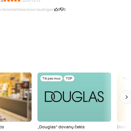
.0
· 2025-12-13
r šis komentaras buvo naudingas?
0
0
Tik pas mus
TOP
Tik p
is
„Douglas“ dovanų čekis
Dovanų