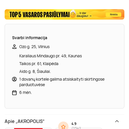
Svarbi informacija
Ozo g. 25, Vilnius
Karaliaus Mindaugo pr. 49, Kaunas
Taikos pr. 61, Klaipėda
Aido g. 8, Šiauliai.
1 dovanų kortele galima atsiskaityti skirtingose
parduotuvėse
6 mėn.
Apie „AKROPOLIS“
4.9
(
2342