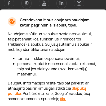
Geradovana.lt puslapyje yra naudojami
Apie mus
keturi pagrindiniai slapukų tipai.
Apie „Gera Dovana“
Naudojame būtinus slapukus svetainės veikimui,
taip pat analitikos, funkcinius ir rinkodaros
Lojalumo klubas
(reklamos) slapukus. Su jūsų sutikimu slapukai ir
Karjera
mobilieji identifikatoriai naudojami:
Visi partneriai
turinio ir reklamos personalizavimui;
personalizuotai ir nepersonalizuotai reklamai,
Kontaktai
taip pat jos efektyvumo (pvz., konversijų)
Tinklaraštis
matavimui.
Daugiau informacijos rasite, taip pat pakeisti ar
atnaujinti pasirinkimus gali atlikti čia
Slapukų
Informacija
politika
. Peržiūrėkite, kaip „Google“ naudos jūsų
asmens duomenis, spustelėję
čia.
„GERA DOVANA“ GRUPĖ