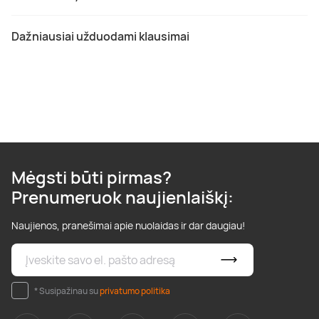
Dažniausiai užduodami klausimai
Mėgsti būti pirmas?
Prenumeruok naujienlaiškį:
Naujienos, pranešimai apie nuolaidas ir dar daugiau!
* Susipažinau su
privatumo politika