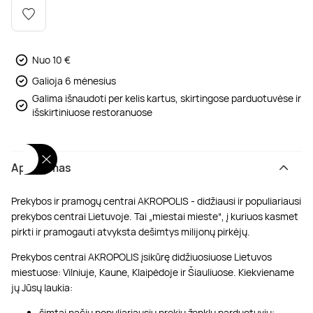
Poilsis dvaruose ir pilyse
Masažų kompleksai
Kitos vandens pramogos
Nuo 10 €
Galioja 6 mėnesius
Galima išnaudoti per kelis kartus, skirtingose parduotuvėse ir
išskirtiniuose restoranuose
Aprašymas
Prekybos ir pramogų centrai AKROPOLIS - didžiausi ir populiariausi
prekybos centrai Lietuvoje. Tai „miestai mieste“, į kuriuos kasmet
pirkti ir pramogauti atvyksta dešimtys milijonų pirkėjų.
Prekybos centrai AKROPOLIS įsikūrę didžiuosiuose Lietuvos
miestuose: Vilniuje, Kaune, Klaipėdoje ir Šiauliuose. Kiekviename
jų Jūsų laukia:
šimtai pačių populiariausių prekių ženklų parduotuvių;