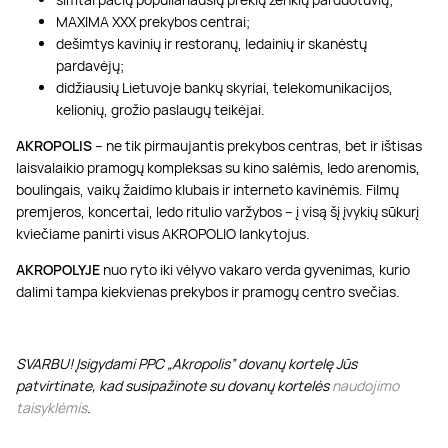
MAXIMA XXX prekybos centrai;
dešimtys kavinių ir restoranų, ledainių ir skanėstų
pardavėjų;
didžiausių Lietuvoje bankų skyriai, telekomunikacijos,
kelionių, grožio paslaugų teikėjai.
AKROPOLIS
– ne tik pirmaujantis prekybos centras, bet ir ištisas
laisvalaikio pramogų kompleksas su kino salėmis, ledo arenomis,
boulingais, vaikų žaidimo klubais ir interneto kavinėmis. Filmų
premjeros, koncertai, ledo ritulio varžybos – į visą šį įvykių sūkurį
kviečiame panirti visus AKROPOLIO lankytojus.
AKROPOLYJE
nuo ryto iki vėlyvo vakaro verda gyvenimas, kurio
dalimi tampa kiekvienas prekybos ir pramogų centro svečias.
SVARBU! Įsigydami PPC „Akropolis” dovanų kortelę Jūs
patvirtinate, kad susipažinote su dovanų kortelės
naudojimo
taisyklėmis
.