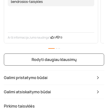
bendrosios-taisykles
Ar ši informacija Jums naudinga?
14
19
Ar
Rodyti daugiau klausimų
Galimi pristatymo būdai
Galimi atsiskaitymo būdai
Pirkimo taisyklės