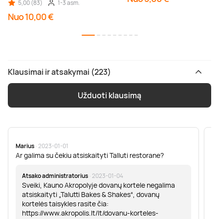
5,00 (83)
1-3 asm.
Nuo 10,00 €
Klausimai ir atsakymai (223)
Užduoti klausimą
Marius
· 2023-01-01
Sa
Ar galima su čekiu atsiskaityti Talluti restorane?
Sv
er
Atsako administratorius
· 2023-01-04
Sveiki, Kauno Akropolyje dovanų kortele negalima
atsiskaityti „Talutti Bakes & Shakes“, dovanų
kortelės taisykles rasite čia:
https://www.akropolis.lt/lt/dovanu-korteles-