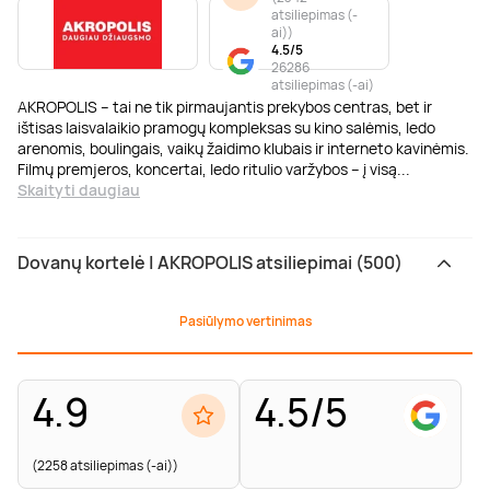
atsiliepimas (-
ai)
)
4.5/5
26286
atsiliepimas (-ai)
AKROPOLIS – tai ne tik pirmaujantis prekybos centras, bet ir
ištisas laisvalaikio pramogų kompleksas su kino salėmis, ledo
arenomis, boulingais, vaikų žaidimo klubais ir interneto kavinėmis.
Filmų premjeros, koncertai, ledo ritulio varžybos – į visą
...
Skaityti daugiau
Dovanų kortelė | AKROPOLIS atsiliepimai (500)
Pasiūlymo vertinimas
4.9
4.5/5
(2258 atsiliepimas (-ai))