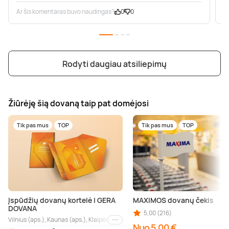
Ar šis komentaras buvo naudingas?
0
0
A
Rodyti daugiau atsiliepimų
Žiūrėję šią dovaną taip pat domėjosi
Tik pas mus
TOP
Tik pas mus
TOP
Įspūdžių dovanų kortelė | GERA
MAXIMOS dovanų čekis
DOVANA
5,00 (216)
Vilnius (aps.), Kaunas (aps.), Klaipėda (aps.), Palanga (aps.), Nida (aps.), Druskin
Kiti miestai
Nuo 5,00 €