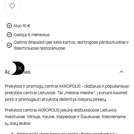
Poilsis dvaruose ir pilyse
Masažų kompleksai
Kitos vandens pramogos
Nuo 10 €
Galioja 6 mėnesius
Galima išnaudoti per kelis kartus, skirtingose parduotuvėse ir
išskirtiniuose restoranuose
Aprašymas
Prekybos ir pramogų centrai AKROPOLIS - didžiausi ir populiariausi
prekybos centrai Lietuvoje. Tai „miestai mieste“, į kuriuos kasmet
pirkti ir pramogauti atvyksta dešimtys milijonų pirkėjų.
Prekybos centrai AKROPOLIS įsikūrę didžiuosiuose Lietuvos
miestuose: Vilniuje, Kaune, Klaipėdoje ir Šiauliuose. Kiekviename
jų Jūsų laukia:
šimtai pačių populiariausių prekių ženklų parduotuvių;