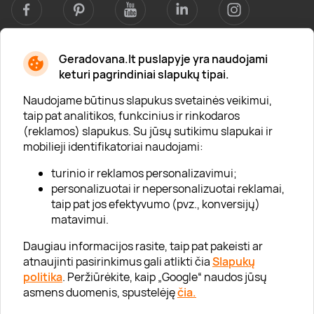
Geradovana.lt puslapyje yra naudojami
Apie mus
keturi pagrindiniai slapukų tipai.
Apie „Gera Dovana“
Naudojame būtinus slapukus svetainės veikimui,
taip pat analitikos, funkcinius ir rinkodaros
Lojalumo klubas
(reklamos) slapukus. Su jūsų sutikimu slapukai ir
Karjera
mobilieji identifikatoriai naudojami:
Visi partneriai
turinio ir reklamos personalizavimui;
personalizuotai ir nepersonalizuotai reklamai,
Kontaktai
taip pat jos efektyvumo (pvz., konversijų)
Tinklaraštis
matavimui.
Daugiau informacijos rasite, taip pat pakeisti ar
atnaujinti pasirinkimus gali atlikti čia
Slapukų
Informacija
politika
. Peržiūrėkite, kaip „Google“ naudos jūsų
asmens duomenis, spustelėję
čia.
„GERA DOVANA“ GRUPĖ