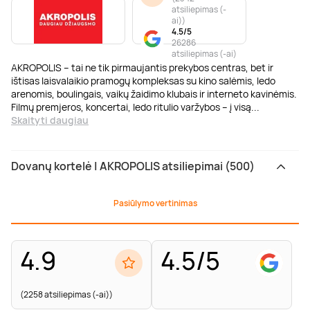
atsiliepimas (-
ai)
)
4.5/5
26286
atsiliepimas (-ai)
AKROPOLIS – tai ne tik pirmaujantis prekybos centras, bet ir
ištisas laisvalaikio pramogų kompleksas su kino salėmis, ledo
arenomis, boulingais, vaikų žaidimo klubais ir interneto kavinėmis.
Filmų premjeros, koncertai, ledo ritulio varžybos – į visą
...
Skaityti daugiau
Dovanų kortelė | AKROPOLIS atsiliepimai (500)
Pasiūlymo vertinimas
4.9
4.5/5
(2258 atsiliepimas (-ai))