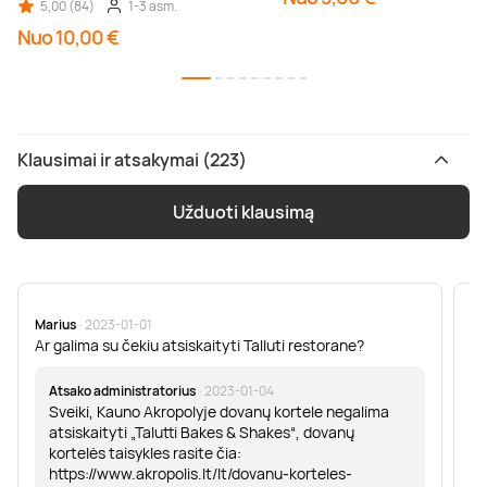
5,00 (84)
1-3 asm.
Nuo 10,00 €
Klausimai ir atsakymai (223)
Užduoti klausimą
Marius
· 2023-01-01
Sa
Ar galima su čekiu atsiskaityti Talluti restorane?
Sv
er
Atsako administratorius
· 2023-01-04
Sveiki, Kauno Akropolyje dovanų kortele negalima
atsiskaityti „Talutti Bakes & Shakes“, dovanų
kortelės taisykles rasite čia:
https://www.akropolis.lt/lt/dovanu-korteles-