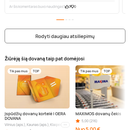
Ar šis komentaras buvo naudingas?
0
0
A
Rodyti daugiau atsiliepimų
Žiūrėję šią dovaną taip pat domėjosi
Tik pas mus
TOP
Tik pas mus
TOP
Įspūdžių dovanų kortelė | GERA
MAXIMOS dovanų čekis
DOVANA
5,00 (216)
Vilnius (aps.), Kaunas (aps.), Klaipėda (aps.), Palanga (aps.), Nida (aps.), Druskin
Kiti miestai
Nuo 5,00 €