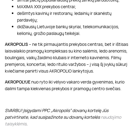
MAXIMA XXX prekybos centrai;
dešimtys kavinių ir restoranų, ledainių ir skanėstų
pardavėjų;
didžiausių Lietuvoje bankų skyriai, telekomunikacijos,
kelionių, grožio paslaugų teikėjai.
AKROPOLIS
– ne tik pirmaujantis prekybos centras, bet ir ištisas
laisvalaikio pramogų kompleksas su kino salėmis, ledo arenomis,
boulingais, vaikų žaidimo klubais ir interneto kavinėmis. Filmų
premjeros, koncertai, ledo ritulio varžybos – į visą šį įvykių sūkurį
kviečiame panirti visus AKROPOLIO lankytojus.
AKROPOLYJE
nuo ryto iki vėlyvo vakaro verda gyvenimas, kurio
dalimi tampa kiekvienas prekybos ir pramogų centro svečias.
SVARBU! Įsigydami PPC „Akropolis” dovanų kortelę Jūs
patvirtinate, kad susipažinote su dovanų kortelės
naudojimo
taisyklėmis
.