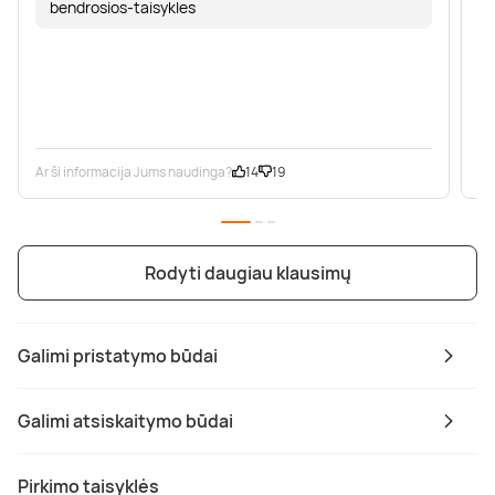
bendrosios-taisykles
Ar ši informacija Jums naudinga?
14
19
Ar
Rodyti daugiau klausimų
Galimi pristatymo būdai
Galimi atsiskaitymo būdai
Pirkimo taisyklės