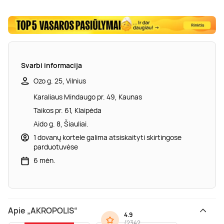
Svarbi informacija
Ozo g. 25, Vilnius
Karaliaus Mindaugo pr. 49, Kaunas
Taikos pr. 61, Klaipėda
Aido g. 8, Šiauliai.
1 dovanų kortele galima atsiskaityti skirtingose
parduotuvėse
6 mėn.
Apie „AKROPOLIS“
4.9
(
2342