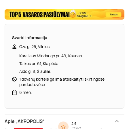
Svarbi informacija
Ozo g. 25, Vilnius
Karaliaus Mindaugo pr. 49, Kaunas
Taikos pr. 61, Klaipėda
Aido g. 8, Šiauliai.
1 dovanų kortele galima atsiskaityti skirtingose
parduotuvėse
6 mėn.
Apie „AKROPOLIS“
4.9
(
2342