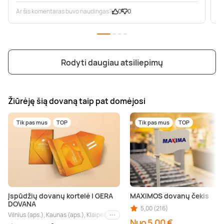
Ar šis komentaras buvo naudingas?
0
0
A
Rodyti daugiau atsiliepimų
Žiūrėję šią dovaną taip pat domėjosi
Tik pas mus
TOP
Tik pas mus
TOP
Įspūdžių dovanų kortelė | GERA
MAXIMOS dovanų čekis
DOVANA
5,00 (216)
Vilnius (aps.), Kaunas (aps.), Klaipėda (aps.), Palanga (aps.), Nida (aps.), Druskin
Kiti miestai
Nuo 5,00 €