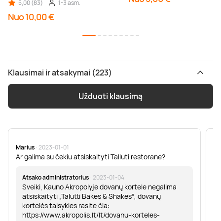
5,00 (83)
1-3 asm.
Nuo 10,00 €
Klausimai ir atsakymai (223)
Užduoti klausimą
Marius
· 2023-01-01
Sa
Ar galima su čekiu atsiskaityti Talluti restorane?
Sv
er
Atsako administratorius
· 2023-01-04
Sveiki, Kauno Akropolyje dovanų kortele negalima
atsiskaityti „Talutti Bakes & Shakes“, dovanų
kortelės taisykles rasite čia:
https://www.akropolis.lt/lt/dovanu-korteles-