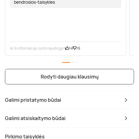
bendrosios-taisykles
Ar ši informacija Jums naudinga?
14
19
Ar
Rodyti daugiau klausimų
Galimi pristatymo būdai
Galimi atsiskaitymo būdai
Pirkimo taisyklės