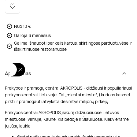
Poilsis dvaruose ir pilyse
Masažų kompleksai
Kitos vandens pramogos
Nuo 10 €
Galioja 6 mėnesius
Galima išnaudoti per kelis kartus, skirtingose parduotuvėse ir
išskirtiniuose restoranuose
Aprašymas
Prekybos ir pramogų centrai AKROPOLIS - didžiausi ir populiariausi
prekybos centrai Lietuvoje. Tai „miestai mieste“, į kuriuos kasmet
pirkti ir pramogauti atvyksta dešimtys milijonų pirkėjų.
Prekybos centrai AKROPOLIS įsikūrę didžiuosiuose Lietuvos
miestuose: Vilniuje, Kaune, Klaipėdoje ir Šiauliuose. Kiekviename
jų Jūsų laukia:
šimtai pačių populiariausių prekių ženklų parduotuvių;