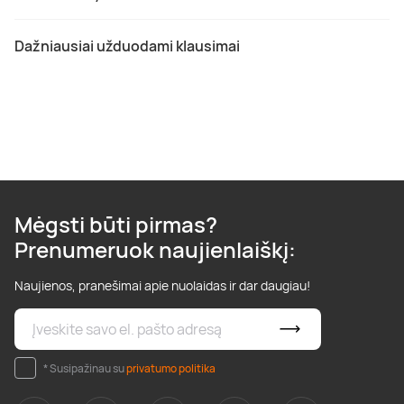
Dažniausiai užduodami klausimai
Mėgsti būti pirmas?
Prenumeruok naujienlaiškį:
Naujienos, pranešimai apie nuolaidas ir dar daugiau!
* Susipažinau su
privatumo politika