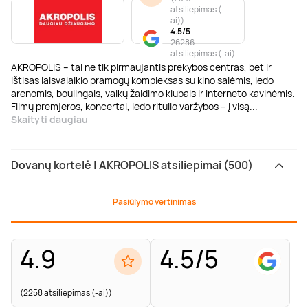
atsiliepimas (-
ai)
)
4.5/5
26286
atsiliepimas (-ai)
AKROPOLIS – tai ne tik pirmaujantis prekybos centras, bet ir
ištisas laisvalaikio pramogų kompleksas su kino salėmis, ledo
arenomis, boulingais, vaikų žaidimo klubais ir interneto kavinėmis.
Filmų premjeros, koncertai, ledo ritulio varžybos – į visą
...
Skaityti daugiau
Dovanų kortelė | AKROPOLIS atsiliepimai (500)
Pasiūlymo vertinimas
4.9
4.5/5
(2258 atsiliepimas (-ai))