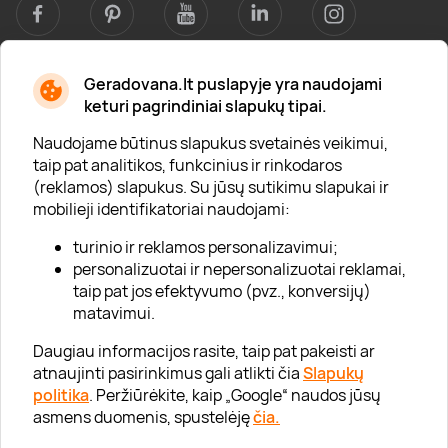
Geradovana.lt puslapyje yra naudojami
Apie mus
keturi pagrindiniai slapukų tipai.
Apie „Gera Dovana“
Naudojame būtinus slapukus svetainės veikimui,
taip pat analitikos, funkcinius ir rinkodaros
Lojalumo klubas
(reklamos) slapukus. Su jūsų sutikimu slapukai ir
Karjera
mobilieji identifikatoriai naudojami:
Visi partneriai
turinio ir reklamos personalizavimui;
personalizuotai ir nepersonalizuotai reklamai,
Kontaktai
taip pat jos efektyvumo (pvz., konversijų)
Tinklaraštis
matavimui.
Daugiau informacijos rasite, taip pat pakeisti ar
atnaujinti pasirinkimus gali atlikti čia
Slapukų
Informacija
politika
. Peržiūrėkite, kaip „Google“ naudos jūsų
asmens duomenis, spustelėję
čia.
„GERA DOVANA“ GRUPĖ