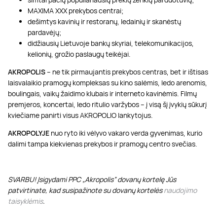
MAXIMA XXX prekybos centrai;
dešimtys kavinių ir restoranų, ledainių ir skanėstų
pardavėjų;
didžiausių Lietuvoje bankų skyriai, telekomunikacijos,
kelionių, grožio paslaugų teikėjai.
AKROPOLIS
– ne tik pirmaujantis prekybos centras, bet ir ištisas
laisvalaikio pramogų kompleksas su kino salėmis, ledo arenomis,
boulingais, vaikų žaidimo klubais ir interneto kavinėmis. Filmų
premjeros, koncertai, ledo ritulio varžybos – į visą šį įvykių sūkurį
kviečiame panirti visus AKROPOLIO lankytojus.
AKROPOLYJE
nuo ryto iki vėlyvo vakaro verda gyvenimas, kurio
dalimi tampa kiekvienas prekybos ir pramogų centro svečias.
SVARBU! Įsigydami PPC „Akropolis” dovanų kortelę Jūs
patvirtinate, kad susipažinote su dovanų kortelės
naudojimo
taisyklėmis
.