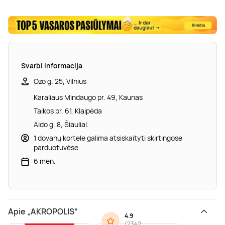
Svarbi informacija
Ozo g. 25, Vilnius
Karaliaus Mindaugo pr. 49, Kaunas
Taikos pr. 61, Klaipėda
Aido g. 8, Šiauliai.
1 dovanų kortele galima atsiskaityti skirtingose
parduotuvėse
6 mėn.
Apie „AKROPOLIS“
4.9
(
2342