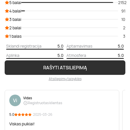
5 balai
2152
4 balai
91
3 balai
10
2 balai
2
1 balas
3
Sklandi registracija
5.0
Aptarnavimas
5.0
Aplinka
5.0
Atmosfera
5.0
RAŠYTI ATSILIEPIMĄ
Atsiliepimų taisyklės
Vidas
Vi
Registruotas klientas
5.0
· 2025-03-26
5
Viskas puikiai!
P