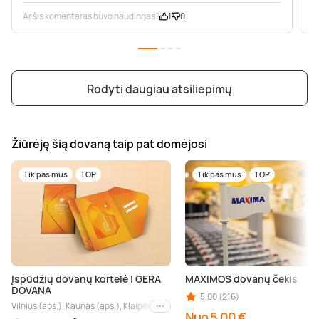
Ar šis komentaras buvo naudingas?
1
0
A
Rodyti daugiau atsiliepimų
Žiūrėję šią dovaną taip pat domėjosi
Tik pas mus
TOP
Tik pas mus
TOP
Įspūdžių dovanų kortelė | GERA
MAXIMOS dovanų čekis
DOVANA
5,00 (216)
Vilnius (aps.), Kaunas (aps.), Klaipėda (aps.), Palanga (aps.), Nida (aps.), Druskin
Kiti miestai
Nuo 5,00 €