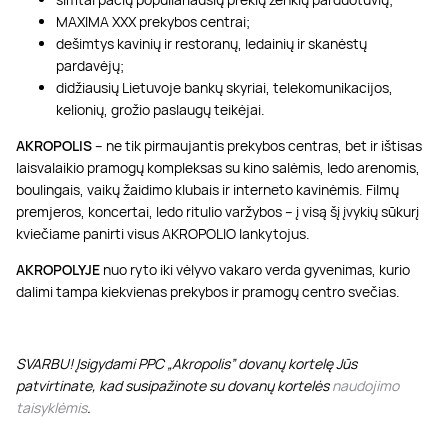
MAXIMA XXX prekybos centrai;
dešimtys kavinių ir restoranų, ledainių ir skanėstų
pardavėjų;
didžiausių Lietuvoje bankų skyriai, telekomunikacijos,
kelionių, grožio paslaugų teikėjai.
AKROPOLIS
– ne tik pirmaujantis prekybos centras, bet ir ištisas
laisvalaikio pramogų kompleksas su kino salėmis, ledo arenomis,
boulingais, vaikų žaidimo klubais ir interneto kavinėmis. Filmų
premjeros, koncertai, ledo ritulio varžybos – į visą šį įvykių sūkurį
kviečiame panirti visus AKROPOLIO lankytojus.
AKROPOLYJE
nuo ryto iki vėlyvo vakaro verda gyvenimas, kurio
dalimi tampa kiekvienas prekybos ir pramogų centro svečias.
SVARBU! Įsigydami PPC „Akropolis” dovanų kortelę Jūs
patvirtinate, kad susipažinote su dovanų kortelės
naudojimo
taisyklėmis
.