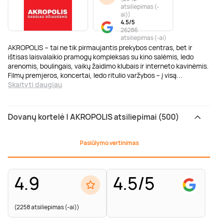
atsiliepimas (-
ai)
)
4.5/5
26286
atsiliepimas (-ai)
AKROPOLIS – tai ne tik pirmaujantis prekybos centras, bet ir
ištisas laisvalaikio pramogų kompleksas su kino salėmis, ledo
arenomis, boulingais, vaikų žaidimo klubais ir interneto kavinėmis.
Filmų premjeros, koncertai, ledo ritulio varžybos – į visą
...
Skaityti daugiau
Dovanų kortelė | AKROPOLIS atsiliepimai (500)
Pasiūlymo vertinimas
4.9
4.5/5
(2258 atsiliepimas (-ai))