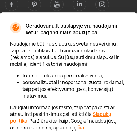
Geradovana.lt puslapyje yra naudojami
Apie mus
keturi pagrindiniai slapukų tipai.
Apie „Gera Dovana“
Naudojame būtinus slapukus svetainės veikimui,
taip pat analitikos, funkcinius ir rinkodaros
Lojalumo klubas
(reklamos) slapukus. Su jūsų sutikimu slapukai ir
Karjera
mobilieji identifikatoriai naudojami:
Visi partneriai
turinio ir reklamos personalizavimui;
personalizuotai ir nepersonalizuotai reklamai,
Kontaktai
taip pat jos efektyvumo (pvz., konversijų)
Tinklaraštis
matavimui.
Daugiau informacijos rasite, taip pat pakeisti ar
atnaujinti pasirinkimus gali atlikti čia
Slapukų
Informacija
politika
. Peržiūrėkite, kaip „Google“ naudos jūsų
asmens duomenis, spustelėję
čia.
„GERA DOVANA“ GRUPĖ