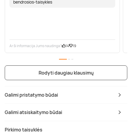
bendrosios-taisykles
Ar ši informacija Jums naudinga?
14
19
Ar
Rodyti daugiau klausimų
Galimi pristatymo būdai
Galimi atsiskaitymo būdai
Pirkimo taisyklės