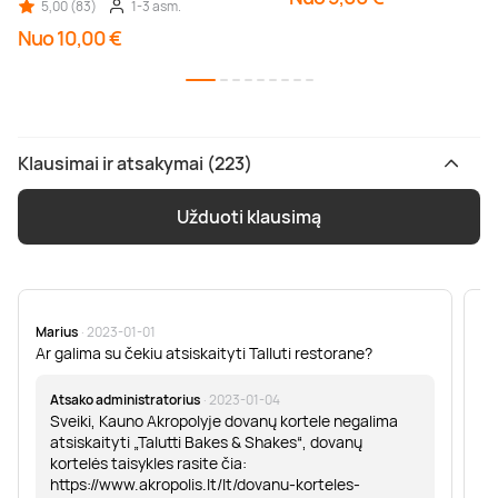
5,00 (83)
1-3 asm.
Nuo 10,00 €
Klausimai ir atsakymai (223)
Užduoti klausimą
Marius
· 2023-01-01
Sa
Ar galima su čekiu atsiskaityti Talluti restorane?
Sv
er
Atsako administratorius
· 2023-01-04
Sveiki, Kauno Akropolyje dovanų kortele negalima
atsiskaityti „Talutti Bakes & Shakes“, dovanų
kortelės taisykles rasite čia:
https://www.akropolis.lt/lt/dovanu-korteles-