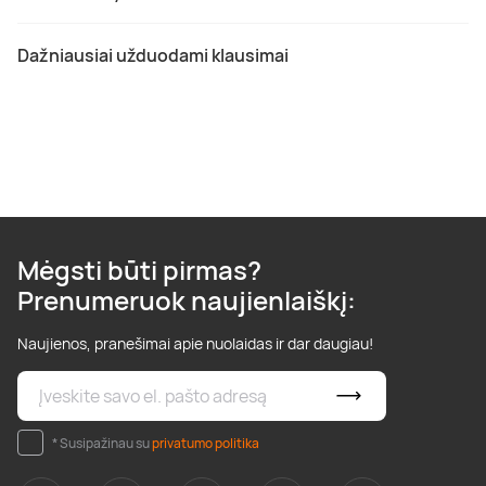
Dažniausiai užduodami klausimai
Mėgsti būti pirmas?
Prenumeruok naujienlaiškį:
Naujienos, pranešimai apie nuolaidas ir dar daugiau!
* Susipažinau su
privatumo politika