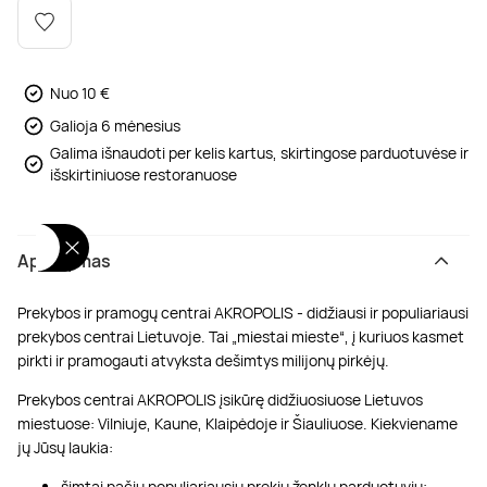
Poilsis dvaruose ir pilyse
Masažų kompleksai
Kitos vandens pramogos
Nuo 10 €
Galioja 6 mėnesius
Galima išnaudoti per kelis kartus, skirtingose parduotuvėse ir
išskirtiniuose restoranuose
Aprašymas
Prekybos ir pramogų centrai AKROPOLIS - didžiausi ir populiariausi
prekybos centrai Lietuvoje. Tai „miestai mieste“, į kuriuos kasmet
pirkti ir pramogauti atvyksta dešimtys milijonų pirkėjų.
Prekybos centrai AKROPOLIS įsikūrę didžiuosiuose Lietuvos
miestuose: Vilniuje, Kaune, Klaipėdoje ir Šiauliuose. Kiekviename
jų Jūsų laukia:
šimtai pačių populiariausių prekių ženklų parduotuvių;