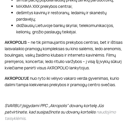
MAXIMA XXX prekybos centrai;
dešimtys kavinių ir restoranų, ledainių ir skanėstų
pardavėjų;
didžiausių Lietuvoje bankų skyriai, telekomunikacijos,
kelionių, grožio paslaugų teikėjai.
AKROPOLIS
– ne tik pirmaujantis prekybos centras, bet ir ištisas
laisvalaikio pramogų kompleksas su kino salėmis, ledo arenomis,
boulingais, vaikų žaidimo klubais ir interneto kavinėmis. Filmų
premjeros, koncertai, ledo ritulio varžybos – į visą šį įvykių sūkurį
kviečiame panirti visus AKROPOLIO lankytojus.
AKROPOLYJE
nuo ryto iki vėlyvo vakaro verda gyvenimas, kurio
dalimi tampa kiekvienas prekybos ir pramogų centro svečias.
SVARBU! Įsigydami PPC „Akropolis” dovanų kortelę Jūs
patvirtinate, kad susipažinote su dovanų kortelės
naudojimo
taisyklėmis
.