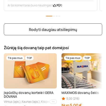
Ar šis komentaras buvo naudingas?
0
0
A
Rodyti daugiau atsiliepimų
Žiūrėję šią dovaną taip pat domėjosi
Tik pas mus
TOP
Tik pas mus
TOP
Įspūdžių dovanų kortelė | GERA
MAXIMOS dovanų čekis
DOVANA
5,00 (216)
Vilnius (aps.), Kaunas (aps.), Klaipėda (aps.), Palanga (aps.), Nida (aps.), Druskin
Kiti miestai
Nuo 5,00 €