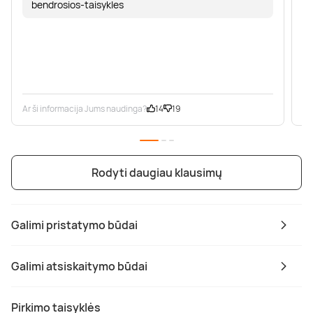
bendrosios-taisykles
Ar ši informacija Jums naudinga?
14
19
Ar
Rodyti daugiau klausimų
Galimi pristatymo būdai
Galimi atsiskaitymo būdai
Pirkimo taisyklės