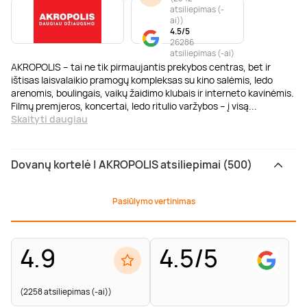
atsiliepimas (-
ai)
)
4.5/5
26286
atsiliepimas (-ai)
AKROPOLIS – tai ne tik pirmaujantis prekybos centras, bet ir
ištisas laisvalaikio pramogų kompleksas su kino salėmis, ledo
arenomis, boulingais, vaikų žaidimo klubais ir interneto kavinėmis.
Filmų premjeros, koncertai, ledo ritulio varžybos – į visą
...
Skaityti daugiau
Dovanų kortelė | AKROPOLIS atsiliepimai (500)
Pasiūlymo vertinimas
4.9
4.5/5
(2258 atsiliepimas (-ai))