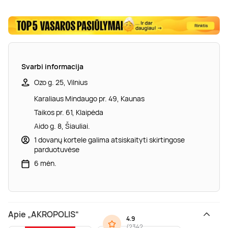
Svarbi informacija
Ozo g. 25, Vilnius
Karaliaus Mindaugo pr. 49, Kaunas
Taikos pr. 61, Klaipėda
Aido g. 8, Šiauliai.
1 dovanų kortele galima atsiskaityti skirtingose
parduotuvėse
6 mėn.
Apie „AKROPOLIS“
4.9
(
2342