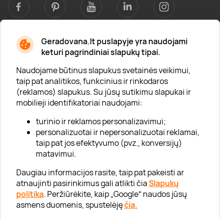
Geradovana.lt puslapyje yra naudojami
Apie mus
keturi pagrindiniai slapukų tipai.
Apie „Gera Dovana“
Naudojame būtinus slapukus svetainės veikimui,
taip pat analitikos, funkcinius ir rinkodaros
Lojalumo klubas
(reklamos) slapukus. Su jūsų sutikimu slapukai ir
Karjera
mobilieji identifikatoriai naudojami:
Visi partneriai
turinio ir reklamos personalizavimui;
personalizuotai ir nepersonalizuotai reklamai,
Kontaktai
taip pat jos efektyvumo (pvz., konversijų)
Tinklaraštis
matavimui.
Daugiau informacijos rasite, taip pat pakeisti ar
atnaujinti pasirinkimus gali atlikti čia
Slapukų
Informacija
politika
. Peržiūrėkite, kaip „Google“ naudos jūsų
asmens duomenis, spustelėję
čia.
„GERA DOVANA“ GRUPĖ