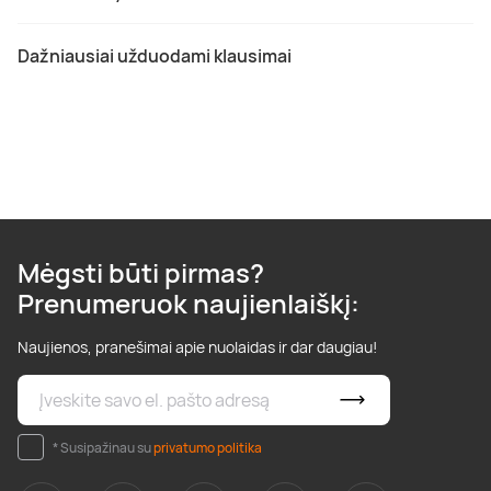
Dažniausiai užduodami klausimai
Mėgsti būti pirmas?
Prenumeruok naujienlaiškį:
Naujienos, pranešimai apie nuolaidas ir dar daugiau!
* Susipažinau su
privatumo politika