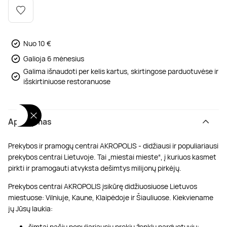
Poilsis dvaruose ir pilyse
Masažų kompleksai
Kitos vandens pramogos
Nuo 10 €
Galioja 6 mėnesius
Galima išnaudoti per kelis kartus, skirtingose parduotuvėse ir
išskirtiniuose restoranuose
Aprašymas
Prekybos ir pramogų centrai AKROPOLIS - didžiausi ir populiariausi
prekybos centrai Lietuvoje. Tai „miestai mieste“, į kuriuos kasmet
pirkti ir pramogauti atvyksta dešimtys milijonų pirkėjų.
Prekybos centrai AKROPOLIS įsikūrę didžiuosiuose Lietuvos
miestuose: Vilniuje, Kaune, Klaipėdoje ir Šiauliuose. Kiekviename
jų Jūsų laukia:
šimtai pačių populiariausių prekių ženklų parduotuvių;