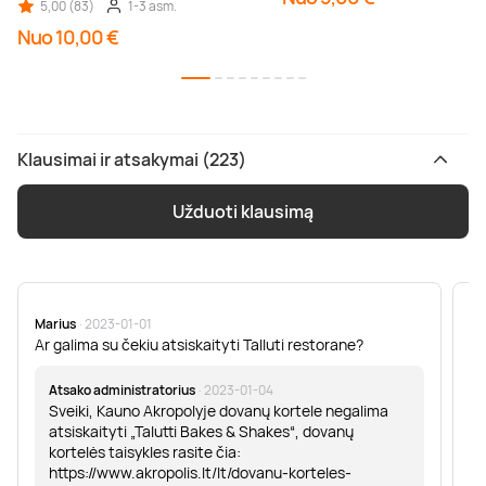
5,00 (83)
1-3 asm.
Nuo 10,00 €
Klausimai ir atsakymai (223)
Užduoti klausimą
Marius
· 2023-01-01
Sa
Ar galima su čekiu atsiskaityti Talluti restorane?
Sv
er
Atsako administratorius
· 2023-01-04
Sveiki, Kauno Akropolyje dovanų kortele negalima
atsiskaityti „Talutti Bakes & Shakes“, dovanų
kortelės taisykles rasite čia:
https://www.akropolis.lt/lt/dovanu-korteles-