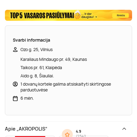
Svarbi informacija
Ozo g. 25, Vilnius
Karaliaus Mindaugo pr. 49, Kaunas
Taikos pr. 61, Klaipėda
Aido g. 8, Šiauliai.
1 dovanų kortele galima atsiskaityti skirtingose
parduotuvėse
6 mėn.
Apie „AKROPOLIS“
4.9
(
2342