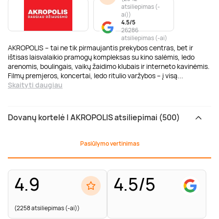
atsiliepimas (-
ai)
)
4.5/5
26286
atsiliepimas (-ai)
AKROPOLIS – tai ne tik pirmaujantis prekybos centras, bet ir
ištisas laisvalaikio pramogų kompleksas su kino salėmis, ledo
arenomis, boulingais, vaikų žaidimo klubais ir interneto kavinėmis.
Filmų premjeros, koncertai, ledo ritulio varžybos – į visą
...
Skaityti daugiau
Dovanų kortelė | AKROPOLIS atsiliepimai (500)
Pasiūlymo vertinimas
4.9
4.5/5
(2258 atsiliepimas (-ai))