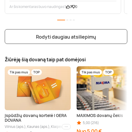
Ar šis komentaras buvo naudingas?
0
0
A
Rodyti daugiau atsiliepimų
Žiūrėję šią dovaną taip pat domėjosi
Tik pas mus
TOP
Tik pas mus
TOP
Įspūdžių dovanų kortelė | GERA
MAXIMOS dovanų čekis
DOVANA
5,00 (216)
Vilnius (aps.), Kaunas (aps.), Klaipėda (aps.), Palanga (aps.), Nida (aps.), Druskin
Kiti miestai
Nuo 5,00 €