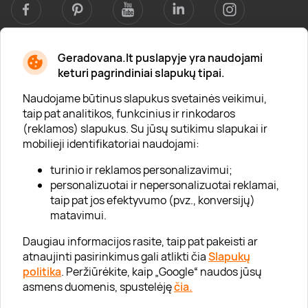
Geradovana.lt puslapyje yra naudojami
Apie mus
keturi pagrindiniai slapukų tipai.
Apie „Gera Dovana“
Naudojame būtinus slapukus svetainės veikimui,
taip pat analitikos, funkcinius ir rinkodaros
Lojalumo klubas
(reklamos) slapukus. Su jūsų sutikimu slapukai ir
Karjera
mobilieji identifikatoriai naudojami:
Visi partneriai
turinio ir reklamos personalizavimui;
personalizuotai ir nepersonalizuotai reklamai,
Kontaktai
taip pat jos efektyvumo (pvz., konversijų)
Tinklaraštis
matavimui.
Daugiau informacijos rasite, taip pat pakeisti ar
atnaujinti pasirinkimus gali atlikti čia
Slapukų
Informacija
politika
. Peržiūrėkite, kaip „Google“ naudos jūsų
asmens duomenis, spustelėję
čia.
„GERA DOVANA“ GRUPĖ