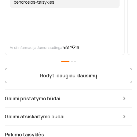
bendrosios-taisykles
Ar ši informacija Jums naudinga?
14
19
Ar
Rodyti daugiau klausimų
Galimi pristatymo būdai
Galimi atsiskaitymo būdai
Pirkimo taisyklės