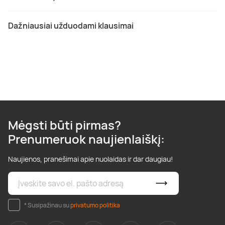
Dažniausiai užduodami klausimai
Mėgsti būti pirmas?
Prenumeruok naujienlaiškį:
Naujienos, pranešimai apie nuolaidas ir dar daugiau!
* Susipažinau su
privatumo politika