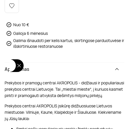
Poilsis dvaruose ir pilyse
Masažų kompleksai
Kitos vandens pramogos
Nuo 10 €
Galioja 6 mėnesius
Galima išnaudoti per kelis kartus, skirtingose parduotuvėse ir
išskirtiniuose restoranuose
Aprašymas
Prekybos ir pramogų centrai AKROPOLIS - didžiausi ir populiariausi
prekybos centrai Lietuvoje. Tai „miestai mieste“, į kuriuos kasmet
pirkti ir pramogauti atvyksta dešimtys milijonų pirkėjų.
Prekybos centrai AKROPOLIS įsikūrę didžiuosiuose Lietuvos
miestuose: Vilniuje, Kaune, Klaipėdoje ir Šiauliuose. Kiekviename
jų Jūsų laukia:
šimtai pačių populiariausių prekių ženklų parduotuvių;