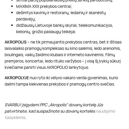
MAXIMA XXX prekybos centrai;
dešimtys kavinių ir restoranų, ledainių ir skanėstų
pardavėjų;
didžiausių Lietuvoje bankų skyriai, telekomunikacijos,
kelionių, grožio paslaugų teikėjai.
AKROPOLIS
– ne tik pirmaujantis prekybos centras, bet ir ištisas
laisvalaikio pramogų kompleksas su kino salėmis, ledo arenomis,
boulingais, vaikų žaidimo klubais ir interneto kavinėmis. Filmų
premjeros, koncertai, ledo ritulio varžybos – į visą šį įvykių sūkurį
kviečiame panirti visus AKROPOLIO lankytojus.
AKROPOLYJE
nuo ryto iki vėlyvo vakaro verda gyvenimas, kurio
dalimi tampa kiekvienas prekybos ir pramogų centro svečias.
SVARBU! Įsigydami PPC „Akropolis” dovanų kortelę Jūs
patvirtinate, kad susipažinote su dovanų kortelės
naudojimo
taisyklėmis
.