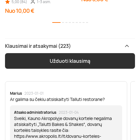
5,00 (84)
1-3 asm.
Nuo 10,00 €
Klausimai ir atsakymai (223)
Užduoti klausimą
Marius
· 2023-01-01
Sa
Ar galima su čekiu atsiskaityti Talluti restorane?
Sv
er
Atsako administratorius
· 2023-01-04
Sveiki, Kauno Akropolyje dovanų kortele negalima
atsiskaityti „Talutti Bakes & Shakes“, dovanų
kortelės taisykles rasite čia:
https://www.akropolis.lt/lt/dovanu-korteles-