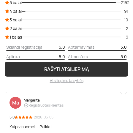
5 balai
2152
4 balai
91
3 balai
10
2 balai
2
1 balas
3
Sklandi registracija
5.0
Aptarnavimas
5.0
Aplinka
5.0
Atmosfera
5.0
RAŠYTI ATSILIEPIMĄ
Atsiliepimų taisyklės
Margarita
Ma
Registruotas klientas
5.0
· 2026-06-05
5
Kaip visuomet - Puikiai!