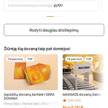
Ar šis komentaras buvo naudingas?
1
0
A
Rodyti daugiau atsiliepimų
Žiūrėję šią dovaną taip pat domėjosi
Tik pas mus
TOP
Tik pas mus
TOP
Įspūdžių dovanų kortelė | GERA
MAXIMOS dovanų čekis
DOVANA
5,00 (216)
Vilnius (aps.), Kaunas (aps.), Klaipėda (aps.), Palanga (aps.), Nida (aps.), Druskin
Kiti miestai
Nuo 5,00 €