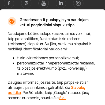
Geradovana.lt puslapyje yra naudojami
Apie mus
keturi pagrindiniai slapukų tipai.
Apie „Gera Dovana“
Naudojame būtinus slapukus svetainės veikimui,
taip pat analitikos, funkcinius ir rinkodaros
Lojalumo klubas
(reklamos) slapukus. Su jūsų sutikimu slapukai ir
Karjera
mobilieji identifikatoriai naudojami:
Visi partneriai
turinio ir reklamos personalizavimui;
personalizuotai ir nepersonalizuotai reklamai,
Kontaktai
taip pat jos efektyvumo (pvz., konversijų)
Tinklaraštis
matavimui.
Daugiau informacijos rasite, taip pat pakeisti ar
atnaujinti pasirinkimus gali atlikti čia
Slapukų
Informacija
politika
. Peržiūrėkite, kaip „Google“ naudos jūsų
asmens duomenis, spustelėję
čia.
„GERA DOVANA“ GRUPĖ