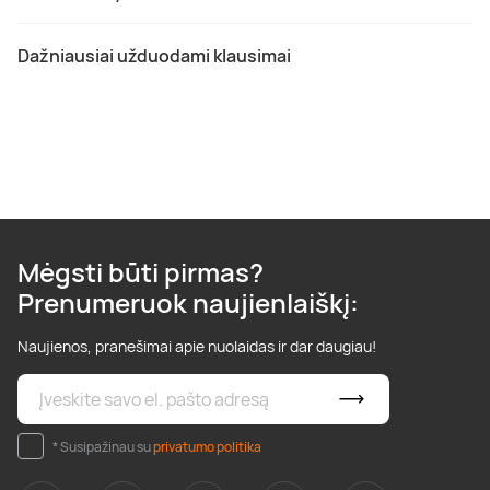
Dažniausiai užduodami klausimai
Mėgsti būti pirmas?
Prenumeruok naujienlaiškį:
Naujienos, pranešimai apie nuolaidas ir dar daugiau!
* Susipažinau su
privatumo politika