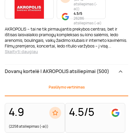
atsiliepimas (-
ai)
)
4.5/5
26286
atsiliepimas (-ai)
AKROPOLIS – tai ne tik pirmaujantis prekybos centras, bet ir
ištisas laisvalaikio pramogų kompleksas su kino salėmis, ledo
arenomis, boulingais, vaikų žaidimo klubais ir interneto kavinėmis.
Filmų premjeros, koncertai, ledo ritulio varžybos – į visą
...
Skaityti daugiau
Dovanų kortelė | AKROPOLIS atsiliepimai (500)
Pasiūlymo vertinimas
4.9
4.5/5
(2258 atsiliepimas (-ai))