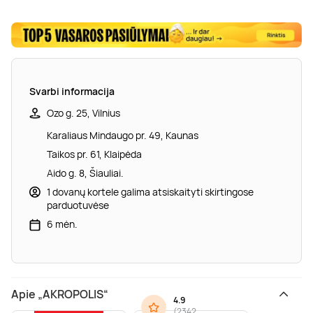
Svarbi informacija
Ozo g. 25, Vilnius
Karaliaus Mindaugo pr. 49, Kaunas
Taikos pr. 61, Klaipėda
Aido g. 8, Šiauliai.
1 dovanų kortele galima atsiskaityti skirtingose
parduotuvėse
6 mėn.
Apie „AKROPOLIS“
4.9
(
2342