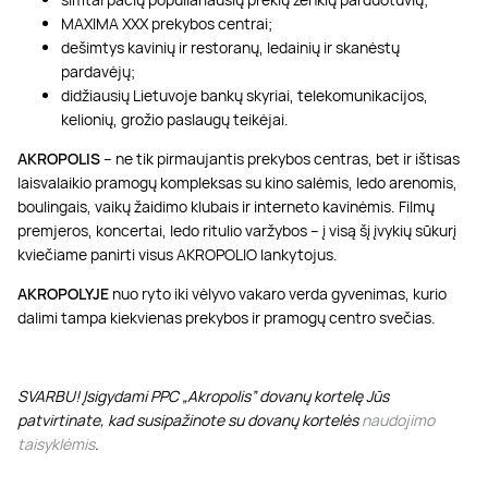
MAXIMA XXX prekybos centrai;
dešimtys kavinių ir restoranų, ledainių ir skanėstų
pardavėjų;
didžiausių Lietuvoje bankų skyriai, telekomunikacijos,
kelionių, grožio paslaugų teikėjai.
AKROPOLIS
– ne tik pirmaujantis prekybos centras, bet ir ištisas
laisvalaikio pramogų kompleksas su kino salėmis, ledo arenomis,
boulingais, vaikų žaidimo klubais ir interneto kavinėmis. Filmų
premjeros, koncertai, ledo ritulio varžybos – į visą šį įvykių sūkurį
kviečiame panirti visus AKROPOLIO lankytojus.
AKROPOLYJE
nuo ryto iki vėlyvo vakaro verda gyvenimas, kurio
dalimi tampa kiekvienas prekybos ir pramogų centro svečias.
SVARBU! Įsigydami PPC „Akropolis” dovanų kortelę Jūs
patvirtinate, kad susipažinote su dovanų kortelės
naudojimo
taisyklėmis
.