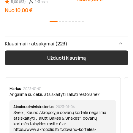
5,00 (83)
1-3 asm.
Nuo 10,00 €
Klausimai ir atsakymai (223)
Užduoti klausimą
Marius
· 2023-01-01
Sa
Ar galima su čekiu atsiskaityti Talluti restorane?
Sv
er
Atsako administratorius
· 2023-01-04
Sveiki, Kauno Akropolyje dovanų kortele negalima
atsiskaityti „Talutti Bakes & Shakes“, dovanų
kortelės taisykles rasite čia:
https://www.akropolis.lt/lt/dovanu-korteles-