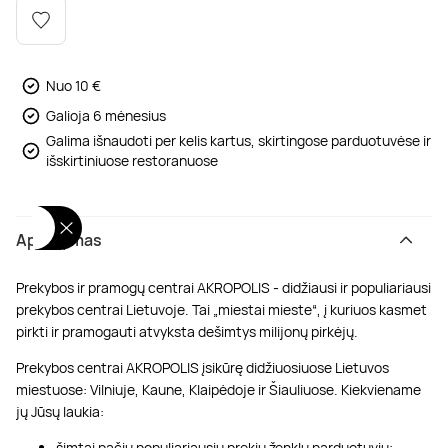
Poilsis dvaruose ir pilyse
Masažų kompleksai
Kitos vandens pramogos
Nuo 10 €
Galioja 6 mėnesius
Galima išnaudoti per kelis kartus, skirtingose parduotuvėse ir
išskirtiniuose restoranuose
Aprašymas
Prekybos ir pramogų centrai AKROPOLIS - didžiausi ir populiariausi
prekybos centrai Lietuvoje. Tai „miestai mieste“, į kuriuos kasmet
pirkti ir pramogauti atvyksta dešimtys milijonų pirkėjų.
Prekybos centrai AKROPOLIS įsikūrę didžiuosiuose Lietuvos
miestuose: Vilniuje, Kaune, Klaipėdoje ir Šiauliuose. Kiekviename
jų Jūsų laukia:
šimtai pačių populiariausių prekių ženklų parduotuvių;