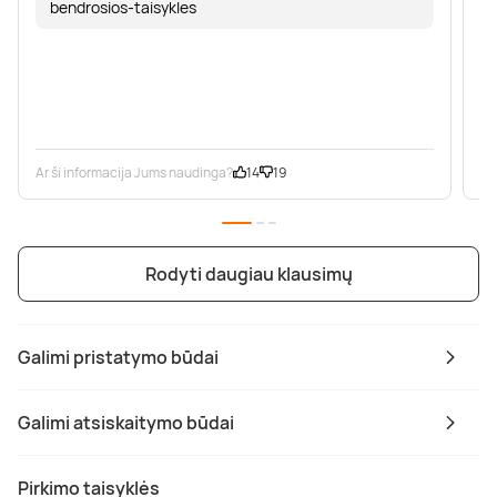
bendrosios-taisykles
Ar ši informacija Jums naudinga?
14
19
Ar
Rodyti daugiau klausimų
Galimi pristatymo būdai
Galimi atsiskaitymo būdai
Pirkimo taisyklės