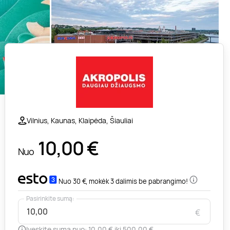
Vilnius, Kaunas, Klaipėda, Šiauliai
10,00
€
Nuo
Nuo 30 €, mokėk 3 dalimis be pabrangimo!
Pasirinkite sumą:
€
Įveskite sumą nuo: 10,00 € iki 500,00 €