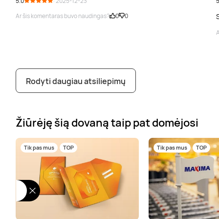
5.0
· 2025-12-23
5
Ar šis komentaras buvo naudingas?
0
0
A
Rodyti daugiau atsiliepimų
Žiūrėję šią dovaną taip pat domėjosi
Tik pas mus
TOP
Tik pas mus
TOP