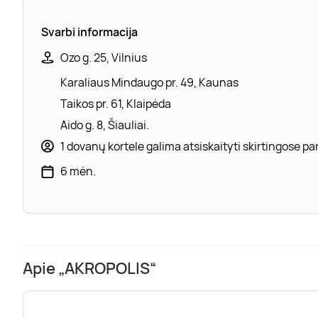
Svarbi informacija
Ozo g. 25, Vilnius
Karaliaus Mindaugo pr. 49, Kaunas
Taikos pr. 61, Klaipėda
Aido g. 8, Šiauliai.
1 dovanų kortele galima atsiskaityti skirtingose 
6 mėn.
Apie „AKROPOLIS“