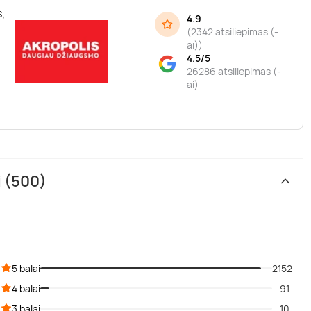
,
4.9
(
2342 atsiliepimas (-
ai)
)
4.5/5
26286 atsiliepimas (-
ai)
i (500)
5 balai
2152
4 balai
91
3 balai
10