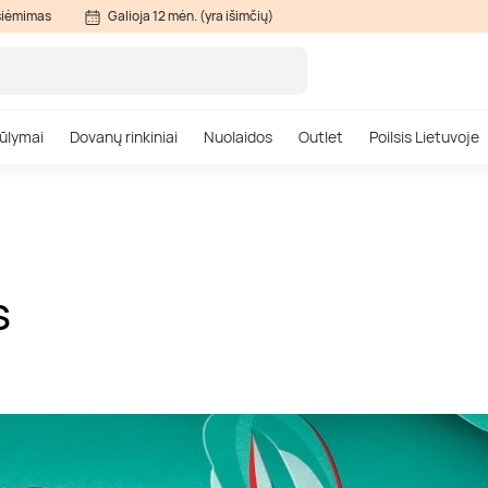
siėmimas
Galioja 12 mėn. (yra išimčių)
ūlymai
Dovanų rinkiniai
Nuolaidos
Outlet
Poilsis Lietuvoje
S