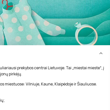
iariausi prekybos centrai Lietuvoje. Tai „miestai mieste“, į
jonų pirkėjų.
s miestuose: Vilniuje, Kaune, Klaipėdoje ir Šiauliuose.
vių;