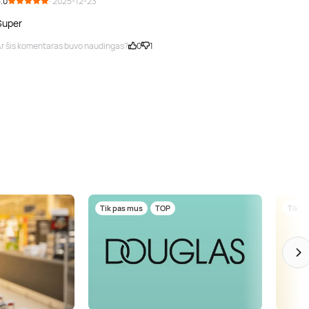
.0
· 2025-12-23
Super
r šis komentaras buvo naudingas?
0
1
Tik pas mus
TOP
Tik p