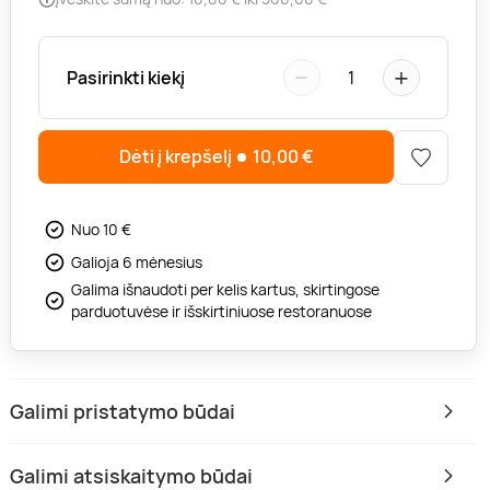
−
+
Pasirinkti kiekį
1
Dėti į krepšelį
10,00
€
Nuo 10 €
Galioja 6 mėnesius
Galima išnaudoti per kelis kartus, skirtingose
parduotuvėse ir išskirtiniuose restoranuose
Galimi pristatymo būdai
Galimi atsiskaitymo būdai