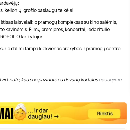
pardavėjų;
, kelionių, grožio paslaugų teikėjai.
r ištisas laisvalaikio pramogų kompleksas su kino salėmis,
to kavinėmis. Filmų premjeros, koncertai, ledo ritulio
 AKROPOLIO lankytojus.
 kurio dalimi tampa kiekvienas prekybos ir pramogų centro
virtinate, kad susipažinote su dovanų kortelės
naudojimo