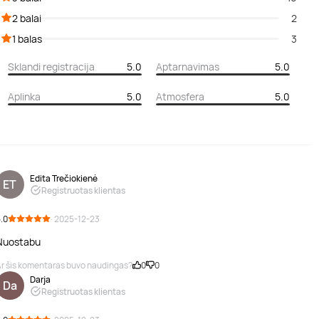
2 balai
2
1 balas
3
Sklandi registracija
5.0
Aptarnavimas
5.0
Aplinka
5.0
Atmosfera
5.0
Edita Trečiokienė
ET
Registruotas klientas
.0
· 2025-12-23
Nuostabu
r šis komentaras buvo naudingas?
0
0
Darja
Da
Registruotas klientas