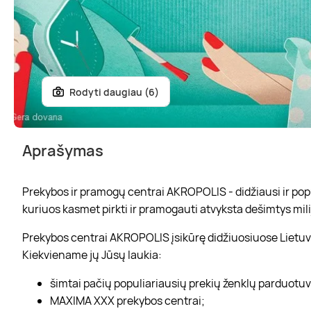
Rodyti daugiau (6)
Aprašymas
Prekybos ir pramogų centrai AKROPOLIS - didžiausi ir popul
kuriuos kasmet pirkti ir pramogauti atvyksta dešimtys mili
Prekybos centrai AKROPOLIS įsikūrę didžiuosiuose Lietuvo
Kiekviename jų Jūsų laukia:
šimtai pačių populiariausių prekių ženklų parduotu
MAXIMA XXX prekybos centrai;