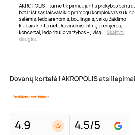
AKROPOLIS – tai ne tik pirmaujantis prekybos centras
bet ir ištisas laisvalaikio pramogų kompleksas su kino
salėmis, ledo arenomis, boulingais, vaikų žaidimo
klubais ir interneto kavinėmis. Filmų premjeros,
koncertai, ledo ritulio varžybos – į visą
...
Skaityti
daugiau
Dovanų kortelė | AKROPOLIS atsiliepima
Pasiūlymo vertinimas
4.9
4.5/5