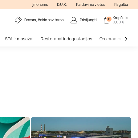
Įmonėms
D.U.K.
Pardavimo vietos
Pagalba
Krepšelis
0
Dovanų čekio savitarna
Prisijungti
0,00 €
SPA ir masažai
Restoranai ir degustacijos
Oro pramogos
V