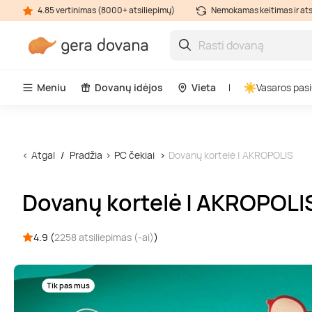
4.85 vertinimas (8000+ atsiliepimų)
Nemokamas keitimas ir at
Meniu
Dovanų idėjos
Vieta
Vasaros pasi
Atgal
Pradžia
PC čekiai
Dovanų kortelė | AKROPOLIS
Dovanų kortelė | AKROPOLI
4.9 (
2258 atsiliepimas (-ai)
)
Tik pas mus