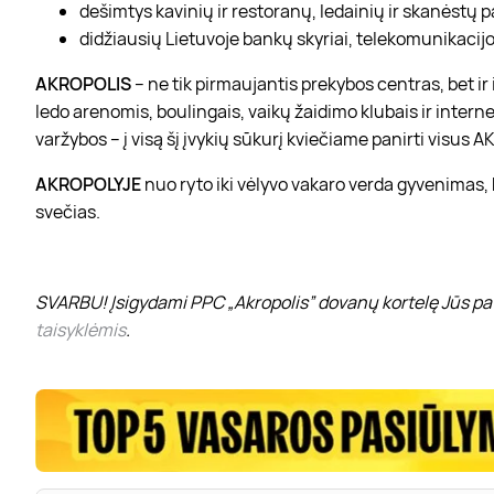
dešimtys kavinių ir restoranų, ledainių ir skanėstų 
didžiausių Lietuvoje bankų skyriai, telekomunikacijos
AKROPOLIS
– ne tik pirmaujantis prekybos centras, bet i
ledo arenomis, boulingais, vaikų žaidimo klubais ir interne
varžybos – į visą šį įvykių sūkurį kviečiame panirti visus
AKROPOLYJE
nuo ryto iki vėlyvo vakaro verda gyvenimas,
svečias.
SVARBU! Įsigydami PPC „Akropolis” dovanų kortelę Jūs pat
taisyklėmis
.