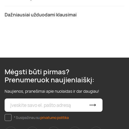
Dažniausiai užduodami klausimai
Mėgsti būti pirmas?
Prenumeruok naujienlaiškį:
Naujienos, pranešimai apie nuolaidas ir dar daugiau!
* Susipažinau su
privatumo politika