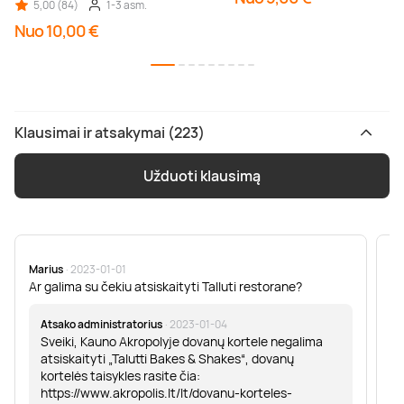
5,00 (84)
1-3 asm.
Nuo 10,00 €
Klausimai ir atsakymai (223)
Užduoti klausimą
Marius
· 2023-01-01
Sa
Ar galima su čekiu atsiskaityti Talluti restorane?
Sv
er
Atsako administratorius
· 2023-01-04
Sveiki, Kauno Akropolyje dovanų kortele negalima
atsiskaityti „Talutti Bakes & Shakes“, dovanų
kortelės taisykles rasite čia:
https://www.akropolis.lt/lt/dovanu-korteles-