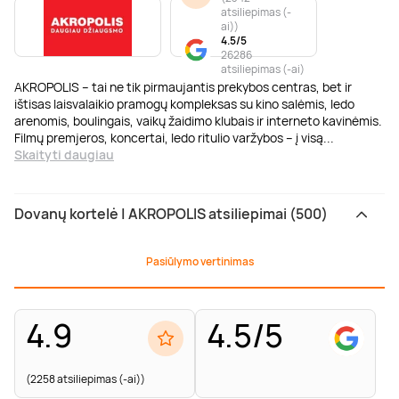
atsiliepimas (-
ai)
)
4.5/5
26286
atsiliepimas (-ai)
AKROPOLIS – tai ne tik pirmaujantis prekybos centras, bet ir
ištisas laisvalaikio pramogų kompleksas su kino salėmis, ledo
arenomis, boulingais, vaikų žaidimo klubais ir interneto kavinėmis.
Filmų premjeros, koncertai, ledo ritulio varžybos – į visą
...
Skaityti daugiau
Dovanų kortelė | AKROPOLIS atsiliepimai (500)
Pasiūlymo vertinimas
4.9
4.5/5
(2258 atsiliepimas (-ai))