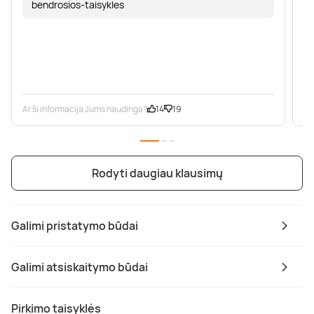
bendrosios-taisykles
Ar ši informacija Jums naudinga?
14
19
Ar
Rodyti daugiau klausimų
Galimi pristatymo būdai
Galimi atsiskaitymo būdai
Pirkimo taisyklės