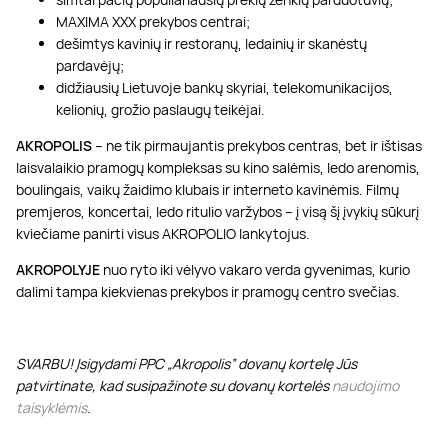
MAXIMA XXX prekybos centrai;
dešimtys kavinių ir restoranų, ledainių ir skanėstų
pardavėjų;
didžiausių Lietuvoje bankų skyriai, telekomunikacijos,
kelionių, grožio paslaugų teikėjai.
AKROPOLIS
– ne tik pirmaujantis prekybos centras, bet ir ištisas
laisvalaikio pramogų kompleksas su kino salėmis, ledo arenomis,
boulingais, vaikų žaidimo klubais ir interneto kavinėmis. Filmų
premjeros, koncertai, ledo ritulio varžybos – į visą šį įvykių sūkurį
kviečiame panirti visus AKROPOLIO lankytojus.
AKROPOLYJE
nuo ryto iki vėlyvo vakaro verda gyvenimas, kurio
dalimi tampa kiekvienas prekybos ir pramogų centro svečias.
SVARBU! Įsigydami PPC „Akropolis” dovanų kortelę Jūs
patvirtinate, kad susipažinote su dovanų kortelės
naudojimo
taisyklėmis
.