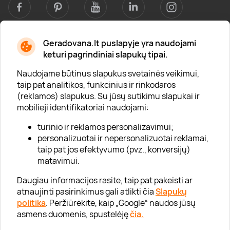
Geradovana.lt puslapyje yra naudojami
Apie mus
keturi pagrindiniai slapukų tipai.
Apie „Gera Dovana“
Naudojame būtinus slapukus svetainės veikimui,
taip pat analitikos, funkcinius ir rinkodaros
Lojalumo klubas
(reklamos) slapukus. Su jūsų sutikimu slapukai ir
Karjera
mobilieji identifikatoriai naudojami:
Visi partneriai
turinio ir reklamos personalizavimui;
personalizuotai ir nepersonalizuotai reklamai,
Kontaktai
taip pat jos efektyvumo (pvz., konversijų)
Tinklaraštis
matavimui.
Daugiau informacijos rasite, taip pat pakeisti ar
atnaujinti pasirinkimus gali atlikti čia
Slapukų
Informacija
politika
. Peržiūrėkite, kaip „Google“ naudos jūsų
asmens duomenis, spustelėję
čia.
„GERA DOVANA“ GRUPĖ