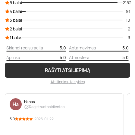
5 balai
2152
4 balai
91
3 balai
10
2 balai
2
1 balas
3
Sklandi registracija
5.0
Aptarnavimas
5.0
Aplinka
5.0
Atmosfera
5.0
RAŠYTI ATSILIEPIMĄ
Atsiliepimų taisyklės
Hanas
Ha
Registruotas klientas
5.0
· 2026-01-22
5