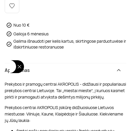
Poilsis dvaruose ir pilyse
Masažų kompleksai
Kitos vandens pramogos
Nuo 10 €
Galioja 6 mėnesius
Galima išnaudoti per kelis kartus, skirtingose parduotuvėse ir
išskirtiniuose restoranuose
Aprašymas
Prekybos ir pramogų centrai AKROPOLIS - didžiausi ir populiariausi
prekybos centrai Lietuvoje. Tai „miestai mieste“, į kuriuos kasmet
pirkti ir pramogauti atvyksta dešimtys milijonų pirkėjų.
Prekybos centrai AKROPOLIS įsikūrę didžiuosiuose Lietuvos
miestuose: Vilniuje, Kaune, Klaipėdoje ir Šiauliuose. Kiekviename
jų Jūsų laukia:
šimtai pačių populiariausių prekių ženklų parduotuvių;