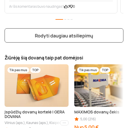
Ar šis komentaras buvo naudingas?
0
0
A
Rodyti daugiau atsiliepimų
Žiūrėję šią dovaną taip pat domėjosi
Tik pas mus
TOP
Tik pas mus
TOP
Įspūdžių dovanų kortelė | GERA
MAXIMOS dovanų čekis
DOVANA
5,00 (216)
Vilnius (aps.), Kaunas (aps.), Klaipėda (aps.), Palanga (aps.), Nida (aps.), Druskin
Kiti miestai
Nuo 5,00 €