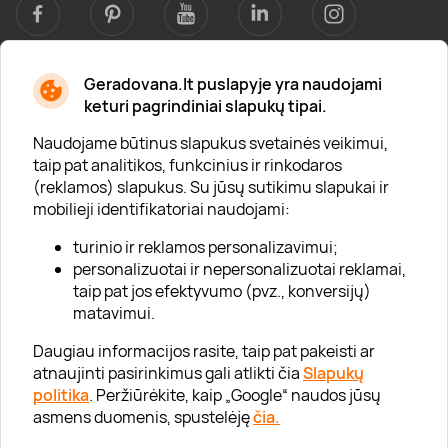
Geradovana.lt puslapyje yra naudojami
Apie mus
keturi pagrindiniai slapukų tipai.
Apie „Gera Dovana“
Naudojame būtinus slapukus svetainės veikimui,
taip pat analitikos, funkcinius ir rinkodaros
Lojalumo klubas
(reklamos) slapukus. Su jūsų sutikimu slapukai ir
Karjera
mobilieji identifikatoriai naudojami:
Visi partneriai
turinio ir reklamos personalizavimui;
personalizuotai ir nepersonalizuotai reklamai,
Kontaktai
taip pat jos efektyvumo (pvz., konversijų)
Tinklaraštis
matavimui.
Daugiau informacijos rasite, taip pat pakeisti ar
atnaujinti pasirinkimus gali atlikti čia
Slapukų
Informacija
politika
. Peržiūrėkite, kaip „Google“ naudos jūsų
asmens duomenis, spustelėję
čia.
„GERA DOVANA“ GRUPĖ