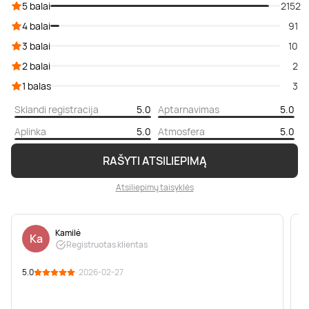
5 balai
2152
4 balai
91
3 balai
10
2 balai
2
1 balas
3
Sklandi registracija
5.0
Aptarnavimas
5.0
Aplinka
5.0
Atmosfera
5.0
RAŠYTI ATSILIEPIMĄ
Atsiliepimų taisyklės
Kamilė
Ka
Registruotas klientas
5.0
· 2026-02-27
5
S