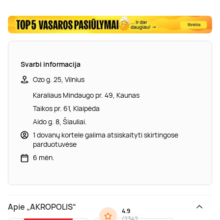
Svarbi informacija
Ozo g. 25, Vilnius
Karaliaus Mindaugo pr. 49, Kaunas
Taikos pr. 61, Klaipėda
Aido g. 8, Šiauliai.
1 dovanų kortele galima atsiskaityti skirtingose
parduotuvėse
6 mėn.
Apie „AKROPOLIS“
4.9
(
2342