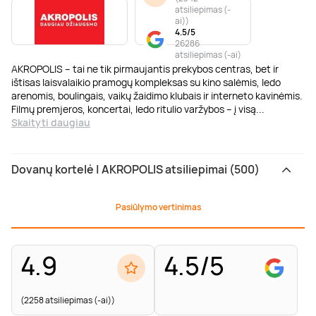
atsiliepimas (-
ai)
)
4.5/5
26286
atsiliepimas (-ai)
AKROPOLIS – tai ne tik pirmaujantis prekybos centras, bet ir
ištisas laisvalaikio pramogų kompleksas su kino salėmis, ledo
arenomis, boulingais, vaikų žaidimo klubais ir interneto kavinėmis.
Filmų premjeros, koncertai, ledo ritulio varžybos – į visą
...
Skaityti daugiau
Dovanų kortelė | AKROPOLIS atsiliepimai (500)
Pasiūlymo vertinimas
4.9
4.5/5
(2258 atsiliepimas (-ai))