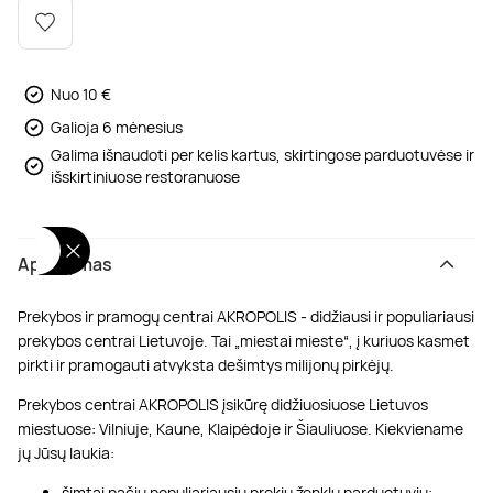
Poilsis dvaruose ir pilyse
Masažų kompleksai
Kitos vandens pramogos
Nuo 10 €
Galioja 6 mėnesius
Galima išnaudoti per kelis kartus, skirtingose parduotuvėse ir
išskirtiniuose restoranuose
Aprašymas
Prekybos ir pramogų centrai AKROPOLIS - didžiausi ir populiariausi
prekybos centrai Lietuvoje. Tai „miestai mieste“, į kuriuos kasmet
pirkti ir pramogauti atvyksta dešimtys milijonų pirkėjų.
Prekybos centrai AKROPOLIS įsikūrę didžiuosiuose Lietuvos
miestuose: Vilniuje, Kaune, Klaipėdoje ir Šiauliuose. Kiekviename
jų Jūsų laukia:
šimtai pačių populiariausių prekių ženklų parduotuvių;