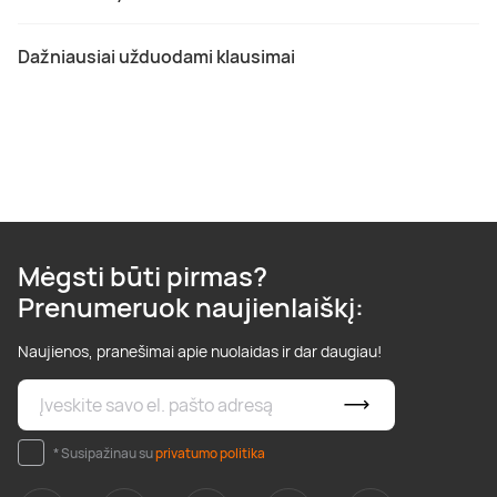
Dažniausiai užduodami klausimai
Mėgsti būti pirmas?
Prenumeruok naujienlaiškį:
Naujienos, pranešimai apie nuolaidas ir dar daugiau!
* Susipažinau su
privatumo politika