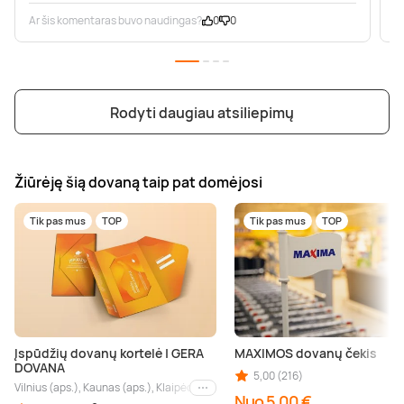
Ar šis komentaras buvo naudingas?
0
0
A
Rodyti daugiau atsiliepimų
Žiūrėję šią dovaną taip pat domėjosi
Tik pas mus
TOP
Tik pas mus
TOP
Įspūdžių dovanų kortelė | GERA
MAXIMOS dovanų čekis
DOVANA
5,00 (216)
Vilnius (aps.), Kaunas (aps.), Klaipėda (aps.), Palanga (aps.), Nida (aps.), Druskin
Kiti miestai
Nuo 5,00 €