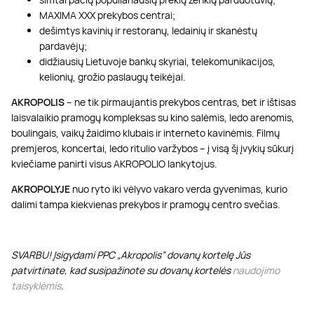
MAXIMA XXX prekybos centrai;
dešimtys kavinių ir restoranų, ledainių ir skanėstų
pardavėjų;
didžiausių Lietuvoje bankų skyriai, telekomunikacijos,
kelionių, grožio paslaugų teikėjai.
AKROPOLIS
– ne tik pirmaujantis prekybos centras, bet ir ištisas
laisvalaikio pramogų kompleksas su kino salėmis, ledo arenomis,
boulingais, vaikų žaidimo klubais ir interneto kavinėmis. Filmų
premjeros, koncertai, ledo ritulio varžybos – į visą šį įvykių sūkurį
kviečiame panirti visus AKROPOLIO lankytojus.
AKROPOLYJE
nuo ryto iki vėlyvo vakaro verda gyvenimas, kurio
dalimi tampa kiekvienas prekybos ir pramogų centro svečias.
SVARBU! Įsigydami PPC „Akropolis” dovanų kortelę Jūs
patvirtinate, kad susipažinote su dovanų kortelės
naudojimo
taisyklėmis
.