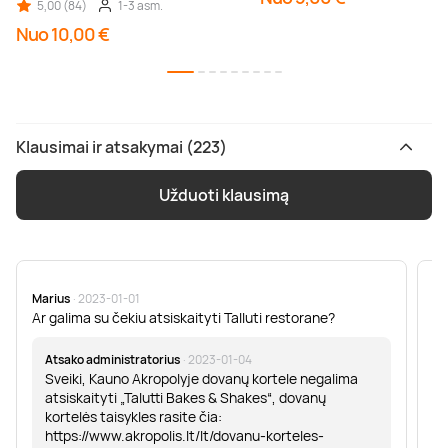
5,00 (84)
1-3 asm.
Nuo 10,00 €
Klausimai ir atsakymai (223)
Užduoti klausimą
Marius
· 2023-01-01
Sa
Ar galima su čekiu atsiskaityti Talluti restorane?
Sv
er
Atsako administratorius
· 2023-01-04
Sveiki, Kauno Akropolyje dovanų kortele negalima
atsiskaityti „Talutti Bakes & Shakes“, dovanų
kortelės taisykles rasite čia:
https://www.akropolis.lt/lt/dovanu-korteles-