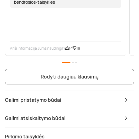
bendrosios-taisykles
Ar ši informacija Jums naudinga?
14
19
Ar
Rodyti daugiau klausimų
Galimi pristatymo būdai
Galimi atsiskaitymo būdai
Pirkimo taisyklės