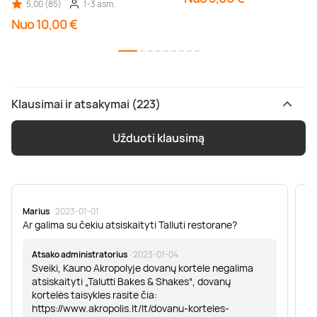
5,00 (85)
1-3 asm.
Nuo 10,00 €
Klausimai ir atsakymai (223)
Užduoti klausimą
Marius
· 2023-01-01
Sa
Ar galima su čekiu atsiskaityti Talluti restorane?
Sv
er
Atsako administratorius
· 2023-01-04
Sveiki, Kauno Akropolyje dovanų kortele negalima
atsiskaityti „Talutti Bakes & Shakes“, dovanų
kortelės taisykles rasite čia:
https://www.akropolis.lt/lt/dovanu-korteles-