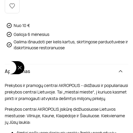
Poilsis dvaruose ir pilyse
Masažų kompleksai
Kitos vandens pramogos
Nuo 10 €
Galioja 6 mėnesius
Galima išnaudoti per kelis kartus, skirtingose parduotuvėse ir
išskirtiniuose restoranuose
Aprašymas
Prekybos ir pramogų centrai AKROPOLIS - didžiausi ir populiariausi
prekybos centrai Lietuvoje. Tai „miestai mieste“, į kuriuos kasmet
pirkti ir pramogauti atvyksta dešimtys milijonų pirkėjų.
Prekybos centrai AKROPOLIS įsikūrę didžiuosiuose Lietuvos
miestuose: Vilniuje, Kaune, Klaipėdoje ir Šiauliuose. Kiekviename
jų Jūsų laukia:
šimtai pačių populiariausių prekių ženklų parduotuvių;