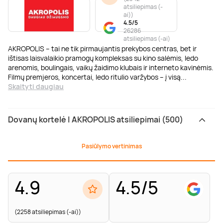
atsiliepimas (-
ai)
)
4.5/5
26286
atsiliepimas (-ai)
AKROPOLIS – tai ne tik pirmaujantis prekybos centras, bet ir
ištisas laisvalaikio pramogų kompleksas su kino salėmis, ledo
arenomis, boulingais, vaikų žaidimo klubais ir interneto kavinėmis.
Filmų premjeros, koncertai, ledo ritulio varžybos – į visą
...
Skaityti daugiau
Dovanų kortelė | AKROPOLIS atsiliepimai (500)
Pasiūlymo vertinimas
4.9
4.5/5
(2258 atsiliepimas (-ai))