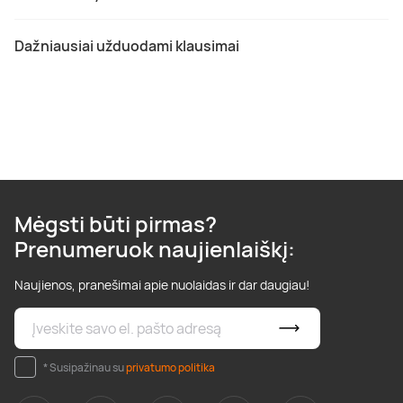
Dažniausiai užduodami klausimai
Mėgsti būti pirmas?
Prenumeruok naujienlaiškį:
Naujienos, pranešimai apie nuolaidas ir dar daugiau!
* Susipažinau su
privatumo politika