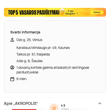
Svarbi informacija
Ozo g. 25, Vilnius
Karaliaus Mindaugo pr. 49, Kaunas
Taikos pr. 61, Klaipėda
Aido g. 8, Šiauliai.
1 dovanų kortele galima atsiskaityti skirtingose
parduotuvėse
6 mėn.
Apie „AKROPOLIS“
4.9
(
2342