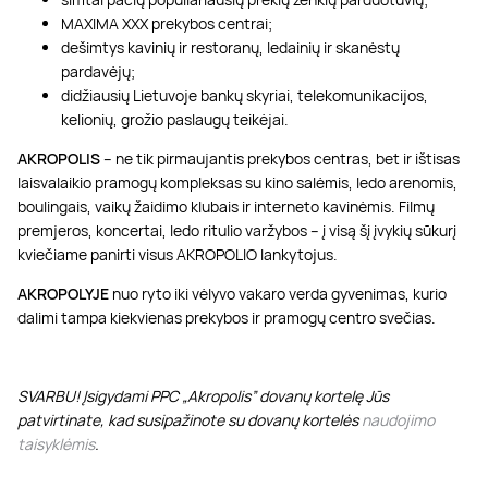
MAXIMA XXX prekybos centrai;
dešimtys kavinių ir restoranų, ledainių ir skanėstų
pardavėjų;
didžiausių Lietuvoje bankų skyriai, telekomunikacijos,
kelionių, grožio paslaugų teikėjai.
AKROPOLIS
– ne tik pirmaujantis prekybos centras, bet ir ištisas
laisvalaikio pramogų kompleksas su kino salėmis, ledo arenomis,
boulingais, vaikų žaidimo klubais ir interneto kavinėmis. Filmų
premjeros, koncertai, ledo ritulio varžybos – į visą šį įvykių sūkurį
kviečiame panirti visus AKROPOLIO lankytojus.
AKROPOLYJE
nuo ryto iki vėlyvo vakaro verda gyvenimas, kurio
dalimi tampa kiekvienas prekybos ir pramogų centro svečias.
SVARBU! Įsigydami PPC „Akropolis” dovanų kortelę Jūs
patvirtinate, kad susipažinote su dovanų kortelės
naudojimo
taisyklėmis
.