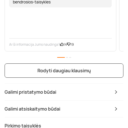
bendrosios-taisykles
Ar ši informacija Jums naudinga?
14
19
Ar
Rodyti daugiau klausimų
Galimi pristatymo būdai
Galimi atsiskaitymo būdai
Pirkimo taisyklės