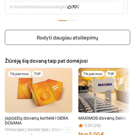
Ar šis komentaras buvo naudingas?
0
0
A
Rodyti daugiau atsiliepimų
Žiūrėję šią dovaną taip pat domėjosi
Tik pas mus
TOP
Tik pas mus
TOP
Įspūdžių dovanų kortelė | GERA
MAXIMOS dovanų čekis
DOVANA
5,00 (216)
Vilnius (aps.), Kaunas (aps.), Klaipėda (aps.), Palanga (aps.), Nida (aps.), Druskin
Kiti miestai
Nuo 5,00 €