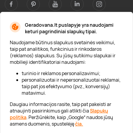
Geradovana.lt puslapyje yra naudojami
Apie mus
keturi pagrindiniai slapukų tipai.
Apie „Gera Dovana“
Naudojame būtinus slapukus svetainės veikimui,
taip pat analitikos, funkcinius ir rinkodaros
Lojalumo klubas
(reklamos) slapukus. Su jūsų sutikimu slapukai ir
Karjera
mobilieji identifikatoriai naudojami:
Visi partneriai
turinio ir reklamos personalizavimui;
personalizuotai ir nepersonalizuotai reklamai,
Kontaktai
taip pat jos efektyvumo (pvz., konversijų)
Tinklaraštis
matavimui.
Daugiau informacijos rasite, taip pat pakeisti ar
atnaujinti pasirinkimus gali atlikti čia
Slapukų
Informacija
politika
. Peržiūrėkite, kaip „Google“ naudos jūsų
asmens duomenis, spustelėję
čia.
„GERA DOVANA“ GRUPĖ