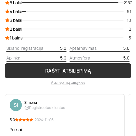
5 balai
2152
4 balai
91
3 balai
10
2 balai
2
1 balas
3
Sklandi registracija
5.0
Aptarnavimas
5.0
Aplinka
5.0
Atmosfera
5.0
RAŠYTI ATSILIEPIMĄ
Atsiliepimų taisyklės
Simona
Si
Registruotas klientas
5.0
· 2024-11-06
5
Puikiai