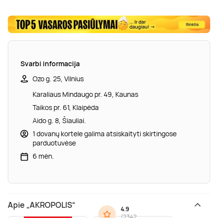
Svarbi informacija
Ozo g. 25, Vilnius
Karaliaus Mindaugo pr. 49, Kaunas
Taikos pr. 61, Klaipėda
Aido g. 8, Šiauliai.
1 dovanų kortele galima atsiskaityti skirtingose
parduotuvėse
6 mėn.
Apie „AKROPOLIS“
4.9
(
2342