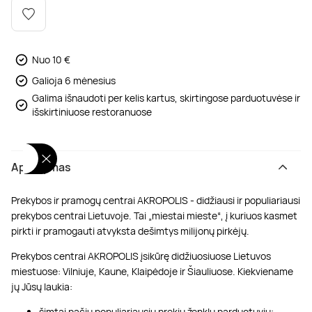
Poilsis dvaruose ir pilyse
Masažų kompleksai
Kitos vandens pramogos
Nuo 10 €
Galioja 6 mėnesius
Galima išnaudoti per kelis kartus, skirtingose parduotuvėse ir
išskirtiniuose restoranuose
Aprašymas
Prekybos ir pramogų centrai AKROPOLIS - didžiausi ir populiariausi
prekybos centrai Lietuvoje. Tai „miestai mieste“, į kuriuos kasmet
pirkti ir pramogauti atvyksta dešimtys milijonų pirkėjų.
Prekybos centrai AKROPOLIS įsikūrę didžiuosiuose Lietuvos
miestuose: Vilniuje, Kaune, Klaipėdoje ir Šiauliuose. Kiekviename
jų Jūsų laukia:
šimtai pačių populiariausių prekių ženklų parduotuvių;