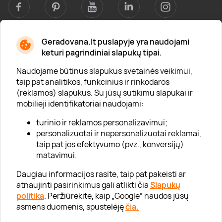
Geradovana.lt puslapyje yra naudojami
Apie mus
keturi pagrindiniai slapukų tipai.
Apie „Gera Dovana“
Naudojame būtinus slapukus svetainės veikimui,
taip pat analitikos, funkcinius ir rinkodaros
Lojalumo klubas
(reklamos) slapukus. Su jūsų sutikimu slapukai ir
Karjera
mobilieji identifikatoriai naudojami:
Visi partneriai
turinio ir reklamos personalizavimui;
personalizuotai ir nepersonalizuotai reklamai,
Kontaktai
taip pat jos efektyvumo (pvz., konversijų)
Tinklaraštis
matavimui.
Daugiau informacijos rasite, taip pat pakeisti ar
atnaujinti pasirinkimus gali atlikti čia
Slapukų
Informacija
politika
. Peržiūrėkite, kaip „Google“ naudos jūsų
asmens duomenis, spustelėję
čia.
„GERA DOVANA“ GRUPĖ