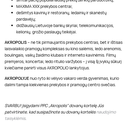
MAXIMA XXX prekybos centrai;
dešimtys kavinių ir restoranų, ledainių ir skanėstų
pardavėjų;
didžiausių Lietuvoje bankų skyriai, telekomunikacijos,
kelionių, grožio paslaugų teikėjai.
AKROPOLIS
– ne tik pirmaujantis prekybos centras, bet ir ištisas
laisvalaikio pramogų kompleksas su kino salėmis, ledo arenomis,
boulingais, vaikų žaidimo klubais ir interneto kavinėmis. Filmų
premjeros, koncertai, ledo ritulio varžybos – į visą šį įvykių sūkurį
kviečiame panirti visus AKROPOLIO lankytojus.
AKROPOLYJE
nuo ryto iki vėlyvo vakaro verda gyvenimas, kurio
dalimi tampa kiekvienas prekybos ir pramogų centro svečias.
SVARBU! Įsigydami PPC „Akropolis” dovanų kortelę Jūs
patvirtinate, kad susipažinote su dovanų kortelės
naudojimo
taisyklėmis
.