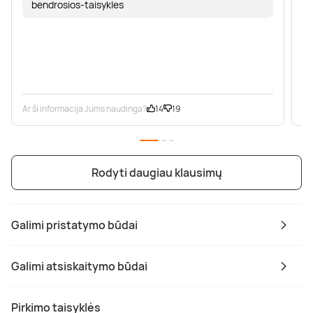
bendrosios-taisykles
Ar ši informacija Jums naudinga?
14
19
Ar
Rodyti daugiau klausimų
Galimi pristatymo būdai
Galimi atsiskaitymo būdai
Pirkimo taisyklės