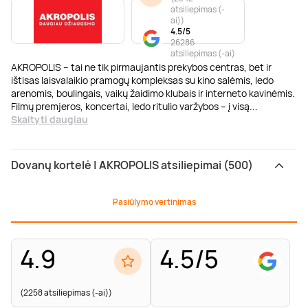
atsiliepimas (-
ai)
)
4.5/5
26286
atsiliepimas (-ai)
AKROPOLIS – tai ne tik pirmaujantis prekybos centras, bet ir
ištisas laisvalaikio pramogų kompleksas su kino salėmis, ledo
arenomis, boulingais, vaikų žaidimo klubais ir interneto kavinėmis.
Filmų premjeros, koncertai, ledo ritulio varžybos – į visą
...
Skaityti daugiau
Dovanų kortelė | AKROPOLIS atsiliepimai (500)
Pasiūlymo vertinimas
4.9
4.5/5
(2258 atsiliepimas (-ai))