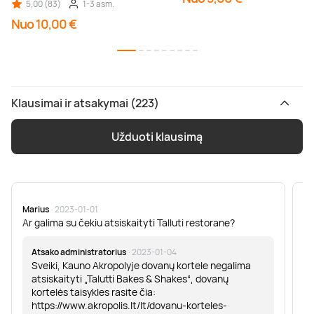
5,00 (83)
1-3 asm.
Nuo 10,00 €
Klausimai ir atsakymai (223)
Užduoti klausimą
Marius
· 2023-01-01
Sa
Ar galima su čekiu atsiskaityti Talluti restorane?
Sv
er
Atsako administratorius
· 2023-01-04
Sveiki, Kauno Akropolyje dovanų kortele negalima
atsiskaityti „Talutti Bakes & Shakes“, dovanų
kortelės taisykles rasite čia:
https://www.akropolis.lt/lt/dovanu-korteles-