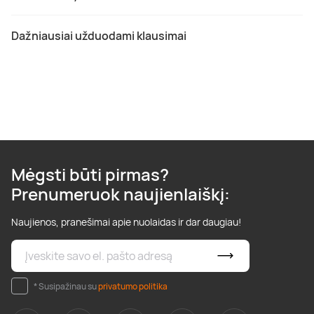
Dažniausiai užduodami klausimai
Mėgsti būti pirmas?
Prenumeruok naujienlaiškį:
Naujienos, pranešimai apie nuolaidas ir dar daugiau!
* Susipažinau su
privatumo politika