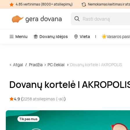
4.85 vertinimas (8000+ atsiliepimų)
Nemokamas keitimas ir at
Meniu
Dovanų idėjos
Vieta
Vasaros pasi
Atgal
Pradžia
PC čekiai
Dovanų kortelė | AKROPOLIS
Dovanų kortelė | AKROPOLI
4.9 (
2258 atsiliepimas (-ai)
)
Tik pas mus