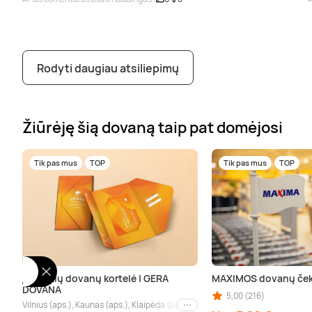
Rodyti daugiau atsiliepimų
Žiūrėję šią dovaną taip pat domėjosi
Tik pas mus
TOP
Tik pas mus
TOP
Įspūdžių dovanų kortelė | GERA
MAXIMOS dovanų ček
DOVANA
5,00 (216)
Vilnius (aps.), Kaunas (aps.), Klaipėda (aps.), Palanga (aps.), Nida (aps.), Drus
Kiti miestai