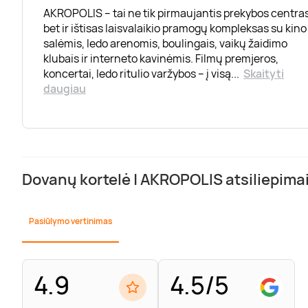
AKROPOLIS – tai ne tik pirmaujantis prekybos centras
bet ir ištisas laisvalaikio pramogų kompleksas su kino
salėmis, ledo arenomis, boulingais, vaikų žaidimo
klubais ir interneto kavinėmis. Filmų premjeros,
koncertai, ledo ritulio varžybos – į visą
...
Skaityti
daugiau
Dovanų kortelė | AKROPOLIS atsiliepima
Pasiūlymo vertinimas
4.9
4.5/5