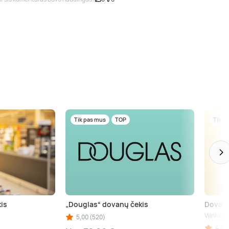
Tik pas mus
TOP
Tik p
is
„Douglas“ dovanų čekis
Dovanų
Vilnius
5,00 (520)
kininkai (aps.), Birštonas (aps.), Trakai (aps.), Šiauliai (aps.), Kupiškis (aps.), Pane
4,90