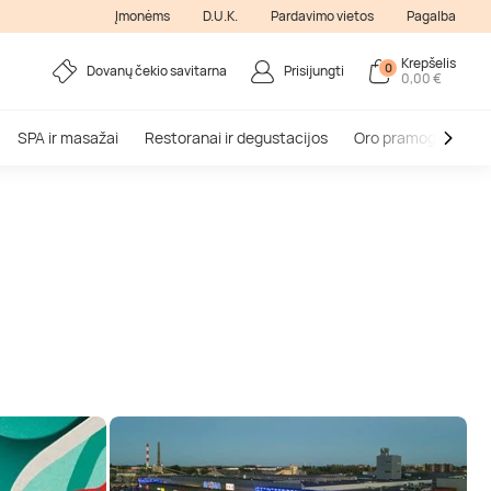
Įmonėms
D.U.K.
Pardavimo vietos
Pagalba
Krepšelis
0
Dovanų čekio savitarna
Prisijungti
0,00 €
SPA ir masažai
Restoranai ir degustacijos
Oro pramogos
V