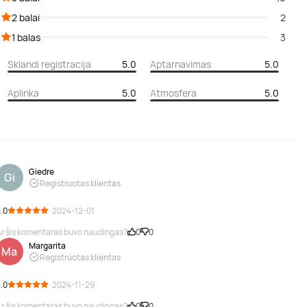
2 balai
2
1 balas
3
Sklandi registracija
5.0
Aptarnavimas
5.0
Aplinka
5.0
Atmosfera
5.0
Giedre
Gi
Registruotas klientas
.0
· 2024-12-01
r šis komentaras buvo naudingas?
0
0
Margarita
Ma
Registruotas klientas
.0
· 2024-11-29
r šis komentaras buvo naudingas?
0
0