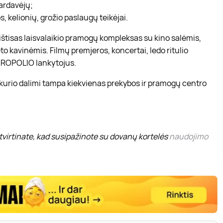
pardavėjų;
, kelionių, grožio paslaugų teikėjai.
r ištisas laisvalaikio pramogų kompleksas su kino salėmis,
to kavinėmis. Filmų premjeros, koncertai, ledo ritulio
 AKROPOLIO lankytojus.
 kurio dalimi tampa kiekvienas prekybos ir pramogų centro
virtinate, kad susipažinote su dovanų kortelės
naudojimo