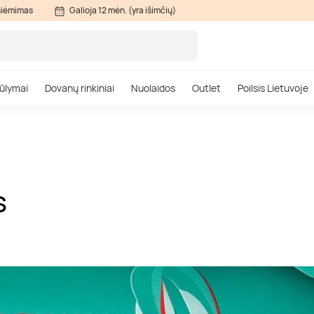
siėmimas
Galioja 12 mėn. (yra išimčių)
ūlymai
Dovanų rinkiniai
Nuolaidos
Outlet
Poilsis Lietuvoje
S