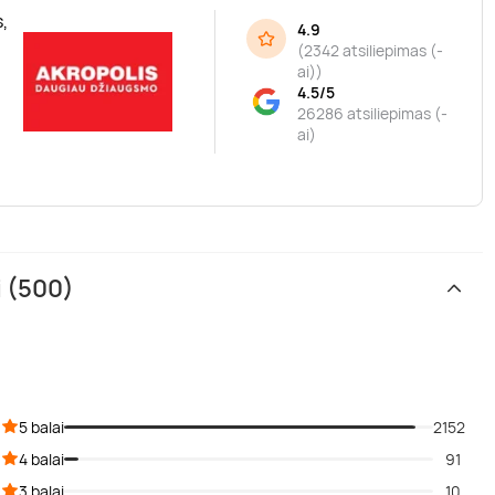
,
4.9
(
2342 atsiliepimas (-
ai)
)
4.5/5
26286 atsiliepimas (-
ai)
i (500)
5 balai
2152
4 balai
91
3 balai
10