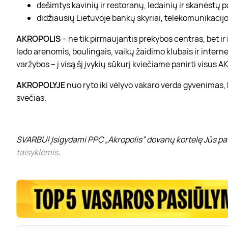
dešimtys kavinių ir restoranų, ledainių ir skanėstų 
didžiausių Lietuvoje bankų skyriai, telekomunikacijos
AKROPOLIS
– ne tik pirmaujantis prekybos centras, bet i
ledo arenomis, boulingais, vaikų žaidimo klubais ir interne
varžybos – į visą šį įvykių sūkurį kviečiame panirti visus
AKROPOLYJE
nuo ryto iki vėlyvo vakaro verda gyvenimas,
svečias.
SVARBU! Įsigydami PPC „Akropolis” dovanų kortelę Jūs pat
taisyklėmis
.