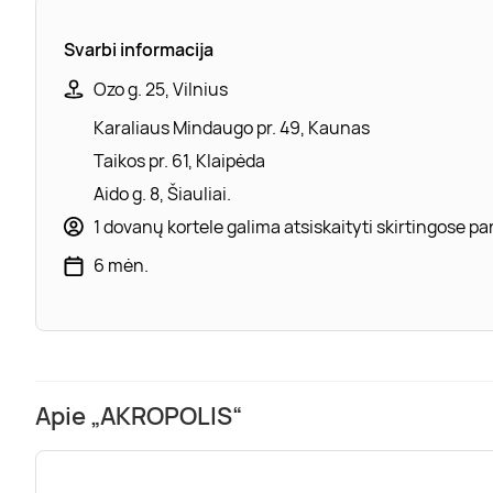
Svarbi informacija
Ozo g. 25, Vilnius
Karaliaus Mindaugo pr. 49, Kaunas
Taikos pr. 61, Klaipėda
Aido g. 8, Šiauliai.
1 dovanų kortele galima atsiskaityti skirtingose 
6 mėn.
Apie „AKROPOLIS“