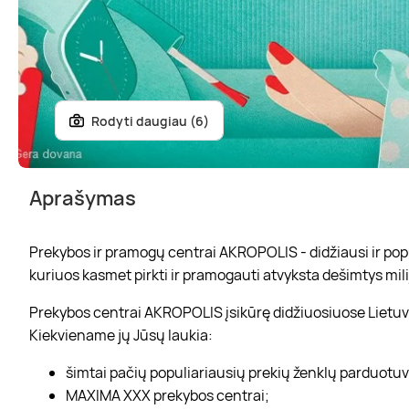
Rodyti daugiau (6)
Aprašymas
Prekybos ir pramogų centrai AKROPOLIS - didžiausi ir popul
kuriuos kasmet pirkti ir pramogauti atvyksta dešimtys mili
Prekybos centrai AKROPOLIS įsikūrę didžiuosiuose Lietuvo
Kiekviename jų Jūsų laukia:
šimtai pačių populiariausių prekių ženklų parduotu
MAXIMA XXX prekybos centrai;