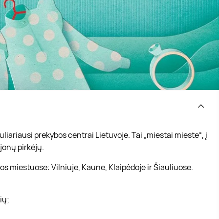
iariausi prekybos centrai Lietuvoje. Tai „miestai mieste“, į
jonų pirkėjų.
s miestuose: Vilniuje, Kaune, Klaipėdoje ir Šiauliuose.
vių;