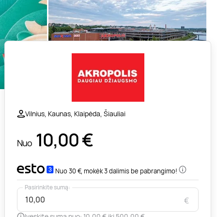
Vilnius, Kaunas, Klaipėda, Šiauliai
10,00
€
Nuo
Nuo 30 €, mokėk 3 dalimis be pabrangimo!
Pasirinkite sumą:
€
Įveskite sumą nuo: 10,00 € iki 500,00 €