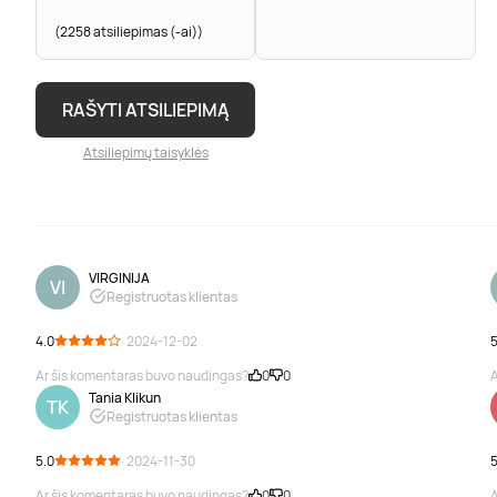
(2258 atsiliepimas (-ai))
RAŠYTI ATSILIEPIMĄ
Atsiliepimų taisyklės
VIRGINIJA
VI
Registruotas klientas
4.0
· 2024-12-02
5
Ar šis komentaras buvo naudingas?
0
0
A
Tania Klikun
TK
Registruotas klientas
5.0
· 2024-11-30
5
Ar šis komentaras buvo naudingas?
0
0
A