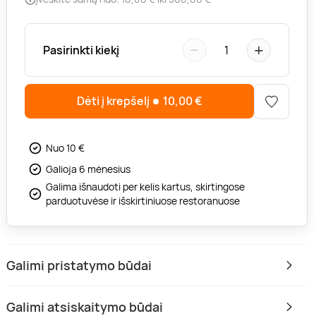
−
+
Pasirinkti kiekį
1
Dėti į krepšelį
10,00
€
Nuo 10 €
Galioja 6 mėnesius
Galima išnaudoti per kelis kartus, skirtingose
parduotuvėse ir išskirtiniuose restoranuose
Galimi pristatymo būdai
Galimi atsiskaitymo būdai