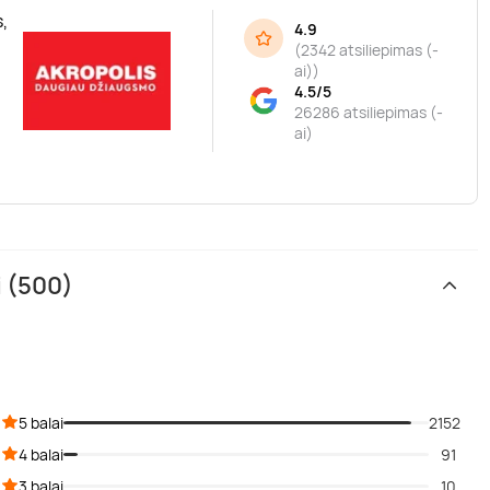
,
4.9
(
2342 atsiliepimas (-
ai)
)
4.5/5
26286 atsiliepimas (-
ai)
i (500)
5 balai
2152
4 balai
91
3 balai
10