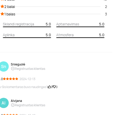
2 balai
2
1 balas
3
Sklandi registracija
5.0
Aptarnavimas
5.0
Aplinka
5.0
Atmosfera
5.0
Snieguolė
Sn
Registruotas klientas
.0
· 2024-12-13
r šis komentaras buvo naudingas?
0
0
Alvijana
Al
Registruotas klientas