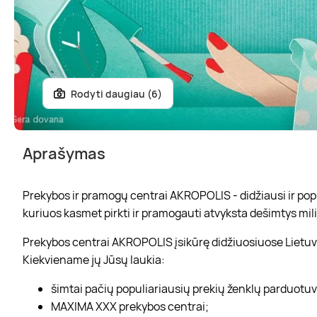
Rodyti daugiau (6)
Aprašymas
Prekybos ir pramogų centrai AKROPOLIS - didžiausi ir popul
kuriuos kasmet pirkti ir pramogauti atvyksta dešimtys mili
Prekybos centrai AKROPOLIS įsikūrę didžiuosiuose Lietuvo
Kiekviename jų Jūsų laukia:
šimtai pačių populiariausių prekių ženklų parduotu
MAXIMA XXX prekybos centrai;