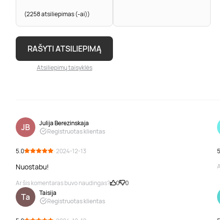
(2258 atsiliepimas (-ai))
RAŠYTI ATSILIEPIMĄ
Atsiliepimų taisyklės
Julija Berezinskaja
JB
Registruotas klientas
5.0
· 2024-12-13
5
Nuostabu!
A
Ar šis komentaras buvo naudingas?
0
0
Taisija
Ta
Registruotas klientas