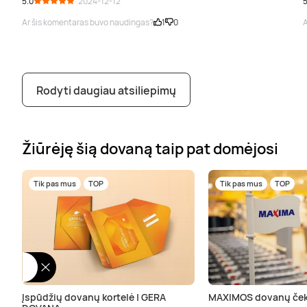
5.0
· 2024-12-12
5
Ar šis komentaras buvo naudingas?
1
0
A
Rodyti daugiau atsiliepimų
Žiūrėję šią dovaną taip pat domėjosi
Tik pas mus
TOP
Tik pas mus
TOP
Įspūdžių dovanų kortelė | GERA
MAXIMOS dovanų ček