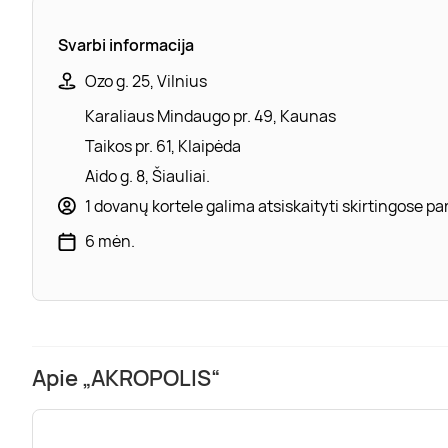
Svarbi informacija
Ozo g. 25, Vilnius
Karaliaus Mindaugo pr. 49, Kaunas
Taikos pr. 61, Klaipėda
Aido g. 8, Šiauliai.
1 dovanų kortele galima atsiskaityti skirtingose 
6 mėn.
Apie „AKROPOLIS“