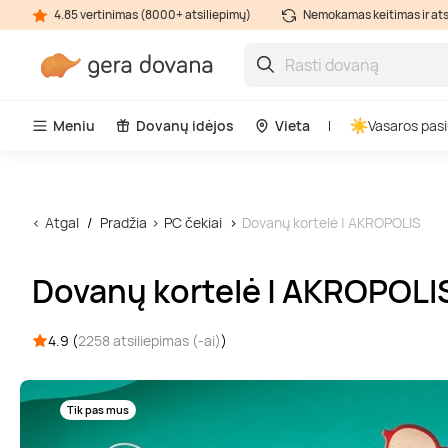
4.85 vertinimas (8000+ atsiliepimų)
Nemokamas keitimas ir at
Meniu
Dovanų idėjos
Vieta
Vasaros pasi
Atgal
Pradžia
PC čekiai
Dovanų kortelė | AKROPOLIS
Dovanų kortelė | AKROPOLI
4.9 (
2258 atsiliepimas (-ai)
)
Tik pas mus