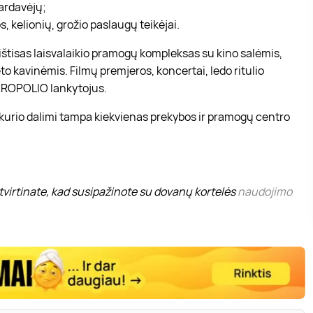
pardavėjų;
, kelionių, grožio paslaugų teikėjai.
r ištisas laisvalaikio pramogų kompleksas su kino salėmis,
to kavinėmis. Filmų premjeros, koncertai, ledo ritulio
 AKROPOLIO lankytojus.
 kurio dalimi tampa kiekvienas prekybos ir pramogų centro
virtinate, kad susipažinote su dovanų kortelės
naudojimo