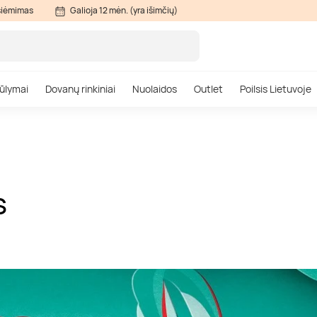
siėmimas
Galioja 12 mėn. (yra išimčių)
ūlymai
Dovanų rinkiniai
Nuolaidos
Outlet
Poilsis Lietuvoje
S