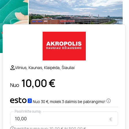
Vilnius, Kaunas, Klaipėda, Šiauliai
10,00
€
Nuo
Nuo 30 €, mokėk 3 dalimis be pabrangimo!
Pasirinkite sumą:
€
Įveskite sumą nuo: 10,00 € iki 500,00 €