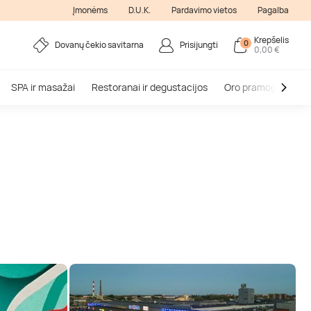
Įmonėms
D.U.K.
Pardavimo vietos
Pagalba
Krepšelis
0
Dovanų čekio savitarna
Prisijungti
0,00 €
SPA ir masažai
Restoranai ir degustacijos
Oro pramogos
V