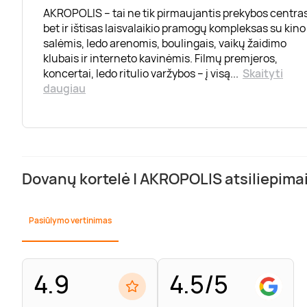
AKROPOLIS – tai ne tik pirmaujantis prekybos centras
bet ir ištisas laisvalaikio pramogų kompleksas su kino
salėmis, ledo arenomis, boulingais, vaikų žaidimo
klubais ir interneto kavinėmis. Filmų premjeros,
koncertai, ledo ritulio varžybos – į visą
...
Skaityti
daugiau
Dovanų kortelė | AKROPOLIS atsiliepima
Pasiūlymo vertinimas
4.9
4.5/5