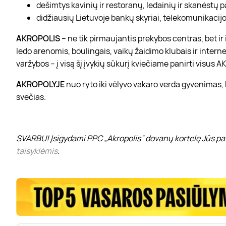
dešimtys kavinių ir restoranų, ledainių ir skanėstų 
didžiausių Lietuvoje bankų skyriai, telekomunikacijos
AKROPOLIS
– ne tik pirmaujantis prekybos centras, bet i
ledo arenomis, boulingais, vaikų žaidimo klubais ir interne
varžybos – į visą šį įvykių sūkurį kviečiame panirti visus
AKROPOLYJE
nuo ryto iki vėlyvo vakaro verda gyvenimas,
svečias.
SVARBU! Įsigydami PPC „Akropolis” dovanų kortelę Jūs pat
taisyklėmis
.