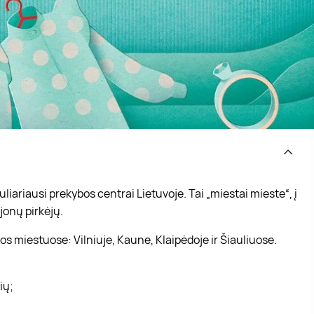
iariausi prekybos centrai Lietuvoje. Tai „miestai mieste“, į
jonų pirkėjų.
s miestuose: Vilniuje, Kaune, Klaipėdoje ir Šiauliuose.
vių;