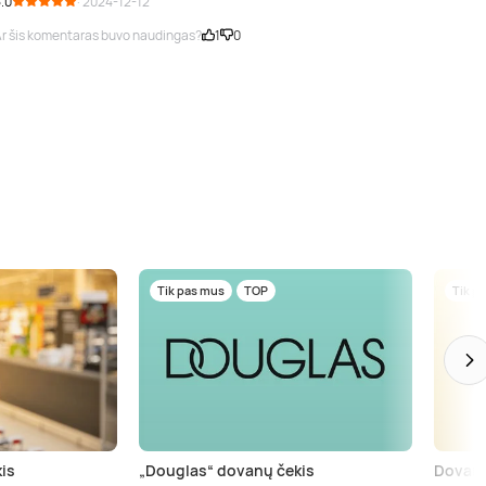
.0
· 2024-12-12
r šis komentaras buvo naudingas?
1
0
Tik pas mus
TOP
Tik p
is
„Douglas“ dovanų čekis
Dovanų