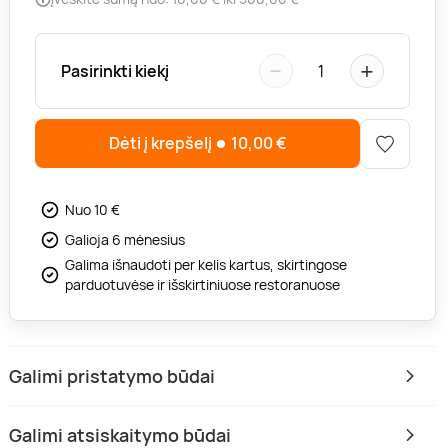
−
+
Pasirinkti kiekį
1
Dėti į krepšelį
10,00
€
Nuo 10 €
Galioja 6 mėnesius
Galima išnaudoti per kelis kartus, skirtingose
parduotuvėse ir išskirtiniuose restoranuose
Galimi pristatymo būdai
Galimi atsiskaitymo būdai