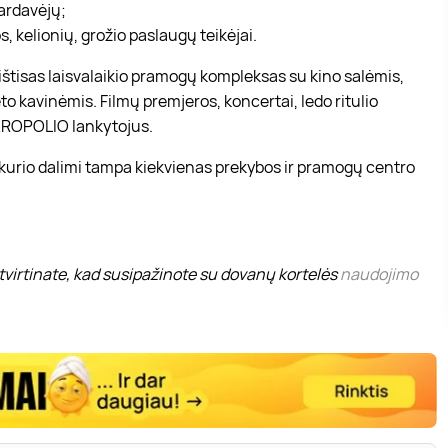
pardavėjų;
, kelionių, grožio paslaugų teikėjai.
r ištisas laisvalaikio pramogų kompleksas su kino salėmis,
to kavinėmis. Filmų premjeros, koncertai, ledo ritulio
 AKROPOLIO lankytojus.
 kurio dalimi tampa kiekvienas prekybos ir pramogų centro
virtinate, kad susipažinote su dovanų kortelės
naudojimo