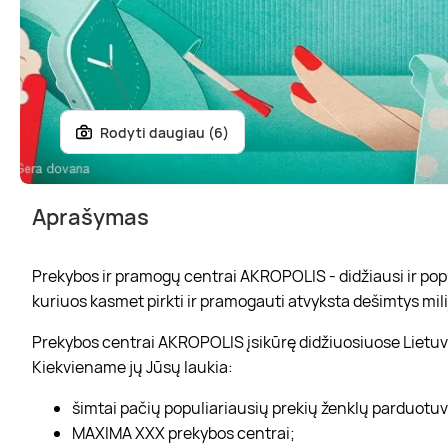
Rodyti daugiau (6)
Aprašymas
Prekybos ir pramogų centrai AKROPOLIS - didžiausi ir popul
kuriuos kasmet pirkti ir pramogauti atvyksta dešimtys mili
Prekybos centrai AKROPOLIS įsikūrę didžiuosiuose Lietuvo
Kiekviename jų Jūsų laukia:
šimtai pačių populiariausių prekių ženklų parduotu
MAXIMA XXX prekybos centrai;