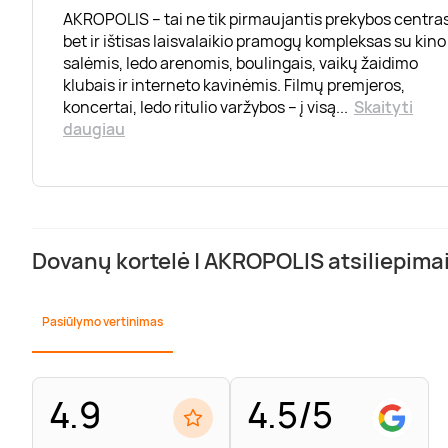
AKROPOLIS – tai ne tik pirmaujantis prekybos centras
bet ir ištisas laisvalaikio pramogų kompleksas su kino
salėmis, ledo arenomis, boulingais, vaikų žaidimo
klubais ir interneto kavinėmis. Filmų premjeros,
koncertai, ledo ritulio varžybos – į visą
...
Skaityti
daugiau
Dovanų kortelė | AKROPOLIS atsiliepima
Pasiūlymo vertinimas
4.9
4.5/5