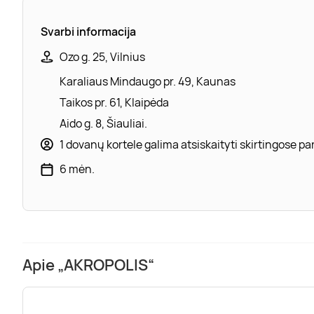
Svarbi informacija
Ozo g. 25, Vilnius
Karaliaus Mindaugo pr. 49, Kaunas
Taikos pr. 61, Klaipėda
Aido g. 8, Šiauliai.
1 dovanų kortele galima atsiskaityti skirtingose 
6 mėn.
Apie „AKROPOLIS“