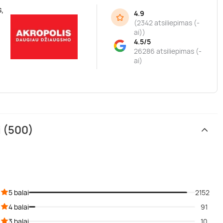
,
4.9
(
2342 atsiliepimas (-
ai)
)
4.5/5
26286 atsiliepimas (-
ai)
i (500)
5 balai
2152
4 balai
91
3 balai
10