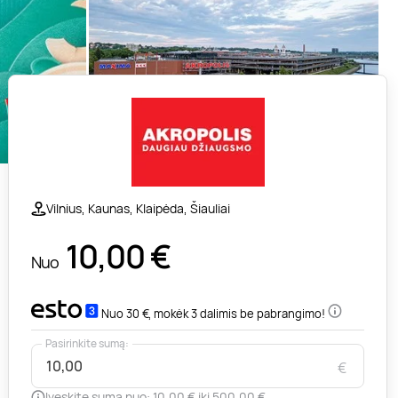
Vilnius, Kaunas, Klaipėda, Šiauliai
10,00
€
Nuo
Nuo 30 €, mokėk 3 dalimis be pabrangimo!
Pasirinkite sumą:
€
Įveskite sumą nuo: 10,00 € iki 500,00 €