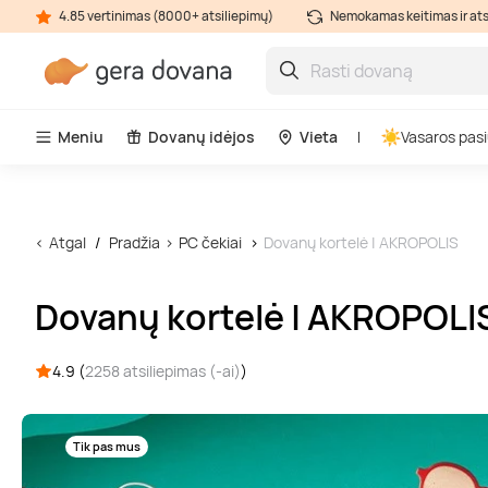
4.85 vertinimas (8000+ atsiliepimų)
Nemokamas keitimas ir at
Meniu
Dovanų idėjos
Vieta
Vasaros pasi
Atgal
Pradžia
PC čekiai
Dovanų kortelė | AKROPOLIS
Dovanų kortelė | AKROPOLI
4.9 (
2258 atsiliepimas (-ai)
)
Tik pas mus