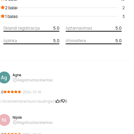
2 balai
2
1 balas
3
Sklandi registracija
5.0
Aptarnavimas
5.0
Aplinka
5.0
Atmosfera
5.0
Agne
Ag
Registruotas klientas
.0
· 2024-12-16
r šis komentaras buvo naudingas?
0
0
Nijolė
Ni
Registruotas klientas