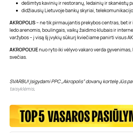
dešimtys kavinių ir restoranų, ledainių ir skanėstų 
didžiausių Lietuvoje bankų skyriai, telekomunikacijos
AKROPOLIS
– ne tik pirmaujantis prekybos centras, bet i
ledo arenomis, boulingais, vaikų žaidimo klubais ir interne
varžybos – į visą šį įvykių sūkurį kviečiame panirti visus
AKROPOLYJE
nuo ryto iki vėlyvo vakaro verda gyvenimas,
svečias.
SVARBU! Įsigydami PPC „Akropolis” dovanų kortelę Jūs pat
taisyklėmis
.