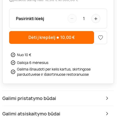
−
+
Pasirinkti kiekį
1
Dėti į krepšelį
10,00
€
Nuo 10 €
Galioja 6 mėnesius
Galima išnaudoti per kelis kartus, skirtingose
parduotuvėse ir išskirtiniuose restoranuose
Galimi pristatymo būdai
Galimi atsiskaitymo būdai