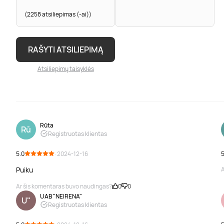
(2258 atsiliepimas (-ai))
RAŠYTI ATSILIEPIMĄ
Atsiliepimų taisyklės
Rūta
Rū
Registruotas klientas
5.0
· 2024-12-16
5
Puiku
A
Ar šis komentaras buvo naudingas?
0
0
UAB "NEIRENA"
U"
Registruotas klientas