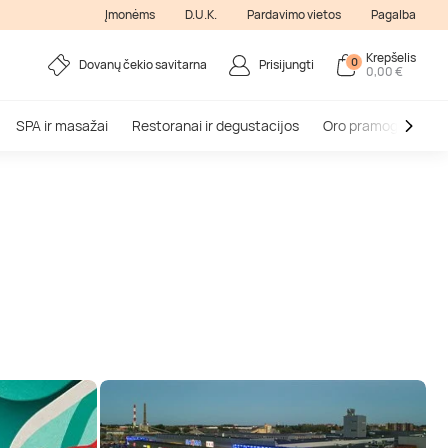
Įmonėms
D.U.K.
Pardavimo vietos
Pagalba
Krepšelis
0
Dovanų čekio savitarna
Prisijungti
0,00 €
SPA ir masažai
Restoranai ir degustacijos
Oro pramogos
V