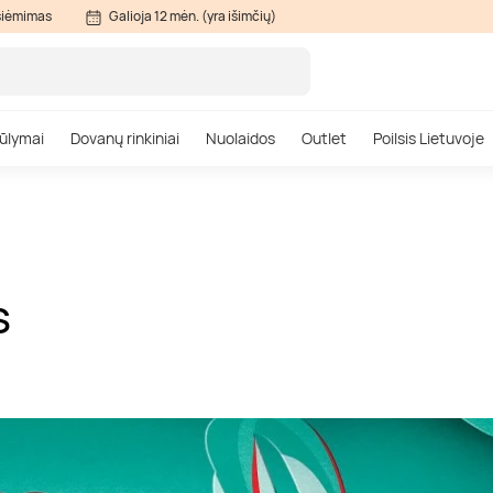
siėmimas
Galioja 12 mėn. (yra išimčių)
ūlymai
Dovanų rinkiniai
Nuolaidos
Outlet
Poilsis Lietuvoje
S