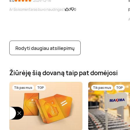
5.0
· 2024-12-16
5
Ar šis komentaras buvo naudingas?
0
0
P
A
Rodyti daugiau atsiliepimų
Žiūrėję šią dovaną taip pat domėjosi
Tik pas mus
TOP
Tik pas mus
TOP