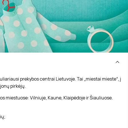
iariausi prekybos centrai Lietuvoje. Tai „miestai mieste“, į
jonų pirkėjų.
s miestuose: Vilniuje, Kaune, Klaipėdoje ir Šiauliuose.
vių;