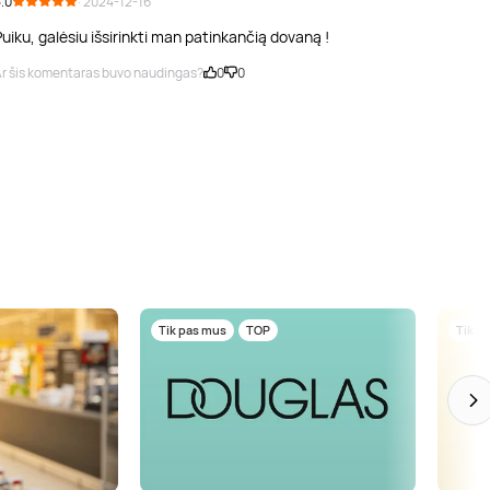
.0
· 2024-12-16
uiku, galėsiu išsirinkti man patinkančią dovaną !
r šis komentaras buvo naudingas?
0
0
Tik pas mus
TOP
Tik p