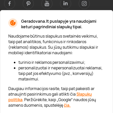
Geradovana.lt puslapyje yra naudojami
Apie mus
keturi pagrindiniai slapukų tipai.
Apie „Gera Dovana“
Naudojame būtinus slapukus svetainės veikimui,
taip pat analitikos, funkcinius ir rinkodaros
Lojalumo klubas
(reklamos) slapukus. Su jūsų sutikimu slapukai ir
Karjera
mobilieji identifikatoriai naudojami:
Visi partneriai
turinio ir reklamos personalizavimui;
personalizuotai ir nepersonalizuotai reklamai,
Kontaktai
taip pat jos efektyvumo (pvz., konversijų)
Tinklaraštis
matavimui.
Daugiau informacijos rasite, taip pat pakeisti ar
atnaujinti pasirinkimus gali atlikti čia
Slapukų
Informacija
politika
. Peržiūrėkite, kaip „Google“ naudos jūsų
asmens duomenis, spustelėję
čia.
„GERA DOVANA“ GRUPĖ