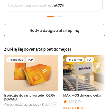
Ar šis komentaras buvo naudingas?
0
0
A
Rodyti daugiau atsiliepimų
Žiūrėję šią dovaną taip pat domėjosi
Tik pas mus
TOP
Tik pas mus
TOP
Įspūdžių dovanų kortelė | GERA
MAXIMOS dovanų čekis
DOVANA
5,00 (216)
Vilnius (aps.), Kaunas (aps.), Klaipėda (aps.), Palanga (aps.), Nida (aps.), Druskin
Kiti miestai
Nuo 5,00 €