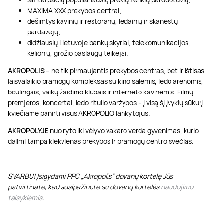
MAXIMA XXX prekybos centrai;
dešimtys kavinių ir restoranų, ledainių ir skanėstų
pardavėjų;
didžiausių Lietuvoje bankų skyriai, telekomunikacijos,
kelionių, grožio paslaugų teikėjai.
AKROPOLIS
– ne tik pirmaujantis prekybos centras, bet ir ištisas
laisvalaikio pramogų kompleksas su kino salėmis, ledo arenomis,
boulingais, vaikų žaidimo klubais ir interneto kavinėmis. Filmų
premjeros, koncertai, ledo ritulio varžybos – į visą šį įvykių sūkurį
kviečiame panirti visus AKROPOLIO lankytojus.
AKROPOLYJE
nuo ryto iki vėlyvo vakaro verda gyvenimas, kurio
dalimi tampa kiekvienas prekybos ir pramogų centro svečias.
SVARBU! Įsigydami PPC „Akropolis” dovanų kortelę Jūs
patvirtinate, kad susipažinote su dovanų kortelės
naudojimo
taisyklėmis
.