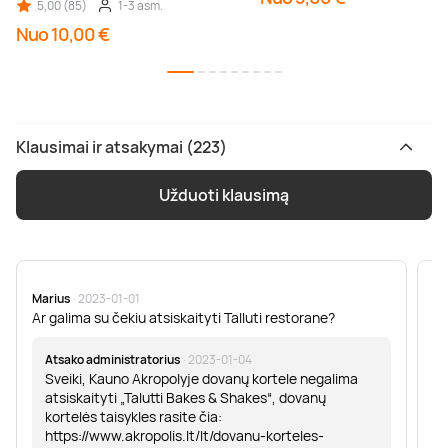
5,00 (85)
1-3 asm.
Nuo 10,00 €
Klausimai ir atsakymai (223)
Užduoti klausimą
Marius
· 2023-01-01
Sa
Ar galima su čekiu atsiskaityti Talluti restorane?
Sv
er
Atsako administratorius
· 2023-01-04
Sveiki, Kauno Akropolyje dovanų kortele negalima
atsiskaityti „Talutti Bakes & Shakes“, dovanų
kortelės taisykles rasite čia:
https://www.akropolis.lt/lt/dovanu-korteles-