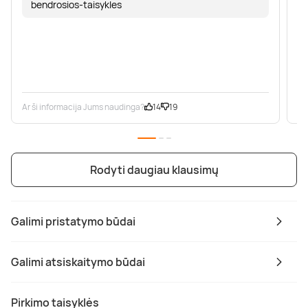
bendrosios-taisykles
Ar ši informacija Jums naudinga?
14
19
Ar
Rodyti daugiau klausimų
Galimi pristatymo būdai
Galimi atsiskaitymo būdai
Pirkimo taisyklės