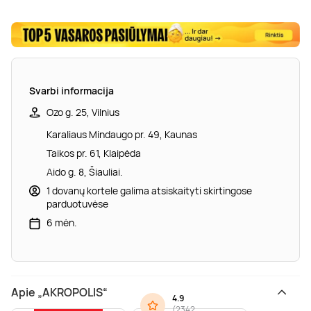
Svarbi informacija
Ozo g. 25, Vilnius
Karaliaus Mindaugo pr. 49, Kaunas
Taikos pr. 61, Klaipėda
Aido g. 8, Šiauliai.
1 dovanų kortele galima atsiskaityti skirtingose
parduotuvėse
6 mėn.
Apie „AKROPOLIS“
4.9
(
2342