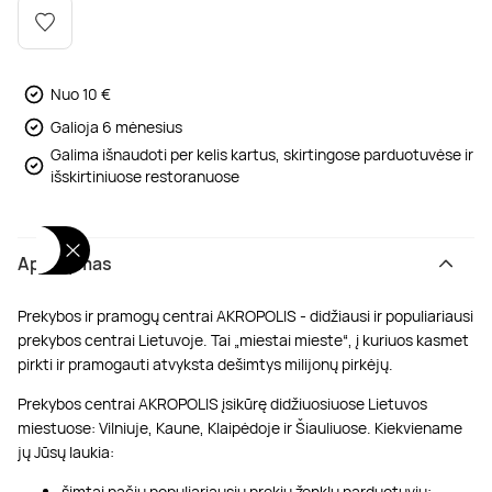
Poilsis dvaruose ir pilyse
Masažų kompleksai
Kitos vandens pramogos
Nuo 10 €
Galioja 6 mėnesius
Galima išnaudoti per kelis kartus, skirtingose parduotuvėse ir
išskirtiniuose restoranuose
Aprašymas
Prekybos ir pramogų centrai AKROPOLIS - didžiausi ir populiariausi
prekybos centrai Lietuvoje. Tai „miestai mieste“, į kuriuos kasmet
pirkti ir pramogauti atvyksta dešimtys milijonų pirkėjų.
Prekybos centrai AKROPOLIS įsikūrę didžiuosiuose Lietuvos
miestuose: Vilniuje, Kaune, Klaipėdoje ir Šiauliuose. Kiekviename
jų Jūsų laukia:
šimtai pačių populiariausių prekių ženklų parduotuvių;