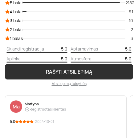
5 balai
2152
4 balai
91
3 balai
10
2 balai
2
1 balas
3
Sklandi registracija
5.0
Aptarnavimas
5.0
Aplinka
5.0
Atmosfera
5.0
RAŠYTI ATSILIEPIMĄ
Atsiliepimų taisyklės
Martyna
Ma
Registruotas klientas
5.0
· 2024-10-21
5