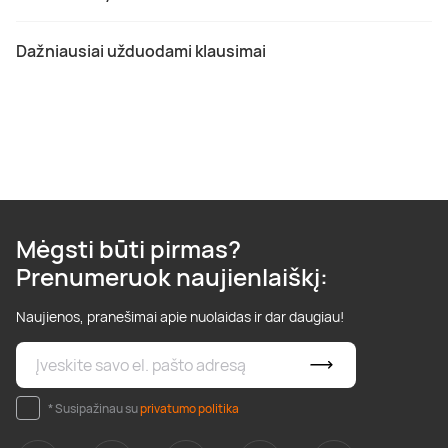
Dažniausiai užduodami klausimai
Mėgsti būti pirmas?
Prenumeruok naujienlaiškį:
Naujienos, pranešimai apie nuolaidas ir dar daugiau!
* Susipažinau su
privatumo politika