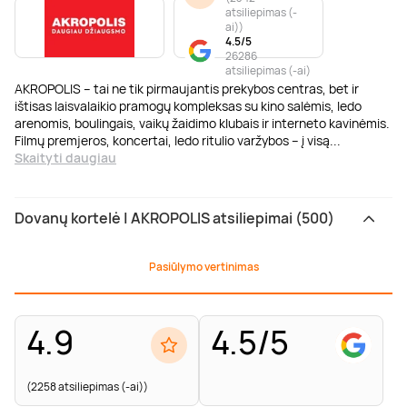
atsiliepimas (-
ai)
)
4.5/5
26286
atsiliepimas (-ai)
AKROPOLIS – tai ne tik pirmaujantis prekybos centras, bet ir
ištisas laisvalaikio pramogų kompleksas su kino salėmis, ledo
arenomis, boulingais, vaikų žaidimo klubais ir interneto kavinėmis.
Filmų premjeros, koncertai, ledo ritulio varžybos – į visą
...
Skaityti daugiau
Dovanų kortelė | AKROPOLIS atsiliepimai (500)
Pasiūlymo vertinimas
4.9
4.5/5
(2258 atsiliepimas (-ai))