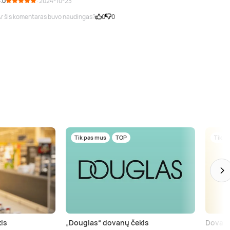
.0
· 2024-10-23
r šis komentaras buvo naudingas?
0
0
Tik pas mus
TOP
Tik p
is
„Douglas“ dovanų čekis
Dovanų