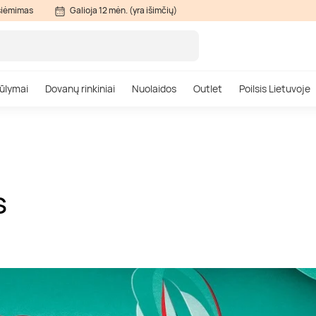
siėmimas
Galioja 12 mėn. (yra išimčių)
ūlymai
Dovanų rinkiniai
Nuolaidos
Outlet
Poilsis Lietuvoje
S