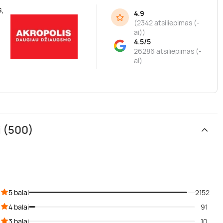
,
4.9
(
2342 atsiliepimas (-
ai)
)
4.5/5
26286 atsiliepimas (-
ai)
i (500)
5 balai
2152
4 balai
91
3 balai
10