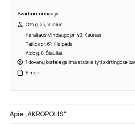
Svarbi informacija
Ozo g. 25, Vilnius
Karaliaus Mindaugo pr. 49, Kaunas
Taikos pr. 61, Klaipėda
Aido g. 8, Šiauliai.
1 dovanų kortele galima atsiskaityti skirtingose 
6 mėn.
Apie „AKROPOLIS“