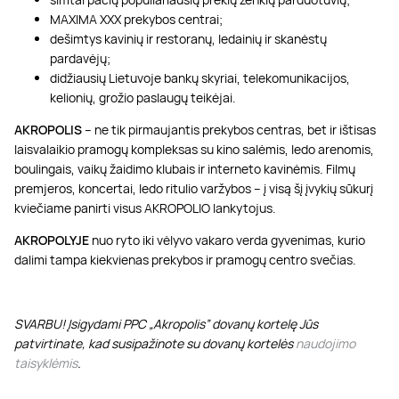
MAXIMA XXX prekybos centrai;
dešimtys kavinių ir restoranų, ledainių ir skanėstų
pardavėjų;
didžiausių Lietuvoje bankų skyriai, telekomunikacijos,
kelionių, grožio paslaugų teikėjai.
AKROPOLIS
– ne tik pirmaujantis prekybos centras, bet ir ištisas
laisvalaikio pramogų kompleksas su kino salėmis, ledo arenomis,
boulingais, vaikų žaidimo klubais ir interneto kavinėmis. Filmų
premjeros, koncertai, ledo ritulio varžybos – į visą šį įvykių sūkurį
kviečiame panirti visus AKROPOLIO lankytojus.
AKROPOLYJE
nuo ryto iki vėlyvo vakaro verda gyvenimas, kurio
dalimi tampa kiekvienas prekybos ir pramogų centro svečias.
SVARBU! Įsigydami PPC „Akropolis” dovanų kortelę Jūs
patvirtinate, kad susipažinote su dovanų kortelės
naudojimo
taisyklėmis
.