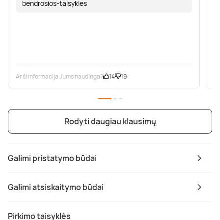
bendrosios-taisykles
Ar ši informacija Jums naudinga?
14
19
Ar
Rodyti daugiau klausimų
Galimi pristatymo būdai
Galimi atsiskaitymo būdai
Pirkimo taisyklės