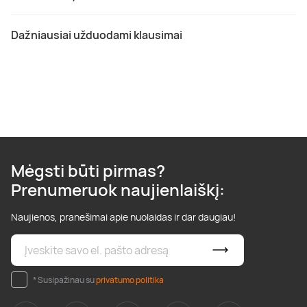
Dažniausiai užduodami klausimai
Mėgsti būti pirmas?
Prenumeruok naujienlaiškį:
Naujienos, pranešimai apie nuolaidas ir dar daugiau!
* Susipažinau su
privatumo politika