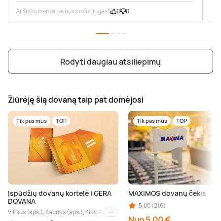
Ar šis komentaras buvo naudingas?
0
0
A
Rodyti daugiau atsiliepimų
Žiūrėję šią dovaną taip pat domėjosi
Tik pas mus
TOP
Tik pas mus
TOP
Įspūdžių dovanų kortelė | GERA
MAXIMOS dovanų čekis
DOVANA
5,00 (216)
Vilnius (aps.), Kaunas (aps.), Klaipėda (aps.), Palanga (aps.), Nida (aps.), Druskin
Kiti miestai
Nuo 5,00 €