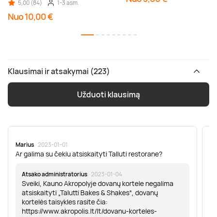
5,00 (84)
1-3 asm.
Nuo 10,00 €
Klausimai ir atsakymai (223)
Užduoti klausimą
Marius
· 2023-01-01
Sa
Ar galima su čekiu atsiskaityti Talluti restorane?
Sv
er
Atsako administratorius
· 2023-01-04
Sveiki, Kauno Akropolyje dovanų kortele negalima
atsiskaityti „Talutti Bakes & Shakes“, dovanų
kortelės taisykles rasite čia:
https://www.akropolis.lt/lt/dovanu-korteles-