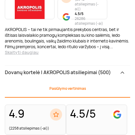
atsiliepimas (-
ai)
)
4.5/5
26286
atsiliepimas (-ai)
AKROPOLIS – tai ne tik pirmaujantis prekybos centras, bet ir
ištisas laisvalaikio pramogų kompleksas su kino salėmis, ledo
arenomis, boulingais, vaikų žaidimo klubais ir interneto kavinėmis.
Filmų premjeros, koncertai, ledo ritulio varžybos – į visą
...
Skaityti daugiau
Dovanų kortelė | AKROPOLIS atsiliepimai (500)
Pasiūlymo vertinimas
4.9
4.5/5
(2258 atsiliepimas (-ai))