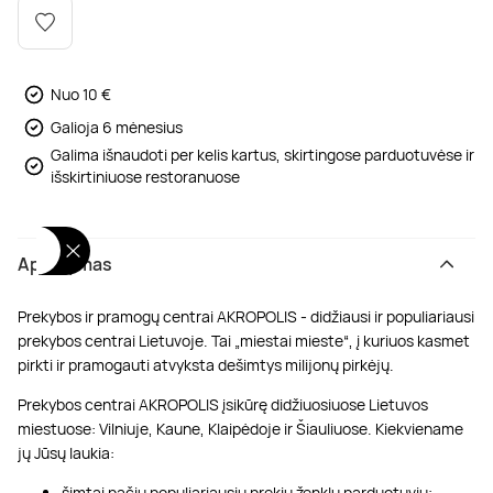
Poilsis dvaruose ir pilyse
Masažų kompleksai
Kitos vandens pramogos
Nuo 10 €
Galioja 6 mėnesius
Galima išnaudoti per kelis kartus, skirtingose parduotuvėse ir
išskirtiniuose restoranuose
Aprašymas
Prekybos ir pramogų centrai AKROPOLIS - didžiausi ir populiariausi
prekybos centrai Lietuvoje. Tai „miestai mieste“, į kuriuos kasmet
pirkti ir pramogauti atvyksta dešimtys milijonų pirkėjų.
Prekybos centrai AKROPOLIS įsikūrę didžiuosiuose Lietuvos
miestuose: Vilniuje, Kaune, Klaipėdoje ir Šiauliuose. Kiekviename
jų Jūsų laukia:
šimtai pačių populiariausių prekių ženklų parduotuvių;