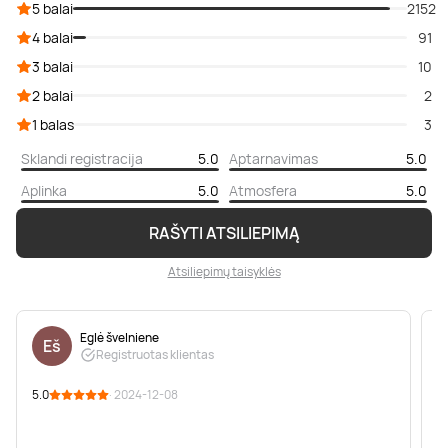
5 balai
2152
4 balai
91
3 balai
10
2 balai
2
1 balas
3
Sklandi registracija
5.0
Aptarnavimas
5.0
Aplinka
5.0
Atmosfera
5.0
RAŠYTI ATSILIEPIMĄ
Atsiliepimų taisyklės
Eglė švelniene
Eš
Registruotas klientas
5.0
· 2024-12-08
5