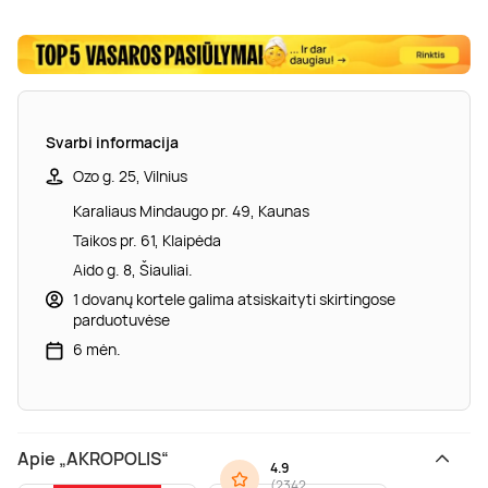
Svarbi informacija
Ozo g. 25, Vilnius
Karaliaus Mindaugo pr. 49, Kaunas
Taikos pr. 61, Klaipėda
Aido g. 8, Šiauliai.
1 dovanų kortele galima atsiskaityti skirtingose
parduotuvėse
6 mėn.
Apie „AKROPOLIS“
4.9
(
2342