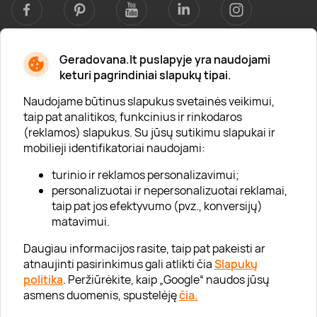
Geradovana.lt puslapyje yra naudojami
Apie mus
keturi pagrindiniai slapukų tipai.
Apie „Gera Dovana“
Naudojame būtinus slapukus svetainės veikimui,
taip pat analitikos, funkcinius ir rinkodaros
Lojalumo klubas
(reklamos) slapukus. Su jūsų sutikimu slapukai ir
Karjera
mobilieji identifikatoriai naudojami:
Visi partneriai
turinio ir reklamos personalizavimui;
personalizuotai ir nepersonalizuotai reklamai,
Kontaktai
taip pat jos efektyvumo (pvz., konversijų)
Tinklaraštis
matavimui.
Daugiau informacijos rasite, taip pat pakeisti ar
atnaujinti pasirinkimus gali atlikti čia
Slapukų
Informacija
politika
. Peržiūrėkite, kaip „Google“ naudos jūsų
asmens duomenis, spustelėję
čia.
„GERA DOVANA“ GRUPĖ