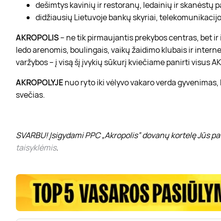
dešimtys kavinių ir restoranų, ledainių ir skanėstų 
didžiausių Lietuvoje bankų skyriai, telekomunikacijos
AKROPOLIS
– ne tik pirmaujantis prekybos centras, bet i
ledo arenomis, boulingais, vaikų žaidimo klubais ir interne
varžybos – į visą šį įvykių sūkurį kviečiame panirti visus
AKROPOLYJE
nuo ryto iki vėlyvo vakaro verda gyvenimas,
svečias.
SVARBU! Įsigydami PPC „Akropolis” dovanų kortelę Jūs pat
taisyklėmis
.