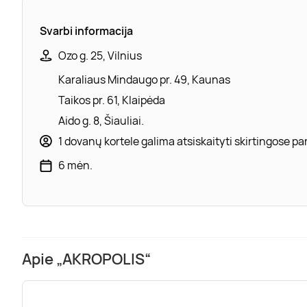
Svarbi informacija
Ozo g. 25, Vilnius
Karaliaus Mindaugo pr. 49, Kaunas
Taikos pr. 61, Klaipėda
Aido g. 8, Šiauliai.
1 dovanų kortele galima atsiskaityti skirtingose 
6 mėn.
Apie „AKROPOLIS“