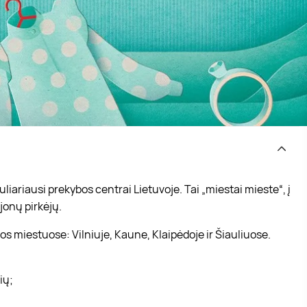
iariausi prekybos centrai Lietuvoje. Tai „miestai mieste“, į
jonų pirkėjų.
s miestuose: Vilniuje, Kaune, Klaipėdoje ir Šiauliuose.
vių;