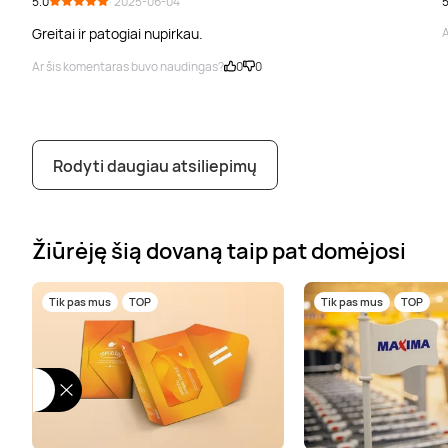
5.0
· 2025-06-04
5
Greitai ir patogiai nupirkau.
A
Ar šis komentaras buvo naudingas?
0
0
Rodyti daugiau atsiliepimų
Žiūrėję šią dovaną taip pat domėjosi
Tik pas mus
TOP
Tik pas mus
TOP