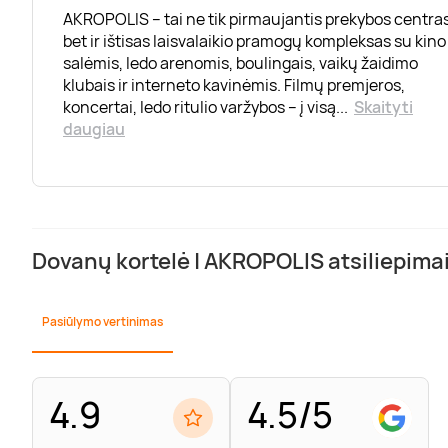
AKROPOLIS – tai ne tik pirmaujantis prekybos centras
bet ir ištisas laisvalaikio pramogų kompleksas su kino
salėmis, ledo arenomis, boulingais, vaikų žaidimo
klubais ir interneto kavinėmis. Filmų premjeros,
koncertai, ledo ritulio varžybos – į visą
...
Skaityti
daugiau
Dovanų kortelė | AKROPOLIS atsiliepima
Pasiūlymo vertinimas
4.9
4.5/5