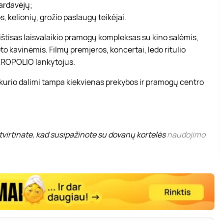
pardavėjų;
, kelionių, grožio paslaugų teikėjai.
r ištisas laisvalaikio pramogų kompleksas su kino salėmis,
to kavinėmis. Filmų premjeros, koncertai, ledo ritulio
 AKROPOLIO lankytojus.
 kurio dalimi tampa kiekvienas prekybos ir pramogų centro
virtinate, kad susipažinote su dovanų kortelės
naudojimo