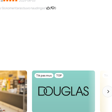
.0
· 2025-06-03
r šis komentaras buvo naudingas?
0
0
Tik pas mus
TOP
Tik p