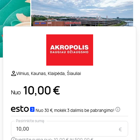
Vilnius, Kaunas, Klaipėda, Šiauliai
10,00
€
Nuo
Nuo 30 €, mokėk 3 dalimis be pabrangimo!
Pasirinkite sumą:
€
Įveskite sumą nuo: 10,00 € iki 500,00 €