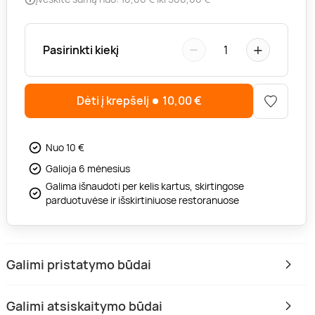
−
+
Pasirinkti kiekį
1
Dėti į krepšelį
10,00
€
Nuo 10 €
Galioja 6 mėnesius
Galima išnaudoti per kelis kartus, skirtingose
parduotuvėse ir išskirtiniuose restoranuose
Galimi pristatymo būdai
Galimi atsiskaitymo būdai