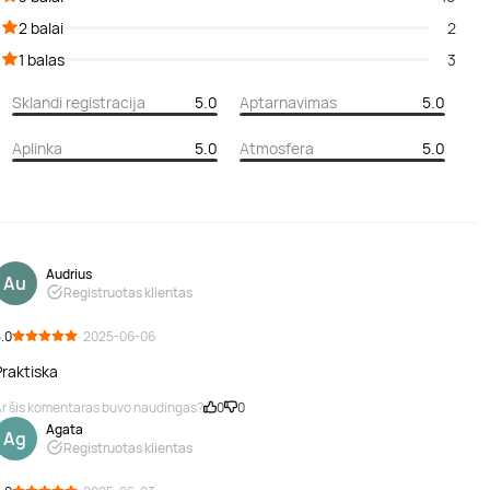
2 balai
2
1 balas
3
Sklandi registracija
5.0
Aptarnavimas
5.0
Aplinka
5.0
Atmosfera
5.0
Audrius
Au
Registruotas klientas
.0
· 2025-06-06
Praktiska
r šis komentaras buvo naudingas?
0
0
Agata
Ag
Registruotas klientas