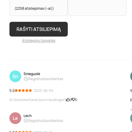
(2258 atsiliepimas (-ai))
RAŠYTI ATSILIEPIMĄ
Atsiliepimų taisyklės
Snieguolė
Sn
Registruotas klientas
5.0
· 2025-06-09
5
Ar šis komentaras buvo naudingas?
0
0
A
Lech
Le
Registruotas klientas