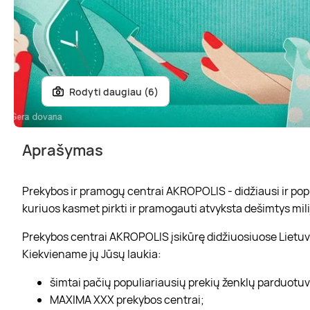
Rodyti daugiau (6)
Aprašymas
Prekybos ir pramogų centrai AKROPOLIS - didžiausi ir popul
kuriuos kasmet pirkti ir pramogauti atvyksta dešimtys mili
Prekybos centrai AKROPOLIS įsikūrę didžiuosiuose Lietuvo
Kiekviename jų Jūsų laukia:
šimtai pačių populiariausių prekių ženklų parduotu
MAXIMA XXX prekybos centrai;