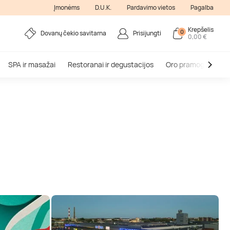
Įmonėms
D.U.K.
Pardavimo vietos
Pagalba
Krepšelis
0
Dovanų čekio savitarna
Prisijungti
0,00 €
SPA ir masažai
Restoranai ir degustacijos
Oro pramogos
V