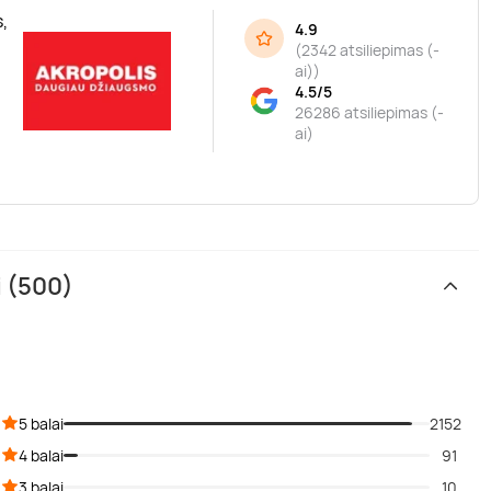
,
4.9
(
2342 atsiliepimas (-
ai)
)
4.5/5
26286 atsiliepimas (-
ai)
i (500)
5 balai
2152
4 balai
91
3 balai
10