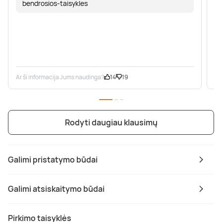
bendrosios-taisykles
Ar ši informacija Jums naudinga?
14
19
Ar
Rodyti daugiau klausimų
Galimi pristatymo būdai
Galimi atsiskaitymo būdai
Pirkimo taisyklės