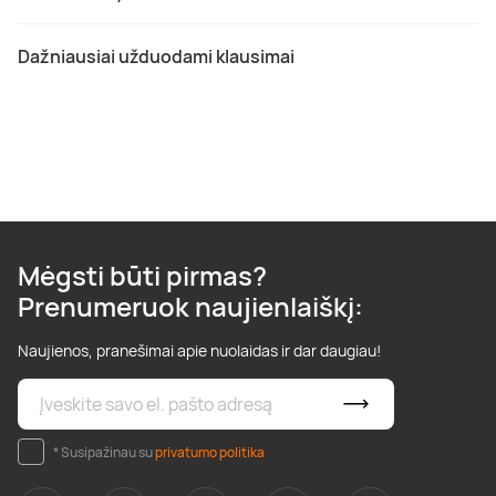
Dažniausiai užduodami klausimai
Mėgsti būti pirmas?
Prenumeruok naujienlaiškį:
Naujienos, pranešimai apie nuolaidas ir dar daugiau!
* Susipažinau su
privatumo politika