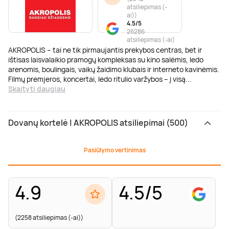
atsiliepimas (-
ai)
)
4.5/5
26286
atsiliepimas (-ai)
AKROPOLIS – tai ne tik pirmaujantis prekybos centras, bet ir
ištisas laisvalaikio pramogų kompleksas su kino salėmis, ledo
arenomis, boulingais, vaikų žaidimo klubais ir interneto kavinėmis.
Filmų premjeros, koncertai, ledo ritulio varžybos – į visą
...
Skaityti daugiau
Dovanų kortelė | AKROPOLIS atsiliepimai (500)
Pasiūlymo vertinimas
4.9
4.5/5
(2258 atsiliepimas (-ai))