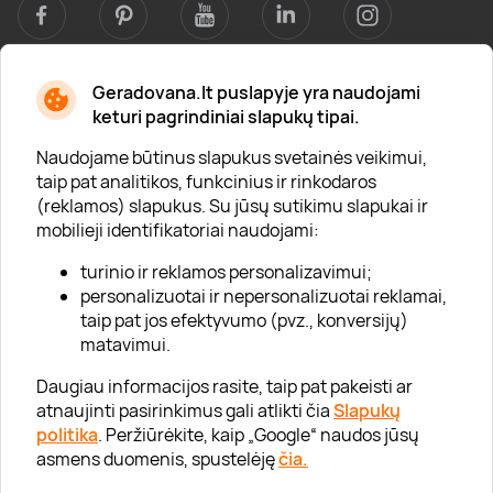
Geradovana.lt puslapyje yra naudojami
Apie mus
keturi pagrindiniai slapukų tipai.
Apie „Gera Dovana“
Naudojame būtinus slapukus svetainės veikimui,
taip pat analitikos, funkcinius ir rinkodaros
Lojalumo klubas
(reklamos) slapukus. Su jūsų sutikimu slapukai ir
Karjera
mobilieji identifikatoriai naudojami:
Visi partneriai
turinio ir reklamos personalizavimui;
personalizuotai ir nepersonalizuotai reklamai,
Kontaktai
taip pat jos efektyvumo (pvz., konversijų)
Tinklaraštis
matavimui.
Daugiau informacijos rasite, taip pat pakeisti ar
atnaujinti pasirinkimus gali atlikti čia
Slapukų
Informacija
politika
. Peržiūrėkite, kaip „Google“ naudos jūsų
asmens duomenis, spustelėję
čia.
„GERA DOVANA“ GRUPĖ