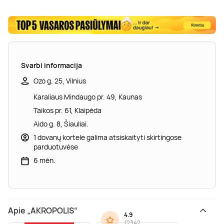
Svarbi informacija
Ozo g. 25, Vilnius
Karaliaus Mindaugo pr. 49, Kaunas
Taikos pr. 61, Klaipėda
Aido g. 8, Šiauliai.
1 dovanų kortele galima atsiskaityti skirtingose
parduotuvėse
6 mėn.
Apie „AKROPOLIS“
4.9
(
2342