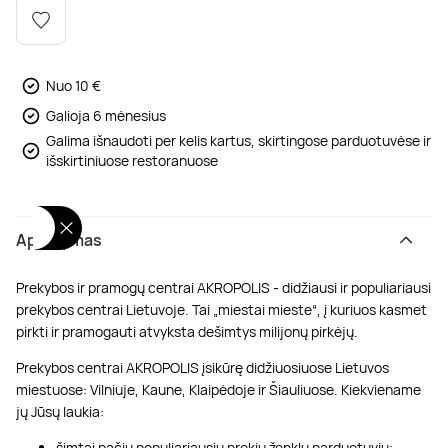
Poilsis dvaruose ir pilyse
Masažų kompleksai
Kitos vandens pramogos
Nuo 10 €
Galioja 6 mėnesius
Galima išnaudoti per kelis kartus, skirtingose parduotuvėse ir
išskirtiniuose restoranuose
Aprašymas
Prekybos ir pramogų centrai AKROPOLIS - didžiausi ir populiariausi
prekybos centrai Lietuvoje. Tai „miestai mieste“, į kuriuos kasmet
pirkti ir pramogauti atvyksta dešimtys milijonų pirkėjų.
Prekybos centrai AKROPOLIS įsikūrę didžiuosiuose Lietuvos
miestuose: Vilniuje, Kaune, Klaipėdoje ir Šiauliuose. Kiekviename
jų Jūsų laukia:
šimtai pačių populiariausių prekių ženklų parduotuvių;