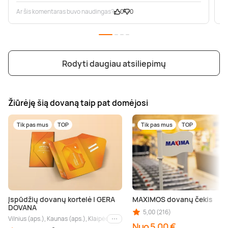
Ar šis komentaras buvo naudingas?
0
0
A
Rodyti daugiau atsiliepimų
Žiūrėję šią dovaną taip pat domėjosi
Tik pas mus
TOP
Tik pas mus
TOP
Įspūdžių dovanų kortelė | GERA
MAXIMOS dovanų čekis
DOVANA
5,00 (216)
Vilnius (aps.), Kaunas (aps.), Klaipėda (aps.), Palanga (aps.), Nida (aps.), Druskin
Kiti miestai
Nuo 5,00 €