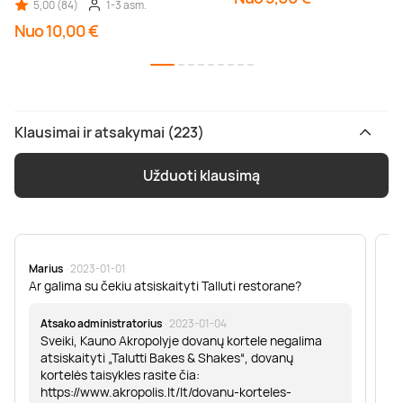
5,00 (84)
1-3 asm.
Nuo 10,00 €
Klausimai ir atsakymai (223)
Užduoti klausimą
Marius
· 2023-01-01
Sa
Ar galima su čekiu atsiskaityti Talluti restorane?
Sv
er
Atsako administratorius
· 2023-01-04
Sveiki, Kauno Akropolyje dovanų kortele negalima
atsiskaityti „Talutti Bakes & Shakes“, dovanų
kortelės taisykles rasite čia:
https://www.akropolis.lt/lt/dovanu-korteles-