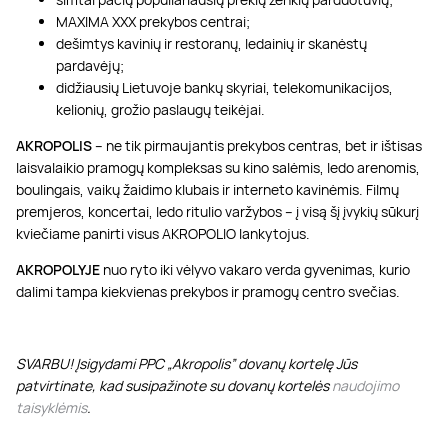
MAXIMA XXX prekybos centrai;
dešimtys kavinių ir restoranų, ledainių ir skanėstų
pardavėjų;
didžiausių Lietuvoje bankų skyriai, telekomunikacijos,
kelionių, grožio paslaugų teikėjai.
AKROPOLIS
– ne tik pirmaujantis prekybos centras, bet ir ištisas
laisvalaikio pramogų kompleksas su kino salėmis, ledo arenomis,
boulingais, vaikų žaidimo klubais ir interneto kavinėmis. Filmų
premjeros, koncertai, ledo ritulio varžybos – į visą šį įvykių sūkurį
kviečiame panirti visus AKROPOLIO lankytojus.
AKROPOLYJE
nuo ryto iki vėlyvo vakaro verda gyvenimas, kurio
dalimi tampa kiekvienas prekybos ir pramogų centro svečias.
SVARBU! Įsigydami PPC „Akropolis” dovanų kortelę Jūs
patvirtinate, kad susipažinote su dovanų kortelės
naudojimo
taisyklėmis
.