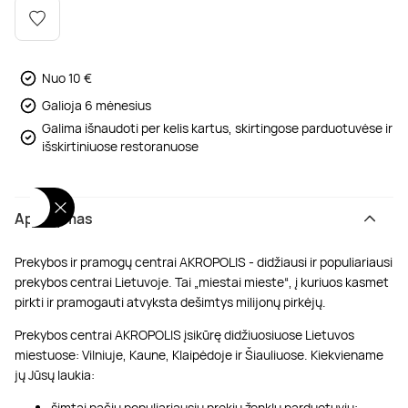
Poilsis dvaruose ir pilyse
Masažų kompleksai
Kitos vandens pramogos
Nuo 10 €
Galioja 6 mėnesius
Galima išnaudoti per kelis kartus, skirtingose parduotuvėse ir
išskirtiniuose restoranuose
Aprašymas
Prekybos ir pramogų centrai AKROPOLIS - didžiausi ir populiariausi
prekybos centrai Lietuvoje. Tai „miestai mieste“, į kuriuos kasmet
pirkti ir pramogauti atvyksta dešimtys milijonų pirkėjų.
Prekybos centrai AKROPOLIS įsikūrę didžiuosiuose Lietuvos
miestuose: Vilniuje, Kaune, Klaipėdoje ir Šiauliuose. Kiekviename
jų Jūsų laukia:
šimtai pačių populiariausių prekių ženklų parduotuvių;