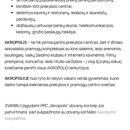
MAXIMA XXX prekybos centrai;
dešimtys kavinių ir restoranų, ledainių ir skanėstų
pardavėjų;
didžiausių Lietuvoje bankų skyriai, telekomunikacijos,
kelionių, grožio paslaugų teikėjai.
AKROPOLIS
– ne tik pirmaujantis prekybos centras, bet ir ištisas
laisvalaikio pramogų kompleksas su kino salėmis, ledo arenomis,
boulingais, vaikų žaidimo klubais ir interneto kavinėmis. Filmų
premjeros, koncertai, ledo ritulio varžybos – į visą šį įvykių sūkurį
kviečiame panirti visus AKROPOLIO lankytojus.
AKROPOLYJE
nuo ryto iki vėlyvo vakaro verda gyvenimas, kurio
dalimi tampa kiekvienas prekybos ir pramogų centro svečias.
SVARBU! Įsigydami PPC „Akropolis” dovanų kortelę Jūs
patvirtinate, kad susipažinote su dovanų kortelės
naudojimo
taisyklėmis
.