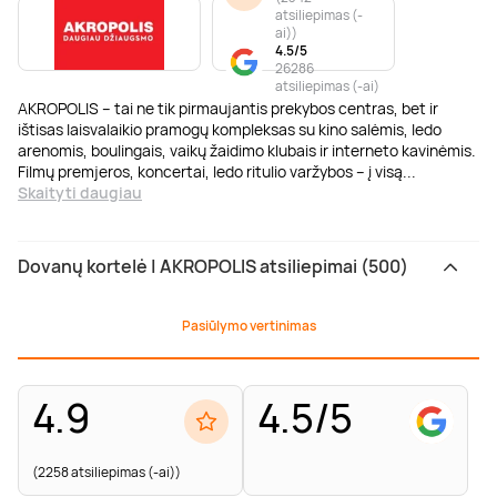
atsiliepimas (-
ai)
)
4.5/5
26286
atsiliepimas (-ai)
AKROPOLIS – tai ne tik pirmaujantis prekybos centras, bet ir
ištisas laisvalaikio pramogų kompleksas su kino salėmis, ledo
arenomis, boulingais, vaikų žaidimo klubais ir interneto kavinėmis.
Filmų premjeros, koncertai, ledo ritulio varžybos – į visą
...
Skaityti daugiau
Dovanų kortelė | AKROPOLIS atsiliepimai (500)
Pasiūlymo vertinimas
4.9
4.5/5
(2258 atsiliepimas (-ai))