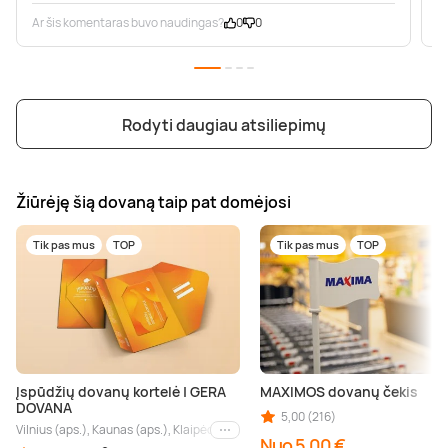
Ar šis komentaras buvo naudingas?
0
0
A
Rodyti daugiau atsiliepimų
Žiūrėję šią dovaną taip pat domėjosi
Tik pas mus
TOP
Tik pas mus
TOP
Įspūdžių dovanų kortelė | GERA
MAXIMOS dovanų čekis
DOVANA
5,00 (216)
Vilnius (aps.), Kaunas (aps.), Klaipėda (aps.), Palanga (aps.), Nida (aps.), Druskin
Kiti miestai
Nuo 5,00 €