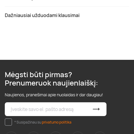
Dažniausiai užduodami klausimai
Mėgsti būti pirmas?
Prenumeruok naujienlaiškį:
Naujienos, pranešimai apie nuolaidas ir dar daugiau!
* Susipažinau su
privatumo politika