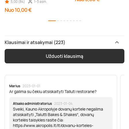
5,00 (84)
1-3 asm.
Nuo 10,00 €
Klausimai ir atsakymai (223)
Užduoti klausimą
Marius
· 2023-01-01
Sa
Ar galima su čekiu atsiskaityti Talluti restorane?
Sv
er
Atsako administratorius
· 2023-01-04
Sveiki, Kauno Akropolyje dovanų kortele negalima
atsiskaityti „Talutti Bakes & Shakes“, dovanų
kortelės taisykles rasite čia:
https://www.akropolis.lt/lt/dovanu-korteles-