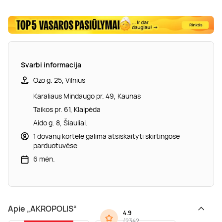
Svarbi informacija
Ozo g. 25, Vilnius
Karaliaus Mindaugo pr. 49, Kaunas
Taikos pr. 61, Klaipėda
Aido g. 8, Šiauliai.
1 dovanų kortele galima atsiskaityti skirtingose
parduotuvėse
6 mėn.
Apie „AKROPOLIS“
4.9
(
2342