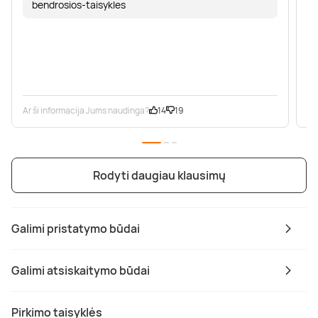
bendrosios-taisykles
Ar ši informacija Jums naudinga?
14
19
Ar
Rodyti daugiau klausimų
Galimi pristatymo būdai
Galimi atsiskaitymo būdai
Pirkimo taisyklės