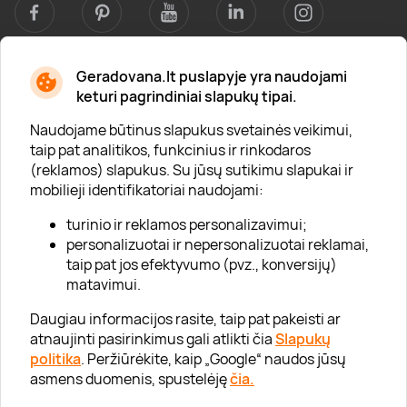
Geradovana.lt puslapyje yra naudojami
Apie mus
keturi pagrindiniai slapukų tipai.
Apie „Gera Dovana“
Naudojame būtinus slapukus svetainės veikimui,
taip pat analitikos, funkcinius ir rinkodaros
Lojalumo klubas
(reklamos) slapukus. Su jūsų sutikimu slapukai ir
Karjera
mobilieji identifikatoriai naudojami:
Visi partneriai
turinio ir reklamos personalizavimui;
personalizuotai ir nepersonalizuotai reklamai,
Kontaktai
taip pat jos efektyvumo (pvz., konversijų)
Tinklaraštis
matavimui.
Daugiau informacijos rasite, taip pat pakeisti ar
atnaujinti pasirinkimus gali atlikti čia
Slapukų
Informacija
politika
. Peržiūrėkite, kaip „Google“ naudos jūsų
asmens duomenis, spustelėję
čia.
„GERA DOVANA“ GRUPĖ