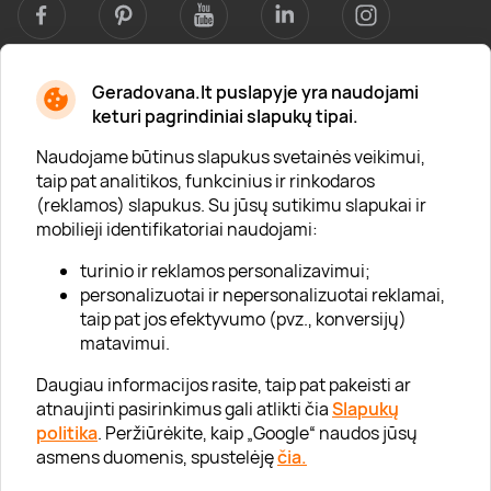
Geradovana.lt puslapyje yra naudojami
Apie mus
keturi pagrindiniai slapukų tipai.
Apie „Gera Dovana“
Naudojame būtinus slapukus svetainės veikimui,
taip pat analitikos, funkcinius ir rinkodaros
Lojalumo klubas
(reklamos) slapukus. Su jūsų sutikimu slapukai ir
Karjera
mobilieji identifikatoriai naudojami:
Visi partneriai
turinio ir reklamos personalizavimui;
personalizuotai ir nepersonalizuotai reklamai,
Kontaktai
taip pat jos efektyvumo (pvz., konversijų)
Tinklaraštis
matavimui.
Daugiau informacijos rasite, taip pat pakeisti ar
atnaujinti pasirinkimus gali atlikti čia
Slapukų
Informacija
politika
. Peržiūrėkite, kaip „Google“ naudos jūsų
asmens duomenis, spustelėję
čia.
„GERA DOVANA“ GRUPĖ