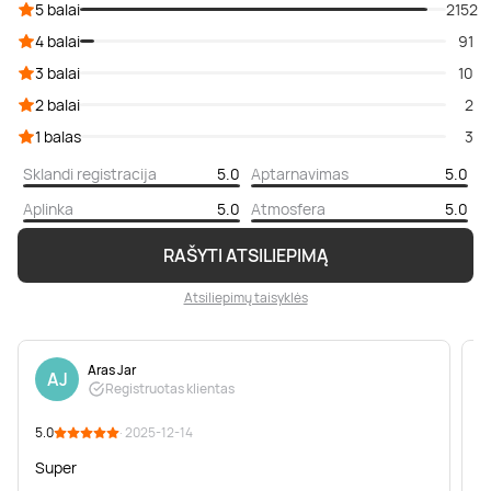
5 balai
2152
4 balai
91
3 balai
10
2 balai
2
1 balas
3
Sklandi registracija
5.0
Aptarnavimas
5.0
Aplinka
5.0
Atmosfera
5.0
RAŠYTI ATSILIEPIMĄ
Atsiliepimų taisyklės
Aras Jar
AJ
Registruotas klientas
5.0
· 2025-12-14
5
Super
s