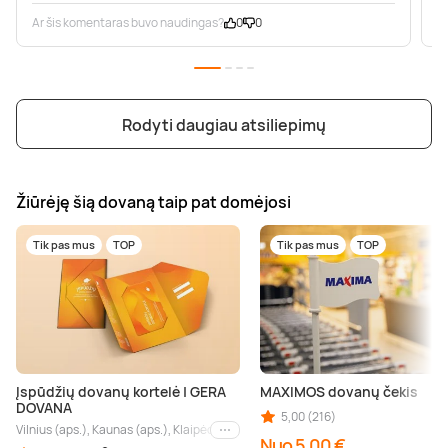
Ar šis komentaras buvo naudingas?
0
0
A
Rodyti daugiau atsiliepimų
Žiūrėję šią dovaną taip pat domėjosi
Tik pas mus
TOP
Tik pas mus
TOP
Įspūdžių dovanų kortelė | GERA
MAXIMOS dovanų čekis
DOVANA
5,00 (216)
Vilnius (aps.), Kaunas (aps.), Klaipėda (aps.), Palanga (aps.), Nida (aps.), Druskin
Kiti miestai
Nuo 5,00 €