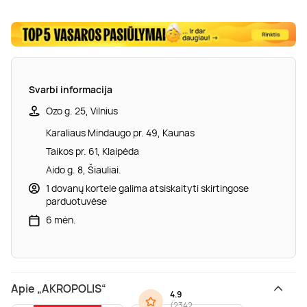
Svarbi informacija
Ozo g. 25, Vilnius
Karaliaus Mindaugo pr. 49, Kaunas
Taikos pr. 61, Klaipėda
Aido g. 8, Šiauliai.
1 dovanų kortele galima atsiskaityti skirtingose
parduotuvėse
6 mėn.
Apie „AKROPOLIS“
4.9
(
2342