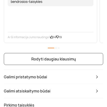
bendrosios-taisykles
Ar ši informacija Jums naudinga?
14
19
Ar
Rodyti daugiau klausimų
Galimi pristatymo būdai
Galimi atsiskaitymo būdai
Pirkimo taisyklės