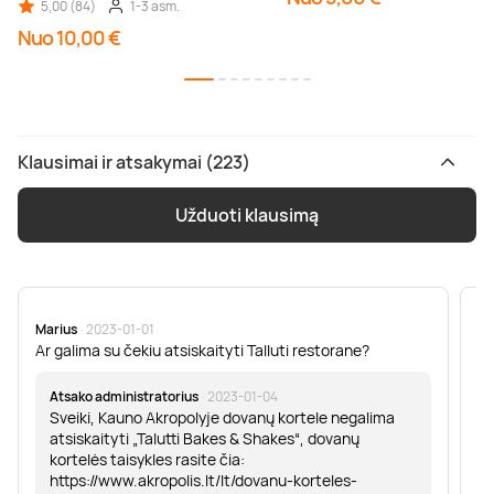
5,00 (84)
1-3 asm.
Nuo 10,00 €
Klausimai ir atsakymai (223)
Užduoti klausimą
Marius
· 2023-01-01
Sa
Ar galima su čekiu atsiskaityti Talluti restorane?
Sv
er
Atsako administratorius
· 2023-01-04
Sveiki, Kauno Akropolyje dovanų kortele negalima
atsiskaityti „Talutti Bakes & Shakes“, dovanų
kortelės taisykles rasite čia:
https://www.akropolis.lt/lt/dovanu-korteles-