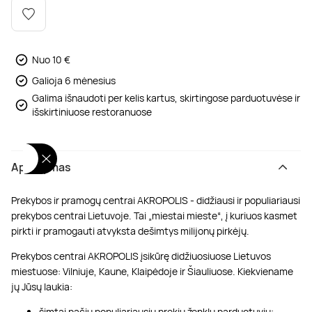
Poilsis dvaruose ir pilyse
Masažų kompleksai
Kitos vandens pramogos
Nuo 10 €
Galioja 6 mėnesius
Galima išnaudoti per kelis kartus, skirtingose parduotuvėse ir
išskirtiniuose restoranuose
Aprašymas
Prekybos ir pramogų centrai AKROPOLIS - didžiausi ir populiariausi
prekybos centrai Lietuvoje. Tai „miestai mieste“, į kuriuos kasmet
pirkti ir pramogauti atvyksta dešimtys milijonų pirkėjų.
Prekybos centrai AKROPOLIS įsikūrę didžiuosiuose Lietuvos
miestuose: Vilniuje, Kaune, Klaipėdoje ir Šiauliuose. Kiekviename
jų Jūsų laukia:
šimtai pačių populiariausių prekių ženklų parduotuvių;