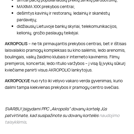
MAXIMA XXX prekybos centrai;
dešimtys kavinių ir restoranų, ledainių ir skanėstų
pardavėjų;
didžiausių Lietuvoje bankų skyriai, telekomunikacijos,
kelionių, grožio paslaugų teikėjai.
AKROPOLIS
– ne tik pirmaujantis prekybos centras, bet ir ištisas
laisvalaikio pramogų kompleksas su kino salėmis, ledo arenomis,
boulingais, vaikų žaidimo klubais ir interneto kavinėmis. Filmų
premjeros, koncertai, ledo ritulio varžybos – į visą šį įvykių sūkurį
kviečiame panirti visus AKROPOLIO lankytojus.
AKROPOLYJE
nuo ryto iki vėlyvo vakaro verda gyvenimas, kurio
dalimi tampa kiekvienas prekybos ir pramogų centro svečias.
SVARBU! Įsigydami PPC „Akropolis” dovanų kortelę Jūs
patvirtinate, kad susipažinote su dovanų kortelės
naudojimo
taisyklėmis
.