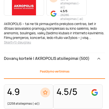
atsiliepimas (-
ai)
)
4.5/5
26286
atsiliepimas (-ai)
AKROPOLIS – tai ne tik pirmaujantis prekybos centras, bet ir
ištisas laisvalaikio pramogų kompleksas su kino salėmis, ledo
arenomis, boulingais, vaikų žaidimo klubais ir interneto kavinėmis.
Filmų premjeros, koncertai, ledo ritulio varžybos – į visą
...
Skaityti daugiau
Dovanų kortelė | AKROPOLIS atsiliepimai (500)
Pasiūlymo vertinimas
4.9
4.5/5
(2258 atsiliepimas (-ai))