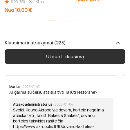
5,00 (83)
1-3 asm.
Nuo 10,00 €
Klausimai ir atsakymai (223)
Užduoti klausimą
Marius
· 2023-01-01
Sa
Ar galima su čekiu atsiskaityti Talluti restorane?
Sv
er
Atsako administratorius
· 2023-01-04
Sveiki, Kauno Akropolyje dovanų kortele negalima
atsiskaityti „Talutti Bakes & Shakes“, dovanų
kortelės taisykles rasite čia:
https://www.akropolis.lt/lt/dovanu-korteles-