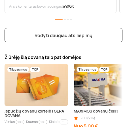
Ar šis komentaras buvo naudingas?
0
0
A
Rodyti daugiau atsiliepimų
Žiūrėję šią dovaną taip pat domėjosi
Tik pas mus
TOP
Tik pas mus
TOP
Įspūdžių dovanų kortelė | GERA
MAXIMOS dovanų čekis
DOVANA
5,00 (216)
Vilnius (aps.), Kaunas (aps.), Klaipėda (aps.), Palanga (aps.), Nida (aps.), Druskin
Kiti miestai
Nuo 5,00 €