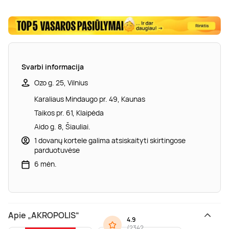
Svarbi informacija
Ozo g. 25, Vilnius
Karaliaus Mindaugo pr. 49, Kaunas
Taikos pr. 61, Klaipėda
Aido g. 8, Šiauliai.
1 dovanų kortele galima atsiskaityti skirtingose
parduotuvėse
6 mėn.
Apie „AKROPOLIS“
4.9
(
2342