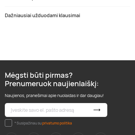
Dažniausiai užduodami klausimai
Mėgsti būti pirmas?
Prenumeruok naujienlaiškį:
Naujienos, pranešimai apie nuolaidas ir dar daugiau!
* Susipažinau su
privatumo politika