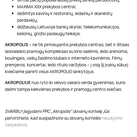
MAXIMA XXX prekybos centrai;
dešimtys kavinių ir restoranų, ledainių ir skanėstų
pardavėjų;
didžiausių Lietuvoje bankų skyriai, telekomunikacijos,
kelionių, grožio paslaugų teikėjai.
AKROPOLIS
– ne tik pirmaujantis prekybos centras, bet ir ištisas
laisvalaikio pramogų kompleksas su kino salėmis, ledo arenomis,
boulingais, vaikų žaidimo klubais ir interneto kavinėmis. Filmų
premjeros, koncertai, ledo ritulio varžybos – į visą šį įvykių sūkurį
kviečiame panirti visus AKROPOLIO lankytojus.
AKROPOLYJE
nuo ryto iki vėlyvo vakaro verda gyvenimas, kurio
dalimi tampa kiekvienas prekybos ir pramogų centro svečias.
SVARBU! Įsigydami PPC „Akropolis” dovanų kortelę Jūs
patvirtinate, kad susipažinote su dovanų kortelės
naudojimo
taisyklėmis
.