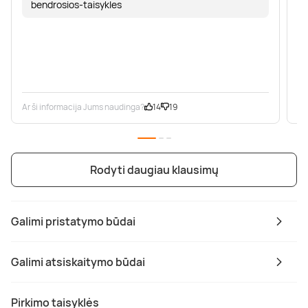
bendrosios-taisykles
Ar ši informacija Jums naudinga?
14
19
Ar
Rodyti daugiau klausimų
Galimi pristatymo būdai
Galimi atsiskaitymo būdai
Pirkimo taisyklės