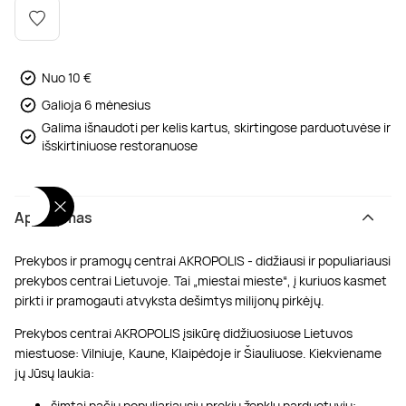
Poilsis dvaruose ir pilyse
Masažų kompleksai
Kitos vandens pramogos
Nuo 10 €
Galioja 6 mėnesius
Galima išnaudoti per kelis kartus, skirtingose parduotuvėse ir
išskirtiniuose restoranuose
Aprašymas
Prekybos ir pramogų centrai AKROPOLIS - didžiausi ir populiariausi
prekybos centrai Lietuvoje. Tai „miestai mieste“, į kuriuos kasmet
pirkti ir pramogauti atvyksta dešimtys milijonų pirkėjų.
Prekybos centrai AKROPOLIS įsikūrę didžiuosiuose Lietuvos
miestuose: Vilniuje, Kaune, Klaipėdoje ir Šiauliuose. Kiekviename
jų Jūsų laukia:
šimtai pačių populiariausių prekių ženklų parduotuvių;