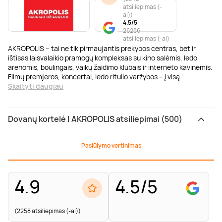
atsiliepimas (-
ai)
)
4.5/5
26286
atsiliepimas (-ai)
AKROPOLIS – tai ne tik pirmaujantis prekybos centras, bet ir
ištisas laisvalaikio pramogų kompleksas su kino salėmis, ledo
arenomis, boulingais, vaikų žaidimo klubais ir interneto kavinėmis.
Filmų premjeros, koncertai, ledo ritulio varžybos – į visą
...
Skaityti daugiau
Dovanų kortelė | AKROPOLIS atsiliepimai (500)
Pasiūlymo vertinimas
4.9
4.5/5
(2258 atsiliepimas (-ai))