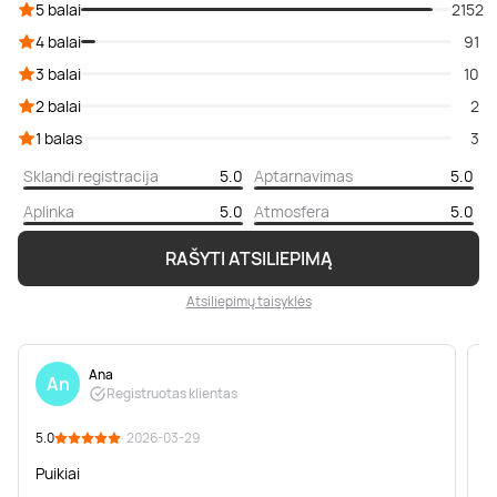
5 balai
2152
4 balai
91
3 balai
10
2 balai
2
1 balas
3
Sklandi registracija
5.0
Aptarnavimas
5.0
Aplinka
5.0
Atmosfera
5.0
RAŠYTI ATSILIEPIMĄ
Atsiliepimų taisyklės
Ana
An
Registruotas klientas
5.0
· 2026-03-29
5
Puikiai