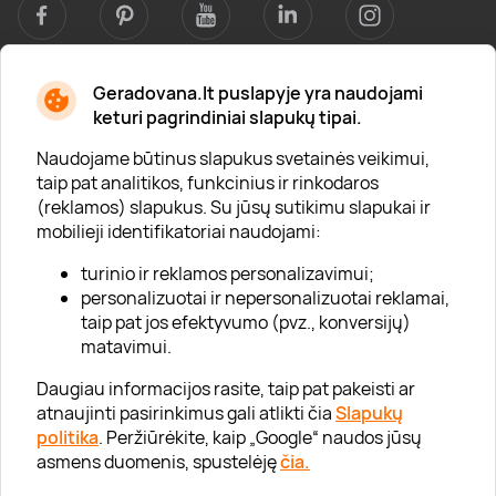
Geradovana.lt puslapyje yra naudojami
Apie mus
keturi pagrindiniai slapukų tipai.
Apie „Gera Dovana“
Naudojame būtinus slapukus svetainės veikimui,
taip pat analitikos, funkcinius ir rinkodaros
Lojalumo klubas
(reklamos) slapukus. Su jūsų sutikimu slapukai ir
Karjera
mobilieji identifikatoriai naudojami:
Visi partneriai
turinio ir reklamos personalizavimui;
personalizuotai ir nepersonalizuotai reklamai,
Kontaktai
taip pat jos efektyvumo (pvz., konversijų)
Tinklaraštis
matavimui.
Daugiau informacijos rasite, taip pat pakeisti ar
atnaujinti pasirinkimus gali atlikti čia
Slapukų
Informacija
politika
. Peržiūrėkite, kaip „Google“ naudos jūsų
asmens duomenis, spustelėję
čia.
„GERA DOVANA“ GRUPĖ