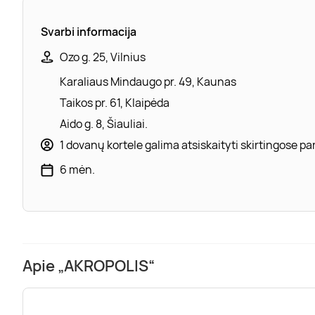
Svarbi informacija
Ozo g. 25, Vilnius
Karaliaus Mindaugo pr. 49, Kaunas
Taikos pr. 61, Klaipėda
Aido g. 8, Šiauliai.
1 dovanų kortele galima atsiskaityti skirtingose 
6 mėn.
Apie „AKROPOLIS“