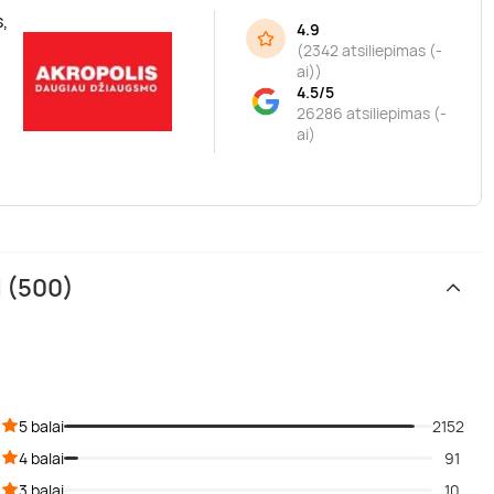
,
4.9
(
2342 atsiliepimas (-
ai)
)
4.5/5
26286 atsiliepimas (-
ai)
i (500)
5 balai
2152
4 balai
91
3 balai
10