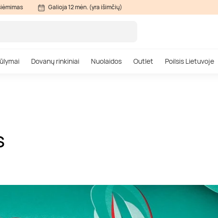
siėmimas
Galioja 12 mėn. (yra išimčių)
ūlymai
Dovanų rinkiniai
Nuolaidos
Outlet
Poilsis Lietuvoje
S