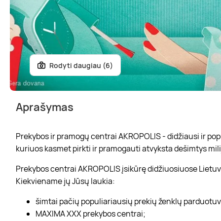
Rodyti daugiau (6)
Aprašymas
Prekybos ir pramogų centrai AKROPOLIS - didžiausi ir popul
kuriuos kasmet pirkti ir pramogauti atvyksta dešimtys mili
Prekybos centrai AKROPOLIS įsikūrę didžiuosiuose Lietuvo
Kiekviename jų Jūsų laukia:
šimtai pačių populiariausių prekių ženklų parduotu
MAXIMA XXX prekybos centrai;