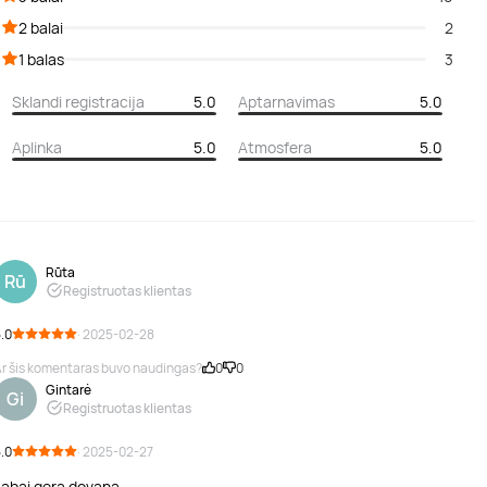
2 balai
2
1 balas
3
Sklandi registracija
5.0
Aptarnavimas
5.0
Aplinka
5.0
Atmosfera
5.0
Rūta
Rū
Registruotas klientas
.0
· 2025-02-28
r šis komentaras buvo naudingas?
0
0
Gintarė
Gi
Registruotas klientas
.0
· 2025-02-27
Labai gera dovana