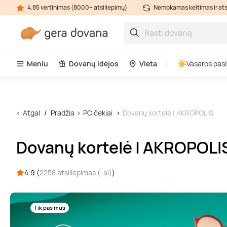
4.85 vertinimas (8000+ atsiliepimų)
Nemokamas keitimas ir at
Meniu
Dovanų idėjos
Vieta
Vasaros pasi
Atgal
Pradžia
PC čekiai
Dovanų kortelė | AKROPOLIS
Dovanų kortelė | AKROPOLI
4.9 (
2258 atsiliepimas (-ai)
)
Tik pas mus