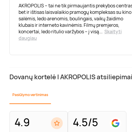
AKROPOLIS – tai ne tik pirmaujantis prekybos centras
bet ir ištisas laisvalaikio pramogų kompleksas su kino
salėmis, ledo arenomis, boulingais, vaikų žaidimo
klubais ir interneto kavinėmis. Filmų premjeros,
koncertai, ledo ritulio varžybos – į visą
...
Skaityti
daugiau
Dovanų kortelė | AKROPOLIS atsiliepima
Pasiūlymo vertinimas
4.9
4.5/5