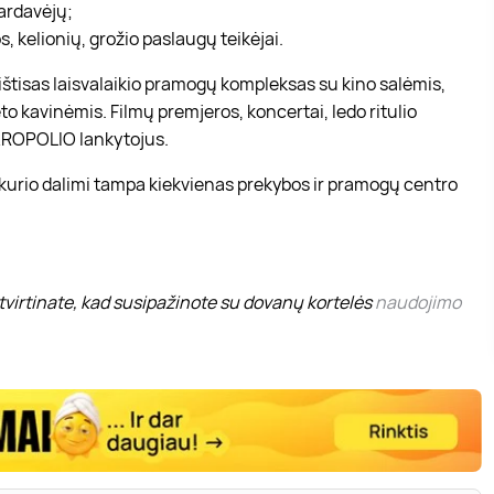
pardavėjų;
, kelionių, grožio paslaugų teikėjai.
r ištisas laisvalaikio pramogų kompleksas su kino salėmis,
to kavinėmis. Filmų premjeros, koncertai, ledo ritulio
 AKROPOLIO lankytojus.
 kurio dalimi tampa kiekvienas prekybos ir pramogų centro
virtinate, kad susipažinote su dovanų kortelės
naudojimo