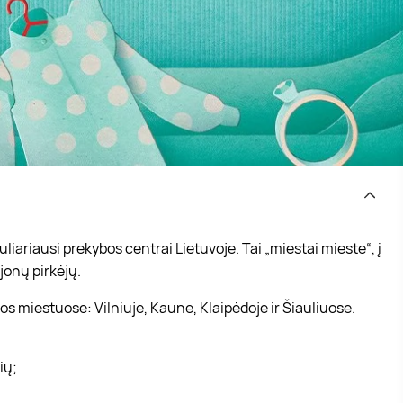
iariausi prekybos centrai Lietuvoje. Tai „miestai mieste“, į
jonų pirkėjų.
s miestuose: Vilniuje, Kaune, Klaipėdoje ir Šiauliuose.
vių;