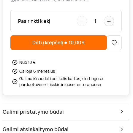
−
+
Pasirinkti kiekį
1
Dėti į krepšelį
10,00
€
Nuo 10 €
Galioja 6 mėnesius
Galima išnaudoti per kelis kartus, skirtingose
parduotuvėse ir išskirtiniuose restoranuose
Galimi pristatymo būdai
Galimi atsiskaitymo būdai