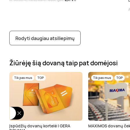
A
Rodyti daugiau atsiliepimų
Žiūrėję šią dovaną taip pat domėjosi
Tik pas mus
TOP
Tik pas mus
TOP
Įspūdžių dovanų kortelė | GERA
MAXIMOS dovanų ček