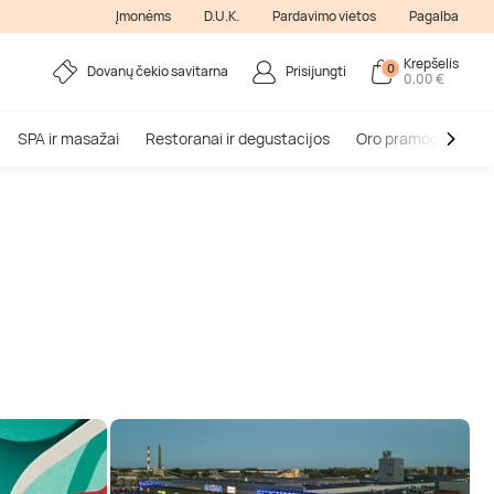
Įmonėms
D.U.K.
Pardavimo vietos
Pagalba
Krepšelis
0
Dovanų čekio savitarna
Prisijungti
0,00 €
SPA ir masažai
Restoranai ir degustacijos
Oro pramogos
V