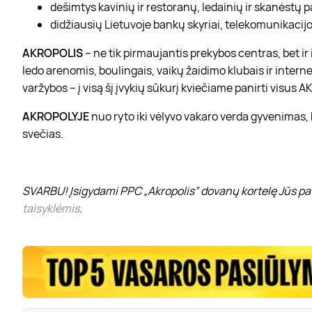
dešimtys kavinių ir restoranų, ledainių ir skanėstų 
didžiausių Lietuvoje bankų skyriai, telekomunikacijos
AKROPOLIS
– ne tik pirmaujantis prekybos centras, bet i
ledo arenomis, boulingais, vaikų žaidimo klubais ir interne
varžybos – į visą šį įvykių sūkurį kviečiame panirti visus
AKROPOLYJE
nuo ryto iki vėlyvo vakaro verda gyvenimas,
svečias.
SVARBU! Įsigydami PPC „Akropolis” dovanų kortelę Jūs pat
taisyklėmis
.