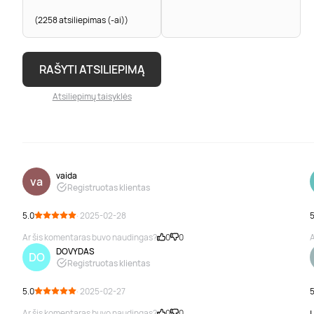
(2258 atsiliepimas (-ai))
RAŠYTI ATSILIEPIMĄ
Atsiliepimų taisyklės
vaida
va
Registruotas klientas
5.0
· 2025-02-28
5
Ar šis komentaras buvo naudingas?
0
0
A
DOVYDAS
DO
Registruotas klientas
5.0
· 2025-02-27
5
Ar šis komentaras buvo naudingas?
0
0