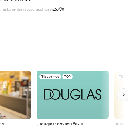
r šis komentaras buvo naudingas?
0
0
Tik pas mus
TOP
Tik p
is
„Douglas“ dovanų čekis
Dovanų