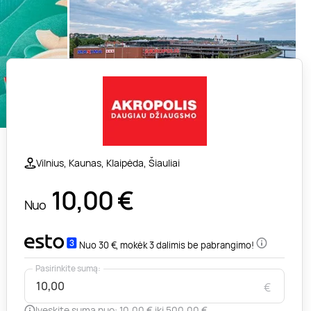
Vilnius, Kaunas, Klaipėda, Šiauliai
10,00
€
Nuo
Nuo 30 €, mokėk 3 dalimis be pabrangimo!
Pasirinkite sumą:
€
Įveskite sumą nuo: 10,00 € iki 500,00 €