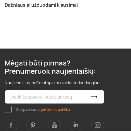
Dažniausiai užduodami klausimai
Mėgsti būti pirmas?
Prenumeruok naujienlaiškį:
Naujienos, pranešimai apie nuolaidas ir dar daugiau!
* Susipažinau su
privatumo politika