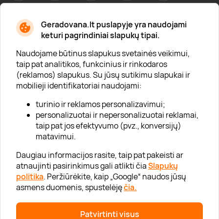
Geradovana.lt puslapyje yra naudojami
Apie mus
keturi pagrindiniai slapukų tipai.
Apie „Gera Dovana“
Naudojame būtinus slapukus svetainės veikimui,
taip pat analitikos, funkcinius ir rinkodaros
Lojalumo klubas
(reklamos) slapukus. Su jūsų sutikimu slapukai ir
Karjera
mobilieji identifikatoriai naudojami:
Visi partneriai
turinio ir reklamos personalizavimui;
personalizuotai ir nepersonalizuotai reklamai,
Kontaktai
taip pat jos efektyvumo (pvz., konversijų)
Tinklaraštis
matavimui.
Daugiau informacijos rasite, taip pat pakeisti ar
atnaujinti pasirinkimus gali atlikti čia
Slapukų
Informacija
politika
. Peržiūrėkite, kaip „Google“ naudos jūsų
asmens duomenis, spustelėję
čia.
„GERA DOVANA“ GRUPĖ
Patvirtinti visus