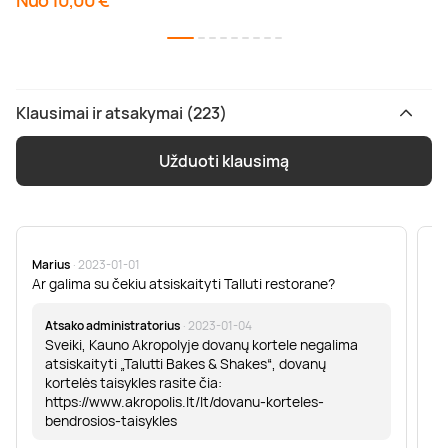
Nuo 10,00 €
Klausimai ir atsakymai (223)
Užduoti klausimą
Marius
· 2023-01-01
Sa
Ar galima su čekiu atsiskaityti Talluti restorane?
Sv
er
Atsako administratorius
· 2023-01-04
Sveiki, Kauno Akropolyje dovanų kortele negalima
atsiskaityti „Talutti Bakes & Shakes“, dovanų
kortelės taisykles rasite čia:
https://www.akropolis.lt/lt/dovanu-korteles-
bendrosios-taisykles