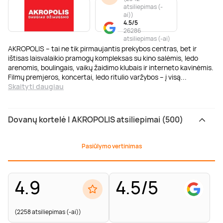
atsiliepimas (-
ai)
)
4.5/5
26286
atsiliepimas (-ai)
AKROPOLIS – tai ne tik pirmaujantis prekybos centras, bet ir
ištisas laisvalaikio pramogų kompleksas su kino salėmis, ledo
arenomis, boulingais, vaikų žaidimo klubais ir interneto kavinėmis.
Filmų premjeros, koncertai, ledo ritulio varžybos – į visą
...
Skaityti daugiau
Dovanų kortelė | AKROPOLIS atsiliepimai (500)
Pasiūlymo vertinimas
4.9
4.5/5
(2258 atsiliepimas (-ai))