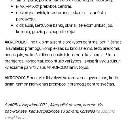
MAXIMA XXX prekybos centrai;
dešimtys kavinių ir restoranų, ledainių ir skanėstų
pardavėjų;
didžiausių Lietuvoje bankų skyriai, telekomunikacijos,
kelionių, grožio paslaugų teikėjai.
AKROPOLIS
– ne tik pirmaujantis prekybos centras, bet ir ištisas
laisvalaikio pramogų kompleksas su kino salėmis, ledo arenomis,
boulingais, vaikų žaidimo klubais ir interneto kavinėmis. Filmų
premjeros, koncertai, ledo ritulio varžybos – į visą šį įvykių sūkurį
kviečiame panirti visus AKROPOLIO lankytojus.
AKROPOLYJE
nuo ryto iki vėlyvo vakaro verda gyvenimas, kurio
dalimi tampa kiekvienas prekybos ir pramogų centro svečias.
SVARBU! Įsigydami PPC „Akropolis” dovanų kortelę Jūs
patvirtinate, kad susipažinote su dovanų kortelės
naudojimo
taisyklėmis
.