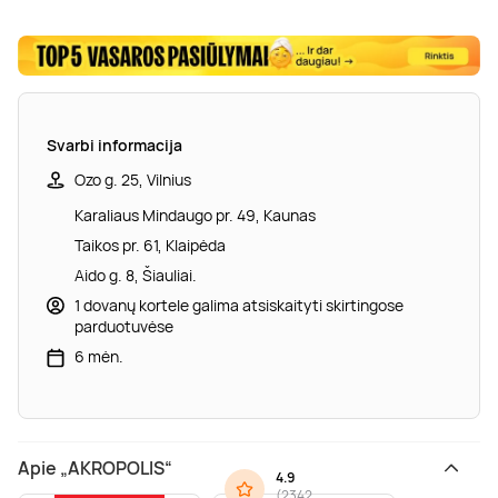
Svarbi informacija
Ozo g. 25, Vilnius
Karaliaus Mindaugo pr. 49, Kaunas
Taikos pr. 61, Klaipėda
Aido g. 8, Šiauliai.
1 dovanų kortele galima atsiskaityti skirtingose
parduotuvėse
6 mėn.
Apie „AKROPOLIS“
4.9
(
2342