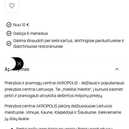
Poilsis dvaruose ir pilyse
Masažų kompleksai
Kitos vandens pramogos
Nuo 10 €
Galioja 6 mėnesius
Galima išnaudoti per kelis kartus, skirtingose parduotuvėse ir
išskirtiniuose restoranuose
Aprašymas
Prekybos ir pramogų centrai AKROPOLIS - didžiausi ir populiariausi
prekybos centrai Lietuvoje. Tai „miestai mieste“, į kuriuos kasmet
pirkti ir pramogauti atvyksta dešimtys milijonų pirkėjų.
Prekybos centrai AKROPOLIS įsikūrę didžiuosiuose Lietuvos
miestuose: Vilniuje, Kaune, Klaipėdoje ir Šiauliuose. Kiekviename
jų Jūsų laukia:
šimtai pačių populiariausių prekių ženklų parduotuvių;