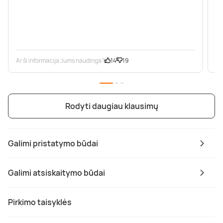
Ar ši informacija Jums naudinga?
14
19
Ar
Rodyti daugiau klausimų
Galimi pristatymo būdai
Galimi atsiskaitymo būdai
Pirkimo taisyklės