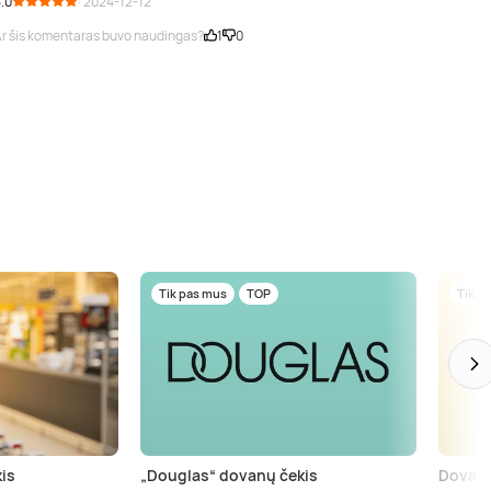
.0
· 2024-12-12
r šis komentaras buvo naudingas?
1
0
Tik pas mus
TOP
Tik p
is
„Douglas“ dovanų čekis
Dovanų