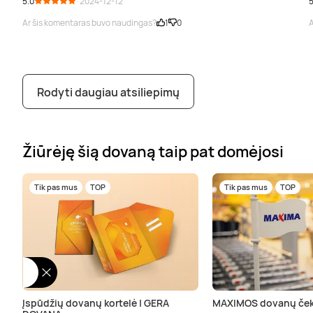
5.0
· 2024-12-12
5
Ar šis komentaras buvo naudingas?
1
0
A
Rodyti daugiau atsiliepimų
Žiūrėję šią dovaną taip pat domėjosi
Tik pas mus
TOP
Tik pas mus
TOP
Įspūdžių dovanų kortelė | GERA
MAXIMOS dovanų ček