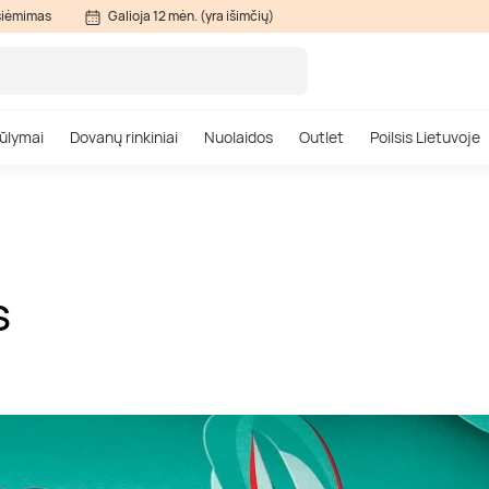
siėmimas
Galioja 12 mėn. (yra išimčių)
ūlymai
Dovanų rinkiniai
Nuolaidos
Outlet
Poilsis Lietuvoje
S