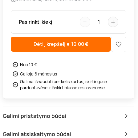
−
+
Pasirinkti kiekį
1
Dėti į krepšelį
10,00
€
Nuo 10 €
Galioja 6 mėnesius
Galima išnaudoti per kelis kartus, skirtingose
parduotuvėse ir išskirtiniuose restoranuose
Galimi pristatymo būdai
Galimi atsiskaitymo būdai