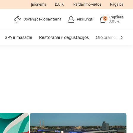
Įmonėms
D.U.K.
Pardavimo vietos
Pagalba
Krepšelis
0
Dovanų čekio savitarna
Prisijungti
0,00 €
SPA ir masažai
Restoranai ir degustacijos
Oro pramogos
V