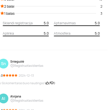
2 balai
2
1 balas
3
Sklandi registracija
5.0
Aptarnavimas
5.0
Aplinka
5.0
Atmosfera
5.0
Snieguolė
Sn
Registruotas klientas
.0
· 2024-12-13
r šis komentaras buvo naudingas?
0
0
Alvijana
Al
Registruotas klientas