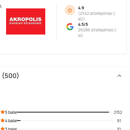
,
4.9
(
2342 atsiliepimas (-
ai)
)
4.5/5
26286 atsiliepimas (-
ai)
i (500)
5 balai
2152
4 balai
91
3 balai
10