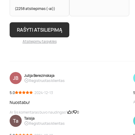
(2258 atsiliepimas (-ai))
RAŠYTI ATSILIEPIMĄ
Atsiliepimų taisyklės
Julija Berezinskaja
JB
Registruotas klientas
5.0
· 2024-12-13
5
Nuostabu!
A
Ar šis komentaras buvo naudingas?
0
0
Taisija
Ta
Registruotas klientas