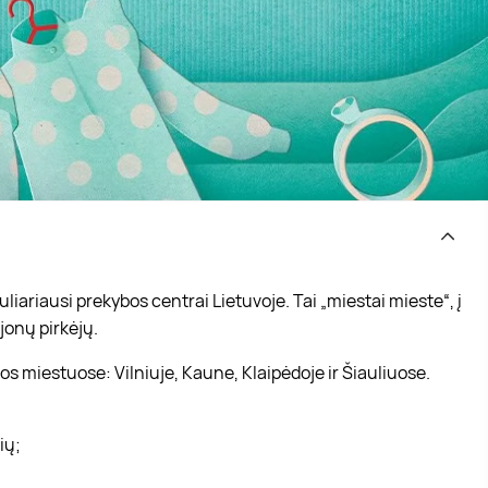
iariausi prekybos centrai Lietuvoje. Tai „miestai mieste“, į
jonų pirkėjų.
s miestuose: Vilniuje, Kaune, Klaipėdoje ir Šiauliuose.
vių;