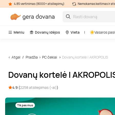
4.85 vertinimas (8000+ atsiliepimų)
Nemokamas keitimas ir at
Meniu
Dovanų idėjos
Vieta
Vasaros pasi
Atgal
Pradžia
PC čekiai
Dovanų kortelė | AKROPOLIS
Dovanų kortelė | AKROPOLI
4.9 (
2258 atsiliepimas (-ai)
)
Tik pas mus