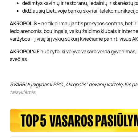
dešimtys kavinių ir restoranų, ledainių ir skanėstų 
didžiausių Lietuvoje bankų skyriai, telekomunikacijos
AKROPOLIS
– ne tik pirmaujantis prekybos centras, bet i
ledo arenomis, boulingais, vaikų žaidimo klubais ir interne
varžybos – į visą šį įvykių sūkurį kviečiame panirti visus
AKROPOLYJE
nuo ryto iki vėlyvo vakaro verda gyvenimas,
svečias.
SVARBU! Įsigydami PPC „Akropolis” dovanų kortelę Jūs pat
taisyklėmis
.