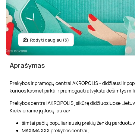
Rodyti daugiau (6)
Aprašymas
Prekybos ir pramogų centrai AKROPOLIS - didžiausi ir popul
kuriuos kasmet pirkti ir pramogauti atvyksta dešimtys mili
Prekybos centrai AKROPOLIS įsikūrę didžiuosiuose Lietuvo
Kiekviename jų Jūsų laukia:
šimtai pačių populiariausių prekių ženklų parduotu
MAXIMA XXX prekybos centrai;