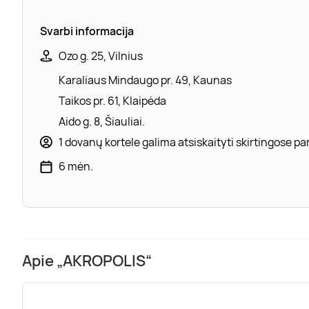
Svarbi informacija
Ozo g. 25, Vilnius
Karaliaus Mindaugo pr. 49, Kaunas
Taikos pr. 61, Klaipėda
Aido g. 8, Šiauliai.
1 dovanų kortele galima atsiskaityti skirtingose 
6 mėn.
Apie „AKROPOLIS“