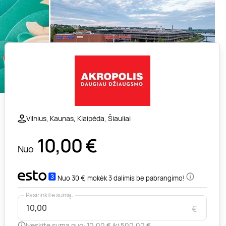
Vilnius, Kaunas, Klaipėda, Šiauliai
10,00
€
Nuo
Nuo 30 €, mokėk 3 dalimis be pabrangimo!
Pasirinkite sumą:
€
Įveskite sumą nuo: 10,00 € iki 500,00 €