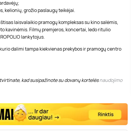
pardavėjų;
, kelionių, grožio paslaugų teikėjai.
r ištisas laisvalaikio pramogų kompleksas su kino salėmis,
to kavinėmis. Filmų premjeros, koncertai, ledo ritulio
 AKROPOLIO lankytojus.
 kurio dalimi tampa kiekvienas prekybos ir pramogų centro
virtinate, kad susipažinote su dovanų kortelės
naudojimo