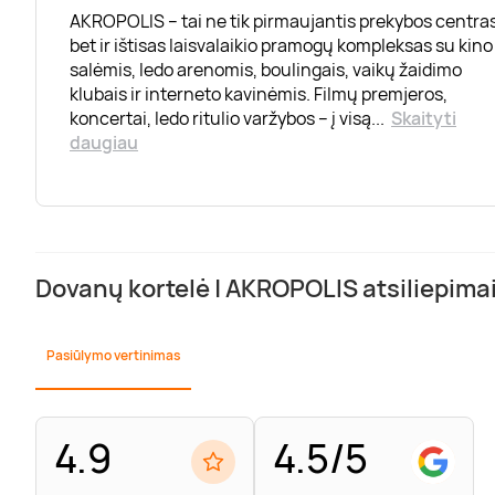
AKROPOLIS – tai ne tik pirmaujantis prekybos centras
bet ir ištisas laisvalaikio pramogų kompleksas su kino
salėmis, ledo arenomis, boulingais, vaikų žaidimo
klubais ir interneto kavinėmis. Filmų premjeros,
koncertai, ledo ritulio varžybos – į visą
...
Skaityti
daugiau
Dovanų kortelė | AKROPOLIS atsiliepima
Pasiūlymo vertinimas
4.9
4.5/5