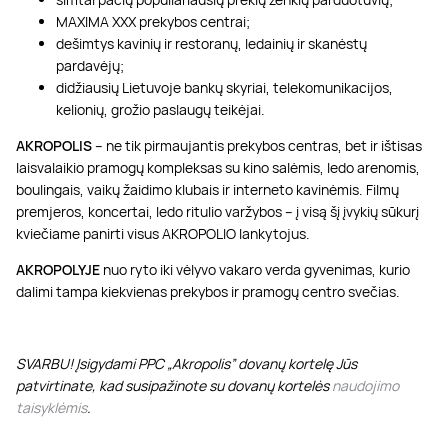
MAXIMA XXX prekybos centrai;
dešimtys kavinių ir restoranų, ledainių ir skanėstų
pardavėjų;
didžiausių Lietuvoje bankų skyriai, telekomunikacijos,
kelionių, grožio paslaugų teikėjai.
AKROPOLIS
– ne tik pirmaujantis prekybos centras, bet ir ištisas
laisvalaikio pramogų kompleksas su kino salėmis, ledo arenomis,
boulingais, vaikų žaidimo klubais ir interneto kavinėmis. Filmų
premjeros, koncertai, ledo ritulio varžybos – į visą šį įvykių sūkurį
kviečiame panirti visus AKROPOLIO lankytojus.
AKROPOLYJE
nuo ryto iki vėlyvo vakaro verda gyvenimas, kurio
dalimi tampa kiekvienas prekybos ir pramogų centro svečias.
SVARBU! Įsigydami PPC „Akropolis” dovanų kortelę Jūs
patvirtinate, kad susipažinote su dovanų kortelės
naudojimo
taisyklėmis
.