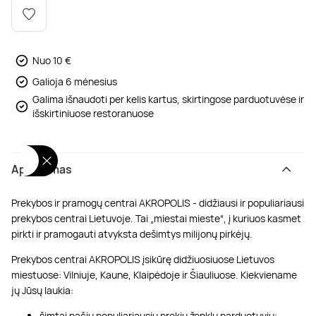
Poilsis dvaruose ir pilyse
Masažų kompleksai
Kitos vandens pramogos
Nuo 10 €
Galioja 6 mėnesius
Galima išnaudoti per kelis kartus, skirtingose parduotuvėse ir
išskirtiniuose restoranuose
Aprašymas
Prekybos ir pramogų centrai AKROPOLIS - didžiausi ir populiariausi
prekybos centrai Lietuvoje. Tai „miestai mieste“, į kuriuos kasmet
pirkti ir pramogauti atvyksta dešimtys milijonų pirkėjų.
Prekybos centrai AKROPOLIS įsikūrę didžiuosiuose Lietuvos
miestuose: Vilniuje, Kaune, Klaipėdoje ir Šiauliuose. Kiekviename
jų Jūsų laukia:
šimtai pačių populiariausių prekių ženklų parduotuvių;