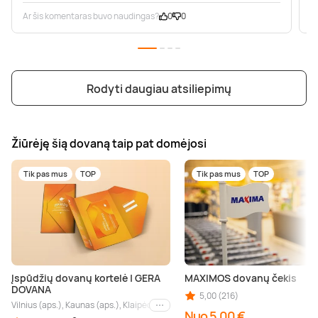
Ar šis komentaras buvo naudingas?
0
0
A
Rodyti daugiau atsiliepimų
Žiūrėję šią dovaną taip pat domėjosi
Tik pas mus
TOP
Tik pas mus
TOP
Įspūdžių dovanų kortelė | GERA
MAXIMOS dovanų čekis
DOVANA
5,00 (216)
Vilnius (aps.), Kaunas (aps.), Klaipėda (aps.), Palanga (aps.), Nida (aps.), Druskin
Kiti miestai
Nuo 5,00 €