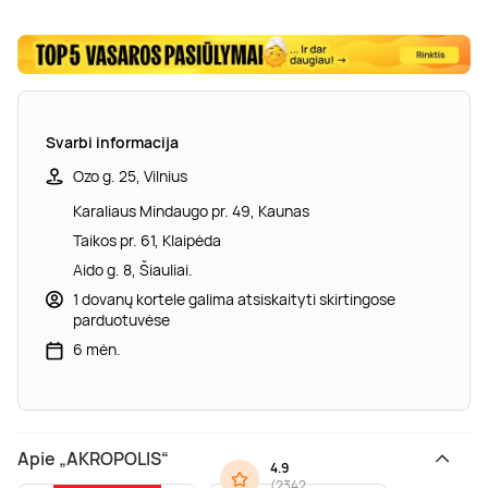
Svarbi informacija
Ozo g. 25, Vilnius
Karaliaus Mindaugo pr. 49, Kaunas
Taikos pr. 61, Klaipėda
Aido g. 8, Šiauliai.
1 dovanų kortele galima atsiskaityti skirtingose
parduotuvėse
6 mėn.
Apie „AKROPOLIS“
4.9
(
2342