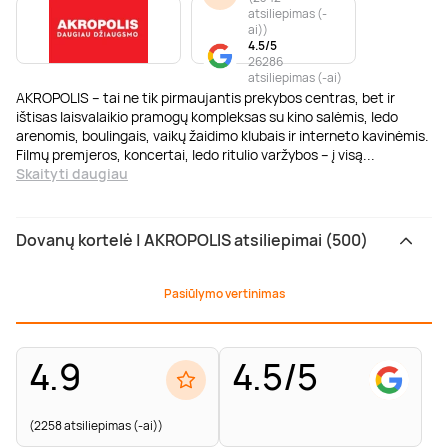
atsiliepimas (-
ai)
)
4.5/5
26286
atsiliepimas (-ai)
AKROPOLIS – tai ne tik pirmaujantis prekybos centras, bet ir
ištisas laisvalaikio pramogų kompleksas su kino salėmis, ledo
arenomis, boulingais, vaikų žaidimo klubais ir interneto kavinėmis.
Filmų premjeros, koncertai, ledo ritulio varžybos – į visą
...
Skaityti daugiau
Dovanų kortelė | AKROPOLIS atsiliepimai (500)
Pasiūlymo vertinimas
4.9
4.5/5
(2258 atsiliepimas (-ai))