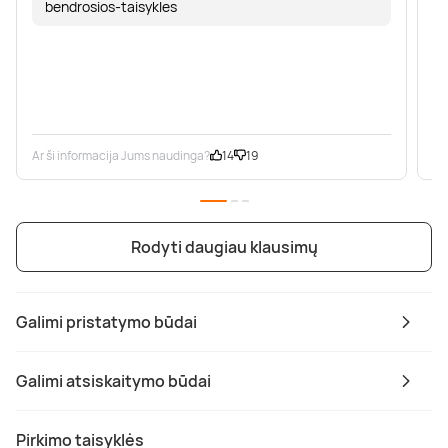
bendrosios-taisykles
Ar ši informacija Jums naudinga?
14
19
Ar
Rodyti daugiau klausimų
Galimi pristatymo būdai
Galimi atsiskaitymo būdai
Pirkimo taisyklės