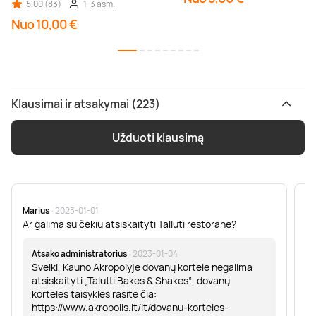
5,00 (83)
1-3 asm.
Nuo 10,00 €
Klausimai ir atsakymai (223)
Užduoti klausimą
Marius
· 2023-01-01
Sa
Ar galima su čekiu atsiskaityti Talluti restorane?
Sv
er
Atsako administratorius
· 2023-01-04
Sveiki, Kauno Akropolyje dovanų kortele negalima
atsiskaityti „Talutti Bakes & Shakes“, dovanų
kortelės taisykles rasite čia:
https://www.akropolis.lt/lt/dovanu-korteles-