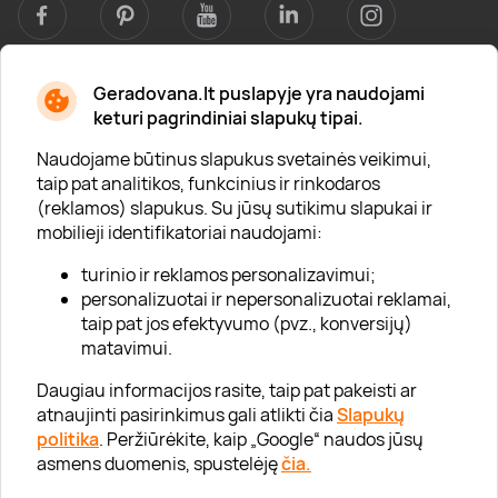
Geradovana.lt puslapyje yra naudojami
Apie mus
keturi pagrindiniai slapukų tipai.
Apie „Gera Dovana“
Naudojame būtinus slapukus svetainės veikimui,
taip pat analitikos, funkcinius ir rinkodaros
Lojalumo klubas
(reklamos) slapukus. Su jūsų sutikimu slapukai ir
Karjera
mobilieji identifikatoriai naudojami:
Visi partneriai
turinio ir reklamos personalizavimui;
personalizuotai ir nepersonalizuotai reklamai,
Kontaktai
taip pat jos efektyvumo (pvz., konversijų)
Tinklaraštis
matavimui.
Daugiau informacijos rasite, taip pat pakeisti ar
atnaujinti pasirinkimus gali atlikti čia
Slapukų
Informacija
politika
. Peržiūrėkite, kaip „Google“ naudos jūsų
asmens duomenis, spustelėję
čia.
„GERA DOVANA“ GRUPĖ