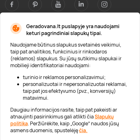
Geradovana.lt puslapyje yra naudojami
Apie mus
keturi pagrindiniai slapukų tipai.
Apie „Gera Dovana“
Naudojame būtinus slapukus svetainės veikimui,
taip pat analitikos, funkcinius ir rinkodaros
Lojalumo klubas
(reklamos) slapukus. Su jūsų sutikimu slapukai ir
Karjera
mobilieji identifikatoriai naudojami:
Visi partneriai
turinio ir reklamos personalizavimui;
personalizuotai ir nepersonalizuotai reklamai,
Kontaktai
taip pat jos efektyvumo (pvz., konversijų)
Tinklaraštis
matavimui.
Daugiau informacijos rasite, taip pat pakeisti ar
atnaujinti pasirinkimus gali atlikti čia
Slapukų
Informacija
politika
. Peržiūrėkite, kaip „Google“ naudos jūsų
asmens duomenis, spustelėję
čia.
„GERA DOVANA“ GRUPĖ