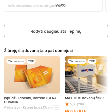
Ar šis komentaras buvo naudingas?
0
0
A
Rodyti daugiau atsiliepimų
Žiūrėję šią dovaną taip pat domėjosi
Tik pas mus
TOP
Tik pas mus
TOP
Įspūdžių dovanų kortelė | GERA
MAXIMOS dovanų čekis
DOVANA
5,00 (216)
Vilnius (aps.), Kaunas (aps.), Klaipėda (aps.), Palanga (aps.), Nida (aps.), Druskin
Kiti miestai
Nuo 5,00 €