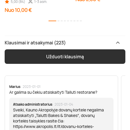
5,00 (84)
1-3 asm.
Nuo 10,00 €
Klausimai ir atsakymai (223)
Užduoti klausimą
Marius
· 2023-01-01
Sa
Ar galima su čekiu atsiskaityti Talluti restorane?
Sv
er
Atsako administratorius
· 2023-01-04
Sveiki, Kauno Akropolyje dovanų kortele negalima
atsiskaityti „Talutti Bakes & Shakes“, dovanų
kortelės taisykles rasite čia:
https://www.akropolis.lt/lt/dovanu-korteles-