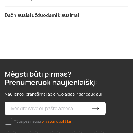
Dažniausiai užduodami klausimai
Mėgsti būti pirmas?
Prenumeruok naujienlaiškį:
Naujienos, pranešimai apie nuolaidas ir dar daugiau!
* Susipažinau su
privatumo politika