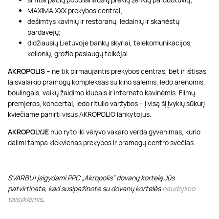
MAXIMA XXX prekybos centrai;
dešimtys kavinių ir restoranų, ledainių ir skanėstų
pardavėjų;
didžiausių Lietuvoje bankų skyriai, telekomunikacijos,
kelionių, grožio paslaugų teikėjai.
AKROPOLIS
– ne tik pirmaujantis prekybos centras, bet ir ištisas
laisvalaikio pramogų kompleksas su kino salėmis, ledo arenomis,
boulingais, vaikų žaidimo klubais ir interneto kavinėmis. Filmų
premjeros, koncertai, ledo ritulio varžybos – į visą šį įvykių sūkurį
kviečiame panirti visus AKROPOLIO lankytojus.
AKROPOLYJE
nuo ryto iki vėlyvo vakaro verda gyvenimas, kurio
dalimi tampa kiekvienas prekybos ir pramogų centro svečias.
SVARBU! Įsigydami PPC „Akropolis” dovanų kortelę Jūs
patvirtinate, kad susipažinote su dovanų kortelės
naudojimo
taisyklėmis
.