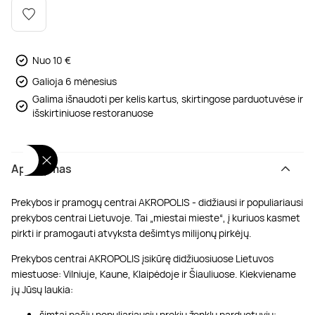
Poilsis dvaruose ir pilyse
Masažų kompleksai
Kitos vandens pramogos
Nuo 10 €
Galioja 6 mėnesius
Galima išnaudoti per kelis kartus, skirtingose parduotuvėse ir
išskirtiniuose restoranuose
Aprašymas
Prekybos ir pramogų centrai AKROPOLIS - didžiausi ir populiariausi
prekybos centrai Lietuvoje. Tai „miestai mieste“, į kuriuos kasmet
pirkti ir pramogauti atvyksta dešimtys milijonų pirkėjų.
Prekybos centrai AKROPOLIS įsikūrę didžiuosiuose Lietuvos
miestuose: Vilniuje, Kaune, Klaipėdoje ir Šiauliuose. Kiekviename
jų Jūsų laukia:
šimtai pačių populiariausių prekių ženklų parduotuvių;