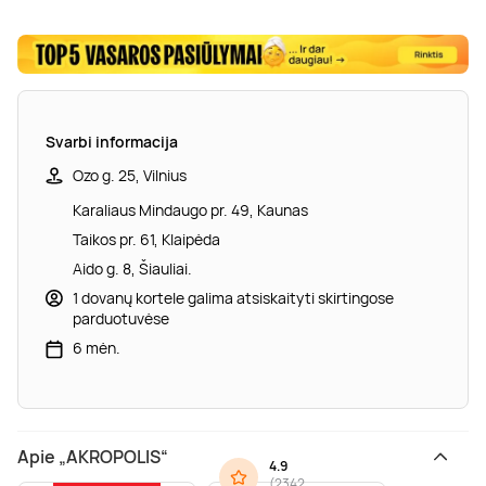
Svarbi informacija
Ozo g. 25, Vilnius
Karaliaus Mindaugo pr. 49, Kaunas
Taikos pr. 61, Klaipėda
Aido g. 8, Šiauliai.
1 dovanų kortele galima atsiskaityti skirtingose
parduotuvėse
6 mėn.
Apie „AKROPOLIS“
4.9
(
2342