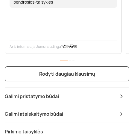
bendrosios-taisykles
Ar ši informacija Jums naudinga?
14
19
Ar
Rodyti daugiau klausimų
Galimi pristatymo būdai
Galimi atsiskaitymo būdai
Pirkimo taisyklės