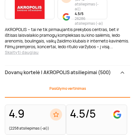
atsiliepimas (-
ai)
)
4.5/5
26286
atsiliepimas (-ai)
AKROPOLIS – tai ne tik pirmaujantis prekybos centras, bet ir
ištisas laisvalaikio pramogų kompleksas su kino salėmis, ledo
arenomis, boulingais, vaikų žaidimo klubais ir interneto kavinėmis.
Filmų premjeros, koncertai, ledo ritulio varžybos – į visą
...
Skaityti daugiau
Dovanų kortelė | AKROPOLIS atsiliepimai (500)
Pasiūlymo vertinimas
4.9
4.5/5
(2258 atsiliepimas (-ai))