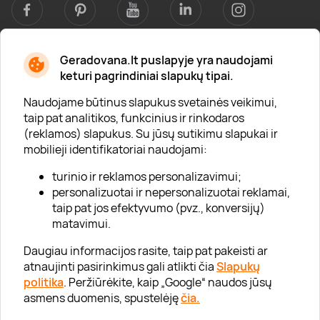
Geradovana.lt puslapyje yra naudojami
Apie mus
keturi pagrindiniai slapukų tipai.
Apie „Gera Dovana“
Naudojame būtinus slapukus svetainės veikimui,
taip pat analitikos, funkcinius ir rinkodaros
Lojalumo klubas
(reklamos) slapukus. Su jūsų sutikimu slapukai ir
Karjera
mobilieji identifikatoriai naudojami:
Visi partneriai
turinio ir reklamos personalizavimui;
personalizuotai ir nepersonalizuotai reklamai,
Kontaktai
taip pat jos efektyvumo (pvz., konversijų)
Tinklaraštis
matavimui.
Daugiau informacijos rasite, taip pat pakeisti ar
atnaujinti pasirinkimus gali atlikti čia
Slapukų
Informacija
politika
. Peržiūrėkite, kaip „Google“ naudos jūsų
asmens duomenis, spustelėję
čia.
„GERA DOVANA“ GRUPĖ