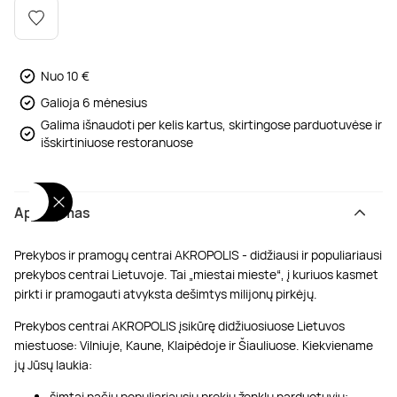
Poilsis dvaruose ir pilyse
Masažų kompleksai
Kitos vandens pramogos
Nuo 10 €
Galioja 6 mėnesius
Galima išnaudoti per kelis kartus, skirtingose parduotuvėse ir
išskirtiniuose restoranuose
Aprašymas
Prekybos ir pramogų centrai AKROPOLIS - didžiausi ir populiariausi
prekybos centrai Lietuvoje. Tai „miestai mieste“, į kuriuos kasmet
pirkti ir pramogauti atvyksta dešimtys milijonų pirkėjų.
Prekybos centrai AKROPOLIS įsikūrę didžiuosiuose Lietuvos
miestuose: Vilniuje, Kaune, Klaipėdoje ir Šiauliuose. Kiekviename
jų Jūsų laukia:
šimtai pačių populiariausių prekių ženklų parduotuvių;