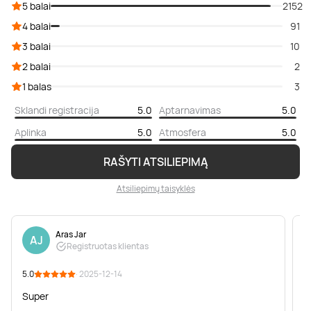
5 balai
2152
4 balai
91
3 balai
10
2 balai
2
1 balas
3
Sklandi registracija
5.0
Aptarnavimas
5.0
Aplinka
5.0
Atmosfera
5.0
RAŠYTI ATSILIEPIMĄ
Atsiliepimų taisyklės
Aras Jar
AJ
Registruotas klientas
5.0
· 2025-12-14
5
Super
s