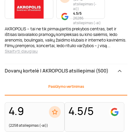
atsiliepimas (-
ai)
)
4.5/5
26286
atsiliepimas (-ai)
AKROPOLIS – tai ne tik pirmaujantis prekybos centras, bet ir
ištisas laisvalaikio pramogų kompleksas su kino salėmis, ledo
arenomis, boulingais, vaikų žaidimo klubais ir interneto kavinėmis.
Filmų premjeros, koncertai, ledo ritulio varžybos – į visą
...
Skaityti daugiau
Dovanų kortelė | AKROPOLIS atsiliepimai (500)
Pasiūlymo vertinimas
4.9
4.5/5
(2258 atsiliepimas (-ai))