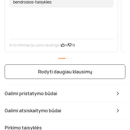
bendrosios-taisykles
Ar ši informacija Jums naudinga?
14
19
Ar
Rodyti daugiau klausimų
Galimi pristatymo būdai
Galimi atsiskaitymo būdai
Pirkimo taisyklės