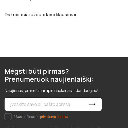
Dažniausiai užduodami klausimai
Mėgsti būti pirmas?
Prenumeruok naujienlaiškį:
Naujienos, pranešimai apie nuolaidas ir dar daugiau!
* Susipažinau su
privatumo politika