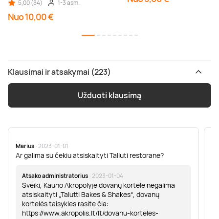
5,00 (84)
1-3 asm.
Nuo 10,00 €
Klausimai ir atsakymai (223)
Užduoti klausimą
Marius
· 2023-01-01
Sa
Ar galima su čekiu atsiskaityti Talluti restorane?
Sv
er
Atsako administratorius
· 2023-01-04
Sveiki, Kauno Akropolyje dovanų kortele negalima
atsiskaityti „Talutti Bakes & Shakes“, dovanų
kortelės taisykles rasite čia:
https://www.akropolis.lt/lt/dovanu-korteles-