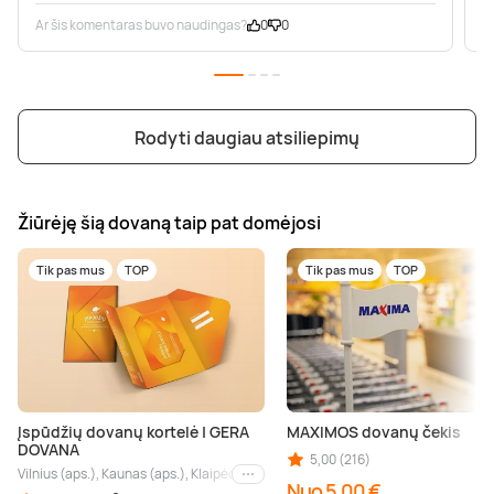
Ar šis komentaras buvo naudingas?
0
0
A
Rodyti daugiau atsiliepimų
Žiūrėję šią dovaną taip pat domėjosi
Tik pas mus
TOP
Tik pas mus
TOP
Įspūdžių dovanų kortelė | GERA
MAXIMOS dovanų čekis
DOVANA
5,00 (216)
Vilnius (aps.), Kaunas (aps.), Klaipėda (aps.), Palanga (aps.), Nida (aps.), Druskin
Kiti miestai
Nuo 5,00 €