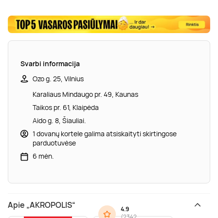
Svarbi informacija
Ozo g. 25, Vilnius
Karaliaus Mindaugo pr. 49, Kaunas
Taikos pr. 61, Klaipėda
Aido g. 8, Šiauliai.
1 dovanų kortele galima atsiskaityti skirtingose
parduotuvėse
6 mėn.
Apie „AKROPOLIS“
4.9
(
2342